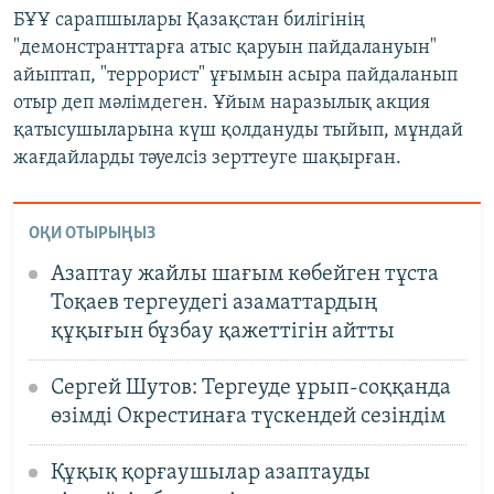
БҰҰ сарапшылары Қазақстан билігінің
"демонстранттарға атыс қаруын пайдалануын"
айыптап, "террорист" ұғымын асыра пайдаланып
отыр деп мәлімдеген. Ұйым наразылық акция
қатысушыларына күш қолдануды тыйып, мұндай
жағдайларды тәуелсіз зерттеуге шақырған.
ОҚИ ОТЫРЫҢЫЗ
Азаптау жайлы шағым көбейген тұста
Тоқаев тергеудегі азаматтардың
құқығын бұзбау қажеттігін айтты
Сергей Шутов: Тергеуде ұрып-соққанда
өзімді Окрестинаға түскендей сезіндім
Құқық қорғаушылар азаптауды