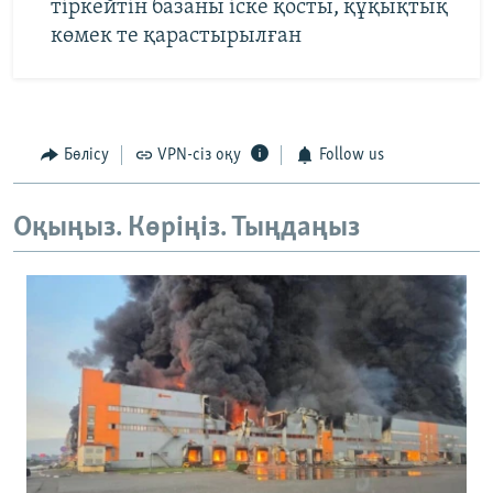
тіркейтін базаны іске қосты, құқықтық
көмек те қарастырылған
Бөлісу
VPN-сіз оқу
Follow us
Оқыңыз. Көріңіз. Тыңдаңыз