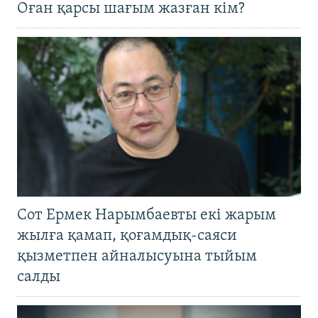
Оған қарсы шағым жазған кім?
Сот Ермек Нарымбаевты екі жарым
жылға қамап, қоғамдық-саяси
қызметпен айналысуына тыйым
салды