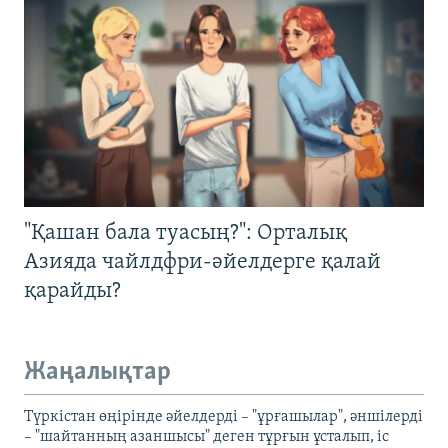
"Қашан бала туасың?": Орталық
Азияда чайлдфри-әйелдерге қалай
қарайды?
Жаңалықтар
Түркістан өңірінде әйелдерді – "ұрғашылар", әншілерді
– "шайтанның азаншысы" деген тұрғын ұсталып, іс