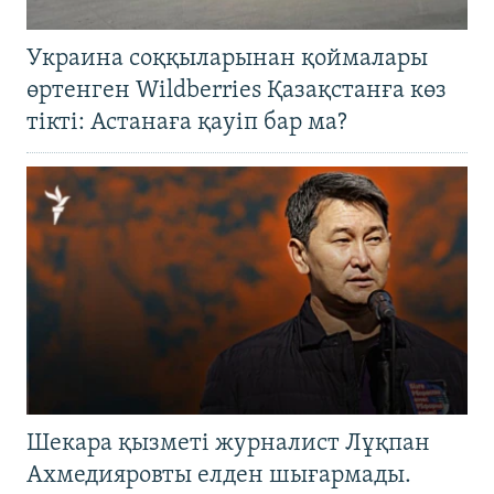
Украина соққыларынан қоймалары
өртенген Wildberries Қазақстанға көз
тікті: Астанаға қауіп бар ма?
Шекара қызметі журналист Лұқпан
Ахмедияровты елден шығармады.