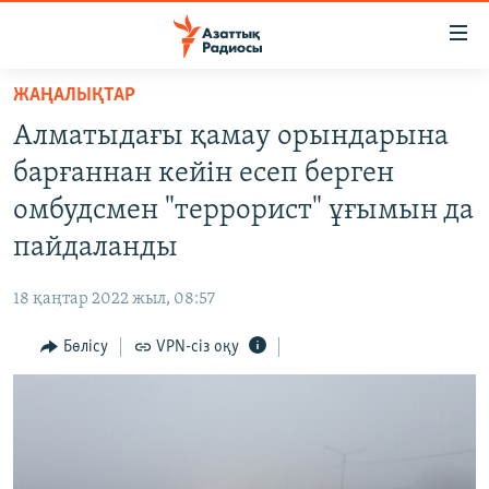
Accessibility
links
Skip
ЖАҢАЛЫҚТАР
to
ЖАҢАЛЫҚТАР
Алматыдағы қамау орындарына
main
САЯСАТ
content
барғаннан кейін есеп берген
AZATTYQTV
Skip
омбудсмен "террорист" ұғымын да
to
ҚАҢТАР ОҚИҒАСЫ
пайдаланды
main
АДАМ ҚҰҚЫҚТАРЫ
Navigation
18 қаңтар 2022 жыл, 08:57
Skip
ӘЛЕУМЕТ
to
Бөлісу
VPN-сіз оқу
ӘЛЕМ
Search
АРНАЙЫ ЖОБАЛАР
Русский