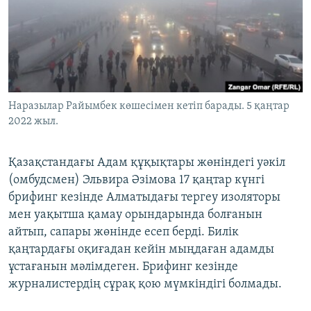
ЖАЗЫЛЫҢЫЗ
Басқа тілдерде
Наразылар Райымбек көшесімен кетіп барады. 5 қаңтар
2022 жыл.
Қазақстандағы Адам құқықтары жөніндегі уәкіл
(омбудсмен) Эльвира Әзімова 17 қаңтар күнгі
брифинг кезінде Алматыдағы тергеу изоляторы
мен уақытша қамау орындарында болғанын
айтып, сапары жөнінде есеп берді. Билік
қаңтардағы оқиғадан кейін мыңдаған адамды
ұстағанын мәлімдеген. Брифинг кезінде
журналистердің сұрақ қою мүмкіндігі болмады.