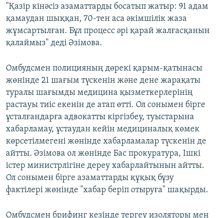
"Қазір кінәсіз азаматтарды босатып жатыр: 91 адам
қамаудан шыққан, 70-тен аса әкімшілік жаза
жұмсартылған. Бұл процесс әрі қарай жалғасқанын
қалаймыз" деді Әзімова.
Омбудсмен полицияның дөрекі қарым-қатынасы
жөнінде 21 шағым түскенін және дене жарақаты
туралы шағымды медицина қызметкерлерінің
растауы тиіс екенін де атап өтті. Ол сонымен бірге
ұсталғандарға адвокатты кіргізбеу, туыстарына
хабарламау, ұстаудан кейін медициналық көмек
көрсетілмегені жөнінде хабарламалар түскенін де
айтты. Әзімова ол жөнінде Бас прокуратура, Ішкі
істер министрлігіне дереу хабарлайтынын айтты.
Ол сонымен бірге азаматтарды құқық бұзу
фактілері жөнінде "хабар беріп отыруға" шақырды.
Омбудсмен брифинг кезінде тергеу изоляторы мен