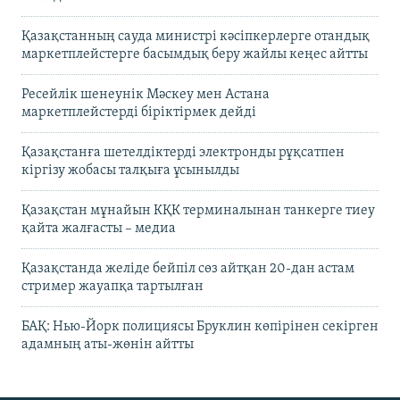
Қазақстанның сауда министрі кәсіпкерлерге отандық
маркетплейстерге басымдық беру жайлы кеңес айтты
Ресейлік шенеунік Мәскеу мен Астана
маркетплейстерді біріктірмек дейді
Қазақстанға шетелдіктерді электронды рұқсатпен
кіргізу жобасы талқыға ұсынылды
Қазақстан мұнайын КҚК терминалынан танкерге тиеу
қайта жалғасты – медиа
Қазақстанда желіде бейпіл сөз айтқан 20-дан астам
стример жауапқа тартылған
БАҚ: Нью-Йорк полициясы Бруклин көпірінен секірген
адамның аты-жөнін айтты