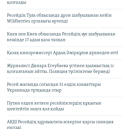
қозғалды
Ресейдің Тула облысында дрон шабуылынан кейін
Wildberries орталығы өртенді
Киев пен Киев облысында Ресейдің әуе шабуылынан
кемінде 17 адам қаза тапқан
Қазақ кинорежиссері Ардақ Әмірқұлов дүниеден өтті
Журналист Динара Егеубаева үстінен қылмыстық іс
қозғалғанын айтты. Полиция түсініктеме бермеді
Ресей жағында соғысқан 51 елдің азаматтары
Украинада тұтқында отыр
Путин елден кеткен ресейліктердің құқығын
шектейтін заңға қол қойды
АҚШ Ресейдің құрлықтағы әскеріне қарсы санкция
енгізді