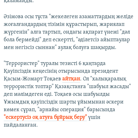
қаламайды.
Әзімова осы тұста "жекелеген азаматтардың желіде
жоғалғандардың тізімін құрастырып, жариялап
жүргенін" алға тартып, ондағы ақпарат үнемі "дәл
бола бермейді" деп ескертті, "әділетсіз айыптаулар
мен негізсіз сыннан" аулақ болуға шақырды.
"Террористер" туралы тезисті 6 қаңтарда
Қауіпсіздік кеңесінің отырысында президент
Қасым-Жомарт Тоқаев
айтқан
. Ол "халықаралық
террористік топтар" Қазақстанға "шабуыл жасады"
деп мәлімдеген еді. Тоқаев осы шабуылды
Ұжымдық қауіпсіздік шарты ұйымынан әскери
көмек сұрап, "арнайы операция" барысында
"ескертусіз оқ атуға бұйрық беру"
үшін
пайдаланған.