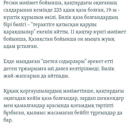
Ресми мәлімет бойынша, қаңтардағы оқиғаның
салдарынан кемінде 225 адам қаза болған, 19-ы -
күштік құрылым өкілі. Билік қаза болғандардың
бірі бөлігі – "терактіге қатысқан қарулы
қарақшылар" екенін айтты. 11 қаңтар күнгі мәлімет
бойынша, Қазақстан бойынша он мыңға жуық
адам ұсталған.
Елде мыңдаған "шетел содырлары" әрекет етті
деген тұжырымға әлі дәлел келтірілмеді. Билік
жай-жапсарын да айтпады.
Құқық қорғаушылардың мәліметінше, қаңтардағы
оқиғадан кейін қаза болғандар, зардап шеккендер
мен қамалғандар арасында қоғамдық тәртіпті
бұзбаған, қылмыс жасамаған бейбіт тұрғындар да
бар.