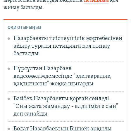
мәртебесінен айыруды көздейтін
петицияға
қол
жинау басталды.
ОҚИ ОТЫРЫҢЫЗ
Назарбаевты тиіспеушілік мәртебесінен
айыру туралы петицияға қол жинау
басталды
Нұрсұлтан Назарбаев
видеомәлімдемесінде "элитааралық
қақтығысты" жоққа шығарды
Байбек Назарбаевты қорғай сөйледі.
"Оны жата жамандау - елдігімізге сын"
деп санайды
Болат Назарбаевтың Бішкек арқылы