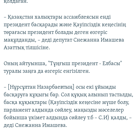
қолдаған.
– Қазақстан халықтары ассамблеясын енді
президент басқарады және Қауіпсіздік кеңесінің
төрағасы президент болады деген өзгеріс
мақұлданды, – деді депутат Снежанна Имашева
Азаттық тілшісіне.
Оның айтуынша, "Тұңғыш президент - Елбасы"
туралы заңға да өзгеріс енгізілген.
– [Нұрсұлтан Назарбаевтың] осы екі ұйымды
басқаруға құқығы бар. Сол құқық алынып тасталды,
басқа құқықтары (Қауіпсіздік кеңесіне мүше болу,
парламент алдында сөйлеу, маңызды мәселелер
бойынша үкімет алдында сөйлеу т.б – С.И) қалды, –
деді Снежанна Имашева.