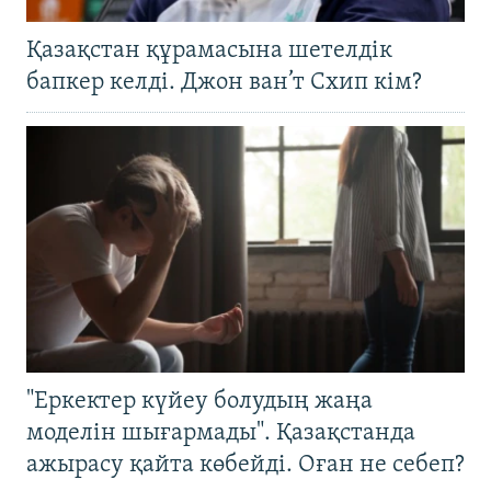
Қазақстан құрамасына шетелдік
бапкер келді. Джон ван’т Схип кім?
"Еркектер күйеу болудың жаңа
моделін шығармады". Қазақстанда
ажырасу қайта көбейді. Оған не себеп?