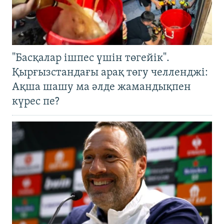
"Басқалар ішпес үшін төгейік".
Қырғызстандағы арақ төгу челленджі:
Ақша шашу ма әлде жамандықпен
күрес пе?