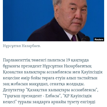
ЖАЗЫЛЫҢЫЗ
Басқа тілдерде
Нұрсұлтан Назарбаев.
Парламенттің төменгі палатасы 19 қаңтарда
бұрынғы президент Нұрсұлтан Назарбаевтың
Қазақстан халықтары ассамблеясы мен Қауіпсіздік
кеңесіне өмір бойы төраға етуін алып тастайтын
заң жобасын мақұлдап, сенатқа жолдады.
Депутаттар "Қазақстан халықтары ассамблеясы",
"Тұңғыш президент - Елбасы", "ҚР Қауіпсіздік
кеңесі" туралы заңдарға арнайы түзету енгізуді