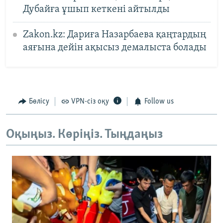
Дубайға ұшып кеткені айтылды
Zakon.kz: Дариға Назарбаева қаңтардың
аяғына дейін ақысыз демалыста болады
Бөлісу
VPN-сіз оқу
Follow us
Оқыңыз. Көріңіз. Тыңдаңыз