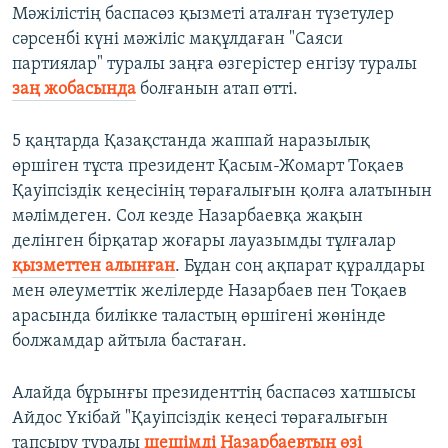
Мәжілістің баспасөз қызметі аталған түзетулер
сәрсенбі күні мәжіліс мақұлдаған "Саяси
партиялар" туралы заңға өзгерістер енгізу туралы
заң жобасында
болғанын атап өтті.
5 қаңтарда Қазақстанда жаппай наразылық
өршіген тұста президент Қасым-Жомарт Тоқаев
Қауіпсіздік кеңесінің төрағалығын қолға алатынын
мәлімдеген. Сол кезде Назарбаевқа жақын
делінген бірқатар жоғары лауазымды тұлғалар
қызметтен алынған
. Бұдан соң ақпарат құралдары
мен әлеуметтік желілерде Назарбаев пен Тоқаев
арасында билікке таластың өршігені жөнінде
болжамдар айтыла бастаған.
Алайда бұрынғы президенттің баспасөз хатшысы
Айдос Үкібай "Қауіпсіздік кеңесі төрағалығын
тапсыру туралы
шешімді Назарбаевтың өзі