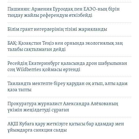
Пашинян: Армения Еуроодақ пен ЕАЭО-ның бірін
таңдау жайлы референдум өткізбейді
Білім грант иегерлерінің тізімі жарияланды
БАҚ: Қазақстан Теңіз кен орнында экологиялық заң
талабы сақталмаған дейді
Ресейдің Екатеринбург қаласында дрон шабуылынан
соң Wildberries қоймасы өртенді
Таиландта мектепте біреу қарудан оқ атып, алты адам
қаза тапты
Прокуратура журналист Александра Алёхованың
үкімін жеңілдетуді сұраған
АҚШ Кубаға қару жеткізуге қатысы бар адамдар мен
ұйымдарға санкция салды