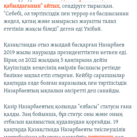
қабылдағанын" айтып
, сендіруге тырысқан.
"Себебі, ол тәртіпсіздік пен террор ел басшысынан
жедел, қатаң және ымырасыз жауапты талап
ететінін жақсы біледі" деген еді Үкібай.
Қазақстанды отыз жылдай басқарған Назарбаев
2019 жылы наурызда президенттіктен кеткен еді.
Бірақ ол 2022 жылдың 5 қаңтарына дейін
Қауіпсіздік кеңесінің өмірлік басшысы ретінде
билікке ықпал етіп отырған. Кейбір сарапшылар
қаңтарда елде болған наразылық пен тәртіпсіздік
Назарбаевтың ықпалын әлсіретті деп санайды.
Қазір Назарбаевтың қолында "елбасы" статусы ғана
қалды. Заң бойынша, бұл статус оны және оның
отбасын қылмыстық қудалаудан қорғайды. 19
қаңтарда Қазақстанда Назарбаевты тиіспеушілік