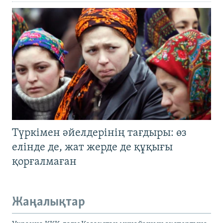
Түркімен әйелдерінің тағдыры: өз
елінде де, жат жерде де құқығы
қорғалмаған
Жаңалықтар