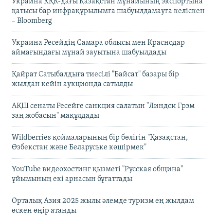
Украина КҚК-дағы Қазақстан мұнайының экспортына
қатысы бар инфрақұрылымға шабуылдамауға келіскен
– Bloomberg
Украина Ресейдің Самара облысы мен Краснодар
аймағындағы мұнай зауытына шабуылдады
Қайрат Сатыбалдыға тиесілі "Байсат" базары бір
жылдан кейін аукционда сатылды
АҚШ сенаты Ресейге санкция салатын "Линдси Грэм
заң жобасын" мақұлдады
Wildberries қоймаларының бір бөлігін "Қазақстан,
Өзбекстан және Беларуське көшірмек"
YouTube видеохостинг қызметі "Русская община"
ұйымының екі арнасын бұғаттады
Орталық Азия 2025 жылы әлемде туризм ең жылдам
өскен өңір атанды