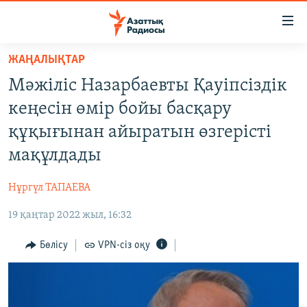
Accessibility
links
Skip
ЖАҢАЛЫҚТАР
to
ЖАҢАЛЫҚТАР
Мәжіліс Назарбаевты Қауіпсіздік
main
САЯСАТ
content
кеңесін өмір бойы басқару
AZATTYQTV
Skip
құқығынан айыратын өзгерісті
to
ҚАҢТАР ОҚИҒАСЫ
мақұлдады
main
АДАМ ҚҰҚЫҚТАРЫ
Navigation
Нұргүл ТАПАЕВА
Skip
ӘЛЕУМЕТ
to
19 қаңтар 2022 жыл, 16:32
ӘЛЕМ
Search
АРНАЙЫ ЖОБАЛАР
Бөлісу
VPN-сіз оқу
Русский