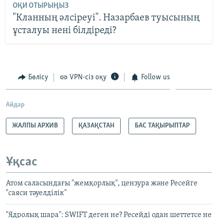
ОҚИ ОТЫРЫҢЫЗ
"Кланның әлсіреуі". Назарбаев туысының
ұсталуы нені білдіреді?
Бөлісу
VPN-сіз оқу
Follow us
Айдар
ЖАЛПЫ АРХИВ
ҚАЗАҚСТАН
БАС ТАҚЫРЫПТАР
Ұқсас
Атом саласындағы "жемқорлық", цензура және Ресейге
"саяси тәуелділік"
"Ядролық шара": SWIFT деген не? Ресейді одан шеттетсе не