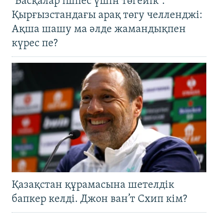
"Басқалар ішпес үшін төгейік".
Қырғызстандағы арақ төгу челленджі:
Ақша шашу ма әлде жамандықпен
күрес пе?
Қазақстан құрамасына шетелдік
бапкер келді. Джон ван’т Схип кім?