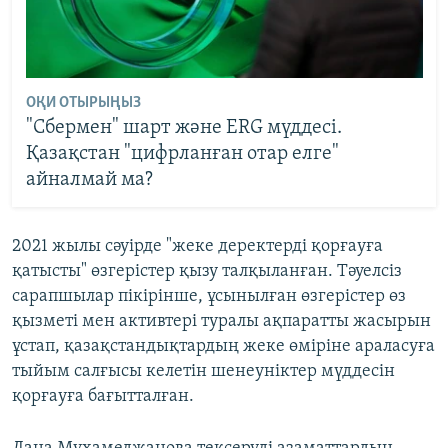
ОҚИ ОТЫРЫҢЫЗ
"Сбермен" шарт және ERG мүддесі.
Қазақстан "цифрланған отар елге"
айналмай ма?
2021 жылы сәуірде "жеке деректерді қорғауға
қатысты" өзгерістер қызу талқыланған. Тәуелсіз
сарапшылар пікірінше, ұсынылған өзгерістер өз
қызметі мен активтері туралы ақпаратты жасырын
ұстап, қазақстандықтардың жеке өміріне араласуға
тыйым салғысы келетін шенеуніктер мүддесін
қорғауға бағытталған.