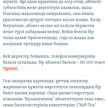
мүмкін. Бұл адам құқығына да әсер етеді, өйткені
субъектінің жеке деректерін алаяқтық, ақша
бопсалау мақсатында пайдаланып, оны өзінің
рұқсатынсыз әртүрлі топтарға қосып қояды. Қазір
білуімізше, абонет иесіне өзі келісім бермеген
неше түрлі хабарлама келеді. Кейін белгілі бір
топқа қалай тіркелгеніңізді, сізді ол жаққа кім
қосқанын түсіндіру қиын болады.
Кей деректер бойынша, телефон номерлерінің
базасы сатылады, бір абонент бағасы – 50-100 теңге
тұрады.
Осы ақпаратқа қарағанда, ұлттық оператор
жариялаған құжатта көрсетілген талаптардың бір
бөлігі қызық көрінеді. Онда қызмет көрсетуші
компания "Қазақтелеком" абоненттеріне ғана емес,
оның бәсекелестерінің клиенттеріне ("КаР-Тел"