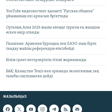
Өзбекстан және Беларуське көшірмек"
YouTube видеохостинг қызметі "Русская община"
ұйымының екі арнасын бұғаттады
Орталық Азия 2025 жылы әлемде туризм ең жылдам
өскен өңір атанды
Пашинян: Армения Еуроодақ пен ЕАЭО-ның бірін
таңдау жайлы референдум өткізбейді
Білім грант иегерлерінің тізімі жарияланды
БАҚ: Қазақстан Теңіз кен орнында экологиялық заң
талабы сақталмаған дейді
ЖАЗЫЛЫҢЫЗ