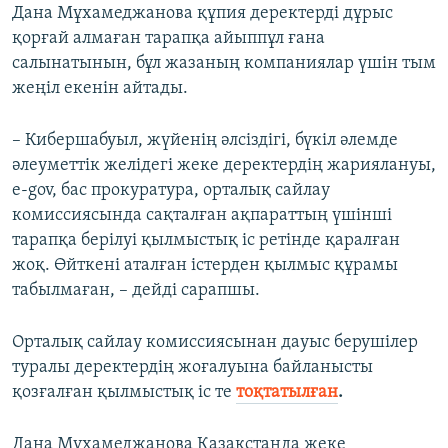
Дана Мұхамеджанова құпия деректерді дұрыс
қорғай алмаған тарапқа айыппұл ғана
салынатынын, бұл жазаның компаниялар үшін тым
жеңіл екенін айтады.
– Кибершабуыл, жүйенің әлсіздігі, бүкіл әлемде
әлеуметтік желідегі жеке деректердің жариялануы,
e-gov, бас прокуратура, орталық сайлау
комиссиясында сақталған ақпараттың үшінші
тарапқа берілуі қылмыстық іс ретінде қаралған
жоқ. Өйткені аталған істерден қылмыс құрамы
табылмаған, – дейді сарапшы.
Орталық сайлау комиссиясынан дауыс берушілер
туралы деректердің жоғалуына байланысты
қозғалған қылмыстық іс те
тоқтатылған
.
Дана Мұхамеджанова Қазақстанда жеке