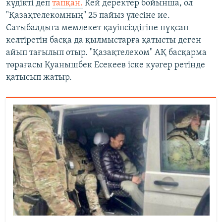
күдікті деп
тапқан.
Кей деректер бойынша, ол
"Қазақтелекомның" 25 пайыз үлесіне ие.
Сатыбалдыға мемлекет қауіпсіздігіне нұқсан
келтіретін басқа да қылмыстарға қатысты деген
айып тағылып отыр. "Қазақтелеком" АҚ басқарма
төрағасы Қуанышбек Есекеев іске куәгер ретінде
қатысып жатыр.