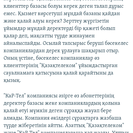
клиенттер базасы болуы керек деген талап дұрыс
емес. Қызмет көрсетуші мұндай базаны қайдан
және қалай алуы керек? Зерттеу жүргізетін
ұйымдар мұндай деректерді бір қажеті болып
қалар деп, мақсатты түрде жинаумен
айналыспайды. Осылай тапсырыс беруші бәсекелес
компаниялардан дерек ұрлауға шақырып отыр.
Оның үстіне, бәсекелес компаниялар өз
клиенттерінің "Қазақтелеком" ұйымдастырған
сауалнамаға қатысуына қалай қарайтыны да
қызық.
"КаР-Тел" компаниясы әзірге өз абонеттерінің
деректер базасы жеке компаниялардың қолына
қалай өтуі мүмкін деген сұраққа жауап бере
алмады. Компания өкілдері сұрақтарға жазбаша
түрде жіберетінін айтты. Азаттық "Қазақтелеком"