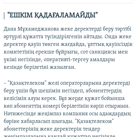
"ЕШКІМ ҚАДАҒАЛАМАЙДЫ"
Дана Мұхамеджанова жеке деректерді беру тәртібі
әртүрлі құжатта түсіндірілгенін айтады. Онда жеке
деректер қауіп төнген жағдайда, ұлттық қауіпсіздік
комитетінің ерекше бұйрығы, сот санкциясы мен
үкімі негізінде, оперативті-тергеу амалдары
кезінде берілетіні жазылған.
– "Қазақтелеком" желі операторларына деректерді
беру үшін бұл шешімін негіздеп, абоненттердің
келісімін алуы керек. Бұл жерде құжат бойынша
көп абоненттің номері берілетінін көріп отырмын.
Нәтижесінде жеңімпаз компания осы адамдардың
бәріне хабарласып шығады. "Қазақтелеком"
абонеттерінің жеке деректерін тендер
жеңімпаздарына қандай құжаттар негізінде