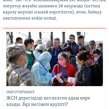
және "КаР-Тел" компанияларына хат жазды. Ұлттық
оператор жауабы шамамен 28 наурызда (хаттың
қаралу мерзімі осылай көрсетілген), яғни, байқау
аяқталғаннан кейін келеді.
ОҚИ ОТЫРЫҢЫЗ
ЖСН дерегіңізді кез келген адам көре
алады. Бұл несімен қауіпті?