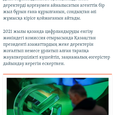
деректерді қорғаумен айналысатын агенттік бір
жыл бұрын ғана құрылғанын, сондықтан әлі
жұмысқа кірісе қоймағанын айтады.
2021 жылы қазанда цифрландыруды енгізу
жөніндегі комиссия отырысында Қазақстан
президенті азаматтардың жеке деректерін
жоғалтып немесе ұрлатып алған тарапқа
жауапкершілікті күшейтіп, заңнамалық өзгерістер
дайындау керегін ескерткен.