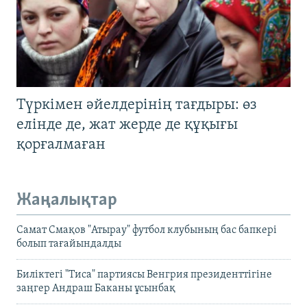
Түркімен әйелдерінің тағдыры: өз
елінде де, жат жерде де құқығы
қорғалмаған
Жаңалықтар
Самат Смақов "Атырау" футбол клубының бас бапкері
болып тағайындалды
Биліктегі "Тиса" партиясы Венгрия президенттігіне
заңгер Андраш Баканы ұсынбақ