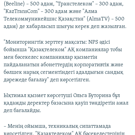
(Beeline) – 500 адам, "Транстелеком" – 300 адам,
"KazTransCom" – 300 адам және "Алма
Телекоммуникейшнс Қазақстан" (AlmaTV) – 500
адам) де хабарласып шығуы керек деп жазылған.
"Мониторингтік зерттеу мақсаты: NPS әдісі
бойынша "Қазақтелеком" АҚ компаниялар тобы
мен бәсекелес компаниялар қызметін
пайдаланатын абонеттердің корпоративтік және
бөлшек нарық сегментіндегі адалдығын сандық
дәрежеде бағалау" деп көрсетілген.
Ықтимал қызмет көрсетуші Ольга Буторина бұл
қадамды деректер базасына қауіп төндіретін амал
деп бағалайды.
– Менің ойымша, техникалық сипаттамада
көрсетілген, "Қазақтелеком" АҚ бәсекелестерінің