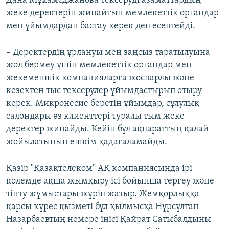
Дана Мұхамеджанова тексеруді азаматтардың
жеке деректерін жинайтын мемлекеттік органдар
мен ұйымдардан бастау керек деп есептейді.
– Деректердің ұрлануы мен заңсыз таратылуына
жол бермеу үшін мемлекеттік органдар мен
жекеменшік компанияларға жоспарлы және
кезектен тыс тексерулер ұйымдастырып отыру
керек. Микронесие беретін ұйымдар, сұлулық
салондары өз клиенттері туралы тым жеке
деректер жинайды. Кейін бұл ақпараттың қалай
жойылатынын ешкім қадағаламайды.
Қазір "Қазақтелеком" АҚ компаниясында ірі
көлемде ақша жымқыру ісі бойынша тергеу және
тінту жұмыстары жүріп жатыр. Жемқорлыққа
қарсы күрес қызметі бұл қылмысқа Нұрсұлтан
Назарбаевтың немере інісі Қайрат Сатыбалдыны