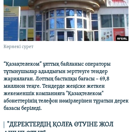
ЖАЗЫЛЫҢЫЗ
Басқа тілдерде
Көрнекі сурет
“Қазақтелеком” ұлттық байланыс операторы
тұтынушылар адалдығын зерттеуге тендер
жариялаған. Лоттың бастапқы бағасы – 69,8
миллион теңге. Тендерде жеңіске жеткен
жекеменшік компанияға "Қазақтелеком"
абонеттерінің телефон нөмірлерінен тұратын дерек
базасы беріледі.
"ДЕРЕКТЕРДІҢ ҚОЛҒА ӨТУІНЕ ЖОЛ