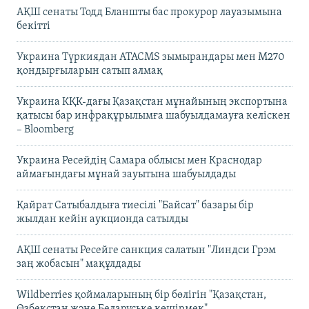
АҚШ сенаты Тодд Бланшты бас прокурор лауазымына
бекітті
Украина Түркиядан ATACMS зымырандары мен M270
қондырғыларын сатып алмақ
Украина КҚК-дағы Қазақстан мұнайының экспортына
қатысы бар инфрақұрылымға шабуылдамауға келіскен
– Bloomberg
Украина Ресейдің Самара облысы мен Краснодар
аймағындағы мұнай зауытына шабуылдады
Қайрат Сатыбалдыға тиесілі "Байсат" базары бір
жылдан кейін аукционда сатылды
АҚШ сенаты Ресейге санкция салатын "Линдси Грэм
заң жобасын" мақұлдады
Wildberries қоймаларының бір бөлігін "Қазақстан,