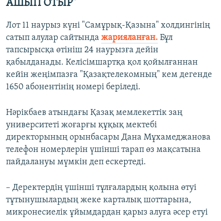
АШЫП ОТЫР"
Лот 11 наурыз күні "Самұрық-Қазына" холдингінің
сатып алулар сайтында
жарияланған.
Бұл
тапсырысқа өтініш 24 наурызға дейін
қабылданады. Келісімшартқа қол қойылғаннан
кейін жеңімпазға "Қазақтелекомның" кем дегенде
1650 абонентінің номері беріледі.
Нәрікбаев атындағы Қазақ мемлекеттік заң
университеті жоғарғы құқық мектебі
директорының орынбасары Дана Мұхамеджанова
телефон номерлерін үшінші тарап өз мақсатына
пайдалануы мүмкін деп ескертеді.
– Деректердің үшінші тұлғалардың қолына өтуі
тұтынушылардың жеке карталық шоттарына,
микронесиелік ұйымдардан қарыз алуға әсер етуі