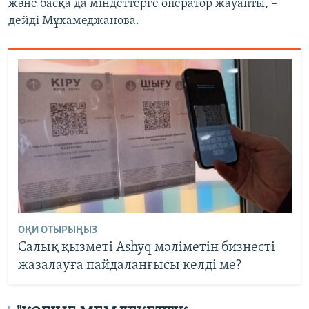
және басқа да міндеттерге оператор жауапты, –
дейді Мұхамеджанова.
ОҚИ ОТЫРЫҢЫЗ
Салық қызметі Ashyq мәліметін бизнесті
жазалауға пайдаланғысы келді ме?