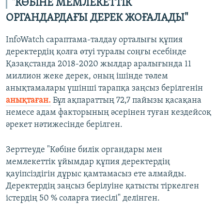
"КӨБІНЕ МЕМЛЕКЕТТІК
ОРГАНДАРДАҒЫ ДЕРЕК ЖОҒАЛАДЫ"
InfoWatch сараптама-талдау орталығы құпия
деректердің қолға өтуі туралы соңғы есебінде
Қазақстанда 2018-2020 жылдар аралығында 11
миллион жеке дерек, оның ішінде төлем
анықтамалары үшінші тарапқа заңсыз берілгенін
анықтаған.
Бұл ақпараттың 72,7 пайызы қасақана
немесе адам факторының әсерінен туған кездейсоқ
әрекет нәтижесінде берілген.
Зерттеуде "Көбіне билік органдары мен
мемлекеттік ұйымдар құпия деректердің
қауіпсіздігін дұрыс қамтамасыз ете алмайды.
Деректердің заңсыз берілуіне қатысты тіркелген
істердің 50 % соларға тиесілі" делінген.