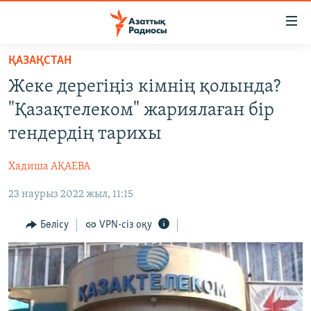
Accessibility
links
Skip
ҚАЗАҚСТАН
to
ЖАҢАЛЫҚТАР
Жеке дерегіңіз кімнің қолында?
main
САЯСАТ
content
"Қазақтелеком" жариялаған бір
AZATTYQTV
Skip
тендердің тарихы
to
ҚАҢТАР ОҚИҒАСЫ
main
Хадиша АҚАЕВА
АДАМ ҚҰҚЫҚТАРЫ
Navigation
Skip
23 наурыз 2022 жыл, 11:15
ӘЛЕУМЕТ
to
ӘЛЕМ
Бөлісу
VPN-сіз оқу
Search
АРНАЙЫ ЖОБАЛАР
Русский