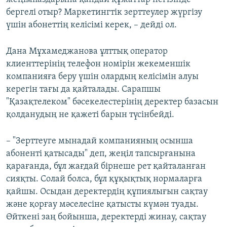
бергелі отыр? Маркетингтік зерттеулер жүргізу
үшін абонеттің келісімі керек, – дейді ол.
Дана Мұхамеджанова ұлттық оператор
клиенттерінің телефон номірін жекеменшік
компанияға беру үшін олардың келісімін алуы
керегін тағы да қайталады. Сарапшы
"Қазақтелеком" бәсекелестерінің деректер базасын
қолданудың не қажеті барын түсінбейді.
– "Зерттеуге мынадай компанияның осынша
абоненті қатысады" деп, жеңіл тапсырғанына
қарағанда, бұл жағдай бірнеше рет қайталанған
сияқты. Солай болса, бұл құқықтық нормаларға
қайшы. Осыдан деректердің құпиялығын сақтау
және қорғау мәселесіне қатысты күмән туады.
Өйткені заң бойынша, деректерді жинау, сақтау