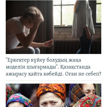
"Еркектер күйеу болудың жаңа
моделін шығармады". Қазақстанда
ажырасу қайта көбейді. Оған не себеп?