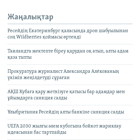
Жаңалықтар
Ресейдің Екатеринбург қаласында дрон шабуылынан
соң Wildberries қоймасы өртенді
Таиландта мектепте біреу қарудан оқ атып, алты адам
қаза тапты
Прокуратура журналист Александра Алёхованың
үкімін жеңілдетуді сұраған
АҚШ Кубаға қару жеткізуге қатысы бар адамдар мен
ұйымдарға санкция салды
Ұлыбритания Ресейдің алты банкіне санкция салды
UEFA 2030 жылғы әлем кубогына бойкот жариялау
идеясынан бас тартпайды