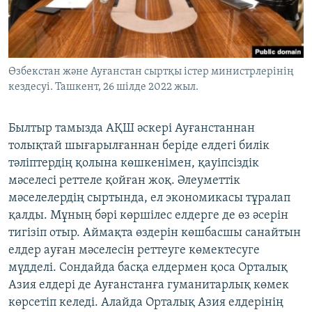
Өзбекстан және Ауғанстан сыртқы істер министрлерінің
кездесуі. Ташкент, 26 шілде 2022 жыл.
Былтыр тамызда АҚШ әскері Ауғанстаннан
толықтай шығарылғаннан беріде елдегі билік
тәліптердің қолына көшкенімен, қауіпсіздік
мәселесі реттеле қойған жоқ. Әлеуметтік
мәселелердің сыртында, ел экономикасы тұралап
қалды. Мұның бәрі көршілес елдерге де өз әсерін
тигізіп отыр. Аймақта өздерін көшбасшы санайтын
елдер ауған мәселесін реттеуге көмектесуге
мүдделі. Сондайда басқа елдермен қоса Орталық
Азия елдері де Ауғанстанға гуманитарлық көмек
көрсетіп келеді. Алайда Орталық Азия елдерінің