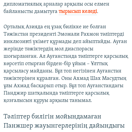
дипломатиялық арналар арқылы осы елмен
байланысты дамытуға
тырысып келеді
.
Орталық Азияда ең ұзақ билікке ие болған
Тәжікстан президенті Эмомали Рахмон тәліптерді
инклюзивті үкімет құрмады деп айыптайды. Ауған
жерінде тәжіктердің мол диаспорасы
шоғырланған. Ал Ауғанстанда тәліптерге қарсылық
көрсетіп отырған бірден-бір ұйым – Ұлттық
қарсыласу майданы. Бұл топ негізінен Ауғанстан
тәжіктерінен құралған. Оны Ахмад Шах Масудтың
ұлы Ахмад басқарып отыр. Бұл топ Ауғанстандағы
Панджир шатқалында тәліптерге қарсылық
қозғалысын құруы арқылы танымал.
Тәліптер билігін мойындамаған
Панжшер жауынгерлерінің дайындығы