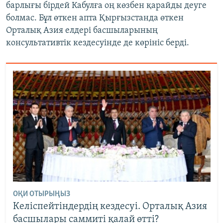
барлығы бірдей Кабулға оң көзбен қарайды деуге
болмас. Бұл өткен апта Қырғызстанда өткен
Орталық Азия елдері басшыларының
консультативтік кездесуінде де көрініс берді.
ОҚИ ОТЫРЫҢЫЗ
Келіспейтіндердің кездесуі. Орталық Азия
басшылары саммиті қалай өтті?