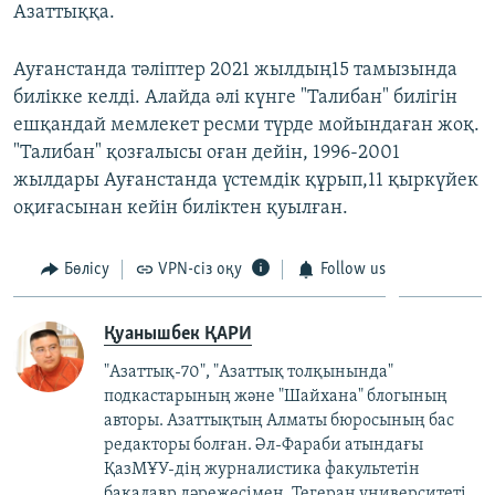
Азаттыққа.
Ауғанстанда тәліптер 2021 жылдың15 тамызында
билікке келді. Алайда әлі күнге "Талибан" билігін
ешқандай мемлекет ресми түрде мойындаған жоқ.
"Талибан" қозғалысы оған дейін, 1996-2001
жылдары Ауғанстанда үстемдік құрып,11 қыркүйек
оқиғасынан кейін биліктен қуылған.
Бөлісу
VPN-сіз оқу
Follow us
Қуанышбек ҚАРИ
"Азаттық-70", "Азаттық толқынында"
подкастарының және "Шайхана" блогының
авторы. Азаттықтың Алматы бюросының бас
редакторы болған. Әл-Фараби атындағы
ҚазМҰУ-дің журналистика факультетін
бакалавр дәрежесімен, Тегеран университеті