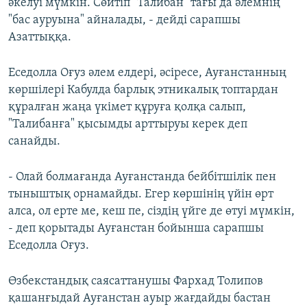
әкелуі мүмкін. Сөйтіп "Талибан" тағы да әлемнің
"бас ауруына" айналады, - дейді сарапшы
Азаттыққа.
Еседолла Оғуз әлем елдері, әсіресе, Ауғанстанның
көршілері Кабулда барлық этникалық топтардан
құралған жаңа үкімет құруға қолқа салып,
"Талибанға" қысымды арттыруы керек деп
санайды.
- Олай болмағанда Ауғанстанда бейбітшілік пен
тыныштық орнамайды. Егер көршінің үйін өрт
алса, ол ерте ме, кеш пе, сіздің үйге де өтуі мүмкін,
- деп қорытады Ауғанстан бойынша сарапшы
Еседолла Оғуз.
Өзбекстандық саясаттанушы Фархад Толипов
қашанғыдай Ауғанстан ауыр жағдайды бастан