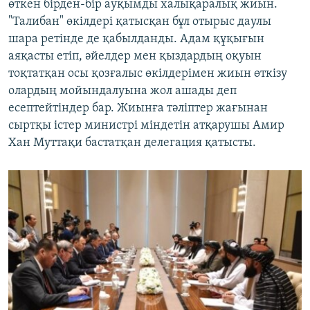
өткен бірден-бір ауқымды халықаралық жиын.
"Талибан" өкілдері қатысқан бұл отырыс даулы
шара ретінде де қабылданды. Адам құқығын
аяқасты етіп, әйелдер мен қыздардың оқуын
тоқтатқан осы қозғалыс өкілдерімен жиын өткізу
олардың мойындалуына жол ашады деп
есептейтіндер бар. Жиынға тәліптер жағынан
сыртқы істер министрі міндетін атқарушы Амир
Хан Муттақи бастатқан делегация қатысты.