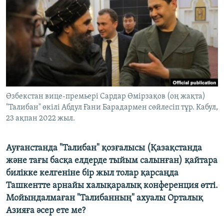
ЖАЗЫЛЫҢЫЗ
Басқа тілдерде
Өзбекстан вице-премьері Сардар Өмірзақов (оң жақта)
"Талибан" өкілі Абдул Ғани Барадармен сөйлесіп тұр. Кабул,
23 ақпан 2022 жыл.
Ауғанстанда "Талибан" қозғалысы (Қазақстанда
және тағы басқа елдерде тыйым салынған) қайтара
билікке келгеніне бір жыл толар қарсаңда
Ташкентте арнайы халықаралық конференция өтті.
Мойындалмаған "Талибанның" ахуалы Орталық
Азияға әсер ете ме?