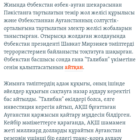
Жиында Өзбекстан өзбек-ауған шекарасынан
Пәкістанға тартылатын темір жол желісі құрылысы
және Өзбекстаннан Ауғанстанның солтүстік-
орталығына тартылатын электр желісі жобаларын
таныстырған. Отырысқа жолдаған жолдауында
Өзбекстан президенті Шавкат Мирзияев тәліптерді
террористермен байланысты тоқтатуға шақырған.
Өзбекстан басшысы сонда ғана "Талибан" үкіметіне
сенім қалыптасатынын
айтқан
.
Жиынға тәліптердің адам құқығы, оның ішінде
әйелдер құқығын сақтауға назар аудару керектігі
бас айтылды. "Талибан" өкілдері болса, елге
инвестиция керегін айтып, АҚШ бұғаттаған
Ауғанстан қаржысын қайтару мүддесін білдірген.
Кейбір мәліметтерге қарағанда, АҚШ шамамен
жеті миллиард долларды құрайтын Ауғанстан
резервін үшінші бір елдегі транс-қорға аудару