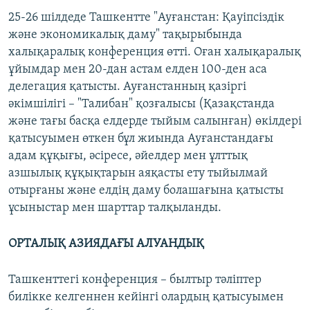
25-26 шілдеде Ташкентте "Ауғанстан: Қауіпсіздік
және экономикалық даму" тақырыбында
халықаралық конференция өтті. Оған халықаралық
ұйымдар мен 20-дан астам елден 100-ден аса
делегация қатысты. Ауғанстанның қазіргі
әкімшілігі – "Талибан" қозғалысы (Қазақстанда
және тағы басқа елдерде тыйым салынған) өкілдері
қатысуымен өткен бұл жиында Ауғанстандағы
адам құқығы, әсіресе, әйелдер мен ұлттық
азшылық құқықтарын аяқасты ету тыйылмай
отырғаны және елдің даму болашағына қатысты
ұсыныстар мен шарттар талқыланды.
ОРТАЛЫ
Қ
АЗИЯДА
Ғ
Ы АЛУАНДЫ
Қ
Ташкенттегі конференция – былтыр тәліптер
билікке келгеннен кейінгі олардың қатысуымен