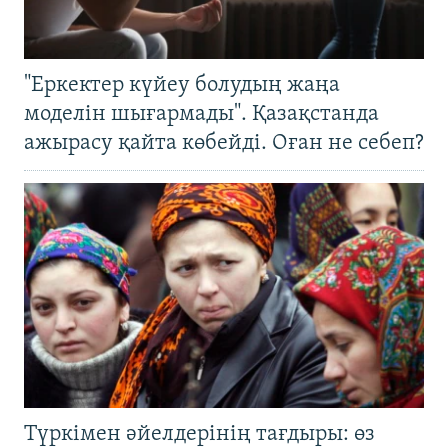
"Еркектер күйеу болудың жаңа
моделін шығармады". Қазақстанда
ажырасу қайта көбейді. Оған не себеп?
Түркімен әйелдерінің тағдыры: өз