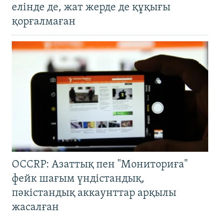
елінде де, жат жерде де құқығы
қорғалмаған
OCCRP: Азаттық пен "Мониториға"
фейк шағым үндістандық,
пәкістандық аккаунттар арқылы
жасалған