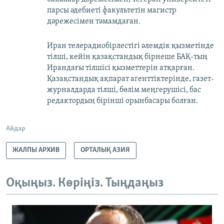
парсы әдебиеті факультетін магистр
дәрежесімен тәмамдаған.
Иран телерадиобірлестігі әлемдік қызметінде
тілші, кейін қазақстандық бірнеше БАҚ-тың
Ирандағы тілшісі қызметтерін атқарған.
Қазақстандық ақпарат агенттіктерінде, газет-
журналдарда тілші, бөлім меңгерушісі, бас
редактордың бірінші орынбасары болған.
Айдар
ЖАЛПЫ АРХИВ
ОРТАЛЫҚ АЗИЯ
Оқыңыз. Көріңіз. Тыңдаңыз