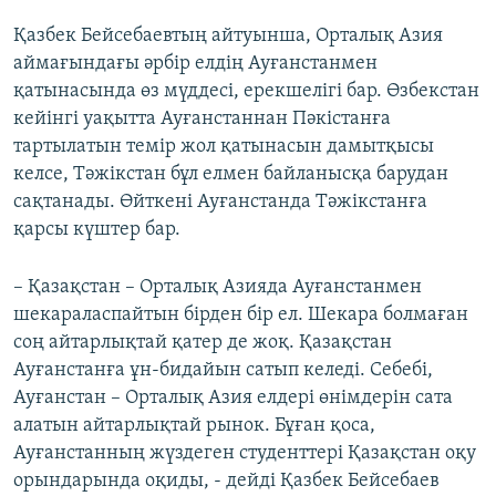
Қазбек Бейсебаевтың айтуынша, Орталық Азия
аймағындағы әрбір елдің Ауғанстанмен
қатынасында өз мүддесі, ерекшелігі бар. Өзбекстан
кейінгі уақытта Ауғанстаннан Пәкістанға
тартылатын темір жол қатынасын дамытқысы
келсе, Тәжікстан бұл елмен байланысқа барудан
сақтанады. Өйткені Ауғанстанда Тәжікстанға
қарсы күштер бар.
– Қазақстан – Орталық Азияда Ауғанстанмен
шекараласпайтын бірден бір ел. Шекара болмаған
соң айтарлықтай қатер де жоқ. Қазақстан
Ауғанстанға ұн-бидайын сатып келеді. Себебі,
Ауғанстан – Орталық Азия елдері өнімдерін сата
алатын айтарлықтай рынок. Бұған қоса,
Ауғанстанның жүздеген студенттері Қазақстан оқу
орындарында оқиды, - дейді Қазбек Бейсебаев