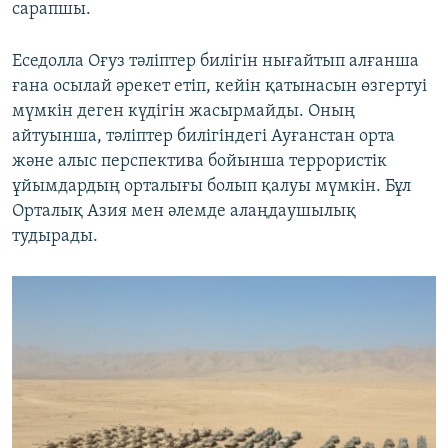
сарапшы.
Еседолла Оғуз тәліптер билігін нығайтып алғанша
ғана осылай әрекет етіп, кейін қатынасын өзгертуі
мүмкін деген күдігін жасырмайды. Оның
айтуынша, тәліптер билігіндегі Ауғанстан орта
және алыс перспектива бойынша террористік
ұйымдардың орталығы болып қалуы мүмкін. Бұл
Орталық Азия мен әлемде алаңдаушылық
тудырады.