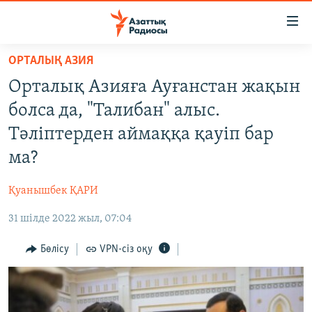
Accessibility
links
Skip
ОРТАЛЫҚ АЗИЯ
to
ЖАҢАЛЫҚТАР
Орталық Азияға Ауғанстан жақын
main
САЯСАТ
content
болса да, "Талибан" алыс.
AZATTYQTV
Skip
Тәліптерден аймаққа қауіп бар
to
ҚАҢТАР ОҚИҒАСЫ
ма?
main
АДАМ ҚҰҚЫҚТАРЫ
Navigation
Қуанышбек ҚАРИ
Skip
ӘЛЕУМЕТ
to
31 шілде 2022 жыл, 07:04
ӘЛЕМ
Search
АРНАЙЫ ЖОБАЛАР
Бөлісу
VPN-сіз оқу
Русский