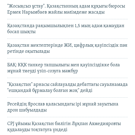
"Жосықсыз ұстау". Қазақстанның адам құқығы бюросы
Ермек Нарымбаев жайлы мәлімдеме жасады
Қазақстанда рақымшылықпен 1,5 мың адам қамаудан
босап шықты
Қазақстан мектептерінде ЖИ, цифрлық қауіпсіздік пән
ретінде оқытылады
БАҚ: КҚК танкер тапшылығы мен қауіпсіздікке бола
мұнай тиеуді үзіп-созуға мәжбүр
"Қазақстан" арнасы сайлауалды дебаттағы сауалнамада
"ешқандай бұрмалау болған жоқ" дейді
Ресейдің Ярослав қаласындағы ірі мұнай зауытына
дрон шабуылдады
CPJ ұйымы Қазақстан билігін Лұқпан Ахмедияровты
қудалауды тоқтатуға үндеді