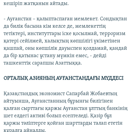
кешіріп жатқанын айтады.
- Ауғанстан – қалыптаспаған мемлекет. Сондықтан
да билік басына кім келсе де, мемлекеттің
тетіктері, институттары іске қосылмай, терроризм
қатері сейілмей, халықтың көпшілігі үкіметінен
қашпай, оны көпшілік дауыспен қолдамай, қандай
да бір қатынас ұстану мүмкін емес, - дейді
ташкенттік сарапшы Азаттыққа.
ОРТАЛЫ
Қ
АЗИЯНЫ
Ң
АУ
Ғ
АНСТАНДА
Ғ
Ы М
Ү
ДДЕСІ
Қазақстандық экономист Сапарбай Жобаевтың
айтуынша, Ауғанстанның бұрынғы билігінен
қалған сырттағы қаржы Ауғанстан ұлттың банкінің
шет елдегі активі болып есептеледі. Қазір бұл
қаржы тәліптерге қойған шарттарды талап ететін
құралға айналды.