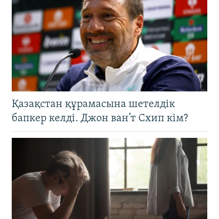
Қазақстан құрамасына шетелдік
бапкер келді. Джон ван’т Схип кім?