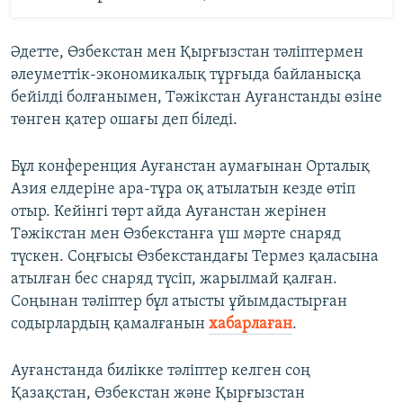
Әдетте, Өзбекстан мен Қырғызстан тәліптермен
әлеуметтік-экономикалық тұрғыда байланысқа
бейілді болғанымен, Тәжікстан Ауғанстанды өзіне
төнген қатер ошағы деп біледі.
Бұл конференция Ауғанстан аумағынан Орталық
Азия елдеріне ара-тұра оқ атылатын кезде өтіп
отыр. Кейінгі төрт айда Ауғанстан жерінен
Тәжікстан мен Өзбекстанға үш мәрте снаряд
түскен. Соңғысы Өзбекстандағы Термез қаласына
атылған бес снаряд түсіп, жарылмай қалған.
Соңынан тәліптер бұл атысты ұйымдастырған
содырлардың қамалғанын
хабарлаған
.
Ауғанстанда билікке тәліптер келген соң
Қазақстан, Өзбекстан және Қырғызстан