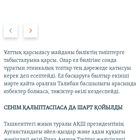
P
N
r
e
e
x
v
t
Ұлттық қарсыласу майданы биліктің тәліптерге
i
s
табысталуына қарсы. Олар ел билігіне сонда
o
l
тұратын этникалық топтар тең дәрежеде қатысуы
u
i
керек деп есептейді. Ел басқаруға былтыр екінші
s
d
мәрте қайта оралған Талибан басшылығы арасында
s
e
өзбектер болмаса, тәжіктер өкілі кездеспейді.
l
i
СЕНІМ
Қ
АЛЫПТАСПАСА ДА ШАРТ
Қ
ОЙЫЛДЫ
d
e
Ташкенттегі жиын туралы АҚШ президентінің
Ауғанстандағы әйел-қыздар және адам құқығы
жөніндегі өкілі Рина Амири Twitter желісіндегі