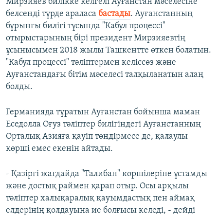
Мирзияев билікке келгелі Ауғанстан мәселесіне
белсенді түрде араласа
бастады
. Ауғанстанның
бұрынғы билігі тұсында "Кабул процессі"
отырыстарының бірі президент Мирзияевтің
ұсынысымен 2018 жылы Ташкентте өткен болатын.
"Кабул процессі" тәліптермен келіссөз және
Ауғанстандағы бітім мәселесі талқыланатын алаң
болды.
Германияда тұратын Ауғанстан бойынша маман
Еседолла Оғуз тәліптер билігіндегі Ауғанстанның
Орталық Азияға қауіп төндірмесе де, қалаулы
көрші емес екенін айтады.
- Қазіргі жағдайда "Талибан" көршілеріне ұстамды
және достық раймен қарап отыр. Осы арқылы
тәліптер халықаралық қауымдастық пен аймақ
елдерінің қолдауына ие болғысы келеді, - дейді