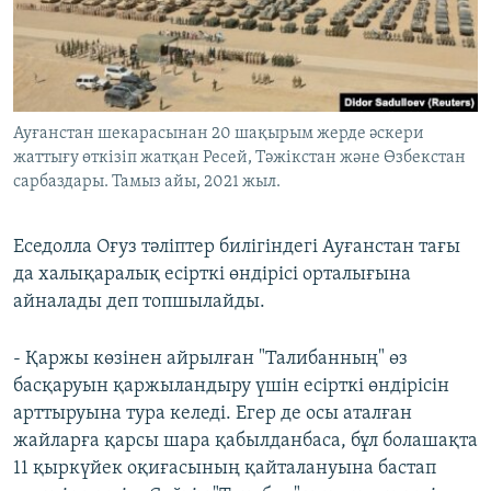
Ауғанстан шекарасынан 20 шақырым жерде әскери
жаттығу өткізіп жатқан Ресей, Тәжікстан және Өзбекстан
сарбаздары. Тамыз айы, 2021 жыл.
Еседолла Оғуз тәліптер билігіндегі Ауғанстан тағы
да халықаралық есірткі өндірісі орталығына
айналады деп топшылайды.
- Қаржы көзінен айрылған "Талибанның" өз
басқаруын қаржыландыру үшін есірткі өндірісін
арттыруына тура келеді. Егер де осы аталған
жайларға қарсы шара қабылданбаса, бұл болашақта
11 қыркүйек оқиғасының қайталануына бастап