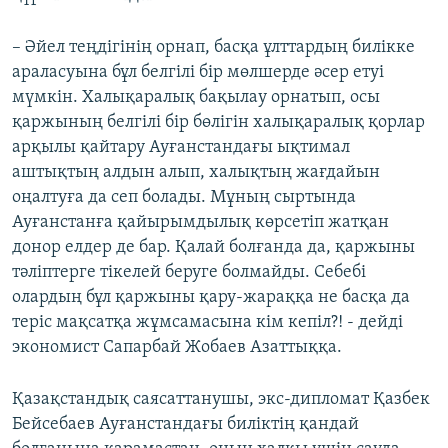
– Әйел теңдігінің орнап, басқа ұлттардың билікке
араласуына бұл белгілі бір мөлшерде әсер етуі
мүмкін. Халықаралық бақылау орнатып, осы
қаржының белгілі бір бөлігін халықаралық қорлар
арқылы қайтару Ауғанстандағы ықтимал
аштықтың алдын алып, халықтың жағдайын
оңалтуға да сеп болады. Мұның сыртында
Ауғанстанға қайырымдылық көрсетіп жатқан
донор елдер де бар. Қалай болғанда да, қаржыны
тәліптерге тікелей беруге болмайды. Себебі
олардың бұл қаржыны қару-жараққа не басқа да
теріс мақсатқа жұмсамасына кім кепіл?! - дейді
экономист Сапарбай Жобаев Азаттыққа.
Қазақстандық саясаттанушы, экс-дипломат Қазбек
Бейсебаев Ауғанстандағы биліктің қандай