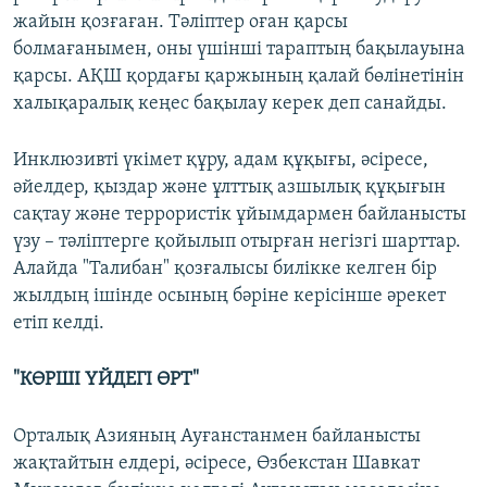
жайын қозғаған. Тәліптер оған қарсы
болмағанымен, оны үшінші тараптың бақылауына
қарсы. АҚШ қордағы қаржының қалай бөлінетінін
халықаралық кеңес бақылау керек деп санайды.
Инклюзивті үкімет құру, адам құқығы, әсіресе,
әйелдер, қыздар және ұлттық азшылық құқығын
сақтау және террористік ұйымдармен байланысты
үзу – тәліптерге қойылып отырған негізгі шарттар.
Алайда "Талибан" қозғалысы билікке келген бір
жылдың ішінде осының бәріне керісінше әрекет
етіп келді.
"К
Ө
РШІ
Ү
ЙДЕГІ
Ө
РТ"
Орталық Азияның Ауғанстанмен байланысты
жақтайтын елдері, әсіресе, Өзбекстан Шавкат