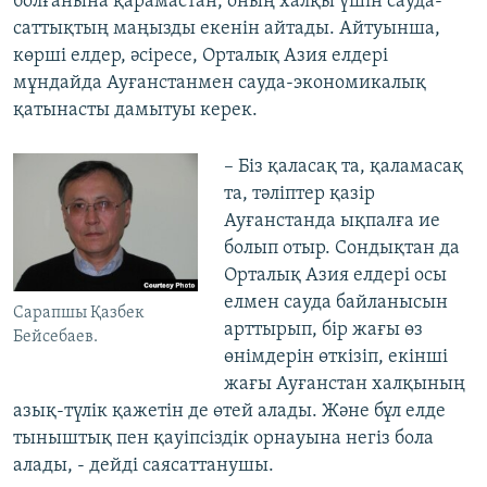
болғанына қарамастан, оның халқы үшін сауда-
саттықтың маңызды екенін айтады. Айтуынша,
көрші елдер, әсіресе, Орталық Азия елдері
мұндайда Ауғанстанмен сауда-экономикалық
қатынасты дамытуы керек.
– Біз қаласақ та, қаламасақ
та, тәліптер қазір
Ауғанстанда ықпалға ие
болып отыр. Сондықтан да
Орталық Азия елдері осы
елмен сауда байланысын
Сарапшы Қазбек
арттырып, бір жағы өз
Бейсебаев.
өнімдерін өткізіп, екінші
жағы Ауғанстан халқының
азық-түлік қажетін де өтей алады. Және бұл елде
тыныштық пен қауіпсіздік орнауына негіз бола
алады, - дейді саясаттанушы.