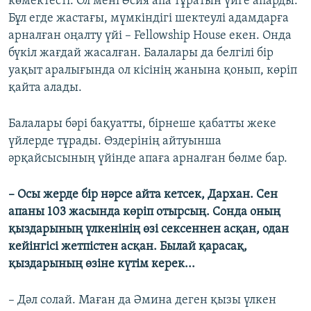
көмектесті. Ол мені Әсия апа тұратын үйге апарды.
Бұл егде жастағы, мүмкіндігі шектеулі адамдарға
арналған оңалту үйі – Fellowship House екен. Онда
бүкіл жағдай жасалған. Балалары да белгілі бір
уақыт аралығында ол кісінің жанына қонып, көріп
қайта алады.
Балалары бәрі бақуатты, бірнеше қабатты жеке
үйлерде тұрады. Өздерінің айтуынша
әрқайсысының үйінде апаға арналған бөлме бар.
–
Осы жерде бір нәрсе айта кетсек, Дархан. Сен
апаны 103 жасында көріп отырсың. Сонда оның
қыздарының үлкенінің өзі сексеннен асқан, одан
кейінгісі жетпістен асқан. Былай қарасақ,
қыздарының өзіне күтім керек...
– Дәл солай. Маған да Әмина деген қызы үлкен