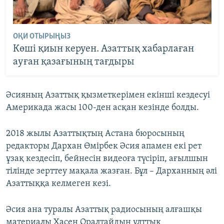
ОҚИ ОТЫРЫҢЫЗ
Көші қиын керуен. Азаттық хабарлаған
ауған қазағының тағдыры
Әсияның Азаттық қызметкерімен екінші кездесуі
Америкада жасы 100-ден асқан кезінде болды.
2018 жылы Азаттықтың Астана бюросының
редакторы Дархан Өмірбек Әсия апамен екі рет
ұзақ кездесіп, бейнесін видеоға түсіріп, ағылшын
тілінде зерттеу мақала жазған. Бұл – Дарханның әлі
Азаттыққа келмеген кезі.
Әсия ана туралы Азаттық радиосының алғашқы
материалы Хасен Оралтайдың ұлттық