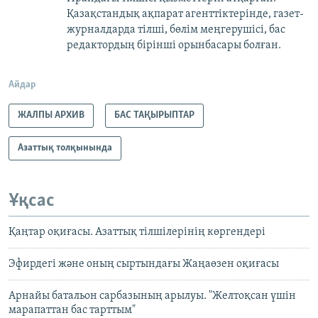
Қазақстандық ақпарат агенттіктерінде, газет-
журналдарда тілші, бөлім меңгерушісі, бас
редактордың бірінші орынбасары болған.
Айдар
ЖАЛПЫ АРХИВ
БАС ТАҚЫРЫПТАР
Азаттық толқынында
Ұқсас
Қаңтар оқиғасы. Азаттық тілшілерінің көргендері
Эфирдегі және оның сыртындағы Жаңаөзен оқиғасы
Арнайы батальон сарбазының арылуы. "Желтоқсан үшін
марапаттан бас тарттым"