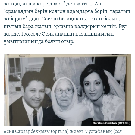
жетеді, ақша керегі жоқ" деп жатты. Апа
"орамалдың бәрін келген адамдарға беріп, таратып
жібердім" деді. Сөйтіп біз ақшаны алған болып,
шығып бара жатып, қызына қалдырып кеттік. Бұл
жердегі мәселе Әсия апаның қазақшылығын
ұмытпағанында болып отыр.
Әсия Сардарбекқызы (ортада) жиені Мұстафаның (сол