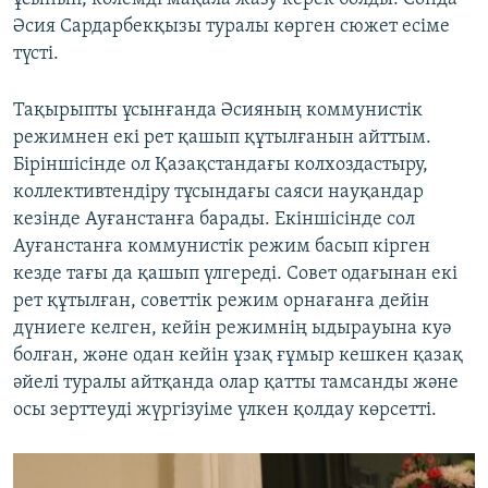
Әсия Сардарбекқызы туралы көрген сюжет есіме
түсті.
Тақырыпты ұсынғанда Әсияның коммунистік
режимнен екі рет қашып құтылғанын айттым.
Біріншісінде ол Қазақстандағы колхоздастыру,
коллективтендіру тұсындағы саяси науқандар
кезінде Ауғанстанға барады. Екіншісінде сол
Ауғанстанға коммунистік режим басып кірген
кезде тағы да қашып үлгереді. Совет одағынан екі
рет құтылған, советтік режим орнағанға дейін
дүниеге келген, кейін режимнің ыдырауына куә
болған, және одан кейін ұзақ ғұмыр кешкен қазақ
әйелі туралы айтқанда олар қатты тамсанды және
осы зерттеуді жүргізуіме үлкен қолдау көрсетті.