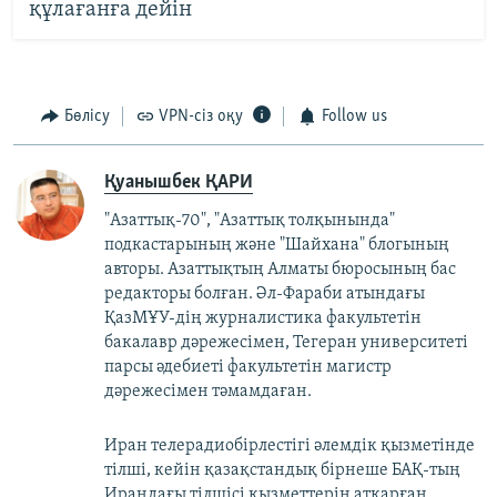
құлағанға дейін
Бөлісу
VPN-сіз оқу
Follow us
Қуанышбек ҚАРИ
"Азаттық-70", "Азаттық толқынында"
подкастарының және "Шайхана" блогының
авторы. Азаттықтың Алматы бюросының бас
редакторы болған. Әл-Фараби атындағы
ҚазМҰУ-дің журналистика факультетін
бакалавр дәрежесімен, Тегеран университеті
парсы әдебиеті факультетін магистр
дәрежесімен тәмамдаған.
Иран телерадиобірлестігі әлемдік қызметінде
тілші, кейін қазақстандық бірнеше БАҚ-тың
Ирандағы тілшісі қызметтерін атқарған.