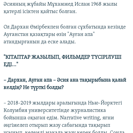
Әсияның жұбайы Мұхаммед Ислам 1968 жылы
қатерлі ісіктен қайтыс болған.
Ол Дархан Өмірбекпен болған сұхбатында кезінде
Ауғанстан қазақтары өзін "Ауған апа"
атандырғанын да еске алады.
"КІТАПТАР ЖАЗЫЛЫП, ФИЛЬМДЕР ТҮСІРІЛУШІ
ЕДІ..."
– Дархан, Ауған апа – Әсия ана тақырыбына қалай
келдің? Не түрткі болды?
– 2018-2019 жылдары аралығында Нью-Йорктегі
Колумбия университетінде журналистика
бойынша оқыған едім. Narrative writing, яғни
әңгімелеп отырып жазу сабағында тақырып
ұсынып, көлемді мақала жазу керек болды. Сонда