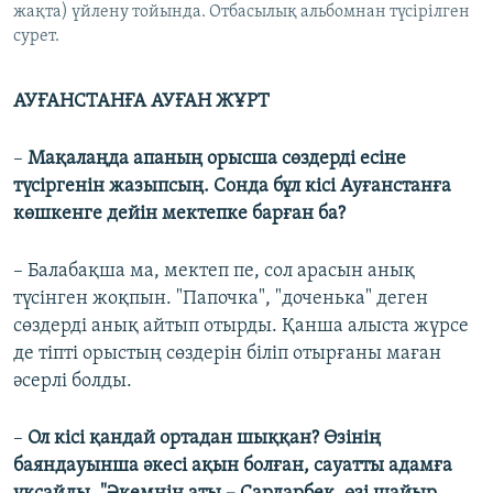
жақта) үйлену тойында. Отбасылық альбомнан түсірілген
сурет.
АУҒАНСТАНҒА АУҒАН ЖҰРТ
–
Мақалаңда апаның орысша сөздерді есіне
түсіргенін жазыпсың. Сонда бұл кісі Ауғанстанға
көшкенге дейін мектепке барған ба?
– Балабақша ма, мектеп пе, сол арасын анық
түсінген жоқпын. "Папочка", "доченька" деген
сөздерді анық айтып отырды. Қанша алыста жүрсе
де тіпті орыстың сөздерін біліп отырғаны маған
әсерлі болды.
–
Ол кісі қандай ортадан шыққан? Өзінің
баяндауынша әкесі ақын болған, сауатты адамға