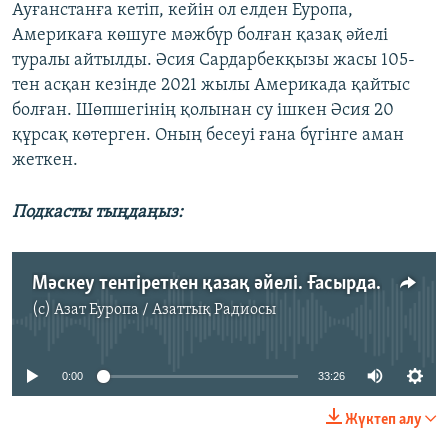
Ауғанстанға кетіп, кейін ол елден Еуропа,
Америкаға көшуге мәжбүр болған қазақ әйелі
туралы айтылды. Әсия Сардарбекқызы жасы 105-
тен асқан кезінде 2021 жылы Америкада қайтыс
болған. Шөпшегінің қолынан су ішкен Әсия 20
құрсақ көтерген. Оның бесеуі ғана бүгінге аман
жеткен.
Подкасты тыңдаңыз:
Мәскеу тентіреткен қазақ әйелі. Ғасырдан асқан жылнама ғұмыр
(c)
Азат Еуропа / Азаттық Радиосы
No media source currently available
0:00
33:26
Жүктеп алу