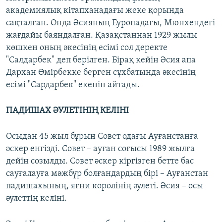
академиялық кітапханадағы жеке қорында
сақталған. Онда Әсияның Еуропадағы, Мюнхендегі
жағдайы баяндалған. Қазақстаннан 1929 жылы
көшкен оның әкесінің есімі сол деректе
"Салдарбек" деп берілген. Бірақ кейін Әсия апа
Дархан Өмірбекке берген сұхбатында әкесінің
есімі "Сардарбек" екенін айтады.
ПАДИШАХ ӘУЛЕТІНІҢ КЕЛІНІ
Осыдан 45 жыл бұрын Совет одағы Ауғанстанға
әскер енгізді. Совет – ауған соғысы 1989 жылға
дейін созылды. Совет әскер кіргізген бетте бас
сауғалауға мәжбүр болғандардың бірі – Ауғанстан
падишахының, яғни королінің әулеті. Әсия – осы
әулеттің келіні.