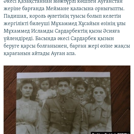
Әкесі Қазақстаннан мәжбүрлі көшпен Ауғанстан
жеріне барғанда Меймане қаласына орнығыпты.
Падишах, король әулетінің туысы болып келетін
жергілікті билеуші Мұхаммед Хұсайын өзінің ұлы
Мұхаммед Исламды Сардарбектің қызы Әсияға
үйлендіреді. Басында әкесі Сардарбек қызын
беруге қарсы болғанымен, барған жері өзіне жақсы
қарағанын айтады Ауған апа.