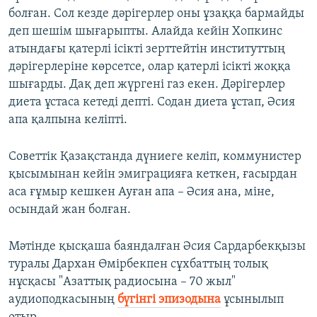
болған. Сол кезде дәрігерлер оны ұзаққа бармайды
деп шешім шығарыпты. Алайда кейін Хопкинс
атындағы қатерлі ісікті зерттейтін институттың
дәрігерлеріне көрсетсе, олар қатерлі ісікті жоққа
шығарды. Дақ деп жүргені газ екен. Дәрігерлер
диета ұстаса кетеді депті. Содан диета ұстап, Әсия
апа қалпына келіпті.
Советтік Қазақстанда дүниеге келіп, коммунистер
қысымынан кейін эмиграцияға кеткен, ғасырдан
аса ғұмыр кешкен Ауған апа – Әсия ана, міне,
осындай жан болған.
Мәтінде қысқаша баяндалған Әсия Сардарбекқызы
туралы Дархан Өмірбекпен сұхбаттың толық
нұсқасы "Азаттық радиосына – 70 жыл"
аудиоподкасының
бүгінгі эпизодына
ұсынылып