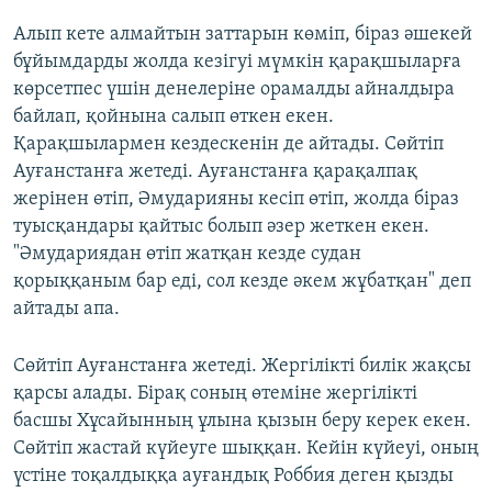
Алып кете алмайтын заттарын көміп, біраз әшекей
бұйымдарды жолда кезігуі мүмкін қарақшыларға
көрсетпес үшін денелеріне орамалды айналдыра
байлап, қойнына салып өткен екен.
Қарақшылармен кездескенін де айтады. Сөйтіп
Ауғанстанға жетеді. Ауғанстанға қарақалпақ
жерінен өтіп, Әмударияны кесіп өтіп, жолда біраз
туысқандары қайтыс болып әзер жеткен екен.
"Әмудариядан өтіп жатқан кезде судан
қорыққаным бар еді, сол кезде әкем жұбатқан" деп
айтады апа.
Сөйтіп Ауғанстанға жетеді. Жергілікті билік жақсы
қарсы алады. Бірақ соның өтеміне жергілікті
басшы Хұсайынның ұлына қызын беру керек екен.
Сөйтіп жастай күйеуге шыққан. Кейін күйеуі, оның
үстіне тоқалдыққа ауғандық Роббия деген қызды