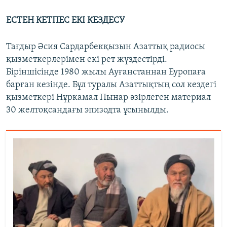
ЕСТЕН КЕТПЕС ЕКІ КЕЗДЕСУ
Тағдыр Әсия Сардарбекқызын Азаттық радиосы
қызметкерлерімен екі рет жүздестірді.
Біріншісінде 1980 жылы Ауғанстаннан Еуропаға
барған кезінде. Бұл туралы Азаттықтың сол кездегі
қызметкері Нұркамал Пынар әзірлеген материал
30 желтоқсандағы эпизодта ұсынылды.