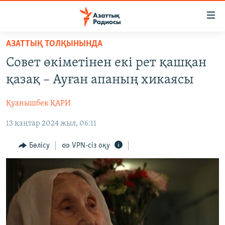
Accessibility
links
Skip
АЗАТТЫҚ ТОЛҚЫНЫНДА
to
ЖАҢАЛЫҚТАР
Совет өкіметінен екі рет қашқан
main
САЯСАТ
content
қазақ – Ауған апаның хикаясы
AZATTYQTV
Skip
to
Қуанышбек ҚАРИ
ҚАҢТАР ОҚИҒАСЫ
main
13 қаңтар 2024 жыл, 06:11
АДАМ ҚҰҚЫҚТАРЫ
Navigation
Skip
ӘЛЕУМЕТ
Бөлісу
VPN-сіз оқу
to
ӘЛЕМ
Search
АРНАЙЫ ЖОБАЛАР
Русский