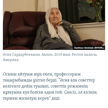
Әсия Сардарбекқызы. Ақпан, 2019 жыл. Рестон қаласы,
Америка.
Осыны айтуым мұң екен, профессорым
тақырыбымды ұштап берді. "Әсия апа советтер
келгенге дейін туылып, советтік режимнің
құлауына куә болған адам ғой. Сөзсіз, ол кісінің
тарихы жазылуы керек" деді.