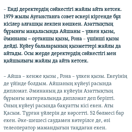
–
Енді деректердің сәйкестігі жайлы айта кетсек.
1979 жылы Ауғанстанға совет әскері кіргенде бұл
кісілер алғашқы лекпен көшкен. Азаттықтың
бұрынғы мақаласында Айшаны – үлкен қызы,
Әминаны – ортаншы қызы, Рона
–
үшінші қызы
дейді. Күйеу балаларының қызметтері жайлы да
айтады. Осы жерде деректердің сәйкестігі мен
қайшылығы жайлы да айта кетсек.
– Айша – кенже қызы , Рона – үлкен қызы. Екеуінің
де үйінде болдым. Айшаның күйеуі расында
дипломат. Әминаның да күйеуін Азаттықтың
бұрынғы материалында дипломат деп беріпті.
Оның күйеуі расында бақуатты кісі екен. Аты
Қасым. Тұрған үйлерін де көрсетті. 52 бөлмесі бар
екен. Әке-шешесі саудамен көтерілсе де, өзі
телеоператор мамандығын таңдаған екен.