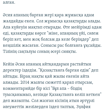
алған.
Әсия апаның барған жері қара жұмысқа адам
жалдайды екен. Сол жұмысқа қазақтарды алады.
Апа күйеуін мақтап отырады. Өте мейірімді адам
еді, қазақтарды көрсе "міне, апаңның үйі, сәлем
беріп кет, мен жоқ болсам да келе беріңдер" деп
кеңшілік жасаған. Сонысы рас болғанға ұқсайды.
Тілінің сақталуы соның әсері сияқты.
Кейін Әсия апаның айтқандарын растайтын
деректер іздедім. "Қазақстанға барған едім" деп
айтады. Бірақ нақты қай жылы екенін айта
алмады. 2014 жылғы сюжетті қарап отырсам,
комментарийде бір кісі "Бұл апа – біздің
туысқанымыз, кезінде Қазақстанға келіп кеткен"
деп жазыпты. Сол жазған кісінің атын әртүрлі
әлеуметтік желілерден іздеп таптық. Зүлфия