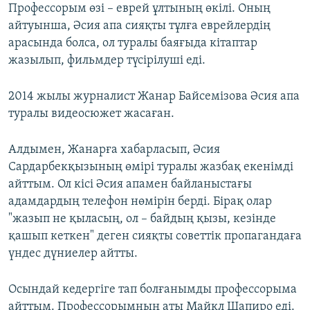
Профессорым өзі – еврей ұлтының өкілі. Оның
айтуынша, Әсия апа сияқты тұлға еврейлердің
арасында болса, ол туралы баяғыда кітаптар
жазылып, фильмдер түсірілуші еді.
2014 жылы журналист Жанар Байсемізова Әсия апа
туралы видеосюжет жасаған.
Алдымен, Жанарға хабарласып, Әсия
Сардарбекқызының өмірі туралы жазбақ екенімді
айттым. Ол кісі Әсия апамен байланыстағы
адамдардың телефон нөмірін берді. Бірақ олар
"жазып не қыласың, ол – байдың қызы, кезінде
қашып кеткен" деген сияқты советтік пропагандаға
үндес дүниелер айтты.
Осындай кедергіге тап болғанымды профессорыма
айттым. Профессорымның аты Майкл Шапиро еді.