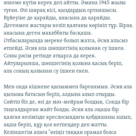
әпкеме күтім керек деп айтты. Әмина 1945 жылы
туған. Өзі ширақ кісі, қыздардың ортаншысы.
Күйеуіне де қарайды, анасына да қарайды.
Дегенмен жастары келіп қалғаны көрініп тұр. Бірақ
анасына деген махаббаты басқаша.
Отбасыларында мереке болып жатса, Әсия апасыз
өтпейді. Әсия апа шөпшегінің қолынан су ішкен.
Соны рәсім ретінде атқарса да керек.
Айтуларынша, шөпшегінің қолына қасық беріп,
апа соның қолынан су ішкен екен.
Мен онда кішкене қызыммен барғанмын. Әсия апа
қызыма батасын беріп, алдына алып отырды.
Сөйтіп біз де, өзі де мәз-мейрам болдық. Сонда бір
таңғалдырған жайт болды. Әсия апа оңаша бір
қалған кезімізде креслосындағы қобдишаны ашып,
ақша беріп, құр қол кетпеңдер деп жатты.
Келіншегім апаға "өзіңіз таққан орамал болса