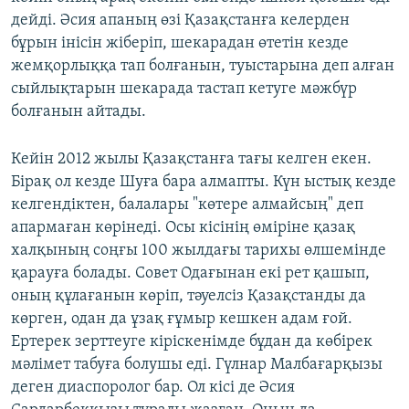
дейді. Әсия апаның өзі Қазақстанға келерден
бұрын інісін жіберіп, шекарадан өтетін кезде
жемқорлыққа тап болғанын, туыстарына деп алған
сыйлықтарын шекарада тастап кетуге мәжбүр
болғанын айтады.
Кейін 2012 жылы Қазақстанға тағы келген екен.
Бірақ ол кезде Шуға бара алмапты. Күн ыстық кезде
келгендіктен, балалары "көтере алмайсың" деп
апармаған көрінеді. Осы кісінің өміріне қазақ
халқының соңғы 100 жылдағы тарихы өлшемінде
қарауға болады. Совет Одағынан екі рет қашып,
оның құлағанын көріп, тәуелсіз Қазақстанды да
көрген, одан да ұзақ ғұмыр кешкен адам ғой.
Ертерек зерттеуге кіріскенімде бұдан да көбірек
мәлімет табуға болушы еді. Гүлнар Малбағарқызы
деген диаспоролог бар. Ол кісі де Әсия