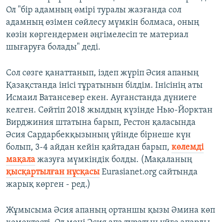
Ол "бір адамның өмірі туралы жазғанда сол
адамның өзімен сөйлесу мүмкін болмаса, оның
көзін көргендермен әңгімелесіп те материал
шығаруға болады" деді.
Сол сөзге қанаттанып, іздеп жүріп Әсия апаның
Қазақстанда інісі тұратынын білдім. Інісінің аты
Исмаил Ватансевер екен. Ауғанстанда дүниеге
келген. Сөйтіп 2018 жылдың күзінде Нью-Йорктан
Вирджиния штатына барып, Рестон қаласында
Әсия Сардарбекқызының үйінде бірнеше күн
болып, 3-4 айдан кейін қайтадан барып,
көлемді
мақала
жазуға мүмкіндік болды. (Мақаланың
қысқартылған нұсқасы
Eurasianet.org сайтында
жарық көрген - ред.)
Жұмысыма Әсия апаның ортаншы қызы Әмина көп