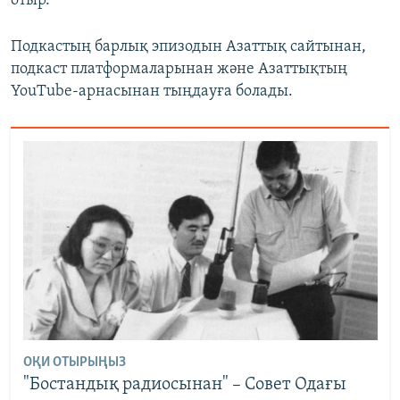
отыр.
Подкастың барлық эпизодын Азаттық сайтынан,
подкаст платформаларынан және Азаттықтың
YouTube-арнасынан тыңдауға болады.
ОҚИ ОТЫРЫҢЫЗ
"Бостандық радиосынан" – Совет Одағы