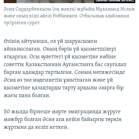
Әсия Сардарбекқызы (оң жақта) жұбайы Мұхаммед Ислам
және оның кіші әйелі Роббиямен. Отбасылық альбомнан
түсірілген сурет
Өзінің айтуынша, ол үй шаруасымен
айналыспаған. Оның бәрін үй қызметшілері
атқарған. Осы әулеттегі үй қызметіне көбіне
советтік Қазақстаннан Ауғанстанға бас сауғалап
барған адамдар тартылған. Соның нәтижесінде
Әсия өз төл мәдениетін ұмытпаған және үй
қызметіне қазақтарды тарту арқылы оларға бір
жағы пана болған.
50 жылда бірнеше мәрте эмиграцияда жүруге
мәжбүр болған Әсия апа кейін байырғы төркін
жұртына да келіп кеткен.