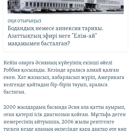
ОҚИ ОТЫРЫҢЫЗ
Бодандық немесе аннексия тарихы.
Азаттықтың эфирі неге "Елім-ай"
мақамымен басталған?
Кейін оларға Әсияның күйеуінің екінші әйелі
Роббия қосылады. Кезінде араласа алмай қалған
екен. Хат жазысып, хабарласып жүріп, Америкаға
келгенде қайтадан бір-бірін тауып, араласа
бастаған.
2000 жылдардың басында Әсия апа қатты ауырып,
оған қатерлі ісік диагнозын қойған. Мұстафа деген
немересінің айтуынша, 2006 жылы рентгенге
түскен кезде апаның өкпесінде қара дақтар өте көп