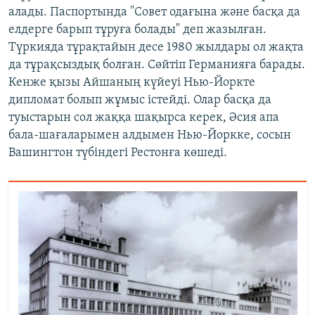
алады. Паспортында "Совет одағына және басқа да
елдерге барып тұруға болады" деп жазылған.
Түркияда тұрақтайын десе 1980 жылдары ол жақта
да тұрақсыздық болған. Сөйтіп Германияға барады.
Кенже қызы Айшаның күйеуі Нью-Йоркте
дипломат болып жұмыс істейді. Олар басқа да
туыстарын сол жаққа шақырса керек, Әсия апа
бала-шағаларымен алдымен Нью-Йоркке, сосын
Вашингтон түбіндегі Рестонға көшеді.