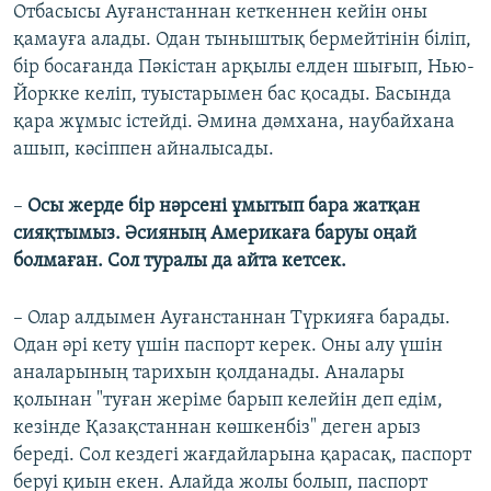
Отбасысы Ауғанстаннан кеткеннен кейін оны
қамауға алады. Одан тыныштық бермейтінін біліп,
бір босағанда Пәкістан арқылы елден шығып, Нью-
Йоркке келіп, туыстарымен бас қосады. Басында
қара жұмыс істейді. Әмина дәмхана, наубайхана
ашып, кәсіппен айналысады.
–
Осы жерде бір нәрсені ұмытып бара жатқан
сияқтымыз. Әсияның Америкаға баруы оңай
болмаған. Сол туралы да айта кетсек.
– Олар алдымен Ауғанстаннан Түркияға барады.
Одан әрі кету үшін паспорт керек. Оны алу үшін
аналарының тарихын қолданады. Аналары
қолынан "туған жеріме барып келейін деп едім,
кезінде Қазақстаннан көшкенбіз" деген арыз
береді. Сол кездегі жағдайларына қарасақ, паспорт
беруі қиын екен. Алайда жолы болып, паспорт