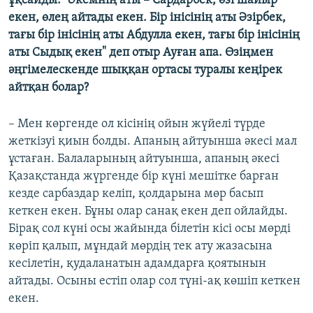
ұқсайды. "Әкемнің аты – Сардарбек, өзі шайыр
екен, өлең айтады екен. Бір інісінің аты Әзірбек,
тағы бір інісінің аты Абдулла екен, тағы бір інісінің
аты Сыдық екен" деп отыр Ауған апа. Өзіңмен
әңгімелескенде шыққан ортасы туралы кеңірек
айтқан болар?
– Мен көргенде ол кісінің ойын жүйелі түрде
жеткізуі қиын болды. Апаның айтуынша әкесі мал
ұстаған. Балаларының айтуынша, апаның әкесі
Қазақстанда жүргенде бір күні мешітке барған
кезде сарбаздар келіп, қолдарына мөр басып
кеткен екен. Бұны олар санақ екен деп ойлайды.
Бірақ сол күні осы жайында білетін кісі осы мөрді
көріп қалып, мұндай мөрдің тек ату жазасына
кесілетін, қудаланатын адамдарға қоятынын
айтады. Осыны естіп олар сол түні-ақ көшіп кеткен
екен.