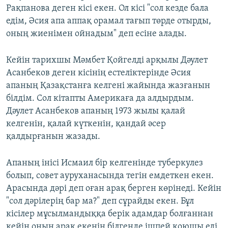
Рақпанова деген кісі екен. Ол кісі "сол кезде бала
едім, Әсия апа аппақ орамал тағып төрде отырды,
оның жиенімен ойнадым" деп есіне алады.
Кейін тарихшы Мәмбет Қойгелді арқылы Дәулет
Асанбеков деген кісінің естеліктерінде Әсия
апаның Қазақстанға келгені жайында жазғанын
білдім. Сол кітапты Америкаға да алдырдым.
Дәулет Асанбеков апаның 1973 жылы қалай
келгенін, қалай күткенін, қандай әсер
қалдырғанын жазады.
Апаның інісі Исмаил бір келгенінде туберкулез
болып, совет ауруханасында тегін емдеткен екен.
Арасында дәрі деп оған арақ берген көрінеді. Кейін
"сол дәрілерің бар ма?" деп сұрайды екен. Бұл
кісілер мұсылмандыққа берік адамдар болғаннан
кейін оның арақ екенін білгенде ішпей қоюшы еді