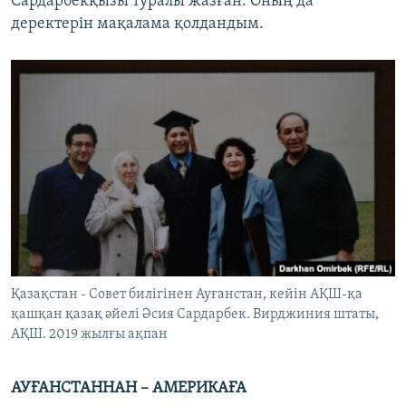
Сардарбекқызы туралы жазған. Оның да
деректерін мақалама қолдандым.
Қазақстан - Совет билігінен Ауғанстан, кейін АҚШ-қа
қашқан қазақ әйелі Әсия Сардарбек. Вирджиния штаты,
АҚШ. 2019 жылғы ақпан
АУҒАНСТАННАН – АМЕРИКАҒА