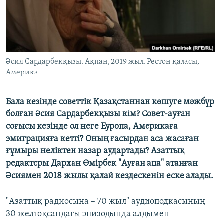
ЖАЗЫЛЫҢЫЗ
Басқа тілдерде
Әсия Сардарбекқызы. Ақпан, 2019 жыл. Рестон қаласы,
Америка.
Бала кезінде советтік Қазақстаннан көшуге мәжбүр
болған Әсия Сардарбекқызы кім? Совет-ауған
соғысы кезінде ол неге Еуропа, Америкаға
эмиграцияға кетті? Оның ғасырдан аса жасаған
ғұмыры неліктен назар аудартады? Азаттық
редакторы Дархан Өмірбек "Ауған апа" атанған
Әсиямен 2018 жылы қалай кездескенін еске алады.
"Азаттық радиосына – 70 жыл" аудиоподкасының
30 желтоқсандағы эпизодында алдымен