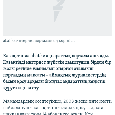
ЖАЗЫЛЫҢЫЗ
Басқа тілдерде
abai.kz интернет порталының көрінісі.
Қазақстанда abai.kz ақпараттық порталы ашылды.
Қазақтілді интернет жүйесін дамытудың бірден бір
жолы ретінде ұсынылып отырған аталмыш
порталдың мақсаты – аймақтық журналистердің
басын қосу арқылы біртұтас ақпараттық кеңістік
құруға ықпал ету.
Мамандардың есептеуінше, 2008 жылы интернетті
пайдаланушы қазақстандықтардың жүз адамға
шаққандағы саны 14 абонентке өскен. Кей