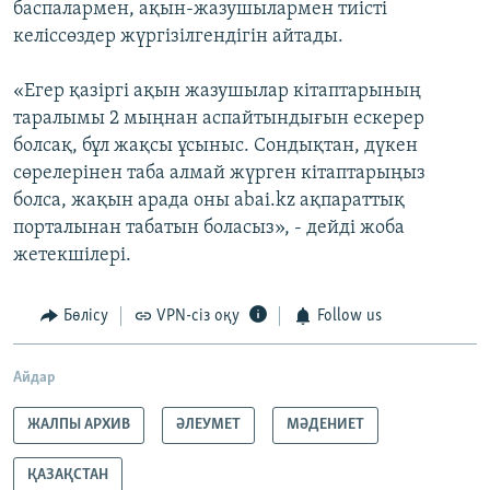
баспалармен, ақын-жазушылармен тиісті
келіссөздер жүргізілгендігін айтады.
«Егер қазіргі ақын жазушылар кітаптарының
таралымы 2 мыңнан аспайтындығын ескерер
болсақ, бұл жақсы ұсыныс. Сондықтан, дүкен
сөрелерінен таба алмай жүрген кітаптарыңыз
болса, жақын арада оны abai.kz ақпараттық
порталынан табатын боласыз», - дейді жоба
жетекшілері.
Бөлісу
VPN-сіз оқу
Follow us
Айдар
ЖАЛПЫ АРХИВ
ӘЛЕУМЕТ
МӘДЕНИЕТ
ҚАЗАҚСТАН