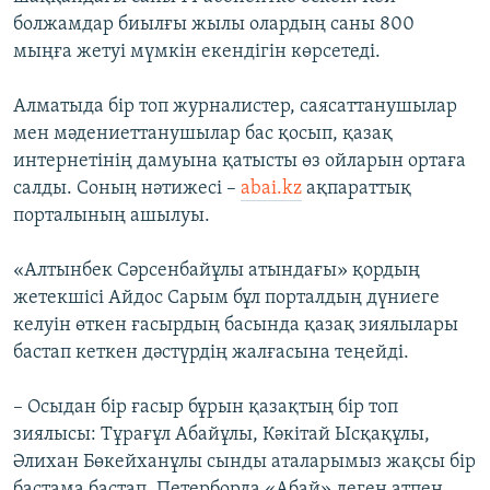
болжамдар биылғы жылы олардың саны 800
мыңға жетуі мүмкін екендігін көрсетеді.
Алматыда бір топ журналистер, саясаттанушылар
мен мәдениеттанушылар бас қосып, қазақ
интернетінің дамуына қатысты өз ойларын ортаға
салды. Соның нәтижесі –
abai.kz
ақпараттық
порталының ашылуы.
«Алтынбек Сәрсенбайұлы атындағы» қордың
жетекшісі Айдос Сарым бұл порталдың дүниеге
келуін өткен ғасырдың басында қазақ зиялылары
бастап кеткен дәстүрдің жалғасына теңейді.
– Осыдан бір ғасыр бұрын қазақтың бір топ
зиялысы: Тұрағұл Абайұлы, Кәкітай Ысқақұлы,
Әлихан Бөкейханұлы сынды аталарымыз жақсы бір
бастама бастап, Петерборда «Абай» деген атпен