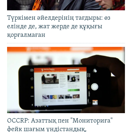
Түркімен әйелдерінің тағдыры: өз
елінде де, жат жерде де құқығы
қорғалмаған
OCCRP: Азаттық пен "Мониториға"
фейк шағым үндістандық,