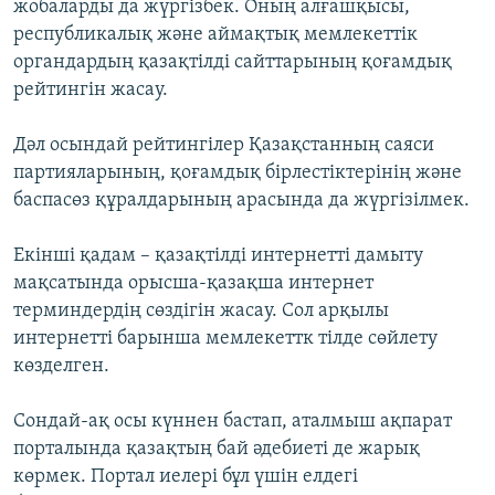
жобаларды да жүргізбек. Оның алғашқысы,
республикалық және аймақтық мемлекеттік
органдардың қазақтілді сайттарының қоғамдық
рейтингін жасау.
Дәл осындай рейтингілер Қазақстанның саяси
партияларының, қоғамдық бірлестіктерінің және
баспасөз құралдарының арасында да жүргізілмек.
Екінші қадам – қазақтілді интернетті дамыту
мақсатында орысша-қазақша интернет
терминдердің сөздігін жасау. Сол арқылы
интернетті барынша мемлекеттк тілде сөйлету
көзделген.
Сондай-ақ осы күннен бастап, аталмыш ақпарат
порталында қазақтың бай әдебиеті де жарық
көрмек. Портал иелері бұл үшін елдегі