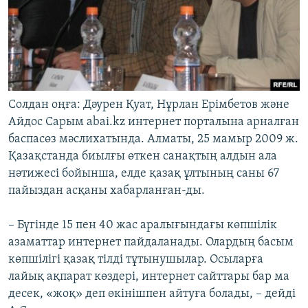
Солдан оңға: Дәурен Қуат, Нұрлан Ерімбетов және
Айдос Сарым abai.kz интернет порталына арналған
баспасөз мәслихатында. Алматы, 25 мамыр 2009 ж.
Қазақстанда биылғы өткен санақтың алдын ала
нәтижесі бойынша, елде қазақ ұлтының саны 67
пайыздан асқаны хабарланған-ды.
– Бүгінде 15 пен 40 жас аралығындағы көпшілік
азаматтар интернет пайдаланады. Олардың басым
көпшілігі қазақ тілді тұтынушылар. Осыларға
лайық ақпарат көздері, интернет сайттары бар ма
десек, «жоқ» деп өкінішпен айтуға болады, – дейді