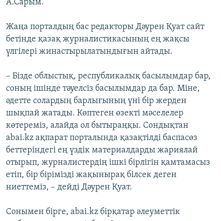
А.Сарым.
Жаңа порталдың бас редакторы Дәурен Қуат сайт
бетінде қазақ журналистикасының ең жақсы
үлгілері жинастырылатындығын айтады.
– Бізде облыстық, республикалық басылымдар бар,
соның ішінде тәуелсіз басылымдар да бар. Міне,
әдетте солардың барлығының үні бір жерден
шықпай жатады. Көптеген өзекті мәселелер
көтереміз, алайда ол бытыраңқы. Сондықтан
abai.kz ақпарат порталында қазақтілді баспасөз
беттеріндегі ең үздік материалдарды жариялай
отырып, журналистердің ішкі бірлігін қамтамасыз
етіп, бір бірімізді жақынырақ білсек деген
ниеттеміз, – дейді Дәурен Қуат.
Сонымен бірге, abai.kz бірқатар әлеуметтік