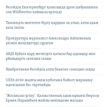
Ресейдің Екатеринбург қаласында дрон шабуылынан
соң Wildberries қоймасы өртенді
Таиландта мектепте біреу қарудан оқ атып, алты адам
қаза тапты
Прокуратура журналист Александра Алёхованың
үкімін жеңілдетуді сұраған
АҚШ Кубаға қару жеткізуге қатысы бар адамдар мен
ұйымдарға санкция салды
Ұлыбритания Ресейдің алты банкіне санкция салды
UEFA 2030 жылғы әлем кубогына бойкот жариялау
идеясынан бас тартпайды
"Жосықсыз ұстау". Қазақстанның адам құқығы бюросы
Ермек Нарымбаев жайлы мәлімдеме жасады