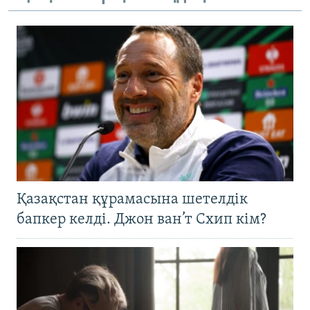
Қазақстан құрамасына шетелдік
бапкер келді. Джон ван’т Схип кім?