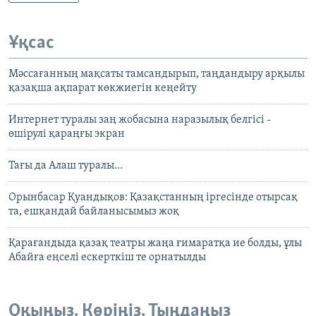
Ұқсас
Мәссағанның мақсаты тамсандырып, таңдандыру арқылы
қазақша ақпарат көкжиегін кеңейту
Интернет туралы заң жобасына наразылық белгісі -
өшірулі қараңғы экран
Тағы да Алаш туралы…
Орынбасар Қуандықов: Қазақстанның іргесінде отырсақ
та, ешқандай байланысымыз жоқ
Қарағандыда қазақ театры жаңа ғимаратқа ие болды, ұлы
Абайға еңселі ескерткіш те орнатылды
Оқыңыз. Көріңіз. Тыңдаңыз