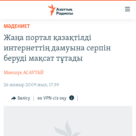
Accessibility
links
Skip
МӘДЕНИЕТ
to
ЖАҢАЛЫҚТАР
Жаңа портал қазақтілді
main
САЯСАТ
content
интернеттің дамуына серпін
AZATTYQTV
Skip
беруді мақсат тұтады
to
ҚАҢТАР ОҚИҒАСЫ
main
Мәншүк АСАУТАЙ
АДАМ ҚҰҚЫҚТАРЫ
Navigation
Skip
26 мамыр 2009 жыл, 17:39
ӘЛЕУМЕТ
to
ӘЛЕМ
Бөлісу
VPN-сіз оқу
Search
АРНАЙЫ ЖОБАЛАР
Русский