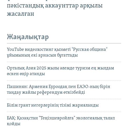
пәкістандық аккаунттар арқылы
жасалған
Жаңалықтар
YouTube видеохостинг қызметі "Русская община"
ұйымының екі арнасын бұғаттады
Орталық Азия 2025 жылы әлемде туризм ең жылдам
өскен өңір атанды
Пашинян: Армения Еуроодақ пен ЕАЭО-ның бірін
таңдау жайлы референдум өткізбейді
Білім грант иегерлерінің тізімі жарияланды
БАҚ: Қазақстан "Теңізшевройлға" экологиялық талап
қойды