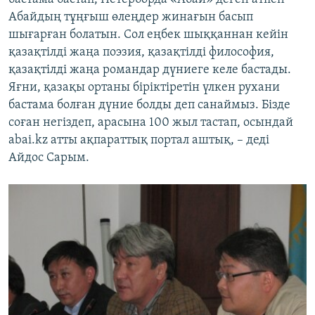
Абайдың тұңғыш өлеңдер жинағын басып
шығарған болатын. Сол еңбек шыққаннан кейін
қазақтілді жаңа поэзия, қазақтілді философия,
қазақтілді жаңа романдар дүниеге келе бастады.
Яғни, қазақы ортаны біріктіретін үлкен рухани
бастама болған дүние болды деп санаймыз. Бізде
соған негіздеп, арасына 100 жыл тастап, осындай
abai.kz атты ақпараттық портал аштық, – деді
Айдос Сарым.