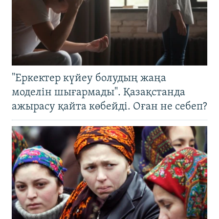
"Еркектер күйеу болудың жаңа
моделін шығармады". Қазақстанда
ажырасу қайта көбейді. Оған не себеп?