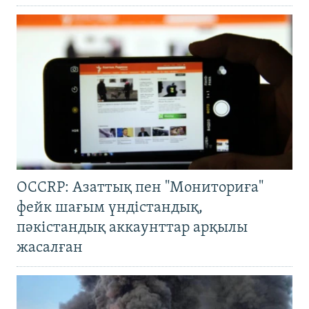
OCCRP: Азаттық пен "Мониториға"
фейк шағым үндістандық,
пәкістандық аккаунттар арқылы
жасалған