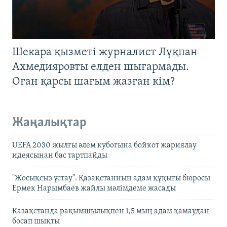
Шекара қызметі журналист Лұқпан
Ахмедияровты елден шығармады.
Оған қарсы шағым жазған кім?
Жаңалықтар
UEFA 2030 жылғы әлем кубогына бойкот жариялау
идеясынан бас тартпайды
"Жосықсыз ұстау". Қазақстанның адам құқығы бюросы
Ермек Нарымбаев жайлы мәлімдеме жасады
Қазақстанда рақымшылықпен 1,5 мың адам қамаудан
босап шықты