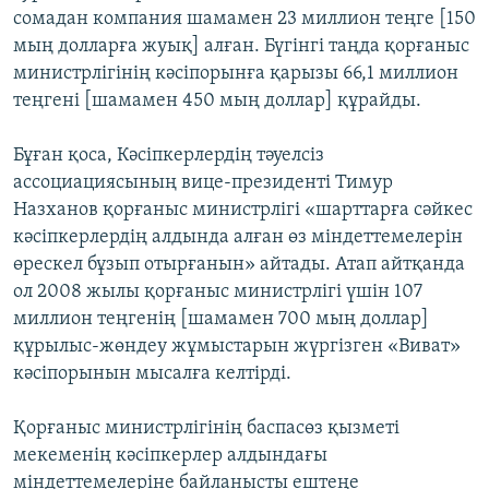
сомадан компания шамамен 23 миллион теңге [150
мың долларға жуық] алған. Бүгінгі таңда қорғаныс
министрлігінің кәсіпорынға қарызы 66,1 миллион
теңгені [шамамен 450 мың доллар] құрайды.
Бұған қоса, Кәсіпкерлердің тәуелсіз
ассоциациясының вице-президенті Тимур
Назханов қорғаныс министрлігі «шарттарға сәйкес
кәсіпкерлердің алдында алған өз міндеттемелерін
өрескел бұзып отырғанын» айтады. Атап айтқанда
ол 2008 жылы қорғаныс министрлігі үшін 107
миллион теңгенің [шамамен 700 мың доллар]
құрылыс-жөндеу жұмыстарын жүргізген «Виват»
кәсіпорынын мысалға келтірді.
Қорғаныс министрлігінің баспасөз қызметі
мекеменің кәсіпкерлер алдындағы
міндеттемелеріне байланысты ештеңе