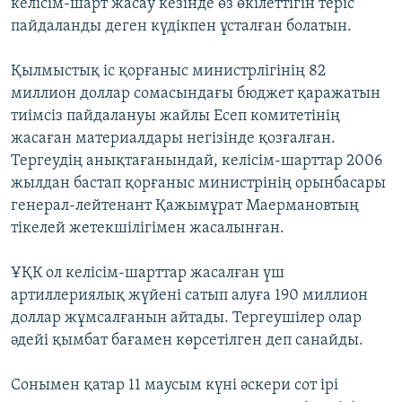
келісім-шарт жасау кезінде өз өкілеттігін теріс
пайдаланды деген күдікпен ұсталған болатын.
Қылмыстық іс қорғаныс министрлігінің 82
миллион доллар сомасындағы бюджет қаражатын
тиімсіз пайдалануы жайлы Есеп комитетінің
жасаған материалдары негізінде қозғалған.
Тергеудің анықтағанындай, келісім-шарттар 2006
жылдан бастап қорғаныс министрінің орынбасары
генерал-лейтенант Қажымұрат Маермановтың
тікелей жетекшілігімен жасалынған.
ҰҚК ол келісім-шарттар жасалған үш
артиллериялық жүйені сатып алуға 190 миллион
доллар жұмсалғанын айтады. Тергеушілер олар
әдейі қымбат бағамен көрсетілген деп санайды.
Сонымен қатар 11 маусым күні әскери сот ірі