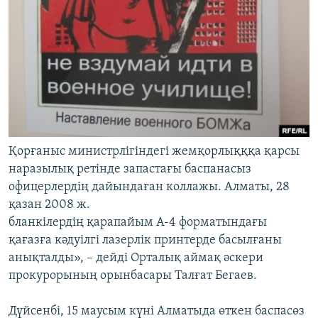
Қорғаныс министрлігіндегі жемқорлықққа қарсы
наразылық ретінде запастағы баспанасыз
офицерлердің дайындаған коллажы. Алматы, 28
қазан 2008 ж.
бланкілердің қарапайым А-4 форматындағы
қағазға кәдуілгі лазерлік принтерде басылғаны
анықталды», – дейді Орталық аймақ әскери
прокурорының орынбасары Талғат Бегаев.
Дүйсенбі, 15 маусым күні Алматыда өткен баспасөз