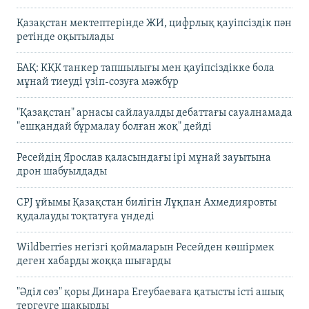
Қазақстан мектептерінде ЖИ, цифрлық қауіпсіздік пән
ретінде оқытылады
БАҚ: КҚК танкер тапшылығы мен қауіпсіздікке бола
мұнай тиеуді үзіп-созуға мәжбүр
"Қазақстан" арнасы сайлауалды дебаттағы сауалнамада
"ешқандай бұрмалау болған жоқ" дейді
Ресейдің Ярослав қаласындағы ірі мұнай зауытына
дрон шабуылдады
CPJ ұйымы Қазақстан билігін Лұқпан Ахмедияровты
қудалауды тоқтатуға үндеді
Wildberries негізгі қоймаларын Ресейден көшірмек
деген хабарды жоққа шығарды
"Әділ сөз" қоры Динара Егеубаеваға қатысты істі ашық
тергеуге шақырды