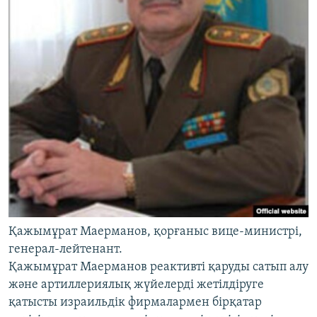
Қажымұрат Маерманов, қорғаныс вице-министрі,
генерал-лейтенант.
Қажымұрат Маерманов реактивті қаруды сатып алу
және артиллериялық жүйелерді жетілдіруге
қатысты израильдік фирмалармен бірқатар