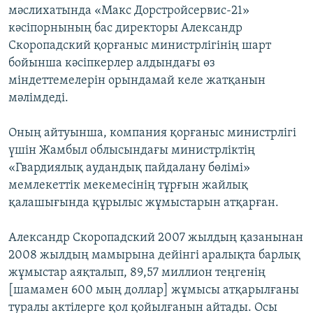
мәслихатында «Макс Дорстройсервис-21»
кәсіпорнының бас директоры Александр
Скоропадский қорғаныс министрлігінің шарт
бойынша кәсіпкерлер алдындағы өз
міндеттемелерін орындамай келе жатқанын
мәлімдеді.
Оның айтуынша, компания қорғаныс министрлігі
үшін Жамбыл облысындағы министрліктің
«Гвардиялық аудандық пайдалану бөлімі»
мемлекеттік мекемесінің тұрғын жайлық
қалашығында құрылыс жұмыстарын атқарған.
Александр Скоропадский 2007 жылдың қазанынан
2008 жылдың мамырына дейінгі аралықта барлық
жұмыстар аяқталып, 89,57 миллион теңгенің
[шамамен 600 мың доллар] жұмысы атқарылғаны
туралы актілерге қол қойылғанын айтады. Осы