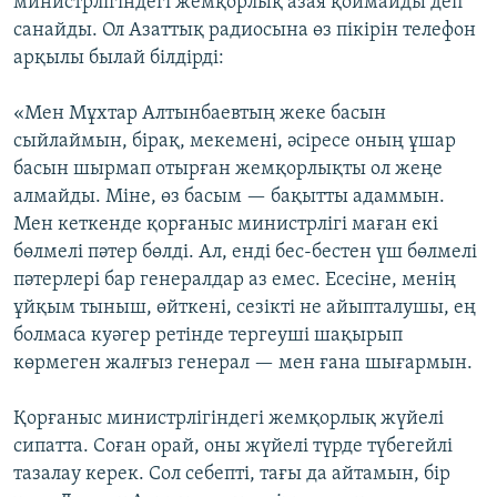
министрлігіндегі жемқорлық азая қоймайды деп
санайды. Ол Азаттық радиосына өз пікірін телефон
арқылы былай білдірді:
«Мен Мұхтар Алтынбаевтың жеке басын
сыйлаймын, бірақ, мекемені, әсіресе оның ұшар
басын шырмап отырған жемқорлықты ол жеңе
алмайды. Міне, өз басым — бақытты адаммын.
Мен кеткенде қорғаныс министрлігі маған екі
бөлмелі пәтер бөлді. Ал, енді бес-бестен үш бөлмелі
пәтерлері бар генералдар аз емес. Есесіне, менің
ұйқым тыныш, өйткені, сезікті не айыпталушы, ең
болмаса куәгер ретінде тергеуші шақырып
көрмеген жалғыз генерал — мен ғана шығармын.
Қорғаныс министрлігіндегі жемқорлық жүйелі
сипатта. Соған орай, оны жүйелі түрде түбегейлі
тазалау керек. Сол себепті, тағы да айтамын, бір