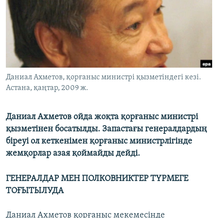
ЖАЗЫЛЫҢЫЗ
Басқа тілдерде
Даниал Ахметов, қорғаныс министрі қызметіндегі кезі.
Астана, қаңтар, 2009 ж.
Даниал Ахметов ойда жоқта қорғаныс министрі
қызметінен босатылды. Запастағы генералдардың
біреуі ол кеткенімен қорғаныс министрлігінде
жемқорлар азая қоймайды дейді.
ГЕНЕРАЛДАР МЕН ПОЛКОВНИКТЕР ТҮРМЕГЕ
ТОҒЫТЫЛУДА
Даниал Ахметов қорғаныс мекемесінде