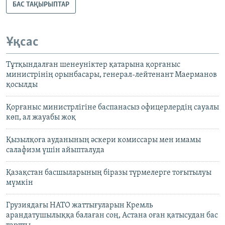
БАС ТАҚЫРЫПТАР
Ұқсас
Тұтқындалған шенеуніктер қатарына қорғаныс
министрінің орынбасары, генерал-лейтенант Маерманов
қосылды
Қорғаныс министрлігіне баспанасыз офицерлердің сауалы
көп, ал жауабы жоқ
Қызылқоға ауданының әскери комиссары мен имамы
салафизм үшін айыпталуда
Қазақстан басшыларының біразы түрмелерге тоғытылуы
мүмкін
Грузиядағы НАТО жаттығуларын Кремль
арандатушылыққа балаған соң, Астана оған қатысудан бас