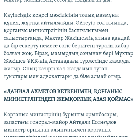
Мұхтар Жәкішевтің есебі де тыңдалған-ды.
Қауіпсіздік кеңесі мәжілісінің толық мазмұны
құпия, жұртқа айтылмайды. Әйтеуір сол жиында,
қорғаныс министрлігінің басшылығымен
салыстырғанда, Мұхтар Жәкішевтің атына қандай
да бір ескерту немесе сөгіс берілгені туралы хабар
болған жоқ. Бірақ, мамырдың соңынан бері Мұхтар
Жәкішев ҰҚК-нің Астанадағы түрмесінде қамауда
жатыр. Оның қазіргі хал-жағдайын туған-
туыстары мен адвокаттары да біле алмай отыр.
«ДАНИАЛ АХМЕТОВ КЕТКЕНІМЕН, ҚОРҒАНЫС
МИНИСТРЛІГІНДЕГІ ЖЕМҚОРЛЫҚ АЗАЯ ҚОЙМАС»
Қорғаныс министрінің бұрынғы орынбасары,
запастағы генерал-майор Айтқали Есенғұлов
министр орнынан алынғанымен қорғаныс