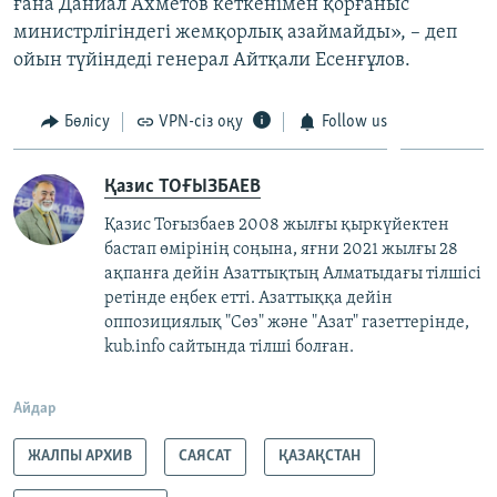
ғана Даниал Ахметов кеткенімен қорғаныс
министрлігіндегі жемқорлық азаймайды», – деп
ойын түйіндеді генерал Айтқали Есенғұлов.
Бөлісу
VPN-сіз оқу
Follow us
Қазис ТОҒЫЗБАЕВ
Қазис Тоғызбаев 2008 жылғы қыркүйектен
бастап өмірінің соңына, яғни 2021 жылғы 28
ақпанға дейін Азаттықтың Алматыдағы тілшісі
ретінде еңбек етті. Азаттыққа дейін
оппозициялық "Сөз" және "Азат" газеттерінде,
kub.info сайтында тілші болған.
Айдар
ЖАЛПЫ АРХИВ
САЯСАТ
ҚАЗАҚСТАН