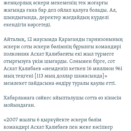
жемқорлық әскери мекеменің тек жоғарғы
жағында ғана бар деп ойлап қалуға болады. Ал,
шындығында, деректер жағдайдың күрделі
екендігін көрсетеді.
Айталық, 12 маусымда Қарағанды гарнизонының
әскери соты әскери бөлімнің бұрынғы командирі
полковник Асхат Қалибаевты екі жыл түрмеге
отырғызуға үкім шығарды. Сонымен бірге, сот
Асхат Қалибаев «иемденіп кеткен 16 миллион 961
мың теңгені [113 мың доллар шамасында]»
мемлекет пайдасына өндіру туралы қаулы етті.
Хабарламаға сәйкес айыпталушы сотта өз кінәсін
мойындаған.
«2007 жылғы 6 қыркүйекте әскери бөлім
командирі Асхат Қалибаев пен жеке кәсіпкер