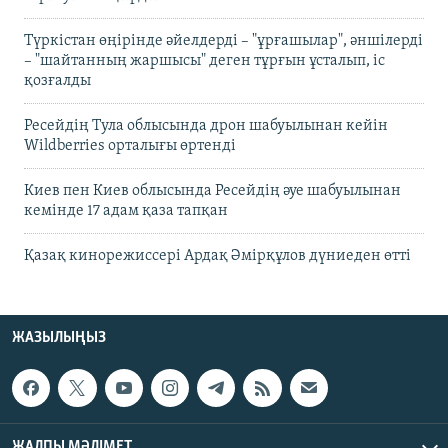
Түркістан өңірінде әйелдерді – "ұрғашылар", әншілерді
– "шайтанның жаршысы" деген тұрғын ұсталып, іс
қозғалды
Ресейдің Тула облысында дрон шабуылынан кейін
Wildberries орталығы өртенді
Киев пен Киев облысында Ресейдің әуе шабуылынан
кемінде 17 адам қаза тапқан
Қазақ кинорежиссері Ардақ Әмірқұлов дүниеден өтті
ЖАЗЫЛЫҢЫЗ
ЖАЛПЫ МӘЛІМЕТ