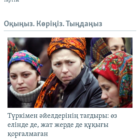
тартты
Оқыңыз. Көріңіз. Тыңдаңыз
Түркімен әйелдерінің тағдыры: өз
елінде де, жат жерде де құқығы
қорғалмаған