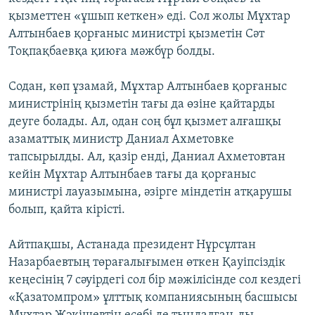
қызметтен «ұшып кеткен» еді. Сол жолы Мұхтар
Алтынбаев қорғаныс министрі қызметін Сәт
Тоқпақбаевқа қиюға мәжбүр болды.
Содан, көп ұзамай, Мұхтар Алтынбаев қорғаныс
министрінің қызметін тағы да өзіне қайтарды
деуге болады. Ал, одан соң бұл қызмет алғашқы
азаматтық министр Даниал Ахметовке
тапсырылды. Ал, қазір енді, Даниал Ахметовтан
кейін Мұхтар Алтынбаев тағы да қорғаныс
министрі лауазымына, әзірге міндетін атқарушы
болып, қайта кірісті.
Айтпақшы, Астанада президент Нұрсұлтан
Назарбаевтың төрағалығымен өткен Қауіпсіздік
кеңесінің 7 сәуірдегі сол бір мәжілісінде сол кездегі
«Қазатомпром» ұлттық компаниясының басшысы