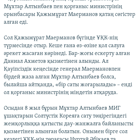
Мұхтар Алтынбаев пен қорғаныс министрінің
орынбасары Қажымұрат Маерманов қатаң сөгістер
алған еді.
Сол Қажымұрат Маерманов бүгінде ҰҚК-нің
түрмесінде отыр. Кеше ғана өз-өзіне қол салуға
әрекет жасаған көрінеді. Бар-жоғы ескерту алған
Даниал Ахметов қызметінен алынды. Ал
Қауіпсіздік кеңесінде генерал Маермановпен
бірдей жаза алған Мұхтар Алтынбаев болса,
былайша айтқанда, «бір саты жоғарылады» – енді
ол қорғаныс министрінің міндетін атқаруда.
Осыдан 8 жыл бұрын Мұхтар Алтынбаев МИГ
ұшақтарын Солтүстік Кореяға сату төңірегіндегі
жемқорлыққа қатысты дау-жанжалға байланысты
қызметінен алынған болатын. Онымен бірге сол
кездегі ҰҚК-нің төрағасы Нұртай Әбіқаев та