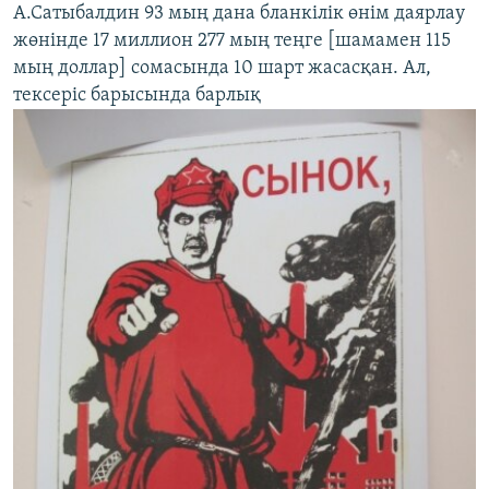
А.Сатыбалдин 93 мың дана бланкілік өнім даярлау
жөнінде 17 миллион 277 мың теңге [шамамен 115
мың доллар] сомасында 10 шарт жасасқан. Ал,
тексеріс барысында барлық