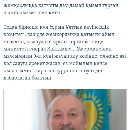
жемқорлыққа қатысты дау-дамай қызып тұрған
шақта қызметінен кетті.
Содан бірнеше күн бұрын Ұлттық қауіпсіздік
комитеті, қазірде жемқорлыққа қатысты айып
тағылып, қамауда отырған қорғаныс вице-
министрі генерал Қажымұрат Маермановтан
маусымның 9-ы күні жауап алу кезінде, ол өзіне өзі
қол салуға әрекет жасап, өз мойынын кеңсе
пышағымен жаралап ауруханаға түсті деп
хабарлаған болатын.