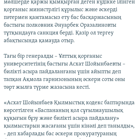
мөлшерде қаржы қымқырған деген күдікке ілінген
қорғаныс министрлігі құрылыс және әскерді
пәтермен қамтамасыз ету бас басқармасының
бастығы полковник Әнуарбек Оразалиновты
тұтқындауға санкция берді. Қазір ол тергеу
абақтысында қамауда отыр.
Тағы бір генералды – Ұлттық қорғаныс
университетінің бастығы Асхат Шойынбаевты –
билікті асыра пайдаланғаны үшін айыпты деп
тапқан Ақмола гарнизонының әскери соты оны
төрт жылға түрме жазасына кесті.
«Асхат Шойынбаев Қылмыстық кодекс баптарында
көрсетілген «Баспананың қол сұғылмаушылық
құқығын бұзу және билікті асыра пайдалану»
қылмыстарын жасағаны үшін кінәлі деп танылды»,
- деп хабарлады бас әскери прокуратураның