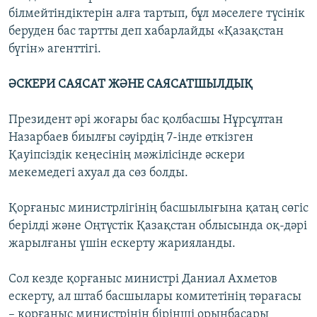
білмейтіндіктерін алға тартып, бұл мәселеге түсінік
беруден бас тартты деп хабарлайды «Қазақстан
бүгін» агенттігі.
ӘСКЕРИ САЯСАТ ЖӘНЕ САЯСАТШЫЛДЫҚ
Президент әрі жоғары бас қолбасшы Нұрсұлтан
Назарбаев биылғы сәуірдің 7-інде өткізген
Қауіпсіздік кеңесінің мәжілісінде әскери
мекемедегі ахуал да сөз болды.
Қорғаныс министрлігінің басшылығына қатаң сөгіс
берілді және Оңтүстік Қазақстан облысында оқ-дәрі
жарылғаны үшін ескерту жарияланды.
Сол кезде қорғаныс министрі Даниал Ахметов
ескерту, ал штаб басшылары комитетінің төрағасы
– қорғаныс министрінің бірінші орынбасары