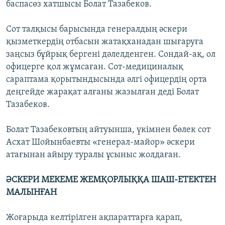
баспасөз хатшысы Болат Тазабеков.
Сот талқысы барысында генералдың әскери
қызметкердің отбасын жатақханадан шығаруға
заңсыз бұйрық бергені дәлелденген. Сондай-ақ, ол
офицерге қол жұмсаған. Сот-медициналық
сараптама қорытындысында әлгі офицердің орта
деңгейде жарақат алғаны жазылған деді Болат
Тазабеков.
Болат Тазабековтың айтуынша, үкімнен бөлек сот
Асхат Шойынбаевты «генерал-майор» әскери
атағынан айыру туралы ұсыныс жолдаған.
ӘСКЕРИ МЕКЕМЕ ЖЕМҚОРЛЫҚҚА ШАШ-ЕТЕКТЕН
МАЛЫНҒАН
Жоғарыда келтірілген ақпараттарға қарап,