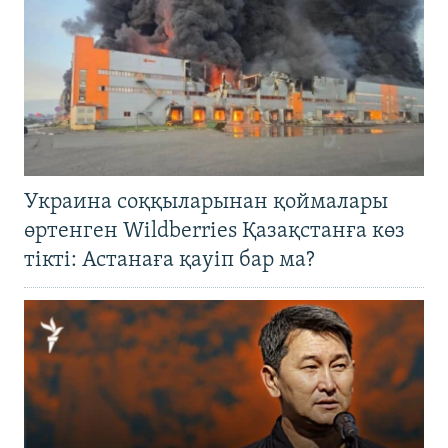
Украина соққыларынан қоймалары
өртенген Wildberries Қазақстанға көз
тікті: Астанаға қауіп бар ма?