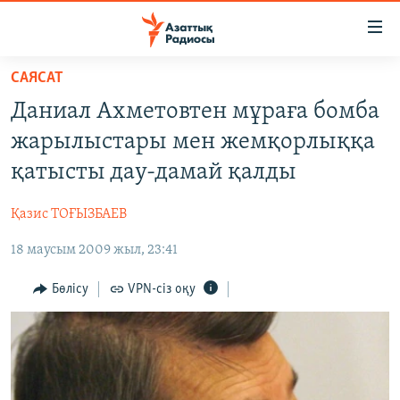
Accessibility
links
Skip
САЯСАТ
to
ЖАҢАЛЫҚТАР
Даниал Ахметовтен мұраға бомба
main
САЯСАТ
content
жарылыстары мен жемқорлыққа
AZATTYQTV
Skip
қатысты дау-дамай қалды
to
ҚАҢТАР ОҚИҒАСЫ
main
Қазис ТОҒЫЗБАЕВ
АДАМ ҚҰҚЫҚТАРЫ
Navigation
Skip
18 маусым 2009 жыл, 23:41
ӘЛЕУМЕТ
to
ӘЛЕМ
Бөлісу
VPN-сіз оқу
Search
АРНАЙЫ ЖОБАЛАР
Русский