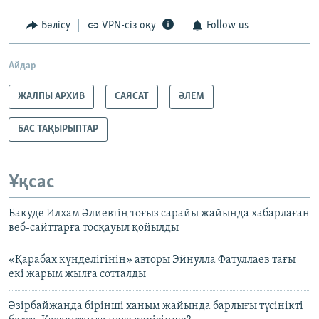
Бөлісу
VPN-сіз оқу
Follow us
Айдар
ЖАЛПЫ АРХИВ
САЯСАТ
ӘЛЕМ
БАС ТАҚЫРЫПТАР
Ұқсас
Бакуде Илхам Әлиевтің тоғыз сарайы жайында хабарлаған
веб-сайттарға тосқауыл қойылды
«Қарабах күнделігінің» авторы Эйнулла Фатуллаев тағы
екі жарым жылға сотталды
Әзірбайжанда бірінші ханым жайында барлығы түсінікті