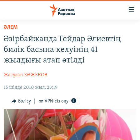
Accessibility
links
Skip
ӘЛЕМ
to
ЖАҢАЛЫҚТАР
Әзірбайжанда Гейдар Әлиевтің
main
САЯСАТ
content
билік басына келуінің 41
AZATTYQTV
Skip
жылдығы атап өтілді
to
ҚАҢТАР ОҚИҒАСЫ
main
Жасұлан КӨЖЕКОВ
АДАМ ҚҰҚЫҚТАРЫ
Navigation
Skip
15 шілде 2010 жыл, 23:19
ӘЛЕУМЕТ
to
ӘЛЕМ
Бөлісу
VPN-сіз оқу
Search
АРНАЙЫ ЖОБАЛАР
Русский