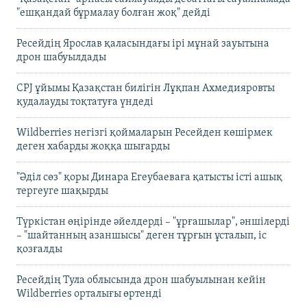
"ешқандай бұрмалау болған жоқ" дейді
Ресейдің Ярослав қаласындағы ірі мұнай зауытына
дрон шабуылдады
CPJ ұйымы Қазақстан билігін Лұқпан Ахмедияровты
қудалауды тоқтатуға үндеді
Wildberries негізгі қоймаларын Ресейден көшірмек
деген хабарды жоққа шығарды
"Әділ сөз" қоры Динара Егеубаеваға қатысты істі ашық
тергеуге шақырды
Түркістан өңірінде әйелдерді – "ұрғашылар", әншілерді
– "шайтанның азаншысы" деген тұрғын ұсталып, іс
қозғалды
Ресейдің Тула облысында дрон шабуылынан кейін
Wildberries орталығы өртенді