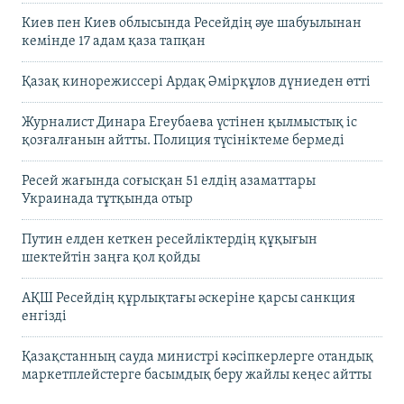
Киев пен Киев облысында Ресейдің әуе шабуылынан
кемінде 17 адам қаза тапқан
Қазақ кинорежиссері Ардақ Әмірқұлов дүниеден өтті
Журналист Динара Егеубаева үстінен қылмыстық іс
қозғалғанын айтты. Полиция түсініктеме бермеді
Ресей жағында соғысқан 51 елдің азаматтары
Украинада тұтқында отыр
Путин елден кеткен ресейліктердің құқығын
шектейтін заңға қол қойды
АҚШ Ресейдің құрлықтағы әскеріне қарсы санкция
енгізді
Қазақстанның сауда министрі кәсіпкерлерге отандық
маркетплейстерге басымдық беру жайлы кеңес айтты