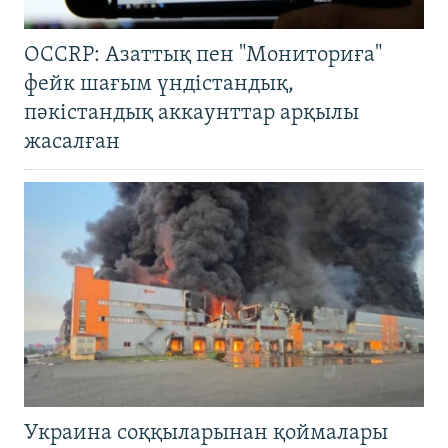
OCCRP: Азаттық пен "Мониториға"
фейк шағым үндістандық,
пәкістандық аккаунттар арқылы
жасалған
Украина соққыларынан қоймалары