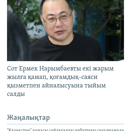
Сот Ермек Нарымбаевты екі жарым
жылға қамап, қоғамдық-саяси
қызметпен айналысуына тыйым
салды
Жаңалықтар
"Қазақстан" арнасы сайлауалды дебаттағы сауалнамада