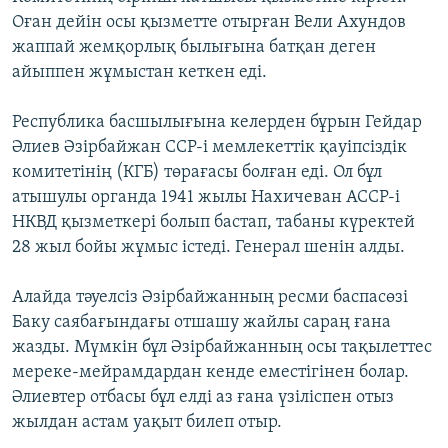
Оған дейін осы қызметте отырған Вели Ахундов
жаппай жемқорлық былығына батқан деген
айыппен жұмыстан кеткен еді.
Республика басшылығына келерден бұрын Гейдар
Әлиев Әзірбайжан ССР-і мемлекеттік қауіпсіздік
комитетінің (КГБ) төрағасы болған еді. Ол бұл
атышулы органда 1941 жылы Нахичеван АССР-і
НКВД қызметкері болып бастап, табаны күректей
28 жыл бойы жұмыс істеді. Генерал шенін алды.
Алайда тәуелсіз Әзірбайжанның ресми баспасөзі
Баку саябағындағы отшашу жайлы сараң ғана
жазды. Мүмкін бұл Әзірбайжанның осы тақылеттес
мереке-мейрамдардан кенде еместігінен болар.
Әлиевтер отбасы бұл елді аз ғана үзіліспен отыз
жылдан астам уақыт билеп отыр.