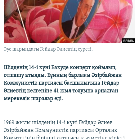
ЖАЗЫЛЫҢЫЗ
Басқа тілдерде
Әуе шарындағы Гейдар Әлиевтің суреті.
Шілденің 14-і күні Бакуде концерт қойылып,
отшашу атылды. Бұнның барлығы Әзірбайжан
Коммунистік партиясы басшылығына Гейдар
Әлиевтің келгеніне 41 жыл толуына арналған
мерекелік шаралар еді.
1969 жылы шілденің 14-і күні Гейдар Әлиев
Әзірбайжан Коммунистік партиясы Орталық
Комитетінің бірінші хатшысы қызметіне кірісті.