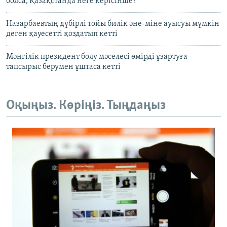
болса, Қазақстанда неге керісінше?
Назарбаевтың дүбірлі тойы билік әне-міне ауысуы мүмкін
деген қауесетті қоздатып кетті
Мәңгілік президент болу мәселесі өмірді ұзартуға
тапсырыс берумен ұштаса кетті
Оқыңыз. Көріңіз. Тыңдаңыз