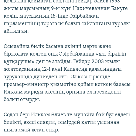
қолқалап қоймаған соң ғана Гейдар Әлиев 1993
жылы маусымның 9-ы күні Нахичеваннан Бакуге
келіп, маусымның 15-інде Әзірбайжан
парламентінің төрағасы болып сайланғаны туралы
айтылған.
Осылайша билік басына екінші мәрте және
біржолата келген оны Әзірбайжанда «ұлт бірлігін
құтқарушы» деп те атайды. Гейдар 2003 жылы
желтоқсанның 12-і күні Кливленд қаласындағы
ауруханада дүниеден өтті. Ол көзі тірісінде
премьер-министр қызметіне қойып кеткен баласы
Ильхам марқұм әкесінің орнына ел президенті
болып отырды.
Содан бері Ильхам Әлиев те мұнайға бай бұл елдегі
билікті, әкесі сияқты, темірдей қатты уысынан
шығармай ұстап отыр.