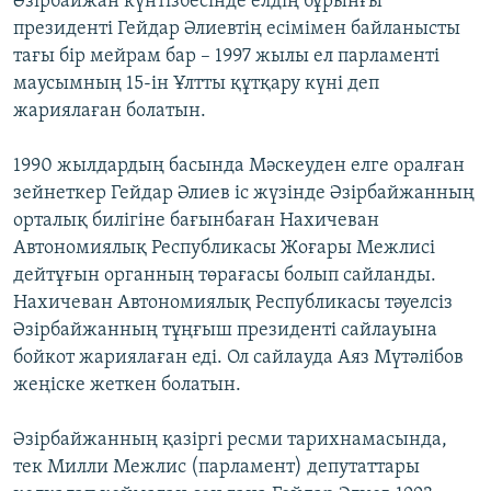
Әзірбайжан күнтізбесінде елдің бұрынғы
президенті Гейдар Әлиевтің есімімен байланысты
тағы бір мейрам бар – 1997 жылы ел парламенті
маусымның 15-ін Ұлтты құтқару күні деп
жариялаған болатын.
1990 жылдардың басында Мәскеуден елге оралған
зейнеткер Гейдар Әлиев іс жүзінде Әзірбайжанның
орталық билігіне бағынбаған Нахичеван
Автономиялық Республикасы Жоғары Межлисі
дейтұғын органның төрағасы болып сайланды.
Нахичеван Автономиялық Республикасы тәуелсіз
Әзірбайжанның тұңғыш президенті сайлауына
бойкот жариялаған еді. Ол сайлауда Аяз Мүтәлібов
жеңіске жеткен болатын.
Әзірбайжанның қазіргі ресми тарихнамасында,
тек Милли Межлис (парламент) депутаттары