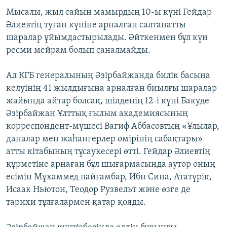
Мысалы, жыл сайын мамырдың 10-ы күні Гейдар
Әлиевтің туған күніне арналған салтанатты
шаралар ұйымдастырылады. Әйткенмен бұл күн
ресми мейрам болып саналмайды.
Ал КГБ генералының Әзірбайжанда билік басына
келуінің 41 жылдығына арналған биылғы шаралар
жайында айтар болсақ, шілденің 12-і күні Бакуде
Әзірбайжан Ұлттық ғылым академиясының
корреспондент-мүшесі Вагиф Аббасовтың «Ұлылар,
даналар мен жаһангерлер өмірінің сабақтары»
атты кітабының тұсаукесері өтті. Гейдар Әлиевтің
құрметіне арнаған бұл шығармасында аутор оның
есімін Мұхаммед пайғамбар, Ибн Сина, Ататүрік,
Исаак Ньютон, Теодор Рузвельт және өзге де
тарихи тұлғалармен қатар қояды.