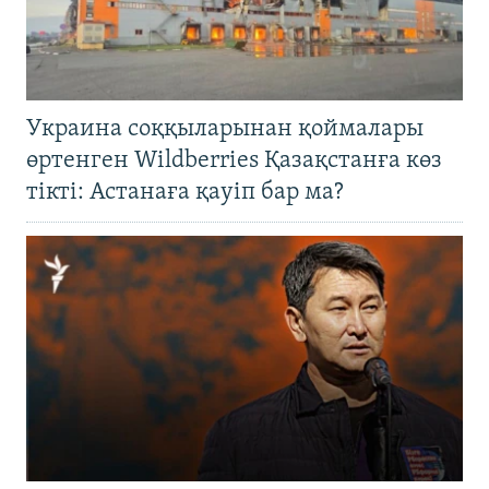
Украина соққыларынан қоймалары
өртенген Wildberries Қазақстанға көз
тікті: Астанаға қауіп бар ма?