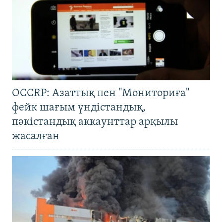
OCCRP: Азаттық пен "Мониториға"
фейк шағым үндістандық,
пәкістандық аккаунттар арқылы
жасалған