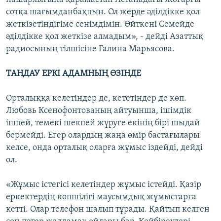
сотқа шағымданбақпын. Ол жерде әділдікке қол
жеткізетіндігіме сенімдімін. Өйткені Семейде
әділдікке қол жеткізе алмадым», - дейді Азаттық
радиосының тілшісіне Галина Марьясова.
ТАҢДАУ ЕРКІ АДАМНЫҢ ӨЗІНДЕ
Орталыққа келетіндер де, кететіндер де көп.
Любовь Ксенофонтованың айтуынша, ішімдік
ішпей, темекі шекпей жүруге екінің бірі шыдай
бермейді. Егер олардың жаңа өмір бастағылары
келсе, онда орталық оларға жұмыс іздейді, дейді
ол.
«Жұмыс істегісі келетіндер жұмыс істейді. Қазір
еркектердің көпшілігі маусымдық жұмыстарға
кетті. Олар телефон шалып тұрады. Қайтып келген