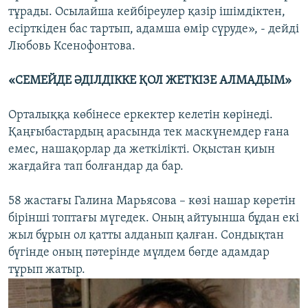
тұрады. Осылайша кейбіреулер қазір ішімдіктен,
есірткіден бас тартып, адамша өмір сүруде», - дейді
Любовь Ксенофонтова.
«СЕМЕЙДЕ ӘДІЛДІККЕ ҚОЛ ЖЕТКІЗЕ АЛМАДЫМ»
Орталыққа көбінесе еркектер келетін көрінеді.
Қаңғыбастардың арасында тек маскүнемдер ғана
емес, нашақорлар да жеткілікті. Оқыстан қиын
жағдайға тап болғандар да бар.
58 жастағы Галина Марьясова – көзі нашар көретін
бірінші топтағы мүгедек. Оның айтуынша бұдан екі
жыл бұрын ол қатты алданып қалған. Сондықтан
бүгінде оның пәтерінде мүлдем бөгде адамдар
тұрып жатыр.