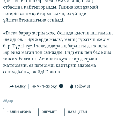
қайтты. Екінші бір әйел жұмыс тапқан соң
отбасына қайтып оралды. Галина көп ұзамай
пәтерін өзіне қайтарып алып, өз үйінде
ұйықтайтындығына сенімді.
«Басқа барар жерім жоқ. Осында қыстап шығамын,
-дейді ол. - Бұл жерде жылы, менің тұратын жерім
бар. Түрлі-түсті теледидардың барлығы да жақсы.
Бір әйел маған тон сыйлады. Енді етік пен бас киім
тапсам болғаны. Астанаға құжаттар даярлап
жатырмын, өз пәтерімді қайтарып аларыма
сенімдімін», -дейді Галина.
Бөлісу
VPN-сіз оқу
Follow us
Айдар
ЖАЛПЫ АРХИВ
ӘЛЕУМЕТ
ҚАЗАҚСТАН