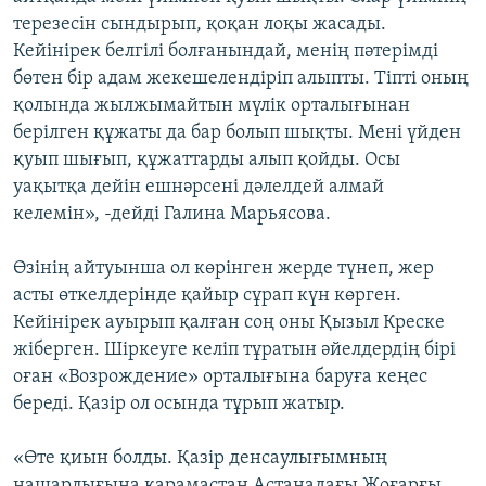
терезесін сындырып, қоқан лоқы жасады.
Кейінірек белгілі болғанындай, менің пәтерімді
бөтен бір адам жекешелендіріп алыпты. Тіпті оның
қолында жылжымайтын мүлік орталығынан
берілген құжаты да бар болып шықты. Мені үйден
қуып шығып, құжаттарды алып қойды. Осы
уақытқа дейін ешнәрсені дәлелдей алмай
келемін», -дейді Галина Марьясова.
Өзінің айтуынша ол көрінген жерде түнеп, жер
асты өткелдерінде қайыр сұрап күн көрген.
Кейінірек ауырып қалған соң оны Қызыл Креске
жіберген. Шіркеуге келіп тұратын әйелдердің бірі
оған «Возрождение» орталығына баруға кеңес
береді. Қазір ол осында тұрып жатыр.
«Өте қиын болды. Қазір денсаулығымның
нашарлығына қарамастан Астанадағы Жоғарғы