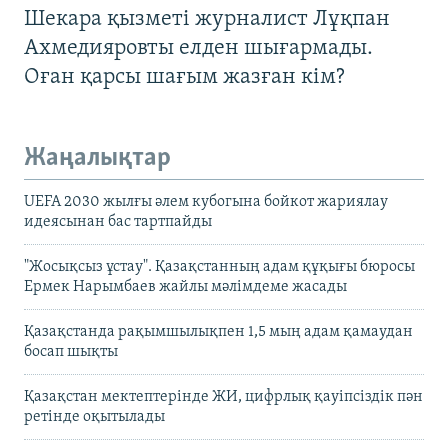
Шекара қызметі журналист Лұқпан
Ахмедияровты елден шығармады.
Оған қарсы шағым жазған кім?
Жаңалықтар
UEFA 2030 жылғы әлем кубогына бойкот жариялау
идеясынан бас тартпайды
"Жосықсыз ұстау". Қазақстанның адам құқығы бюросы
Ермек Нарымбаев жайлы мәлімдеме жасады
Қазақстанда рақымшылықпен 1,5 мың адам қамаудан
босап шықты
Қазақстан мектептерінде ЖИ, цифрлық қауіпсіздік пән
ретінде оқытылады