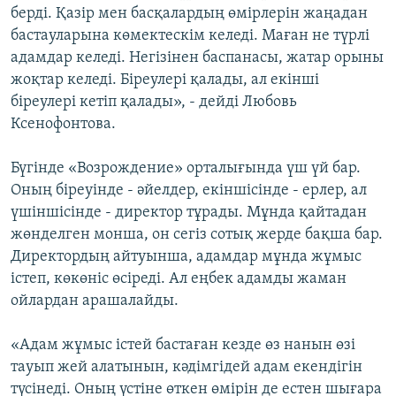
берді. Қазір мен басқалардың өмірлерін жаңадан
бастауларына көмектескім келеді. Маған не түрлі
адамдар келеді. Негізінен баспанасы, жатар орыны
жоқтар келеді. Біреулері қалады, ал екінші
біреулері кетіп қалады», - дейді Любовь
Ксенофонтова.
Бүгінде «Возрождение» орталығында үш үй бар.
Оның біреуінде - әйелдер, екіншісінде - ерлер, ал
үшіншісінде - директор тұрады. Мұнда қайтадан
жөнделген монша, он сегіз сотық жерде бақша бар.
Директордың айтуынша, адамдар мұнда жұмыс
істеп, көкөніс өсіреді. Ал еңбек адамды жаман
ойлардан арашалайды.
«Адам жұмыс істей бастаған кезде өз нанын өзі
тауып жей алатынын, кәдімгідей адам екендігін
түсінеді. Оның үстіне өткен өмірін де естен шығара