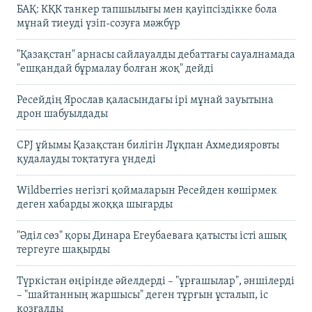
БАҚ: КҚК танкер тапшылығы мен қауіпсіздікке бола
мұнай тиеуді үзіп-созуға мәжбүр
"Қазақстан" арнасы сайлауалды дебаттағы сауалнамада
"ешқандай бұрмалау болған жоқ" дейді
Ресейдің Ярослав қаласындағы ірі мұнай зауытына
дрон шабуылдады
CPJ ұйымы Қазақстан билігін Лұқпан Ахмедияровты
қудалауды тоқтатуға үндеді
Wildberries негізгі қоймаларын Ресейден көшірмек
деген хабарды жоққа шығарды
"Әділ сөз" қоры Динара Егеубаеваға қатысты істі ашық
тергеуге шақырды
Түркістан өңірінде әйелдерді – "ұрғашылар", әншілерді
– "шайтанның жаршысы" деген тұрғын ұсталып, іс
қозғалды