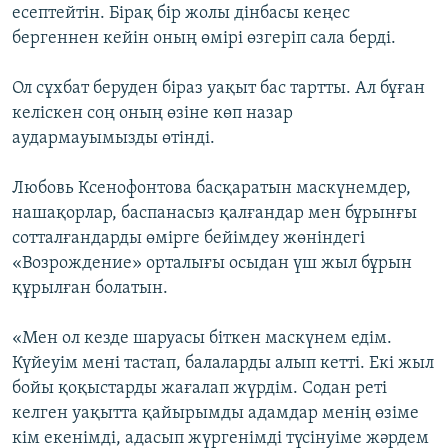
есептейтін. Бірақ бір жолы дінбасы кеңес
бергеннен кейін оның өмірі өзгеріп сала берді.
Ол сұхбат беруден біраз уақыт бас тартты. Ал бұған
келіскен соң оның өзіне көп назар
аудармауымызды өтінді.
Любовь Ксенофонтова басқаратын маскүнемдер,
нашақорлар, баспанасыз қалғандар мен бұрынғы
сотталғандарды өмірге бейімдеу жөніндегі
«Возрождение» орталығы осыдан үш жыл бұрын
құрылған болатын.
«Мен ол кезде шаруасы біткен маскүнем едім.
Күйеуім мені тастап, балаларды алып кетті. Екі жыл
бойы қоқыстарды жағалап жүрдім. Содан реті
келген уақытта қайырымды адамдар менің өзіме
кім екенімді, адасып жүргенімді түсінуіме жәрдем