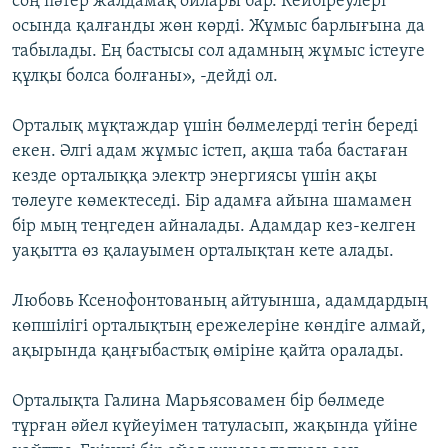
соң пәтер жалдамақ ойлары бар. Кейбіреулері
осында қалғанды жөн көрді. Жұмыс барлығына да
табылады. Ең бастысы сол адамның жұмыс істеуге
құлқы болса болғаны», -дейді ол.
Орталық мұқтаждар үшін бөлмелерді тегін береді
екен. Әлгі адам жұмыс істеп, ақша таба бастаған
кезде орталыққа электр энергиясы үшін ақы
төлеуге көмектеседі. Бір адамға айына шамамен
бір мың теңгеден айналады. Адамдар кез-келген
уақытта өз қалауымен орталықтан кете алады.
Любовь Ксенофонтованың айтуынша, адамдардың
көпшілігі орталықтың ережелеріне көндіге алмай,
ақырында қаңғыбастық өміріне қайта оралады.
Орталықта Галина Марьясовамен бір бөлмеде
тұрған әйел күйеуімен татуласып, жақында үйіне