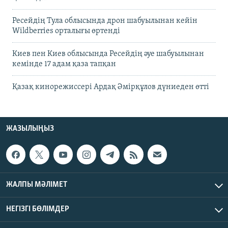
Ресейдің Тула облысында дрон шабуылынан кейін
Wildberries орталығы өртенді
Киев пен Киев облысында Ресейдің әуе шабуылынан
кемінде 17 адам қаза тапқан
Қазақ кинорежиссері Ардақ Әмірқұлов дүниеден өтті
ЖАЗЫЛЫҢЫЗ
ЖАЛПЫ МӘЛІМЕТ
НЕГІЗГІ БӨЛІМДЕР