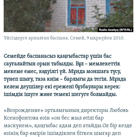
ЖАЗЫЛЫҢЫЗ
Басқа тілдерде
Үйсіздерге арналған баспана. Семей, 9 ықркүйек 2010.
Семейде баспанасыз қаңғыбастар үшін бас
сауғалайтын орын табылды. Бұл – мемлекеттік
мекеме емес, кәдуілгі үй. Мұнда моншаға түсу,
түнеп шығу, таза киім – барлығы да тегін. Мұнда
келем деушілер екі ережені бұзбаулары керек:
ішімдік ішуге және темекі шегуге болмайды.
«Возрождение» орталығының директоры Любовь
Ксенофонтова өзін «он бес жыл өтілі бар
маскүнем», қаңғыбас адам деп атайды.Ол бір кезде
өзінің бар өмірін ішімдікпен біткен шығар деп