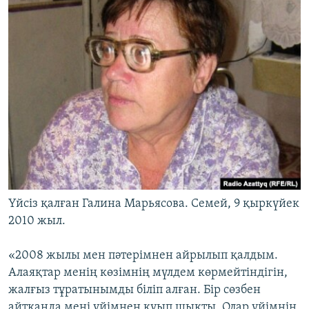
Үйсіз қалған Галина Марьясова. Семей, 9 қыркүйек
2010 жыл.
«2008 жылы мен пәтерімнен айрылып қалдым.
Алаяқтар менің көзімнің мүлдем көрмейтіндігін,
жалғыз тұратынымды біліп алған. Бір сөзбен
айтқанда мені үйімнен қуып шықты. Олар үйімнің