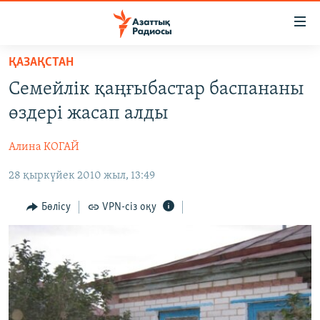
Accessibility
links
Skip
ҚАЗАҚСТАН
to
ЖАҢАЛЫҚТАР
Семейлік қаңғыбастар баспананы
main
САЯСАТ
content
өздері жасап алды
AZATTYQTV
Skip
to
Алина КОГАЙ
ҚАҢТАР ОҚИҒАСЫ
main
28 қыркүйек 2010 жыл, 13:49
АДАМ ҚҰҚЫҚТАРЫ
Navigation
Skip
ӘЛЕУМЕТ
Бөлісу
VPN-сіз оқу
to
ӘЛЕМ
Search
АРНАЙЫ ЖОБАЛАР
Русский