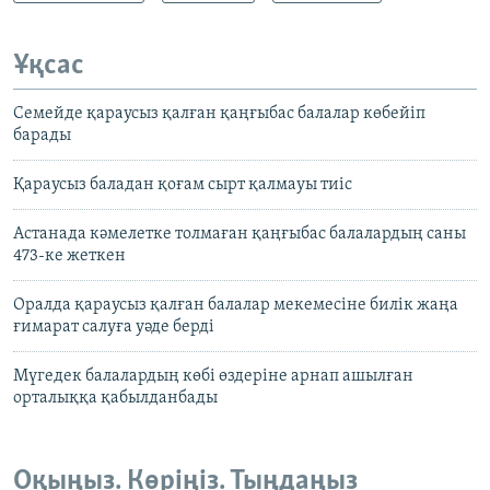
Ұқсас
Семейде қараусыз қалған қаңғыбас балалар көбейіп
барады
Қараусыз баладан қоғам сырт қалмауы тиіс
Астанада кәмелетке толмаған қаңғыбас балалардың саны
473-ке жеткен
Оралда қараусыз қалған балалар мекемесіне билік жаңа
ғимарат салуға уәде берді
Мүгедек балалардың көбі өздеріне арнап ашылған
орталыққа қабылданбады
Оқыңыз. Көріңіз. Тыңдаңыз