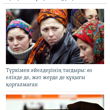
Түркімен әйелдерінің тағдыры: өз
елінде де, жат жерде де құқығы
қорғалмаған