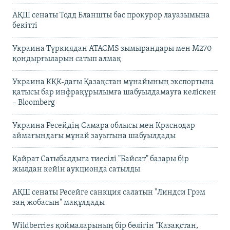
АҚШ сенаты Тодд Бланшты бас прокурор лауазымына
бекітті
Украина Түркиядан ATACMS зымырандары мен M270
қондырғыларын сатып алмақ
Украина КҚК-дағы Қазақстан мұнайының экспортына
қатысы бар инфрақұрылымға шабуылдамауға келіскен
– Bloomberg
Украина Ресейдің Самара облысы мен Краснодар
аймағындағы мұнай зауытына шабуылдады
Қайрат Сатыбалдыға тиесілі "Байсат" базары бір
жылдан кейін аукционда сатылды
АҚШ сенаты Ресейге санкция салатын "Линдси Грэм
заң жобасын" мақұлдады
Wildberries қоймаларының бір бөлігін "Қазақстан,