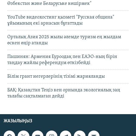
Өзбекстан және Беларуське көшірмек"
YouTube видеохостинг қызметі "Русская община"
ұйымының екі арнасын бұғаттады
Орталық Азия 2025 жылы әлемде туризм ең жылдам
өскен өңір атанды
Пашинян: Армения Еуроодақ пен ЕАЭО-ның бірін
таңдау жайлы референдум өткізбейді
Білім грант иегерлерінің тізімі жарияланды
БАҚ: Қазақстан Теңіз кен орнында экологиялық заң
талабы сақталмаған дейді
ЖАЗЫЛЫҢЫЗ