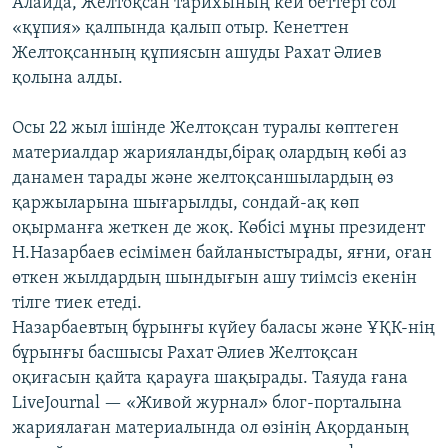
Алайда, Желтоқсан тарихының кей беттері сол
«құпия» қалпында қалып отыр. Кенеттен
Желтоқсанның құпиясын ашуды Рахат Әлиев
қолына алды.
Осы 22 жыл ішінде Желтоқсан туралы көптеген
материалдар жарияланды,бірақ олардың көбі аз
данамен тарады және желтоқсаншылардың өз
қаржыларына шығарылды, сондай-ақ көп
оқырманға жеткен де жоқ. Көбісі мұны президент
Н.Назарбаев есімімен байланыстырады, яғни, оған
өткен жылдардың шындығын ашу тиімсіз екенін
тілге тиек етеді.
Назарбаевтың бұрынғы күйеу баласы және ҰҚК-нің
бұрынғы басшысы Рахат Әлиев Желтоқсан
оқиғасын қайта қарауға шақырады. Таяуда ғана
LiveJournal — «Живой журнал» блог-порталына
жариялаған материалында ол өзінің Ақорданың