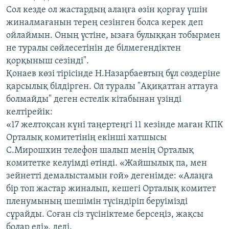
Сол кезде ол жастардың алаңға өзін қорғау үшін
жиналмағанын терең сезінген болса керек деп
ойлаймын. Оның үстіне, ызаға булыққан тобырмен
не туралы сөйлесетінін де білмегендіктен
қорқыныш сезінді".
Қонаев көзі тірісінде Н.Назарбаевтың бұл сөздеріне
қарсылық білдірген. Ол туралы "Ақиқаттан аттауға
болмайды" деген естелік кітабынан үзінді
келтірейік:
«17 желтоқсан күні таңертеңгі 11 кезінде маған КПК
Орталық комитетінің екінші хатшысы
С.Мирошхин телефон шалып менің Орталық
комитетке келуімді өтінді. «Жайшылық па, мен
зейнетті демалыстамын ғой» дегенімде: «Алаңға
бір топ жастар жиналып, кешегі Орталық комитет
пленумының шешімін түсіндіріп беруімізді
сұрайды. Соған сіз түсініктеме берсеңіз, жақсы
болар еді», деді.