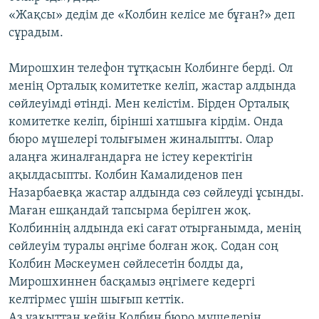
«Жақсы» дедім де «Колбин келісе ме бұған?» деп
сұрадым.
Мирошхин телефон тұтқасын Колбинге берді. Ол
менің Орталық комитетке келіп, жастар алдында
сөйлеуімді өтінді. Мен келістім. Бірден Орталық
комитетке келіп, бірінші хатшыға кірдім. Онда
бюро мүшелері толығымен жиналыпты. Олар
алаңға жиналғандарға не істеу керектігін
ақылдасыпты. Колбин Камалиденов пен
Назарбаевқа жастар алдында сөз сөйлеуді ұсынды.
Маған ешқандай тапсырма берілген жоқ.
Колбиннің алдында екі сағат отырғанымда, менің
сөйлеуім туралы әңгіме болған жоқ. Содан соң
Колбин Мәскеумен сөйлесетін болды да,
Мирошхиннен басқамыз әңгімеге кедергі
келтірмес үшін шығып кеттік.
Аз уақыттан кейін Колбин бюро мүшелерін