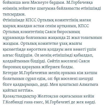
бойынша мен Мәскеуге бардым. М.Горбачевқа
өзімнің зейнетке шығуыма байланысты өтінішімді
тапсырдым.
Өтінішімде КПСС Орталық комитетінің маған
қырық жылдан астам сенім артқанын, КПСС
Орталық комитетінің Саяси бюросының
құрамында болғаныма жақында 21 жыл толатынын
жаздым. Орталық комитетке ұзақ жылғы
қызметімде көрсеткен қолдауы мен көмегі үшін
алғыс білдірдім. Ол менің өтінішімді қабылдап,
қолдайтынын білдірді. Сөйтіп мәселені Саяси
бюроның қарауына жібермек болды.
Кетерде М.Горбачевтан менің орныма кім хатшы
болатынын сұрап едім, ол: бұл мәселені шешуді
бізге қалдырыңыз, деді. Мен қоштасып Алматыға
қайтып кеттім».
Қазақстандықтар Желтоқсан оқиғасынан кейін
Г.Колбинді ғана емес, М.Горбачевті де жек көрді.