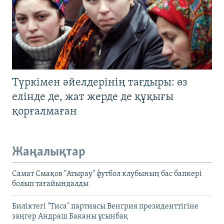
Түркімен әйелдерінің тағдыры: өз
елінде де, жат жерде де құқығы
қорғалмаған
Жаңалықтар
Самат Смақов "Атырау" футбол клубының бас бапкері
болып тағайындалды
Биліктегі "Тиса" партиясы Венгрия президенттігіне
заңгер Андраш Баканы ұсынбақ