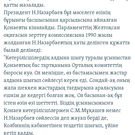
қатты мазалады.
Президент Н.Назарбаев бұл мәселеге өзінің
бұрынғы басшысынан қарсыласына айналған
Қонаевты кінәлайды. Парламенттің Желтоқсан
оқиғасын зерттеу комиссиясына 1990 жылы
жолданған Н.Назарбаевтың хаты делінген құжатта
былай делінеді:
"Көтерілісшілердің алдына шығу туралы ұсыныстан
Қонаевтың бас тартқанына Орталық комитеттің
бюросы куә. Ол меніңше, өз бастамасымен жастар
алдына шығып сөйлесуі керек еді. Сондай-ақ оның
жапа шеккен жастардың тағдырына араласуына
ешкім де кедергі болған жоқ. Ол басынан-ақ бұл
істен өзін өзі шеттетті. Біздің ұсынысымызға
Қонаев көтерілісшілермен С.М.Мұқашев немес
Н.Назарбаев сөйлессін деп жауап берді де,
Колбиннің кабинетінен тездетіп шығып, үйіне
кетіп қалды.