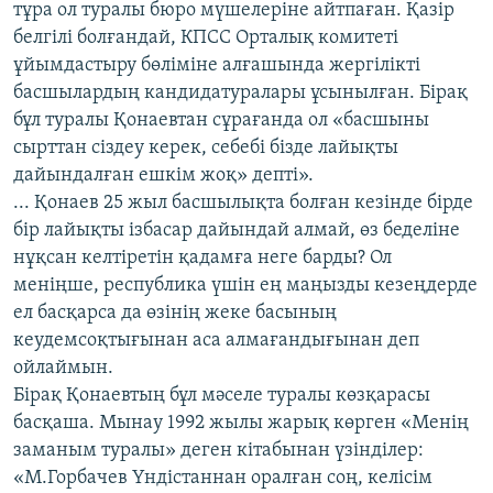
тұра ол туралы бюро мүшелеріне айтпаған. Қазір
белгілі болғандай, КПСС Орталық комитеті
ұйымдастыру бөліміне алғашында жергілікті
басшылардың кандидатуралары ұсынылған. Бірақ
бұл туралы Қонаевтан сұрағанда ол «басшыны
сырттан сіздеу керек, себебі бізде лайықты
дайындалған ешкім жоқ» депті».
... Қонаев 25 жыл басшылықта болған кезінде бірде
бір лайықты ізбасар дайындай алмай, өз беделіне
нұқсан келтіретін қадамға неге барды? Ол
меніңше, республика үшін ең маңызды кезеңдерде
ел басқарса да өзінің жеке басының
кеудемсоқтығынан аса алмағандығынан деп
ойлаймын.
Бірақ Қонаевтың бұл мәселе туралы көзқарасы
басқаша. Мынау 1992 жылы жарық көрген «Менің
заманым туралы» деген кітабынан үзінділер:
«М.Горбачев Үндістаннан оралған соң, келісім