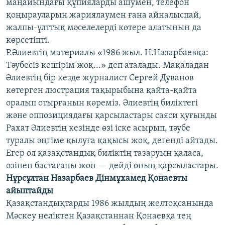
маңайындағы құпияларды ашумен, телефон
қоңырауларын жариялаумен ғана айналыспай,
жалпы-ұлттық мәселелерді көтере алатынын да
көрсетіпті.
Р.Әлиевтің материалы «1986 жыл. Н.Назарбаевқа:
Тәубесіз кешірім жоқ...» деп аталады. Мақаладан
Әлиевтің бір кезде журналист Сергей Дуванов
көтерген люстрация тақырыбына қайта-қайта
оралып отырғанын көреміз. Әлиевтің биліктегі
және оппозициядағы қарсыластары саяси қуғынды
Рахат Әлиевтің кезінде өзі іске асырып, тәубе
туралы әңгіме қылуға қақысы жоқ, дегенді айтады.
Егер ол қазақстандық биліктің тазаруын қаласа,
өзінен бастағаны жөн — дейді оның қарсыластары.
Нұрсұлтан Назарбаев Дінмұхамед Қонаевты
айыптайды
Қазақстандықтарды 1986 жылдың желтоқсанында
Мәскеу неліктен Қазақстаннан Қонаевқа тең