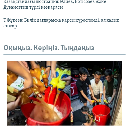
Қазақстандағы люстрация: Әлиев, Ертісбаев және
Дувановтың түрлі көзқарасы
Т.Жүкеев: Билік дағдарысқа қарсы күреспейді, ал халық
енжар
Оқыңыз. Көріңіз. Тыңдаңыз