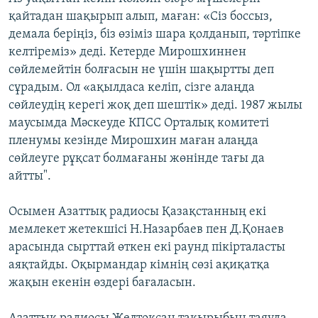
қайтадан шақырып алып, маған: «Сіз боссыз,
демала беріңіз, біз өзіміз шара қолданып, тәртіпке
келтіреміз» деді. Кетерде Мирошхиннен
сөйлемейтін болғасын не үшін шақыртты деп
сұрадым. Ол «ақылдаса келіп, сізге алаңда
сөйлеудің керегі жоқ деп шештік» деді. 1987 жылы
маусымда Мәскеуде КПСС Орталық комитеті
пленумы кезінде Мирошхин маған алаңда
сөйлеуге рұқсат болмағаны жөнінде тағы да
айтты".
Осымен Азаттық радиосы Қазақстанның екі
мемлекет жетекшісі Н.Назарбаев пен Д.Қонаев
арасында сырттай өткен екі раунд пікірталасты
аяқтайды. Оқырмандар кімнің сөзі ақиқатқа
жақын екенін өздері бағаласын.