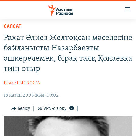
Accessibility
links
Skip
САЯСАТ
to
ЖАҢАЛЫҚТАР
Рахат Әлиев Желтоқсан мәселесіне
main
САЯСАТ
content
байланысты Назарбаевты
AZATTYQTV
Skip
әшкерелемек, бірақ таяқ Қонаевқа
to
ҚАҢТАР ОҚИҒАСЫ
тиіп отыр
main
АДАМ ҚҰҚЫҚТАРЫ
Navigation
Болат РЫСҚОЖА
Skip
ӘЛЕУМЕТ
to
18 қазан 2008 жыл, 09:02
ӘЛЕМ
Search
АРНАЙЫ ЖОБАЛАР
Бөлісу
VPN-сіз оқу
Русский