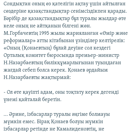
Сондықтан оның өз қателігін ақтау үшін айтылған
сөздеріне қазақстандықтар сенімсіздікпен қарады.
Бәрібір де қазақстандықтар бұл туралы жылдар өте
келе оның не айтқанын білгені жөн.
М.Горбачевтің 1995 жылы жарияланған «Өмір және
реформалар» атты кітабынан үзінділер келтірелік:
«Оның (Қонаевтың) бұлай деуіне сол кездегі
Орталық комитет бюросында премьер-министр
Н.Назарбаевтың билікқұмарлығынан туындаған
жағдай себеп болса керек. Қонаев әрдайым
Н.Назарбаевты жақтырмай:
- Ол өте қауіпті адам, оны тоқтату керек дегенді
үнемі қайталай беретін.
... Әрине, ізбасарлар туралы әңгіме болмауы
мүмкін емес. Бірақ Қонаев болуы мүмкін
ізбасарлар ретінде не Камалиденовтің, не