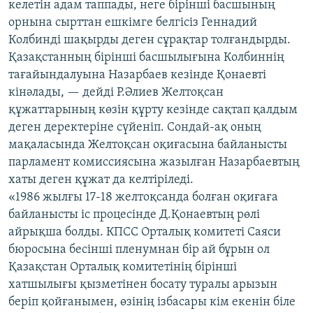
келетін адам таппады, неге бірінші басшының
орнына сырттан ешкімге белгісіз Геннадий
Колбинді шақырды деген сұрақтар толғандырды.
Қазақстанның бірінші басшылығына Колбиннің
тағайындалуына Назарбаев кезінде Қонаевті
кінәлады, — дейді Р.Әлиев Желтоқсан
құжаттарының көзін құрту кезінде сақтап қалдым
деген деректеріне сүйеніп. Сондай-ақ оның
мақаласында Желтоқсан оқиғасына байланысты
парламент комиссиясына жазылған Назарбаевтың
хаты деген құжат да келтіріледі.
«1986 жылғы 17-18 желтоқсанда болған оқиғаға
байланысты іс процесінде Д.Қонаевтың рөлі
айрықша болды. КПСС Орталық комитеті Саяси
бюросына бесінші пленумнан бір ай бұрын ол
Қазақстан Орталық комитетінің бірінші
хатшылығы қызметінен босату туралы арызын
беріп қойғанымен, өзінің ізбасары кім екенін біле