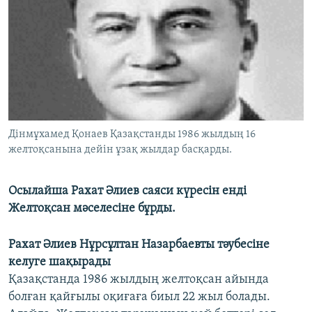
ЖАЗЫЛЫҢЫЗ
Басқа тілдерде
Дінмұхамед Қонаев Қазақстанды 1986 жылдың 16
желтоқсанына дейін ұзақ жылдар басқарды.
Осылайша Рахат Әлиев саяси күресін енді
Желтоқсан мәселесіне бұрды.
Рахат Әлиев Нұрсұлтан Назарбаевты тәубесіне
келуге шақырады
Қазақстанда 1986 жылдың желтоқсан айында
болған қайғылы оқиғаға биыл 22 жыл болады.