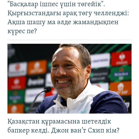
"Басқалар ішпес үшін төгейік".
Қырғызстандағы арақ төгу челленджі:
Ақша шашу ма әлде жамандықпен
күрес пе?
Қазақстан құрамасына шетелдік
бапкер келді. Джон ван’т Схип кім?