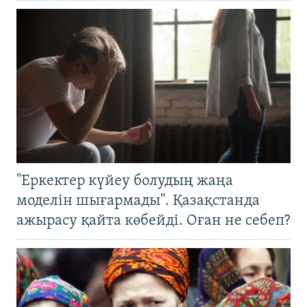
"Еркектер күйеу болудың жаңа
моделін шығармады". Қазақстанда
ажырасу қайта көбейді. Оған не себеп?