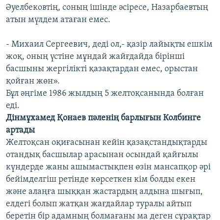
Әуелбековтің, соның ішінде әсіресе, Назарбаевтың
атын мүлдем атаған емес.
- Михаил Сергеевич, деді ол,- қазір лайықты ешкім
жоқ, оның үстіне мұндай жайғдайда бірінші
басшыны жергілікті қазақтардан емес, орыстан
қойған жөн».
Бұл әңгіме 1986 жылдың 5 желтоқсанында болған
еді.
Дінмұхамед Қонаев пәленің барлығын Колбинге
артады
Желтоқсан оқиғасынан кейін қазақстандықтарды
отандық басшылар арасынан осындай қайғылы
күндерде жаны ашымастықпен өзін мансапқор әрі
бейімделгіш ретінде көрсеткен кім болды екен
және алаңға шыққан жастардың алдына шығып,
елдегі болып жатқан жағдайлар туралы айтып
беретін бір адамның болмағаны ма деген сұрақтар