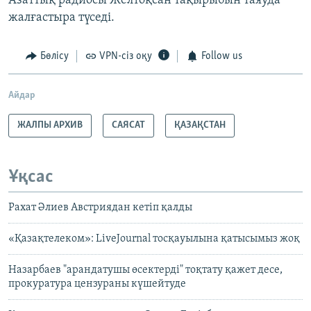
Азаттық радиосы Желтоқсан тақырыбын таяуда
жалғастыра түседі.
Бөлісу
VPN-сіз оқу
Follow us
Айдар
ЖАЛПЫ АРХИВ
САЯСАТ
ҚАЗАҚСТАН
Ұқсас
Рахат Әлиев Австриядан кетіп қалды
«Қазақтелеком»: LiveJournal тосқауылына қатысымыз жоқ
Назарбаев "арандатушы өсектерді" тоқтату қажет десе,
прокуратура цензураны күшейтуде