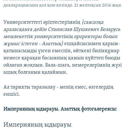
декларациясына қол қою кезінде. 21 желтоқсан 2016 жыл.
Университеттегі әріптестерімнің
(саясатқа
араласқанға дейін Станислав Шушкевич Беларусь
мемлекеттік университетінің проректоры болып
жұмыс істеген - Азаттық)
ешқайсысымен қарым-
қатынасымды үзген емеспін, өйткені билікқұмар
немесе қарақан басымның қамын күйттеп баюды
ойлаған жоқпын. Бала-шаға, немерелерімнің жүзі
ашық болғанын қалаймын.
Ал тарихты таразылау - менің емес, өзгелердің
еншісі.
Империяның ыдырауы. Азаттық фотогалереясы:
Империяның ыдырауы