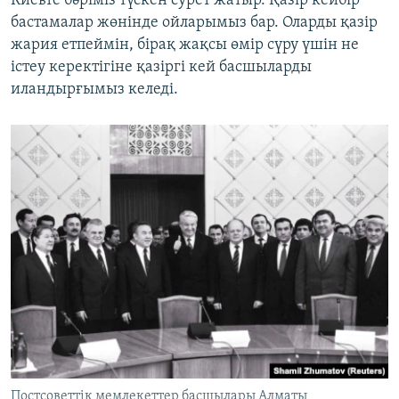
Киевте бәріміз түскен сурет жатыр. Қазір кейбір
бастамалар жөнінде ойларымыз бар. Оларды қазір
жария етпеймін, бірақ жақсы өмір сүру үшін не
істеу керектігіне қазіргі кей басшыларды
иландырғымыз келеді.
Постсоветтік мемлекеттер басшылары Алматы