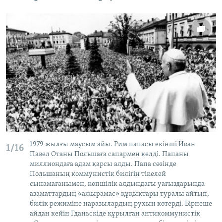
1979 жылғы маусым айы. Рим папасы екінші Иоан
1/16
Павел Отаны Польшаға сапармен келді. Папаны
миллиондаға адам қарсы алды. Папа сөзінде
Польшаның коммунистік билігін тікелей
сынамағанымен, көпшілік алдындағы уағыздарында
азаматтардың «ажырамас» құқықтары туралы айтып,
билік режиміне наразылардың рухын көтерді. Бірнеше
айдан кейін Гданьскіде құрылған антикоммунистік