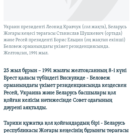
ЖАЗЫЛЫҢЫЗ
Украин президенті Леонид Кравчук (сол жақта), Беларусь
Басқа тілдерде
Жоғары кеңесі төрағасы Станислав Шушкевич (ортада)
және Ресей президенті Борис Ельцин (оң жақтан екінші)
Беловеж орманындағы үкімет резиденциясында.
Желтоқсан, 1991 жыл.
25 жыл бұрын – 1991 жылғы желтоқсанның 8-і күні
Брест қаласы түбіндегі Вискулиде - Беловеж
орманындағы үкімет резиденциясында кездескен
Ресей, Украина және Беларусь басшылары қол
қойған келісім нәтижесінде Совет одағының
дәурені аяқталды.
Тарихи құжатқа қол қойғандардың бірі - Беларусь
республикасы Жоғары кеңесінің бұрынғы төрағасы