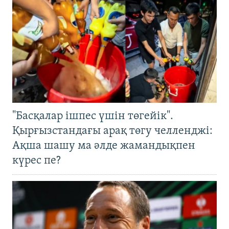
"Басқалар ішпес үшін төгейік".
Қырғызстандағы арақ төгу челленджі:
Ақша шашу ма әлде жамандықпен
күрес пе?