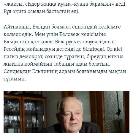
«жақсы, сіздер жаққа қуана-қуана барамын» деді.
Бұл оқиға осылай басталған еді.
Айтпақшы, Ельцин болмаса ешқандай келісімге
келмес едік. Мен үшін Беловеж келісіміне
Ельциннің қол қоюы Беларусь елі тәуелсіздігін
Ресейдің мойындауы дегенді де білдіреді. Ол кісі
нағыз демократ, сөзінде тұратын, біреудің ығына
жығыла қоймайтын табанды адам болатын.
Сондықтан Ельциннің адамы болғанымды мақтан
тұтамын.