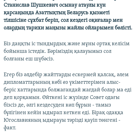
Станислав Шушкевич осынау атаулы күн
қарсаңында Азаттықтың Беларусь қызметі
тілшісіне сұхбат беріп, сол кездегі оқиғалар мен
олардың тарихи маңызы жайлы ойларымен бөлісті.
Біз даңқты іс тындырдық және мұны ортақ келісім
бойынша істедік. Бәріміздің қалауымыз сол
болғаны еш шүбәсіз.
Егер біз әлдебір жайттарды ескермей қалсақ, әлем
дипломаттарының көбі өз үкіметтерімен алыс-
беріс хаттарында болжағандай жағдай болар ма еді
деп қорқамын. Өйткені іс жүзінде Совет одағы
бізсіз де, әлгі кездесуден көп бұрын - тамыз
бүлігінен кейін ыдырап кеткен еді. Бірақ одаққа
Югославияның ыдырауы тәрізді қауіп төнгені -
факт.