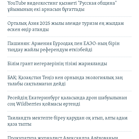
YouTube видеохостинг қызметі "Русская община"
ұйымының екі арнасын бұғаттады
Орталық Азия 2025 жылы әлемде туризм ең жылдам
өскен өңір атанды
Пашинян: Армения Еуроодақ пен ЕАЭО-ның бірін
таңдау жайлы референдум өткізбейді
Білім грант иегерлерінің тізімі жарияланды
БАҚ: Қазақстан Теңіз кен орнында экологиялық заң
талабы сақталмаған дейді
Ресейдің Екатеринбург қаласында дрон шабуылынан
соң Wildberries қоймасы өртенді
Таиландта мектепте біреу қарудан оқ атып, алты адам
қаза тапты
Прокуратура журналист Александра Алёхованың