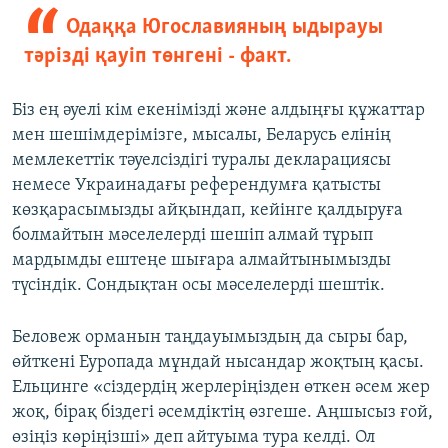
Одаққа Югославияның ыдырауы
тәрізді қауіп төнгені - факт.
Біз ең әуелі кім екенімізді және алдыңғы құжаттар
мен шешімдерімізге, мысалы, Беларусь елінің
мемлекеттік тәуелсіздігі туралы декларациясы
немесе Украинадағы референдумға қатысты
көзқарасымызды айқындап, кейінге қалдыруға
болмайтын мәселелерді шешіп алмай тұрып
мардымды ештеңе шығара алмайтынымызды
түсіндік. Сондықтан осы мәселелерді шештік.
Беловеж орманын таңдауымыздың да сыры бар,
өйткені Еуропада мұндай нысандар жоқтың қасы.
Ельцинге «сіздердің жерлеріңізден өткен әсем жер
жоқ, бірақ біздегі әсемдіктің өзгеше. Аңшысыз ғой,
өзіңіз көріңізші» деп айтуыма тура келді. Ол