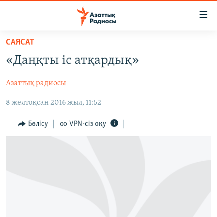
Accessibility
links
Skip
САЯСАТ
to
ЖАҢАЛЫҚТАР
«Даңқты іс атқардық»
main
САЯСАТ
content
Азаттық радиосы
AZATTYQTV
Skip
to
8 желтоқсан 2016 жыл, 11:52
ҚАҢТАР ОҚИҒАСЫ
main
АДАМ ҚҰҚЫҚТАРЫ
Navigation
Бөлісу
VPN-сіз оқу
Skip
ӘЛЕУМЕТ
to
ӘЛЕМ
Search
АРНАЙЫ ЖОБАЛАР
Русский