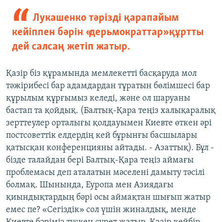
Лукашенко тәрізді қарапайым
кейіппен бәрін «дерьмократтар» құртты
дей салсаң жетіп жатыр.
Қазір біз құрамында мемлекетті басқаруда мол
тәжірибесі бар адамдардан тұратын бөлімшесі бар
құрылым құрғымыз келеді, және ол шаруаны
бастап та қойдық. (Балтық-Қара теңіз халықаралық
зерттеулер орталығы қолдауымен Киевте өткен әрі
постсоветтік елдердің кей бұрынғы басшылары
қатысқан конференцияны айтады. - Азаттық). Бұл -
бізде талайдан бері Балтық-Қара теңіз аймағы
проблемасы деп аталатын мәселені дамыту тәсілі
болмақ. Шынында, Еуропа мен Азиядағы
қиындықтардың бәрі осы аймақтан шығып жатыр
емес пе? «Сегіздік» сол үшін жиналдық, менде