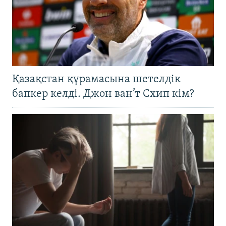
Қазақстан құрамасына шетелдік
бапкер келді. Джон ван’т Схип кім?