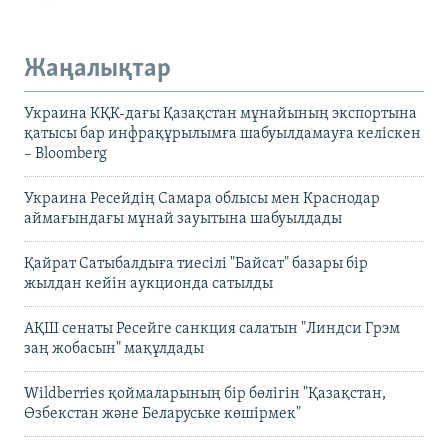
Жаңалықтар
Украина КҚК-дағы Қазақстан мұнайының экспортына
қатысы бар инфрақұрылымға шабуылдамауға келіскен
– Bloomberg
Украина Ресейдің Самара облысы мен Краснодар
аймағындағы мұнай зауытына шабуылдады
Қайрат Сатыбалдыға тиесілі "Байсат" базары бір
жылдан кейін аукционда сатылды
АҚШ сенаты Ресейге санкция салатын "Линдси Грэм
заң жобасын" мақұлдады
Wildberries қоймаларының бір бөлігін "Қазақстан,
Өзбекстан және Беларуське көшірмек"