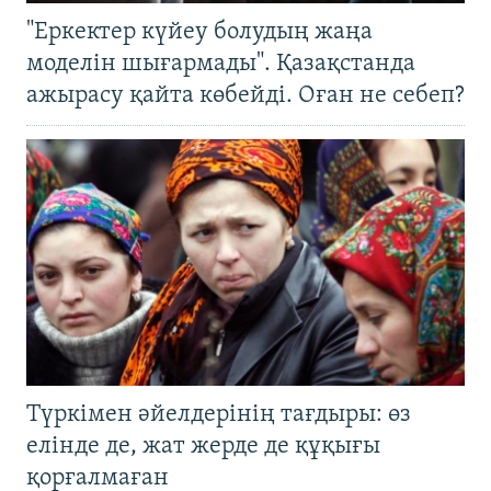
"Еркектер күйеу болудың жаңа
моделін шығармады". Қазақстанда
ажырасу қайта көбейді. Оған не себеп?
Түркімен әйелдерінің тағдыры: өз
елінде де, жат жерде де құқығы
қорғалмаған