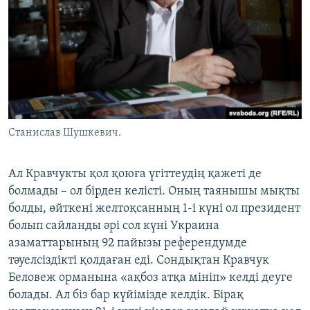
Станислав Шушкевич.
Ал Кравчукты қол қоюға үгіттеудің қажеті де
болмады – ол бірден келісті. Оның таянышы мықты
болды, өйткені желтоқсанның 1-і күні ол президент
болып сайланды әрі сол күні Украина
азаматтарының 92 пайызы референдумде
тәуелсіздікті қолдаған еді. Сондықтан Кравчук
Беловеж орманына «ақбоз атқа мініп» келді деуге
болады. Ал біз бар күйімізде келдік. Бірақ