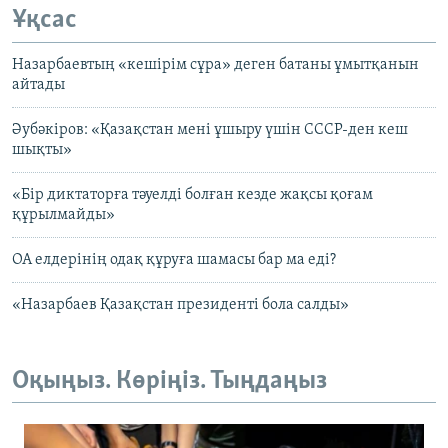
Ұқсас
Назарбаевтың «кешірім сұра» деген батаны ұмытқанын
айтады
Әубәкіров: «Қазақстан мені ұшыру үшін СССР-ден кеш
шықты»
«Бір диктаторға тәуелді болған кезде жақсы қоғам
құрылмайды»
ОА елдерінің одақ құруға шамасы бар ма еді?
«Назарбаев Қазақстан президенті бола салды»
Оқыңыз. Көріңіз. Тыңдаңыз