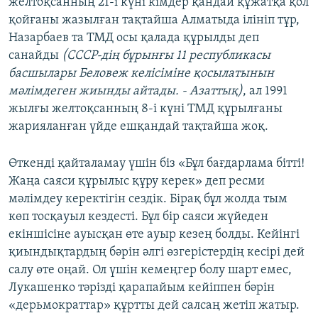
желтоқсанның 21-і күні кімдер қандай құжатқа қол
қойғаны жазылған тақтайша Алматыда ілініп тұр,
Назарбаев та ТМД осы қалада құрылды деп
санайды
(СССР-дің бұрынғы 11 республикасы
басшылары Беловеж келісіміне қосылатынын
мәлімдеген жиынды айтады. - Азаттық)
, ал 1991
жылғы желтоқсанның 8-і күні ТМД құрылғаны
жарияланған үйде ешқандай тақтайша жоқ.
Өткенді қайталамау үшін біз «Бұл бағдарлама бітті!
Жаңа саяси құрылыс құру керек» деп ресми
мәлімдеу керектігін сездік. Бірақ бұл жолда тым
көп тосқауыл кездесті. Бұл бір саяси жүйеден
екіншісіне ауысқан өте ауыр кезең болды. Кейінгі
қиындықтардың бәрін әлгі өзгерістердің кесірі дей
салу өте оңай. Ол үшін кемеңгер болу шарт емес,
Лукашенко тәрізді қарапайым кейіппен бәрін
«дерьмократтар» құртты дей салсаң жетіп жатыр.