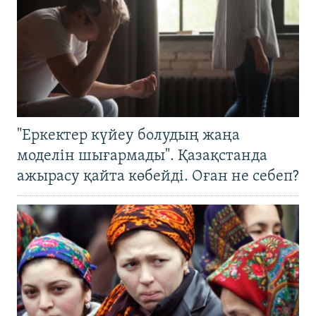
"Еркектер күйеу болудың жаңа
моделін шығармады". Қазақстанда
ажырасу қайта көбейді. Оған не себеп?