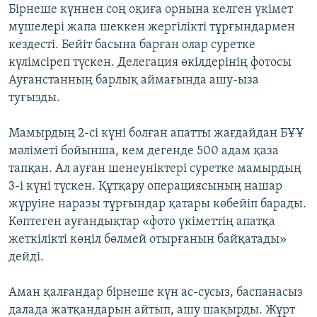
Бірнеше күннен соң оқиға орнына келген үкімет
мүшелері жапа шеккен жергілікті тұрғындармен
кездесті. Бейіт басына барған олар суретке
күлімсіреп түскен. Делегация өкілдерінің фотосы
Ауғанстанның барлық аймағында ашу-ыза
туғызды.
Мамырдың 2-сі күні болған апатты жағдайдан БҰҰ
мәліметі бойынша, кем дегенде 500 адам қаза
тапқан. Ал ауған шенеуніктері суретке мамырдың
3-і күні түскен. Құтқару операциясының нашар
жүруіне наразы тұрғындар қатары көбейіп барады.
Көптеген ауғандықтар «фото үкіметтің апатқа
жеткілікті көңіл бөлмей отырғанын байқатады»
дейді.
Аман қалғандар бірнеше күн ас-сусыз, баспанасыз
далада жатқандарын айтып, ашу шақырды. Жұрт