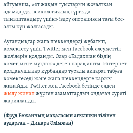
айтуынша, «ет жақын туыстарын жоғалтқан
адамдарды психологиялық тұрғыда
тыныштандыру үшін» іздеу операциясы тағы бес-
алты күн жалғасады.
Ауғандықтар жапа шеккендерді жұбатып,
көмектесу үшін Twitter мен Facebook әлеуметтік
желілерін қолданды. Олар «Бадахшан біздің
көмегімізге мұқтаж» деген парақ ашты. Интернет
қолданушылар құрбандар туралы ақпарат табуға
көмектеседі және жапа шеккендерге қаржы
жинайды. Twitter мен Facebook бетінде елден
жылу жинап
жүрген азаматтардың ондаған суреті
жарияланды.
(Фруд Бежанның мақаласын ағылшын тілінен
аударған – Динара Әлімжан)