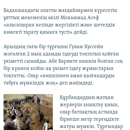
Бадахшандағы апатты жағдайлармен күресетін
ұлттық мекеменің өкілі Мохаммад Асеф
«аласапыран кезінде жергілікті және шетелдік
көмекті тарату қиынға түсті» дейді.
Ауылдың тағы бір тұрғыны Гулам Хуссейн
жоғалған 2 мың адамды іздеуді тоқтатып қойған
үкіметті сынайды. Абе Барикте көшкін болған соң
бір күннен кейін-ақ үкімет іздеу жұмыстарын
тоқтатты. Олар «көшкіннен аман қалғандарды
табуға мүмкіндік жоқ» деп мәлімдеді.
Құрбандардың жатқан
жерлерін анықтау қиын,
олар батпақтың астында
бірнеше метр тереңдікте
жатуы мүмкін. Тұрғындар