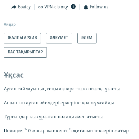
Бөлісу
VPN-сіз оқу
Follow us
Айдар
ЖАЛПЫ АРХИВ
ӘЛЕУМЕТ
ӘЛЕМ
БАС ТАҚЫРЫПТАР
Ұқсас
Ауған сайлауының соңы ақпараттық соғысқа ұласты
Ашынған ауған әйелдері ерлеріне қол жұмсайды
Тұрғындар қыз ұрлаған полициямен атысты
Полиция "10 жасар жанкешті" оқиғасын тексеріп жатыр