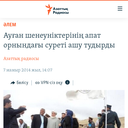
Accessibility
links
Skip
ӘЛЕМ
to
ЖАҢАЛЫҚТАР
Ауған шенеуніктерінің апат
main
САЯСАТ
content
орнындағы суреті ашу тудырды
AZATTYQTV
Skip
to
Азаттық радиосы
ҚАҢТАР ОҚИҒАСЫ
main
7 мамыр 2014 жыл, 14:07
АДАМ ҚҰҚЫҚТАРЫ
Navigation
Skip
ӘЛЕУМЕТ
Бөлісу
VPN-сіз оқу
to
ӘЛЕМ
Search
АРНАЙЫ ЖОБАЛАР
Русский