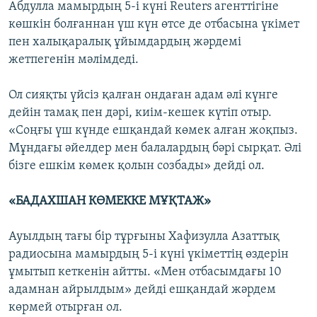
Абдулла мамырдың 5-і күні Reuters агенттігіне
көшкін болғаннан үш күн өтсе де отбасына үкімет
пен халықаралық ұйымдардың жәрдемі
жетпегенін мәлімдеді.
Ол сияқты үйсіз қалған ондаған адам әлі күнге
дейін тамақ пен дәрі, киім-кешек күтіп отыр.
«Соңғы үш күнде ешқандай көмек алған жоқпыз.
Мұндағы әйелдер мен балалардың бәрі сырқат. Әлі
бізге ешкім көмек қолын созбады» дейді ол.
«БАДАХШАН КӨМЕККЕ МҰҚТАЖ»
Ауылдың тағы бір тұрғыны Хафизулла Азаттық
радиосына мамырдың 5-і күні үкіметтің өздерін
ұмытып кеткенін айтты. «Мен отбасымдағы 10
адамнан айрылдым» дейді ешқандай жәрдем
көрмей отырған ол.