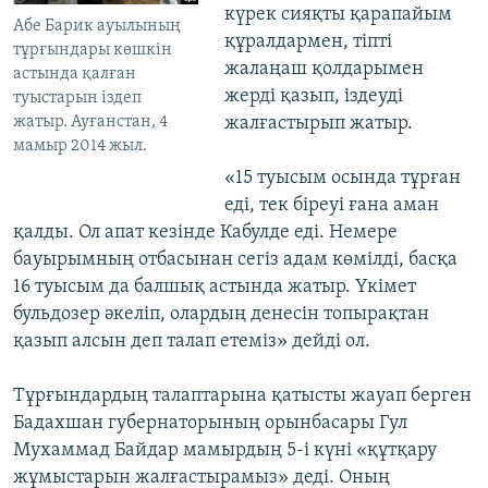
күрек сияқты қарапайым
Абе Барик ауылының
құралдармен, тіпті
тұрғындары көшкін
жалаңаш қолдарымен
астында қалған
жерді қазып, іздеуді
туыстарын іздеп
жатыр. Ауғанстан, 4
жалғастырып жатыр.
мамыр 2014 жыл.
«15 туысым осында тұрған
еді, тек біреуі ғана аман
қалды. Ол апат кезінде Кабулде еді. Немере
бауырымның отбасынан сегіз адам көмілді, басқа
16 туысым да балшық астында жатыр. Үкімет
бульдозер әкеліп, олардың денесін топырақтан
қазып алсын деп талап етеміз» дейді ол.
Тұрғындардың талаптарына қатысты жауап берген
Бадахшан губернаторының орынбасары Гул
Мухаммад Байдар мамырдың 5-і күні «құтқару
жұмыстарын жалғастырамыз» деді. Оның