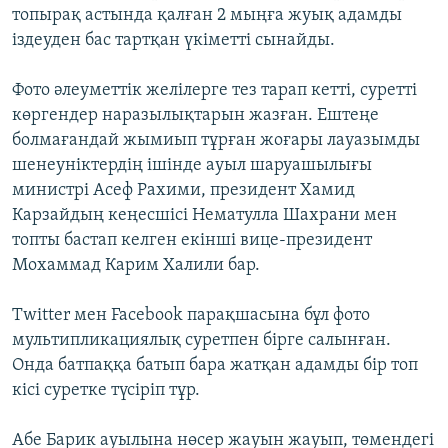
топырақ астында қалған 2 мыңға жуық адамды
іздеуден бас тартқан үкіметті сынайды.
Фото әлеуметтік желілерге тез тарап кетті, суретті
көргендер наразылықтарын жазған. Ештеңе
болмағандай жымиып тұрған жоғары лауазымды
шенеуніктердің ішінде ауыл шаруашылығы
министрі Асеф Рахими, президент Хамид
Карзайдың кеңесшісі Нематулла Шахрани мен
топты бастап келген екінші вице-президент
Мохаммад Карим Халили бар.
Twitter мен Facebook парақшасына бұл фото
мультипликациялық суретпен бірге салынған.
Онда батпаққа батып бара жатқан адамды бір топ
кісі суретке түсіріп тұр.
Абе Барик ауылына нөсер жауын жауып, төмендегі