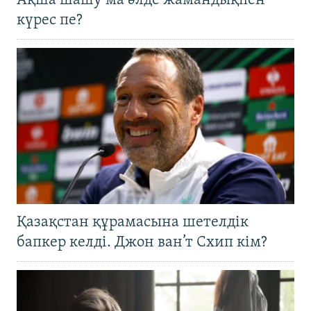
Ақша шашу ма әлде жамандықпен
күрес пе?
Қазақстан құрамасына шетелдік
бапкер келді. Джон ван’т Схип кім?