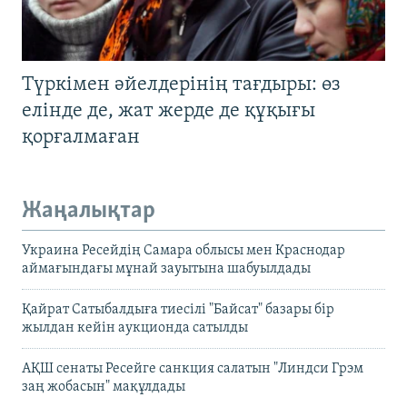
Түркімен әйелдерінің тағдыры: өз
елінде де, жат жерде де құқығы
қорғалмаған
Жаңалықтар
Украина Ресейдің Самара облысы мен Краснодар
аймағындағы мұнай зауытына шабуылдады
Қайрат Сатыбалдыға тиесілі "Байсат" базары бір
жылдан кейін аукционда сатылды
АҚШ сенаты Ресейге санкция салатын "Линдси Грэм
заң жобасын" мақұлдады