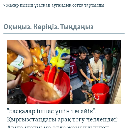
7 жасар қызын ұзатқан ауғандық сотқа тартылды
Оқыңыз. Көріңіз. Тыңдаңыз
"Басқалар ішпес үшін төгейік".
Қырғызстандағы арақ төгу челленджі: