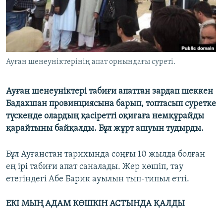
ЖАЗЫЛЫҢЫЗ
Басқа тілдерде
Ауған шенеуніктерінің апат орнындағы суреті.
Ауған шенеуніктері табиғи апаттан зардап шеккен
Бадахшан провинциясына барып, топтасып суретке
түскенде олардың қасіретті оқиғаға немқұрайды
қарайтыны байқалды. Бұл жұрт ашуын тудырды.
Бұл Ауғанстан тарихында соңғы 10 жылда болған
ең ірі табиғи апат саналады. Жер көшіп, тау
етегіндегі Абе Барик ауылын тып-типыл етті.
ЕКІ МЫҢ АДАМ КӨШКІН АСТЫНДА ҚАЛДЫ