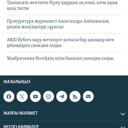
Таиландта мектепте біреу қарудан оқ атып, алты адам
қаза тапты
Прокуратура журналист Александра Алёхованың
үкімін жеңілдетуді сұраған
АҚШ Кубаға қару жеткізуге қатысы бар адамдар мен
ұйымдарға санкция салды
Ұлыбритания Ресейдің алты банкіне санкция салды
ЖАЗЫЛЫҢЫЗ
ЖАЛПЫ МӘЛІМЕТ
НЕГІЗГІ БӨЛІМДЕР