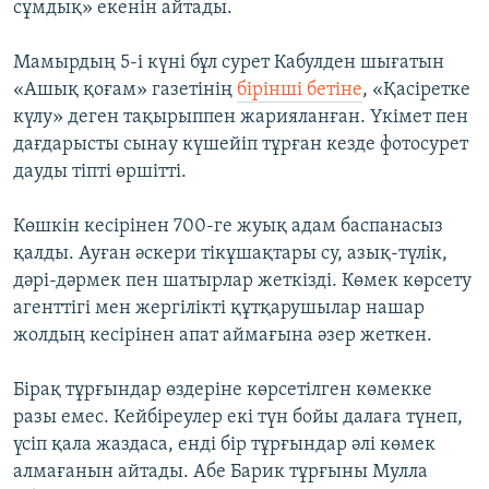
сұмдық» екенін айтады.
Мамырдың 5-і күні бұл сурет Кабулден шығатын
«Ашық қоғам» газетінің
бірінші бетіне
, «Қасіретке
күлу» деген тақырыппен жарияланған. Үкімет пен
дағдарысты сынау күшейіп тұрған кезде фотосурет
дауды тіпті өршітті.
Көшкін кесірінен 700-ге жуық адам баспанасыз
қалды. Ауған әскери тікұшақтары су, азық-түлік,
дәрі-дәрмек пен шатырлар жеткізді. Көмек көрсету
агенттігі мен жергілікті құтқарушылар нашар
жолдың кесірінен апат аймағына әзер жеткен.
Бірақ тұрғындар өздеріне көрсетілген көмекке
разы емес. Кейбіреулер екі түн бойы далаға түнеп,
үсіп қала жаздаса, енді бір тұрғындар әлі көмек
алмағанын айтады. Абе Барик тұрғыны Мулла