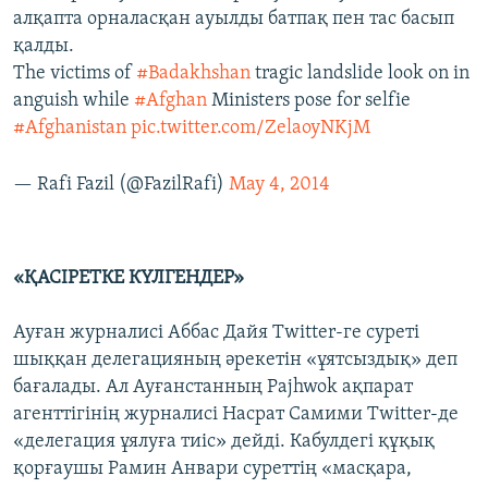
алқапта орналасқан ауылды батпақ пен тас басып
қалды.
The victims of
#Badakhshan
tragic landslide look on in
anguish while
#Afghan
Ministers pose for selfie
#Afghanistan
pic.twitter.com/ZelaoyNKjM
— Rafi Fazil (@FazilRafi)
May 4, 2014
«ҚАСІРЕТКЕ КҮЛГЕНДЕР»
Ауған журналисі Аббас Дайя Twitter-ге суреті
шыққан делегацияның әрекетін «ұятсыздық» деп
бағалады. Ал Ауғанстанның Pajhwok ақпарат
агенттігінің журналисі Насрат Самими Twitter-де
«делегация ұялуға тиіс» дейді. Кабулдегі құқық
қорғаушы Рамин Анвари суреттің «масқара,