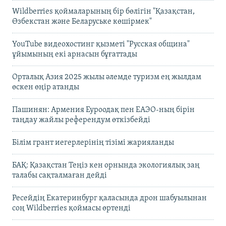
Wildberries қоймаларының бір бөлігін "Қазақстан,
Өзбекстан және Беларуське көшірмек"
YouTube видеохостинг қызметі "Русская община"
ұйымының екі арнасын бұғаттады
Орталық Азия 2025 жылы әлемде туризм ең жылдам
өскен өңір атанды
Пашинян: Армения Еуроодақ пен ЕАЭО-ның бірін
таңдау жайлы референдум өткізбейді
Білім грант иегерлерінің тізімі жарияланды
БАҚ: Қазақстан Теңіз кен орнында экологиялық заң
талабы сақталмаған дейді
Ресейдің Екатеринбург қаласында дрон шабуылынан
соң Wildberries қоймасы өртенді