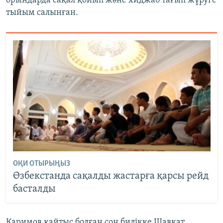
орындарда сақал қойып және хиджаб тағып жүруге
тыйым салынған.
ОҚИ ОТЫРЫҢЫЗ
Өзбекстанда сақалды жастарға қарсы рейд
басталды
Каримов қайтыс болған соң билікке Шавкат