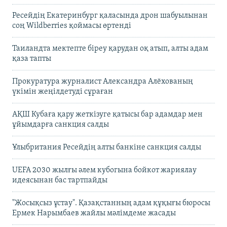
Ресейдің Екатеринбург қаласында дрон шабуылынан
соң Wildberries қоймасы өртенді
Таиландта мектепте біреу қарудан оқ атып, алты адам
қаза тапты
Прокуратура журналист Александра Алёхованың
үкімін жеңілдетуді сұраған
АҚШ Кубаға қару жеткізуге қатысы бар адамдар мен
ұйымдарға санкция салды
Ұлыбритания Ресейдің алты банкіне санкция салды
UEFA 2030 жылғы әлем кубогына бойкот жариялау
идеясынан бас тартпайды
"Жосықсыз ұстау". Қазақстанның адам құқығы бюросы
Ермек Нарымбаев жайлы мәлімдеме жасады