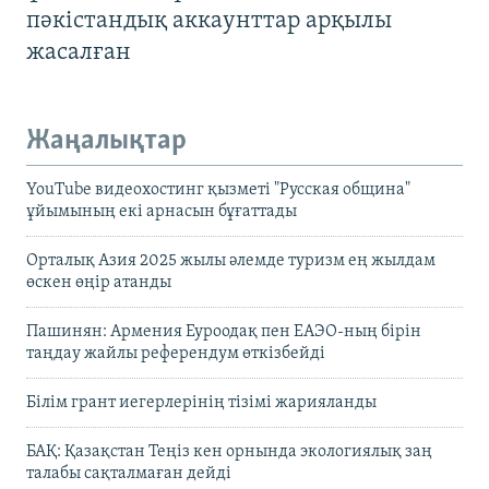
пәкістандық аккаунттар арқылы
жасалған
Жаңалықтар
YouTube видеохостинг қызметі "Русская община"
ұйымының екі арнасын бұғаттады
Орталық Азия 2025 жылы әлемде туризм ең жылдам
өскен өңір атанды
Пашинян: Армения Еуроодақ пен ЕАЭО-ның бірін
таңдау жайлы референдум өткізбейді
Білім грант иегерлерінің тізімі жарияланды
БАҚ: Қазақстан Теңіз кен орнында экологиялық заң
талабы сақталмаған дейді