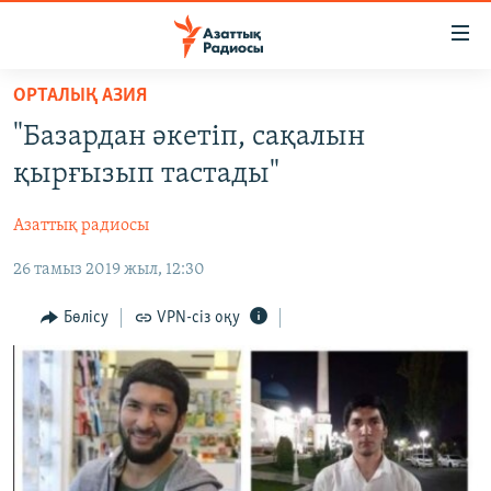
Accessibility
links
Skip
ОРТАЛЫҚ АЗИЯ
to
ЖАҢАЛЫҚТАР
"Базардан әкетіп, сақалын
main
САЯСАТ
content
қырғызып тастады"
AZATTYQTV
Skip
to
Азаттық радиосы
ҚАҢТАР ОҚИҒАСЫ
main
26 тамыз 2019 жыл, 12:30
АДАМ ҚҰҚЫҚТАРЫ
Navigation
Skip
ӘЛЕУМЕТ
Бөлісу
VPN-сіз оқу
to
ӘЛЕМ
Search
АРНАЙЫ ЖОБАЛАР
Русский