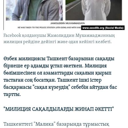
ЖАЗЫЛЫҢЫЗ
Басқа тілдерде
Facebook қолданушы Жамолиддин Мухаммаджонның
милиция рейдіне дейінгі және одан кейінгі келбеті.
Өзбек милициясы Ташкент базарынан сақалды
бірнеше ер адамды ұстап әкеткен. Милиция
бөлімшесінен ол азаматтарды сақалын қырып
тастаған соң босатқан. Ташкент ішкі істер
басқармасы "сақал күзеудің" себебін айтудан бас
тартты.
"МИЛИЦИЯ САҚАЛДЫЛАРДЫ ЖИНАП ӘКЕТТІ"
Ташкенттегі "Малика" базарында тұрмыстық