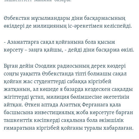
Ташкенттегі "Малика" базары.
Өзбекстан мұсылмандары діни басқармасының
өкілдері де милицияның іс-әрекетімен келіспейді.
- Азаматтарға сақал қойғанына бола қысым
көрсету – заңға қайшы, - дейді діни басқарма өкілі.
Бұған дейін Озодлик радиосының дерек көздері
соңғы уақытта Өзбекстанда тіпті болмашы сақал
қойған жас студенттерді сабаққа кіргізбей
жатқанын, ал көшеде я базарда кездескен сақалды
жігіттерді ұстап, милиция бөлімшесіне әкететінін
айтқан. Өткен аптада Азаттық Ферғанаға қала
басшысына инвестициялық жоба көрсетуге барған
ташкенттік кәсіпкерді сақалына бола әкімшілік
ғимаратына кіргізбей қойғаны туралы хабарлаған.