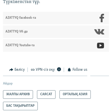
Түркіменстан тұр.
AZATTYQ Facebook-та
AZATTYQ VK-да
AZATTYQ Youtube-та
Бөлісу
VPN-сіз оқу
Follow us
Айдар
ЖАЛПЫ АРХИВ
САЯСАТ
ОРТАЛЫҚ АЗИЯ
БАС ТАҚЫРЫПТАР