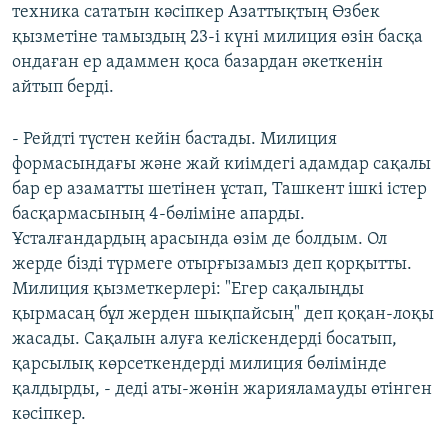
техника сататын кәсіпкер Азаттықтың Өзбек
қызметіне тамыздың 23-і күні милиция өзін басқа
ондаған ер адаммен қоса базардан әкеткенін
айтып берді.
- Рейдті түстен кейін бастады. Милиция
формасындағы және жай киімдегі адамдар сақалы
бар ер азаматты шетінен ұстап, Ташкент ішкі істер
басқармасының 4-бөліміне апарды.
Ұсталғандардың арасында өзім де болдым. Ол
жерде бізді түрмеге отырғызамыз деп қорқытты.
Милиция қызметкерлері: "Егер сақалыңды
қырмасаң бұл жерден шықпайсың" деп қоқан-лоқы
жасады. Сақалын алуға келіскендерді босатып,
қарсылық көрсеткендерді милиция бөлімінде
қалдырды, - деді аты-жөнін жарияламауды өтінген
кәсіпкер.