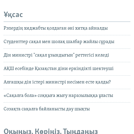
Ұқсас
Рэпердің хиджабты қолдаған әні хитқа айналды
Студенттер сақал мен шолақ шалбар жайлы сұрады
Дін министрі "сақал ұзындығын" реттегісі келеді
АҚШ есебінде Қазақстан діни еркіндікті шектеуші
Алғашқы дін істері министрі несімен есте қалды?
«Сақалға бола» соққыға жығу наразылыққа ұласты
Созақта сақалға байланысты дау шықты
Оқыңыз. Көріңіз. Тыңдаңыз