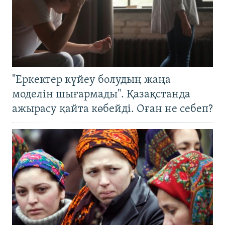
"Еркектер күйеу болудың жаңа
моделін шығармады". Қазақстанда
ажырасу қайта көбейді. Оған не себеп?