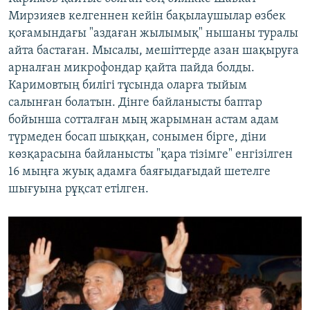
Мирзияев келгеннен кейін бақылаушылар өзбек
қоғамындағы "аздаған жылымық" нышаны туралы
айта бастаған. Мысалы, мешіттерде азан шақыруға
арналған микрофондар қайта пайда болды.
Каримовтың билігі тұсында оларға тыйым
салынған болатын. Дінге байланысты баптар
бойынша сотталған мың жарымнан астам адам
түрмеден босап шыққан, сонымен бірге, діни
көзқарасына байланысты "қара тізімге" енгізілген
16 мыңға жуық адамға баяғыдағыдай шетелге
шығуына рұқсат етілген.