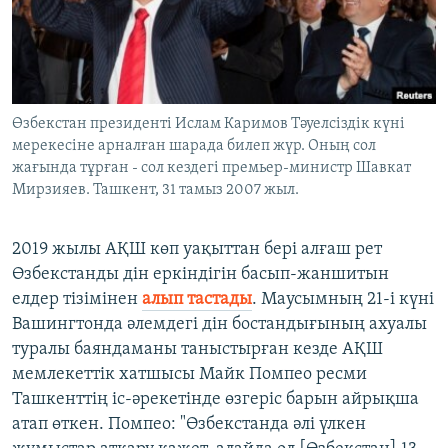
Өзбекстан президенті Ислам Каримов Тәуелсіздік күні
мерекесіне арналған шарада билеп жүр. Оның сол
жағында тұрған - сол кездегі премьер-министр Шавкат
Мирзияев. Ташкент, 31 тамыз 2007 жыл.
2019 жылы АҚШ көп уақыттан бері алғаш рет
Өзбекстанды дін еркіндігін басып-жаншитын
елдер тізімінен
алып тастады
. Маусымның 21-і күні
Вашингтонда әлемдегі дін бостандығының ахуалы
туралы баяндаманы таныстырған кезде АҚШ
мемлекеттік хатшысы Майк Помпео ресми
Ташкенттің іс-әрекетінде өзгеріс барын айрықша
атап өткен. Помпео: "Өзбекстанда әлі үлкен