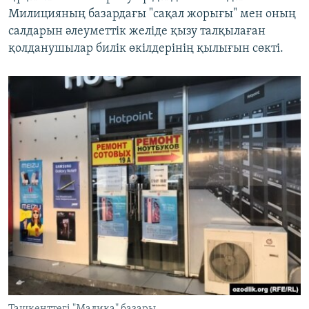
Милицияның базардағы "сақал жорығы" мен оның
салдарын әлеуметтік желіде қызу талқылаған
қолданушылар билік өкілдерінің қылығын сөкті.