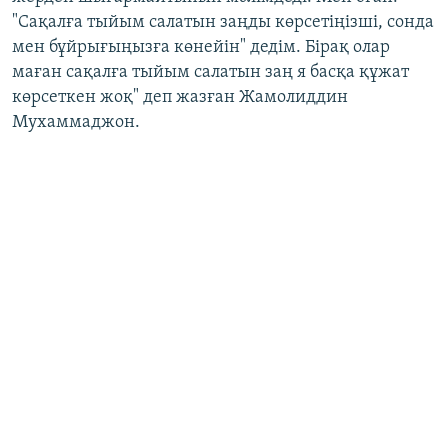
"Сақалға тыйым салатын заңды көрсетіңізші, сонда
мен бұйрығыңызға көнейін" дедім. Бірақ олар
маған сақалға тыйым салатын заң я басқа құжат
көрсеткен жоқ" деп жазған Жамолиддин
Мухаммаджон.