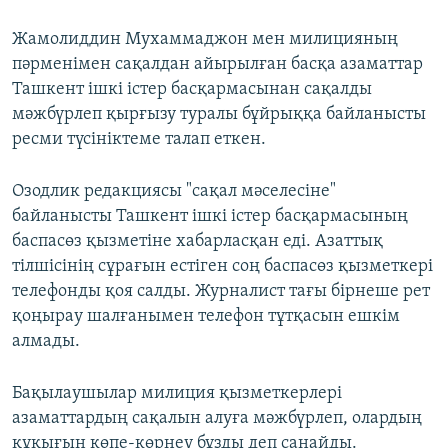
Жамолиддин Мухаммаджон мен милицияның
пәрменімен сақалдан айырылған басқа азаматтар
Ташкент ішкі істер басқармасынан сақалды
мәжбүрлеп қырғызу туралы бұйрыққа байланысты
ресми түсініктеме талап еткен.
Озодлик редакциясы "сақал мәселесіне"
байланысты Ташкент ішкі істер басқармасының
баспасөз қызметіне хабарласқан еді. Азаттық
тілшісінің сұрағын естіген соң баспасөз қызметкері
телефонды қоя салды. Журналист тағы бірнеше рет
қоңырау шалғанымен телефон тұтқасын ешкім
алмады.
Бақылаушылар милиция қызметкерлері
азаматтардың сақалын алуға мәжбүрлеп, олардың
құқығын көпе-көрнеу бұзды деп санайды.