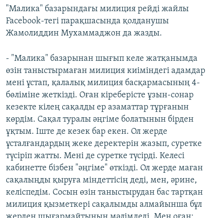
"Малика" базарындағы милиция рейді жайлы
Facebook-тегі парақшасында қолданушы
Жамолиддин Мухаммаджон да жазды.
- "Малика" базарынан шығып келе жатқанымда
өзін таныстырмаған милиция киіміндегі адамдар
мені ұстап, қалалық милиция басқармасының 4-
бөліміне жеткізді. Оған кіреберісте ұзын-сонар
кезекте кілең сақалды ер азаматтар тұрғанын
көрдім. Сақал туралы әңгіме болатынын бірден
ұқтым. Іште де кезек бар екен. Ол жерде
ұсталғандардың жеке деректерін жазып, суретке
түсіріп жатты. Мені де суретке түсірді. Келесі
кабинетте бізбен "әңгіме" өткізді. Ол жерде маған
сақалыңды қыруға міндеттісің деді, мен, әрине,
келіспедім. Сосын өзін таныстырудан бас тартқан
милиция қызметкері сақалымды алмайынша бұл
жерден шығармайтынын мәлімдеді. Мен оған: