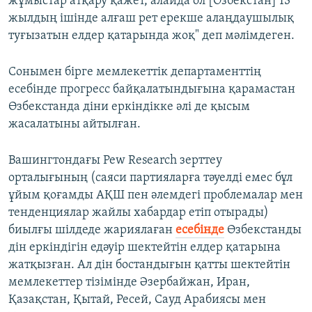
жұмыстар атқару қажет, алайда ол [Өзбекстан] 13
жылдың ішінде алғаш рет ерекше алаңдаушылық
туғызатын елдер қатарында жоқ" деп мәлімдеген.
Сонымен бірге мемлекеттік департаменттің
есебінде прогресс байқалатындығына қарамастан
Өзбекстанда діни еркіндікке әлі де қысым
жасалатыны айтылған.
Вашингтондағы Pew Research зерттеу
орталығының (саяси партияларға тәуелді емес бұл
ұйым қоғамды АҚШ пен әлемдегі проблемалар мен
тенденциялар жайлы хабардар етіп отырады)
биылғы шілдеде жариялаған
есебінде
Өзбекстанды
дін еркіндігін едәуір шектейтін елдер қатарына
жатқызған. Ал дін бостандығын қатты шектейтін
мемлекеттер тізімінде Әзербайжан, Иран,
Қазақстан, Қытай, Ресей, Сауд Арабиясы мен