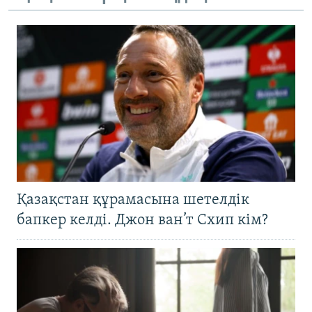
Қазақстан құрамасына шетелдік
бапкер келді. Джон ван’т Схип кім?