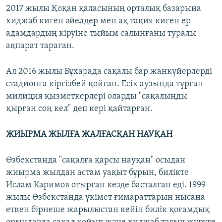
2017 жылы Қоқан қаласының орталық базарына
хиджаб киген әйелдер мен ақ тақия киген ер
адамдардың кіруіне тыйым салынғаны туралы
ақпарат тараған.
Ал 2016 жылы Бұхарада сақалы бар жанкүйерлерді
стадионға кіргізбей қойған. Есік аузында тұрған
милиция қызметкерлері оларды "сақалыңды
қырған соң кел" деп кері қайтарған.
ЖИЫРМА ЖЫЛҒА ЖАЛҒАСҚАН НАУҚАН
Өзбекстанда "сақалға қарсы науқан" осыдан
жиырма жылдан астам уақыт бұрын, билікте
Ислам Каримов отырған кезде басталған еді. 1999
жылы Өзбекстанда үкімет ғимараттарын нысана
еткен бірнеше жарылыстан кейін билік қоғамдық