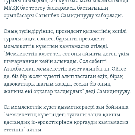
туралы тамыздың 13-і күні баспасөз мәслихатында
МҰҚК бас тергеу басқармасы бастығының
орынбасары Сагынбек Самидинуулу хабарлады.
Оның түсіндіруінше, президент қызметінің кепілі
туралы заңға сәйкес, бұрынғы президент
мемлекеттік күзетпен қамтамасыз етіледі.
"Мемлекеттік күзет тек сот оны айыпты деген үкім
шығарғаннан кейін алынады. Сол себепті
Атамбаевтан мемлекеттік күзет алынбаған. Әйтсе
де, біз бір жолы күзетті алып тастаған едік, бірақ
адвокаттары шағым жазды, сосын біз оның
жанына екі оққағар қалдырдық" деді Самидинуулу.
Ол мемлекеттік күзет қызметкерлері заң бойынша
"мемлекеттің күзетіндегі тұлғаны заңға қайшы
қастандық іс-әрекеттерінен қорғауды қамтамасыз
ететінін" айтты.