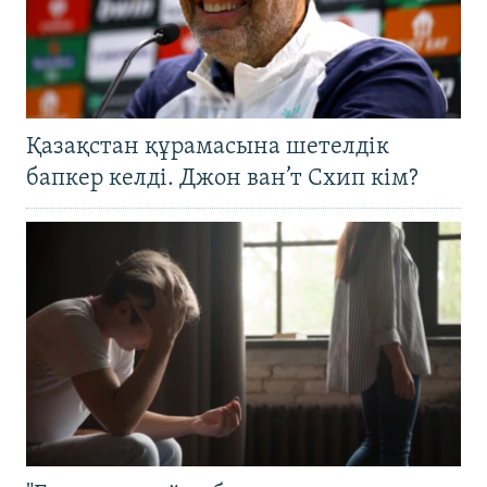
Қазақстан құрамасына шетелдік
бапкер келді. Джон ван’т Схип кім?