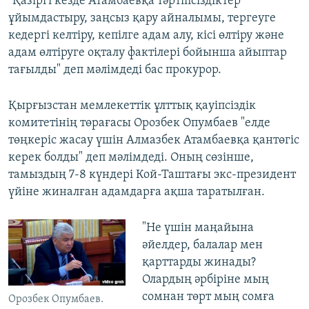
"Қазіргі кезде Атамбаевқа тәртіпсіздіктер
ұйымдастыру, заңсыз қару айналымы, тергеуге
кедергі келтіру, кепілге адам алу, кісі өлтіру және
адам өлтіруге оқталу фактілері бойынша айыптар
тағылды" деп мәлімдеді бас прокурор.
Қырғызстан мемлекеттік ұлттық қауіпсіздік
комитетінің төрағасы Орозбек Опумбаев "елде
төңкеріс жасау үшін Алмазбек Атамбаевқа қантөгіс
керек болды" деп мәлімдеді. Оның сөзінше,
тамыздың 7-8 күндері Кой-Таштағы экс-президент
үйіне жиналған адамдарға ақша таратылған.
"Не үшін маңайына
әйелдер, балалар мен
қарттарды жинады?
Олардың әрбіріне мың
сомнан төрт мың сомға
Орозбек Опумбаев.