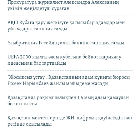
Прокуратура журналист Александра Алёхованың
үкімін жеңілдетуді сұраған
АҚШ Кубаға қару жеткізуге қатысы бар адамдар мен
ұйымдарға санкция салды
Ұлыбритания Ресейдің алты банкіне санкция салды
UEFA 2030 жылғы әлем кубогына бойкот жариялау
идеясынан бас тартпайды
"Жосықсыз ұстау". Қазақстанның адам құқығы бюросы
Ермек Нарымбаев жайлы мәлімдеме жасады
Қазақстанда рақымшылықпен 1,5 мың адам қамаудан
босап шықты
Қазақстан мектептерінде ЖИ, цифрлық қауіпсіздік пән
ретінде оқытылады