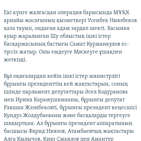
Екі күнге жалғасқан операция барысында МҰҚК
арнайы жасағының қызметкері Усенбек Ниязбеков
қаза тауып, ондаған адам зардап шекті. Басынан
ауыр жараланған Шу облыстық ішкі істер
басқармасының бастығы Самат Курманкулов ес-
түссіз жатыр. Оны емдеуге Мәскеуге ұшақпен
жеткізді.
Бұл оқиғалардан кейін ішкі істер министрлігі
бұрынғы президенттің кей жақтастарын, соның
ішінде парламент депутаттары Әсел Кодуранова
мен Ирина Карамушкинаны, бұрынғы депутат
Равшан Жээнбековті, бұрынғы президент кеңесшісі
Кундуз Жолдубаеваны және басқаларды тергеуге
шақыртқан. Ал бұрынғы президент аппаратының
басшысы Фарид Ниязов, Атамбаевтың жақтастары
Алга Кылычов, Кияз Смаилов пен Амантур