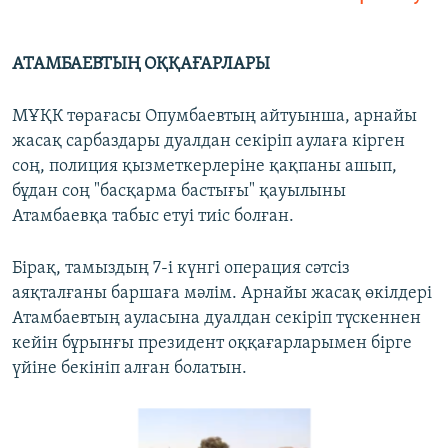
АТАМБАЕВТЫҢ ОҚҚАҒАРЛАРЫ
МҰҚК төрағасы Опумбаевтың айтуынша, арнайы
жасақ сарбаздары дуалдан секіріп аулаға кірген
соң, полиция қызметкерлеріне қақпаны ашып,
бұдан соң "басқарма бастығы" қауылыны
Атамбаевқа табыс етуі тиіс болған.
Бірақ, тамыздың 7-і күнгі операция сәтсіз
аяқталғаны баршаға мәлім. Арнайы жасақ өкілдері
Атамбаевтың ауласына дуалдан секіріп түскеннен
кейін бұрынғы президент оққағарларымен бірге
үйіне бекініп алған болатын.