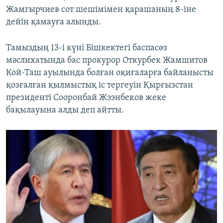
Жамгырчиев сот шешімімен қарашаның 8-іне
дейін қамауға алынды.
Тамыздың 13-і күні Бішкектегі баспасөз
мәслихатында бас прокурор Откурбек Жамшитов
Кой-Таш ауылында болған оқиғаларға байланысты
қозғалған қылмыстық іс тергеуін Қырғызстан
президенті Сооронбай Жээнбеков жеке
бақылауына алды деп айтты.