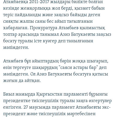
Атамбаевқа 2011-2017 жылдары билікте болған
кезінде жемқорлыққа жол берді, қызмет бабын
теріс пайдаланды және заңсыз байыды деген
сияқты жалпы саны бес айып тағылғанын
хабарлаған. Прокуратура Атамбаев қылмыстық
топтар арасында танымал Азиз Батукаевты заңсыз
босату туралы істе куәгер деп танылғанын
мәлімдеген.
Атамбаев бұл айыптардың бәрін жоққа шығарып,
өзін тергеуге шақырудың "саяси астары бар" деп
мәлімдеген. Ол Азиз Батукаевты босатуға қатысы
жоғын да айтқан.
Биыл мамырда Қырғызстан парламенті бұрынғы
президентке тиіспеушілік туралы заңға өзгертулер
енгізген. 27 маусымда парламент Атамбаевты экс-
президент және тиіспеушілік мәртебесінен