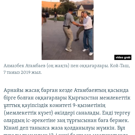
Алмазбек Атамбаев (оң жақта) пен оққағарлары. Кой-Таш,
7 тамыз 2019 жыл.
Арнайы жасақ барған кезде Атамбаевтың қасында
бірге болған оққағарлары Қырғызстан мемлекеттік
ұлттық қауіпсіздік комитеті 9-қызметінің
(мемлекеттік күзет) өкілдері саналады. Енді тергеу
олардың іс-әрекетіне заң тұрғысынан баға бермек.
Кінәлі деп танылса жаза қолданылуы мүмкін. Бұл