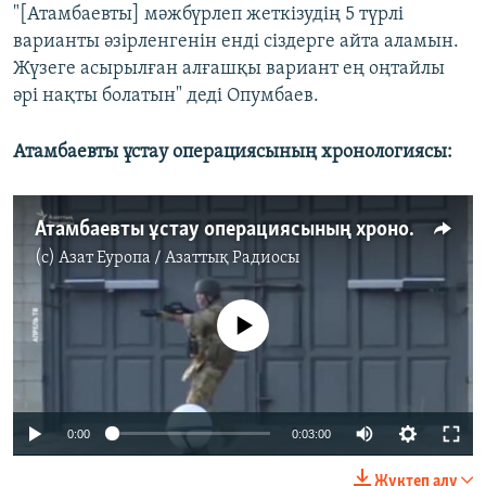
"[Атамбаевты] мәжбүрлеп жеткізудің 5 түрлі
варианты әзірленгенін енді сіздерге айта аламын.
Жүзеге асырылған алғашқы вариант ең оңтайлы
әрі нақты болатын" деді Опумбаев.
Атамбаевты ұстау операциясының хронологиясы:
Атамбаевты ұстау операциясының хронологиясы
(c)
Азат Еуропа / Азаттық Радиосы
No media source currently available
0:00
0:03:00
Жүктеп алу