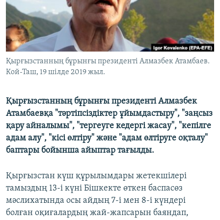
ЖАЗЫЛЫҢЫЗ
Басқа тілдерде
Қырғызстанның бұрынғы президенті Алмазбек Атамбаев.
Кой-Таш, 19 шілде 2019 жыл.
Қырғызстанның бұрынғы президенті Алмазбек
Атамбаевқа "тәртіпсіздіктер ұйымдастыру", "заңсыз
қару айналымы", "тергеуге кедергі жасау", "кепілге
адам алу", "кісі өлтіру" және "адам өлтіруге оқталу"
баптары бойынша айыптар тағылды.
Қырғызстан күш құрылымдары жетекшілері
тамыздың 13-і күні Бішкекте өткен баспасөз
мәслихатында осы айдың 7-і мен 8-і күндері
болған оқиғалардың жай-жапсарын баяндап,