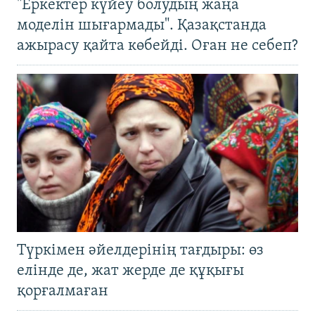
"Еркектер күйеу болудың жаңа
моделін шығармады". Қазақстанда
ажырасу қайта көбейді. Оған не себеп?
Түркімен әйелдерінің тағдыры: өз
елінде де, жат жерде де құқығы
қорғалмаған