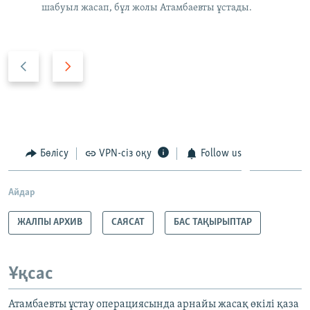
шабуыл жасап, бұл жолы Атамбаевты ұстады.
P
N
r
e
e
x
v
t
i
s
o
l
Бөлісу
VPN-сіз оқу
Follow us
u
i
s
d
Айдар
s
e
l
ЖАЛПЫ АРХИВ
САЯСАТ
БАС ТАҚЫРЫПТАР
i
d
e
Ұқсас
Атамбаевты ұстау операциясында арнайы жасақ өкілі қаза