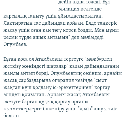
дейін ақша төледі. Бұл
милиция келгенде
қарсылық таныту үшін ұйымдастырылған.
Лақтыратын тас дайындап қойған. Елде төңкеріс
жасау үшін оған қан төгу керек болды. Мен мұны
ресми түрде ашық айтамын" деп мәлімдеді
Опумбаев.
Бұған қоса ол Атамбаевты тергеуге "мәжбүрлеп
жеткізу жөніндегі шаралар" қалай дайындалғаны
жайлы айтып берді. Опумбаевтың сөзінше, арнайы
жасақ сарбаздарына операция кезінде "сырт
жақтан күш қолдану іс-әрекеттерінен" қорғау
міндеті қойылған. Арнайы жасақ Атамбаевты
әкетуге барған құқық қорғау органы
қызметкерлерге ішке кіру үшін "дәліз" ашуы тиіс
болған.