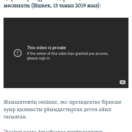
мәслихаты (Бішкек, 13 тамыз 2019 жыл):
Жамшитовтің сөзінше, экс-президентке бірнеше
ауыр қылмысты ұйымдастырған деген айып
тағылған.