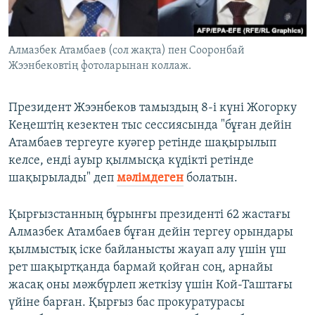
Алмазбек Атамбаев (сол жақта) пен Сооронбай
Жээнбековтің фотоларынан коллаж.
Президент Жээнбеков тамыздың 8-і күні Жогорку
Кеңештің кезектен тыс сессиясында "бұған дейін
Атамбаев тергеуге куәгер ретінде шақырылып
келсе, енді ауыр қылмысқа күдікті ретінде
шақырылады" деп
мәлімдеген
болатын.
Қырғызстанның бұрынғы президенті 62 жастағы
Алмазбек Атамбаев бұған дейін тергеу орындары
қылмыстық іске байланысты жауап алу үшін үш
рет шақыртқанда бармай қойған соң, арнайы
жасақ оны мәжбүрлеп жеткізу үшін Кой-Таштағы
үйіне барған. Қырғыз бас прокуратурасы