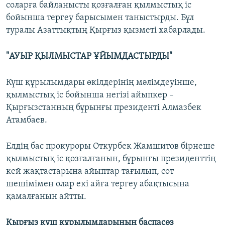
соларға байланысты қозғалған қылмыстық іс
бойынша тергеу барысымен таныстырды. Бұл
туралы Азаттықтың Қырғыз қызметі хабарлады.
"АУЫР ҚЫЛМЫСТАР ҰЙЫМДАСТЫРДЫ"
Күш құрылымдары өкілдерінің мәлімдеуінше,
қылмыстық іс бойынша негізі айыпкер –
Қырғызстанның бұрынғы президенті Алмазбек
Атамбаев.
Елдің бас прокуроры Откурбек Жамшитов бірнеше
қылмыстық іс қозғалғанын, бұрынғы президенттің
кей жақтастарына айыптар тағылып, сот
шешімімен олар екі айға тергеу абақтысына
қамалғанын айтты.
Қырғыз күш құрылымдарының баспасөз