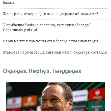
болды
Жастар саясаткерлердің қолшоқпарына айналды ма?
"Экс-басшы билікке араласса, катаклизм болады".
Сарапшылар пікірі
Парламенттік комиссия Атамбаевқа алты айып тақты
Атамбаев партия басшылығынан кетіп, оққағары сотталды
Оқыңыз. Көріңіз. Тыңдаңыз