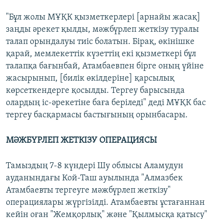
"Бұл жолы МҰҚК қызметкерлері [арнайы жасақ]
заңды әрекет қылды, мәжбүрлеп жеткізу туралы
талап орындалуы тиіс болатын. Бірақ, өкінішке
қарай, мемлекеттік күзеттің екі қызметкері бұл
талапқа бағынбай, Атамбаевпен бірге оның үйіне
жасырынып, [билік өкілдеріне] қарсылық
көрсеткендерге қосылды. Тергеу барысында
олардың іс-әрекетіне баға беріледі" деді МҰҚК бас
тергеу басқармасы бастығының орынбасары.
МӘЖБҮРЛЕП ЖЕТКІЗУ ОПЕРАЦИЯСЫ
Тамыздың 7-8 күндері Шу облысы Аламудун
ауданындағы Кой-Таш ауылында "Алмазбек
Атамбаевты тергеуге мәжбүрлеп жеткізу"
операциялары жүргізілді. Атамбаевты ұстағаннан
кейін оған "Жемқорлық" және "Қылмысқа қатысу"