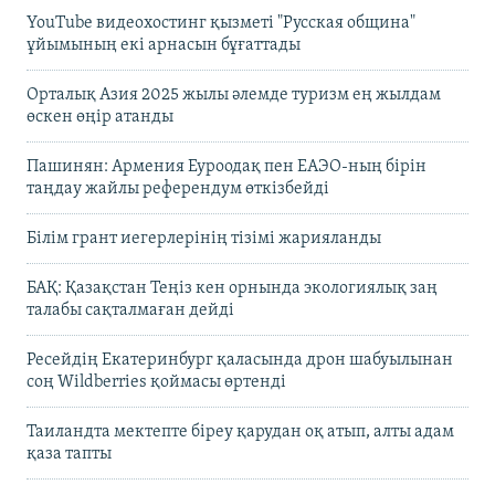
YouTube видеохостинг қызметі "Русская община"
ұйымының екі арнасын бұғаттады
Орталық Азия 2025 жылы әлемде туризм ең жылдам
өскен өңір атанды
Пашинян: Армения Еуроодақ пен ЕАЭО-ның бірін
таңдау жайлы референдум өткізбейді
Білім грант иегерлерінің тізімі жарияланды
БАҚ: Қазақстан Теңіз кен орнында экологиялық заң
талабы сақталмаған дейді
Ресейдің Екатеринбург қаласында дрон шабуылынан
соң Wildberries қоймасы өртенді
Таиландта мектепте біреу қарудан оқ атып, алты адам
қаза тапты