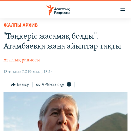
Accessibility
links
Skip
ЖАЛПЫ АРХИВ
to
ЖАҢАЛЫҚТАР
"Төңкеріс жасамақ болды".
main
САЯСАТ
content
Атамбаевқа жаңа айыптар тақты
AZATTYQTV
Skip
to
Азаттық радиосы
ҚАҢТАР ОҚИҒАСЫ
main
13 тамыз 2019 жыл, 13:14
АДАМ ҚҰҚЫҚТАРЫ
Navigation
Skip
ӘЛЕУМЕТ
Бөлісу
VPN-сіз оқу
to
ӘЛЕМ
Search
АРНАЙЫ ЖОБАЛАР
Русский