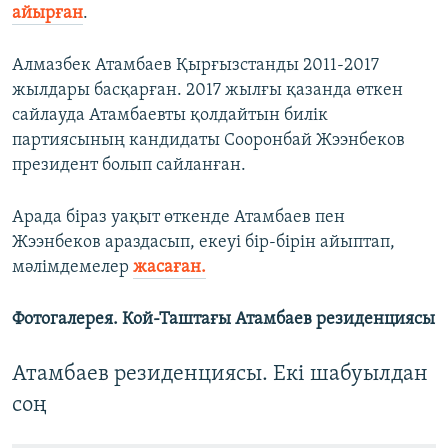
айырған
.
Алмазбек Атамбаев Қырғызстанды 2011-2017
жылдары басқарған. 2017 жылғы қазанда өткен
сайлауда Атамбаевты қолдайтын билік
партиясының кандидаты Сооронбай Жээнбеков
президент болып сайланған.
Арада біраз уақыт өткенде Атамбаев пен
Жээнбеков араздасып, екеуі бір-бірін айыптап,
мәлімдемелер
жасаған.
Фотогалерея. Кой-Таштағы Атамбаев резиденциясы
Атамбаев резиденциясы. Екі шабуылдан
соң