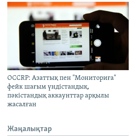
OCCRP: Азаттық пен "Мониториға"
фейк шағым үндістандық,
пәкістандық аккаунттар арқылы
жасалған
Жаңалықтар