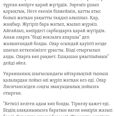
тұрған көпірге қарай жүгірдік. Зәреміз ұшып
қорықтық. Неге екенін білмеймін, қатты атыс
болып жатқан уақытты таңдап алыппыз. Қар,
жаңбыр. Жүгіріп бара жатып, жылап жүрміз.
Айғайлап, көпірдегі сарбаздарға қарай жүгірдік.
Анам оларға "бізді вокзалға апаршы" деп
жалынғандай болды. Олар осындай қауіпті кезде
шығып кеткенімізге ұрысты. Бізді отырғызып
алды. Оларға көп рақмет. Ешқашан ұмытпаймын"
дейді әйел.
Украинаның шығысындағы айтарлықтай тыныш
қалалардан пойыз әлі жүріп жатқан кез еді. Олар
Лисичанскіден соңғы эвакуациялық пойызға
отырған.
"Кеткісі келген адам көп болды. Тіркелу қажет еді.
Біздің алақанымызға баратын вагон нөмірін жазып