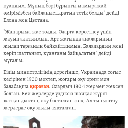
қуандым. Мұның бәрі бұрынғы мамыражай
өмірімізбен байланыстыратын тетік болды" дейді
Елена мен Цветана.
"Жанарыма жас толды. Оларға көрсетпеу үшін
жауып алатынмын. Арт жағында аналарының
жылап тұрғанын байқайтынмын. Балалардың мені
көріп шаттанып, қуанғаны байқалатын" дейді
мұғалім.
Білім министрлігінің дерегінше, Украинада соғыс
кесірінен 1900 мектеп, жоғары оқу орны мен
балабақша
қираған
. Олардың 180-і жермен жексен
болған. Кей жерлерде үздіксіз шайқас жүріп
жатқандықтан, оқу басталған жоқ. Ал тыныштау
жерлерде оқу жылы аяқталған.