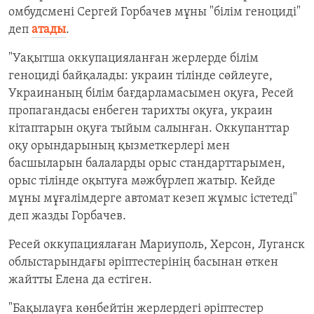
омбудсмені Сергей Горбачев мұны "білім геноциді"
деп
атады
.
"Уақытша оккупацияланған жерлерде білім
геноциді байқалады: украин тілінде сөйлеуге,
Украинаның білім бағдарламасымен оқуға, Ресей
пропагандасы енбеген тарихты оқуға, украин
кітаптарын оқуға тыйым салынған. Оккупанттар
оқу орындарының қызметкерлері мен
басшыларын балаларды орыс стандарттарымен,
орыс тілінде оқытуға мәжбүрлеп жатыр. Кейде
мұны мұғалімдерге автомат кезеп жұмыс істетеді"
деп жазды Горбачев.
Ресей оккупациялаған Мариуполь, Херсон, Луганск
облыстарындағы әріптестерінің басынан өткен
жайтты Елена да естіген.
"Бақылауға көнбейтін жерлердегі әріптестер