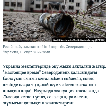
ЖАЗЫЛЫҢЫЗ
Басқа тілдерде
Ресей шабуылынан кейінгі көрініс. Северодонецк,
Украина, 16 сәуір 2022 жыл.
Украина мектептерінде оқу жылы аяқталып жатыр.
"Настоящее время" Северодонецк қаласындағы
бастауыш сынып мұғалімімен сөйлесіп, соғыс
кезінде олардың қалай жұмыс істеп жатқанын
анықтап көрді. Наурызда эвакуация жасалғанда
Львовқа кеткен ұстаз, соғысқа қарамастан,
жұмысын қашықтан жалғастырған.