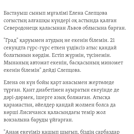
Бастауыш сынып мұғалімі Елена Слепцова
соғыстың алғашқы күндері оқ астында қалған
Северодонецк қаласынан Львов облысына барған.
"Град" қаруымен атудың не екенін білемін. 21
секундта гүрс
-гүрс еткен үздіксіз атыс қандай
болатынын көрдім. Естіп жүрмін, түсінемін.
Мынаның автомат екенін, басқасының миномет
екенін білемін" дейді Слепцова.
Елена он күн бойы қарт анасымен жертөледе
тұрған. Қант диабетімен ауыратын екеуінде де
дәрі-дәрмек, ішерге азық болмаған. Атысқа
қарамастан, әйелдер қандай жолмен болса да
көрші Лисичанск қаласындағы темір жол
вокзалына баруды ұйғарған.
"Анам екеуіміз қашып шығып, біздің сарбаздар