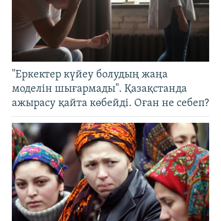
"Еркектер күйеу болудың жаңа
моделін шығармады". Қазақстанда
ажырасу қайта көбейді. Оған не себеп?