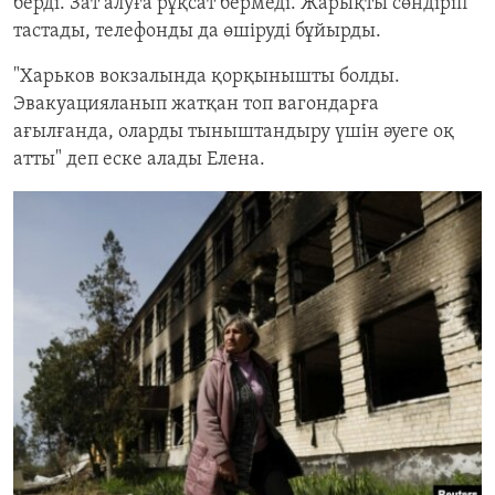
берді. Зат алуға рұқсат бермеді. Жарықты сөндіріп
тастады, телефонды да өшіруді бұйырды.
"Харьков вокзалында қорқынышты болды.
Эвакуацияланып жатқан топ вагондарға
ағылғанда, оларды тыныштандыру үшін әуеге оқ
атты" деп еске алады Елена.