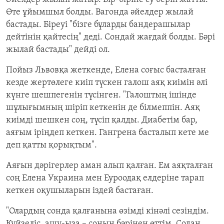
Өте ұйымшыл болды. Вагонда әйелдер жылай
бастады. Біреуі "бізге бұларды бандерашылар
дейтінін қайтесің" деді. Сондай жағдай болды. Бәрі
жылай бастады" дейді ол.
Пойыз Львовқа жеткенде, Елена соғыс басталған
кезде жертөлеге киіп түскен галош аяқ киімін әлі
күнге шешпегенін түсінген. "Галоштың ішінде
шұлығымның шіріп кеткенін де білмеппін. Аяқ
киімді шешкен соң, түсіп қалды. Диабетім бар,
аяғым іріңдеп кеткен. Гангрена басталып кете ме
деп қатты қорықтым".
Аяғын дәрігерлер аман алып қалған. Ем аяқталған
соң Елена Украина мен Еуроодақ елдеріне тарап
кеткен оқушыларын іздей бастаған.
"Олардың сонда қалғанына өзімді кінәлі сезіндім.
Күйзеліс, ашу-ыза – соның бәрінен өттім. Содан