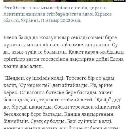
Ресей басқыншылығы кесірінен өртеніп, қираған
мектептің жанынан өтіп бара жатқан адам. Харьков
облысы, Украина, 11 мамыр 2022 жыл.
Елена басқа да жолаушылар секілді өзімен бірге
құжат салынған кішкентай сөмке ғана алған. Су
да, азық-түлік те болмаған. Қажет құрал-жабдықты
еріктілер вагон терезесінен лақтырған дейді Елена
көзіне жас алып.
"Шөлдеп, су ішкіміз келді. Терезеге бір ер адам
келіп, "Су керек пе?" деп айғайлады. Иә, әрине
керек. Ол вагонға бөтелке бере бастады. Үлкен
болғандықтан, терезеге сыймай кетті. "Қазір" деді
де, біреуді шақырды. Сосын терезеден кішкентай
бөтелкелер бере бастады. Қанша лақтырғанын
білмеймін. Суық су болды. Бәрі су ішкісі келді.
Әйелдер жылап жатыр. Бір-біріне су беріп жатты.