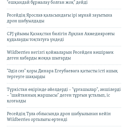
"ешқандай бұрмалау болған жоқ" дейді
Ресейдің Ярослав қаласындағы ірі мұнай зауытына
дрон шабуылдады
CPJ ұйымы Қазақстан билігін Лұқпан Ахмедияровты
қудалауды тоқтатуға үндеді
Wildberries негізгі қоймаларын Ресейден көшірмек
деген хабарды жоққа шығарды
"Әділ сөз" қоры Динара Егеубаеваға қатысты істі ашық
тергеуге шақырды
Түркістан өңірінде әйелдерді – "ұрғашылар", әншілерді
– "шайтанның жаршысы" деген тұрғын ұсталып, іс
қозғалды
Ресейдің Тула облысында дрон шабуылынан кейін
Wildberries орталығы өртенді