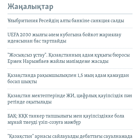
Жаңалықтар
Ұлыбритания Ресейдің алты банкіне санкция салды
UEFA 2030 жылғы әлем кубогына бойкот жариялау
идеясынан бас тартпайды
"Жосықсыз ұстау". Қазақстанның адам құқығы бюросы
Ермек Нарымбаев жайлы мәлімдеме жасады
Қазақстанда рақымшылықпен 1,5 мың адам қамаудан
босап шықты
Қазақстан мектептерінде ЖИ, цифрлық қауіпсіздік пән
ретінде оқытылады
БАҚ: КҚК танкер тапшылығы мен қауіпсіздікке бола
мұнай тиеуді үзіп-созуға мәжбүр
"Қазақстан" арнасы сайлауалды дебаттағы сауалнамада