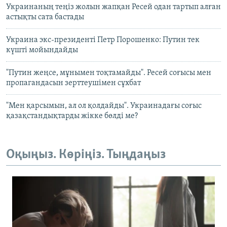
Украинаның теңіз жолын жапқан Ресей одан тартып алған
астықты сата бастады
Украина экс-президенті Петр Порошенко: Путин тек
күшті мойындайды
"Путин жеңсе, мұнымен тоқтамайды". Ресей соғысы мен
пропагандасын зерттеушімен сұхбат
"Мен қарсымын, ал ол қолдайды". Украинадағы соғыс
қазақстандықтарды жікке бөлді ме?
Оқыңыз. Көріңіз. Тыңдаңыз