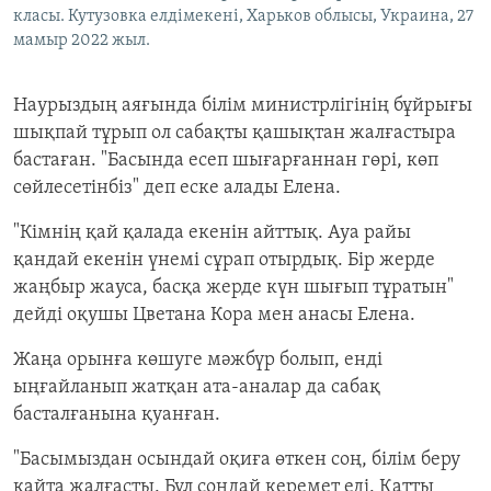
класы. Кутузовка елдімекені, Харьков облысы, Украина, 27
мамыр 2022 жыл.
Наурыздың аяғында білім министрлігінің бұйрығы
шықпай тұрып ол сабақты қашықтан жалғастыра
бастаған. "Басында есеп шығарғаннан гөрі, көп
сөйлесетінбіз" деп еске алады Елена.
"Кімнің қай қалада екенін айттық. Ауа райы
қандай екенін үнемі сұрап отырдық. Бір жерде
жаңбыр жауса, басқа жерде күн шығып тұратын"
дейді оқушы Цветана Кора мен анасы Елена.
Жаңа орынға көшуге мәжбүр болып, енді
ыңғайланып жатқан ата-аналар да сабақ
басталғанына қуанған.
"Басымыздан осындай оқиға өткен соң, білім беру
қайта жалғасты. Бұл сондай керемет еді. Қатты