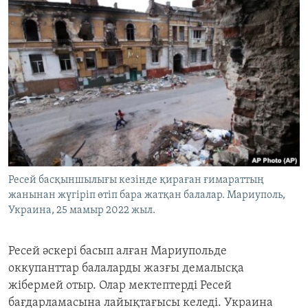
Ресей басқыншылығы кезінде қираған ғимараттың
жанынан жүгіріп өтіп бара жатқан балалар. Мариуполь,
Украина, 25 мамыр 2022 жыл.
Ресей әскері басып алған Мариупольде
оккупанттар балаларды жазғы демалысқа
жібермей отыр. Олар мектептерді Ресей
бағдарламасына лайықтағысы келеді. Украина