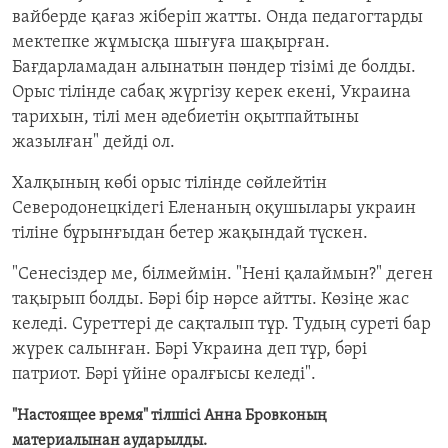
вайберде қағаз жіберіп жатты. Онда педагогтарды
мектепке жұмысқа шығуға шақырған.
Бағдарламадан алынатын пәндер тізімі де болды.
Орыс тілінде сабақ жүргізу керек екені, Украина
тарихын, тілі мен әдебиетін оқытпайтыны
жазылған" дейді ол.
Халқының көбі орыс тілінде сөйлейтін
Северодонецкідегі Еленаның оқушылары украин
тіліне бұрынғыдан бетер жақындай түскен.
"Сенесіздер ме, білмеймін. "Нені қалаймын?" деген
тақырып болды. Бәрі бір нәрсе айтты. Көзіңе жас
келеді. Суреттері де сақталып тұр. Тудың суреті бар
жүрек салынған. Бәрі Украина деп тұр, бәрі
патриот. Бәрі үйіне оралғысы келеді".
"Настоящее время" тілшісі Анна Бровконың
материалынан аударылды.