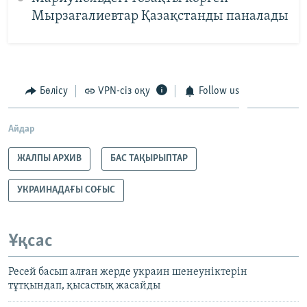
Мырзағалиевтар Қазақстанды паналады
Бөлісу
VPN-сіз оқу
Follow us
Айдар
ЖАЛПЫ АРХИВ
БАС ТАҚЫРЫПТАР
УКРАИНАДАҒЫ СОҒЫС
Ұқсас
Ресей басып алған жерде украин шенеуніктерін
тұтқындап, қысастық жасайды