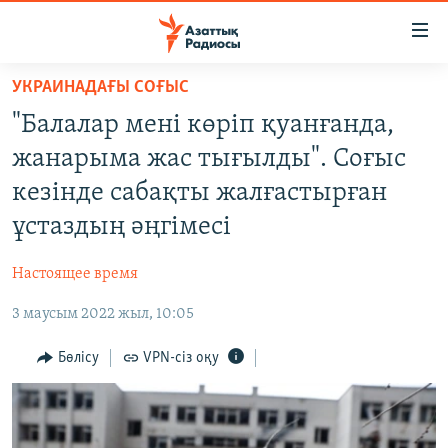
Accessibility
links
Skip
УКРАИНАДАҒЫ СОҒЫС
to
ЖАҢАЛЫҚТАР
"Балалар мені көріп қуанғанда,
main
САЯСАТ
content
жанарыма жас тығылды". Соғыс
AZATTYQTV
Skip
кезінде сабақты жалғастырған
to
ҚАҢТАР ОҚИҒАСЫ
ұстаздың әңгімесі
main
АДАМ ҚҰҚЫҚТАРЫ
Navigation
Настоящее время
Skip
ӘЛЕУМЕТ
to
3 маусым 2022 жыл, 10:05
ӘЛЕМ
Search
АРНАЙЫ ЖОБАЛАР
Бөлісу
VPN-сіз оқу
Русский