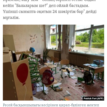
кейін "Балаларым ше?" деп ойлай бастадым.
Үшінші сыныпта оқитын 24 шәкіртім бар" дейді
мұғалім.
Ресей басқыншылығы кесірінен қирап-бүлінген мектеп