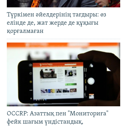
Түркімен әйелдерінің тағдыры: өз
елінде де, жат жерде де құқығы
қорғалмаған
OCCRP: Азаттық пен "Мониториға"
фейк шағым үндістандық,