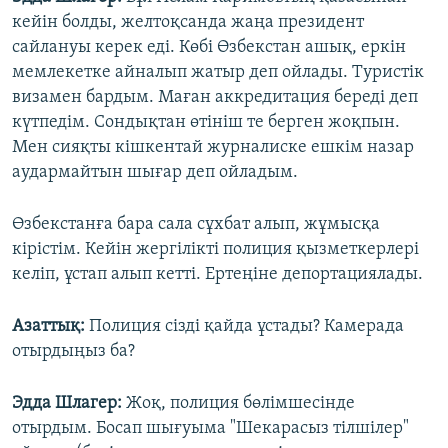
кейін болды, желтоқсанда жаңа президент
сайлануы керек еді. Көбі Өзбекстан ашық, еркін
мемлекетке айналып жатыр деп ойлады. Туристік
визамен бардым. Маған аккредитация береді деп
күтпедім. Сондықтан өтініш те берген жоқпын.
Мен сияқты кішкентай журналиске ешкім назар
аудармайтын шығар деп ойладым.
Өзбекстанға бара сала сұхбат алып, жұмысқа
кірістім. Кейін жергілікті полиция қызметкерлері
келіп, ұстап алып кетті. Ертеңіне депортациялады.
Азаттық:
Полиция сізді қайда ұстады? Камерада
отырдыңыз ба?
Эдда Шлагер:
Жоқ, полиция бөлімшесінде
отырдым. Босап шығуыма "Шекарасыз тілшілер"