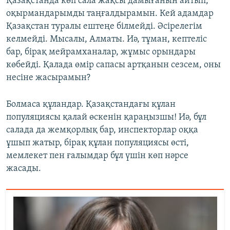
Қазақстанда көп сала жақсы дамығанын айтып,
оқырмандарымды таңғалдырамын. Кей адамдар
Қазақстан туралы ештеңе білмейді. Әсірелегім
келмейді. Мысалы, Алматы. Иә, тұман, кептеліс
бар, бірақ мейрамханалар, жұмыс орындары
көбейді. Қалада өмір сапасы артқанын сезсем, оны
несіне жасырамын?
Болмаса құландар. Қазақстандағы құлан
популяциясы қалай өскенін қараңызшы! Иә, бұл
салада да жемқорлық бар, инспекторлар оққа
ұшып жатыр, бірақ құлан популяциясы өсті,
мемлекет пен ғалымдар бұл үшін көп нәрсе
жасады.