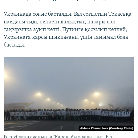
Украинада соғыс басталды. Бұл соғыстың Тоқаевқа
пайдасы тиді, өйткені халықтың назары сол
тақырыпқа ауып кетті. Путинге қосылып кетпей,
Украинаға қарсы шықпағаны үшін танымал бола
бастады.
Республика алаңында "Қарапайым халықпыз. Біз –