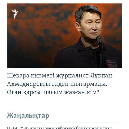
Шекара қызметі журналист Лұқпан
Ахмедияровты елден шығармады.
Оған қарсы шағым жазған кім?
Жаңалықтар
UEFA 2030 жылғы әлем кубогына бойкот жариялау