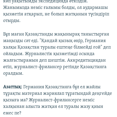
көп уақытымды экспедицияда өткіздім.
Жанымызда неміс ғалымы болды, ол аудармашы
қызметін атқарып, не болып жатқанын түсіндіріп
отырды.
Бұл маған Қазақстанды жақынырақ таныстырған
маңызды сәт еді. "Қандай қызық өңір, Германия
халқы Қазақстан туралы ештеңе білмейді ғой" деп
ойладым. Журналистік қызметімді осында
жалғастырамын деп шештім. Аккредитациядан
өтіп, журналист-фрилансер ретінде Қазақстанға
оралдым.
Азаттық:
Германия Қазақстанға бұл ел жайлы
тұрақты материал жариялап тұратындай деңгейде
қызыға ма? Журналист-фрилансерге неміс
халқынан алыста жатқан ел туралы жазу қиын
емес пе?