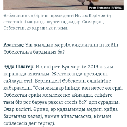
Өзбекстанның бірінші президенті Ислам Кәрімовтің
ескерткіші маңында жүрген адамдар. Самарқан,
Өзбекстан, 29 қараша 2019 жыл.
Азаттық:
Үш жылдық мерзім аяқталғаннан кейін
Өзбекстанға бардыңыз ба?
Эдда Шлагер:
Иә, екі рет. Бұл мерзім 2019 жылы
қарашада аяқталды. Желтоқсанда президент
сайлауы өтті. Берлиндегі Өзбекстан елшілігіне
хабарласып, "Осы жылдар ішінде көп нәрсе өзгерді.
Өзбекстан еркін мемлекетке айналды, еліңізге
тағы бір рет баруға рұқсат етесіз бе?" деп сұрадым.
Олар келісті. Әрине, әр қадамымды аңдып, қайда
барғыңыз келеді, немен айналысасыз, кіммен
сөйлесесіз деп тергеді.