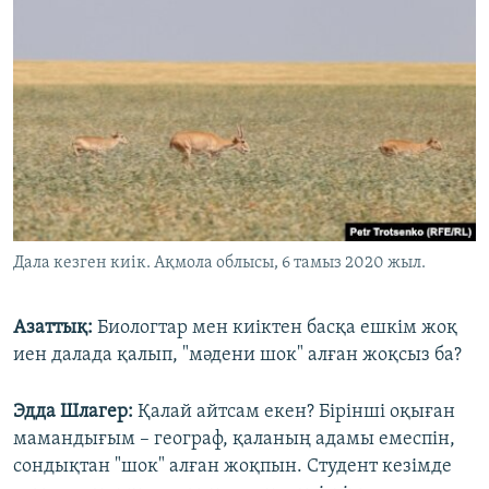
Дала кезген киік. Ақмола облысы, 6 тамыз 2020 жыл.
Азаттық:
Биологтар мен киіктен басқа ешкім жоқ
иен далада қалып, "мәдени шок" алған жоқсыз ба?
Эдда Шлагер:
Қалай айтсам екен? Бірінші оқыған
мамандығым – географ, қаланың адамы емеспін,
сондықтан "шок" алған жоқпын. Студент кезімде