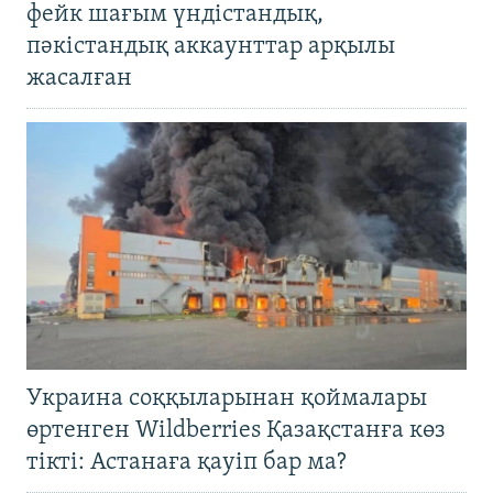
фейк шағым үндістандық,
пәкістандық аккаунттар арқылы
жасалған
Украина соққыларынан қоймалары
өртенген Wildberries Қазақстанға көз
тікті: Астанаға қауіп бар ма?