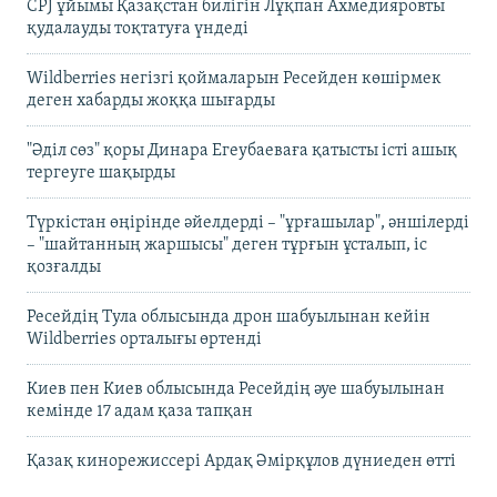
CPJ ұйымы Қазақстан билігін Лұқпан Ахмедияровты
қудалауды тоқтатуға үндеді
Wildberries негізгі қоймаларын Ресейден көшірмек
деген хабарды жоққа шығарды
"Әділ сөз" қоры Динара Егеубаеваға қатысты істі ашық
тергеуге шақырды
Түркістан өңірінде әйелдерді – "ұрғашылар", әншілерді
– "шайтанның жаршысы" деген тұрғын ұсталып, іс
қозғалды
Ресейдің Тула облысында дрон шабуылынан кейін
Wildberries орталығы өртенді
Киев пен Киев облысында Ресейдің әуе шабуылынан
кемінде 17 адам қаза тапқан
Қазақ кинорежиссері Ардақ Әмірқұлов дүниеден өтті