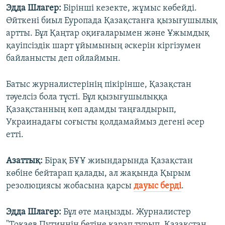
Эдда Шлагер:
Бірінші кезекте, жұмыс көбейді.
Өйткені биыл Еуропада Қазақстанға қызығушылық
артты. Бұл Қаңтар оқиғаларымен және Ұжымдық
қауіпсіздік шарт ұйымының әскерін кіргізумен
байланысты деп ойлаймын.
Батыс журналистерінің пікірінше, Қазақстан
тәуелсіз бола түсті. Бұл қызығушылыққа
Қазақстанның көп адамды таңғалдырып,
Украинадағы соғысты қолдамаймыз дегені әсер
етті.
Азаттық:
Бірақ БҰҰ жиындарында Қазақстан
көбіне бейтарап қалады, ал жақында Қырым
резолюциясы жобасына қарсы
дауыс берді
.
Эдда Шлагер:
Бұл өте маңызды. Журналистер
"Тоқаев Путиннің бетіне қарап тұрып, Қазақстан