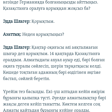
кезінде Германияда болғаныңызды айттыңыз.
Қазақстанға оралуға қорыққан жоқсыз ба?
Эдда Шлагер:
Қорықтым.
Азаттық:
Неден қорықтыңыз?
Эдда Шлагер:
Қаңтар оқиғасы әлі аяқталмаған
шығар деп қорықтым. 14 қаңтарда Қазақстанға
оралдым. Алматыдағы ахуал ауыр еді, бәрі болған
оқиға туралы сөйлесіп, шерін тарқатқысы келді.
Көшеде тоқтаған адамның бәрі өздігінен әңгіме
бастап, сөйлей беретін.
Үрейім тез басылды. Екі-үш аптадан кейін өмірім
бұрынғы қалыпқа түсті. Әуелде алматылықтар бәрі
жақсы деген кейіп танытты. Көктем келген соң
Алматы қайтадан бұрынғы күйіне оралды.