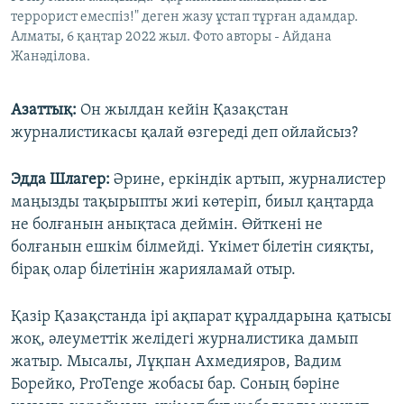
террорист емеспіз!" деген жазу ұстап тұрған адамдар.
Алматы, 6 қаңтар 2022 жыл. Фото авторы - Айдана
Жанәділова.
Азаттық:
Он жылдан кейін Қазақстан
журналистикасы қалай өзгереді деп ойлайсыз?
Эдда Шлагер:
Әрине, еркіндік артып, журналистер
маңызды тақырыпты жиі көтеріп, биыл қаңтарда
не болғанын анықтаса деймін. Өйткені не
болғанын ешкім білмейді. Үкімет білетін сияқты,
бірақ олар білетінін жарияламай отыр.
Қазір Қазақстанда ірі ақпарат құралдарына қатысы
жоқ, әлеуметтік желідегі журналистика дамып
жатыр. Мысалы, Лұқпан Ахмедияров, Вадим
Борейко, ProTenge жобасы бар. Соның бәріне