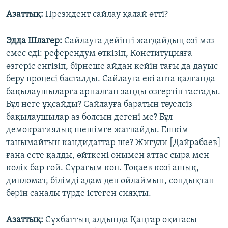
Азаттық:
Президент сайлау қалай өтті?
Эдда Шлагер:
Сайлауға дейінгі жағдайдың өзі мәз
емес еді: референдум өткізіп, Конституцияға
өзгеріс енгізіп, бірнеше айдан кейін тағы да дауыс
беру процесі басталды. Сайлауға екі апта қалғанда
бақылаушыларға арналған заңды өзгертіп тастады.
Бұл неге ұқсайды? Сайлауға баратын тәуелсіз
бақылаушылар аз болсын дегені ме? Бұл
демократиялық шешімге жатпайды. Ешкім
танымайтын кандидаттар ше? Жигули [Дайрабаев]
ғана есте қалды, өйткені онымен аттас сыра мен
көлік бар ғой. Сұрағым көп. Тоқаев көзі ашық,
дипломат, білімді адам деп ойлаймын, сондықтан
бәрін саналы түрде істеген сияқты.
Азаттық:
Сұхбаттың алдында Қаңтар оқиғасы