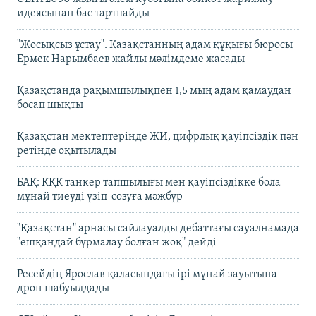
идеясынан бас тартпайды
"Жосықсыз ұстау". Қазақстанның адам құқығы бюросы
Ермек Нарымбаев жайлы мәлімдеме жасады
Қазақстанда рақымшылықпен 1,5 мың адам қамаудан
босап шықты
Қазақстан мектептерінде ЖИ, цифрлық қауіпсіздік пән
ретінде оқытылады
БАҚ: КҚК танкер тапшылығы мен қауіпсіздікке бола
мұнай тиеуді үзіп-созуға мәжбүр
"Қазақстан" арнасы сайлауалды дебаттағы сауалнамада
"ешқандай бұрмалау болған жоқ" дейді
Ресейдің Ярослав қаласындағы ірі мұнай зауытына
дрон шабуылдады