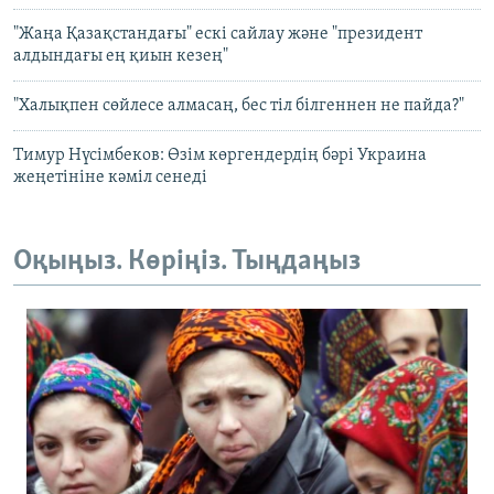
"Жаңа Қазақстандағы" ескі сайлау және "президент
алдындағы ең қиын кезең"
"Халықпен сөйлесе алмасаң, бес тіл білгеннен не пайда?"
Тимур Нүсімбеков: Өзім көргендердің бәрі Украина
жеңетініне кәміл сенеді
Оқыңыз. Көріңіз. Тыңдаңыз