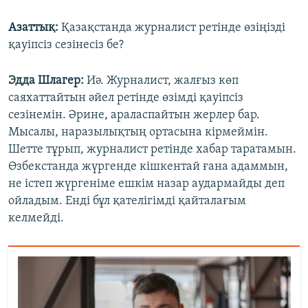
Азаттық:
Қазақстанда журналист ретінде өзіңізді
қауіпсіз сезінесіз бе?
Эдда Шлагер:
Иә. Журналист, жалғыз көп
саяхаттайтын әйел ретінде өзімді қауіпсіз
сезінемін. Әрине, араласпайтын жерлер бар.
Мысалы, наразылықтың ортасына кірмеймін.
Шетте тұрып, журналист ретінде хабар таратамын.
Өзбекстанда жүргенде кішкентай ғана адаммын,
не істеп жүргеніме ешкім назар аудармайды деп
ойладым. Енді бұл қателігімді қайталағым
келмейді.