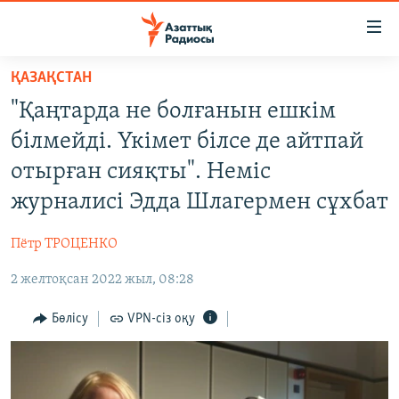
Accessibility
links
Skip
ҚАЗАҚСТАН
to
ЖАҢАЛЫҚТАР
"Қаңтарда не болғанын ешкім
main
САЯСАТ
content
білмейді. Үкімет білсе де айтпай
AZATTYQTV
Skip
отырған сияқты". Неміс
to
ҚАҢТАР ОҚИҒАСЫ
журналисі Эдда Шлагермен сұхбат
main
АДАМ ҚҰҚЫҚТАРЫ
Navigation
Пётр ТРОЦЕНКО
Skip
ӘЛЕУМЕТ
to
2 желтоқсан 2022 жыл, 08:28
ӘЛЕМ
Search
АРНАЙЫ ЖОБАЛАР
Бөлісу
VPN-сіз оқу
Русский