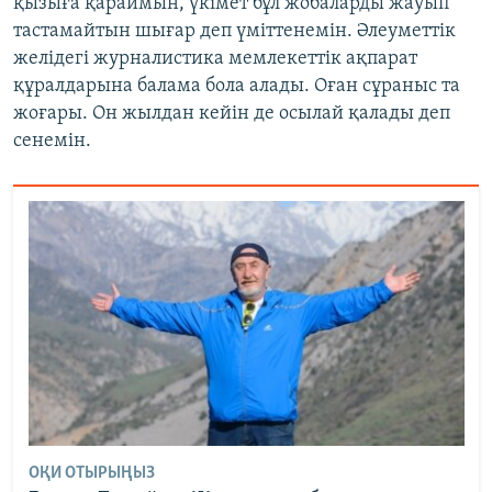
қызыға қараймын, үкімет бұл жобаларды жауып
тастамайтын шығар деп үміттенемін. Әлеуметтік
желідегі журналистика мемлекеттік ақпарат
құралдарына балама бола алады. Оған сұраныс та
жоғары. Он жылдан кейін де осылай қалады деп
сенемін.
ОҚИ ОТЫРЫҢЫЗ