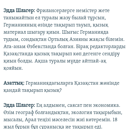
Эдда Шлагер:
Фрилансерлерге немістер жете
танымайтын ел туралы жазу былай тұрсын,
Германияның өзінде тақырып тауып, қызық
материал шығару қиын. Шығыс Германияда
тудым, сондықтан Орталық Азияны жақсы білемін.
Ата-анам Өзбекстанда болған. Бірақ редакторларды
Қазақстанда қызық тақырып көп дегенге сендіру
қиын болды. Ақша туралы мүлде айтпай-ақ
қояйын.
Азаттық:
Германиядағыларға Қазақстан жөнінде
қандай тақырып қызық?
Эдда Шлагер:
Ең алдымен, саясат пен экономика.
Өзім географ болғандықтан, экология тақырыбын,
мысалы, Арал теңізі мәселесін жиі көтеремін. 18
жыл бұрын бұл сұранысқа ие тақырып еді.