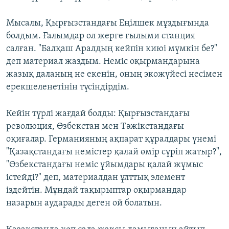
Мысалы, Қырғызстандағы Еңілшек мұздығында
болдым. Ғалымдар ол жерге ғылыми станция
салған. "Балқаш Аралдың кейпін киюі мүмкін бе?"
деп материал жаздым. Неміс оқырмандарына
жазық даланың не екенін, оның экожүйесі несімен
ерекшеленетінін түсіндірдім.
Кейін түрлі жағдай болды: Қырғызстандағы
революция, Өзбекстан мен Тәжікстандағы
оқиғалар. Германияның ақпарат құралдары үнемі
"Қазақстандағы немістер қалай өмір сүріп жатыр?",
"Өзбекстандағы неміс ұйымдары қалай жұмыс
істейді?" деп, материалдан ұлттық элемент
іздейтін. Мұндай тақырыптар оқырмандар
назарын аударады деген ой болатын.