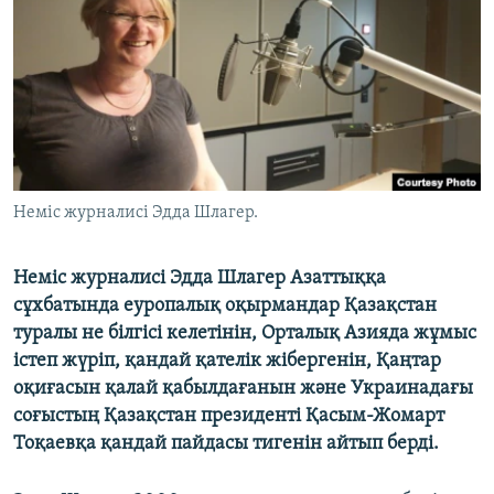
ЖАЗЫЛЫҢЫЗ
Басқа тілдерде
Неміс журналисі Эдда Шлагер.
Неміс журналисі Эдда Шлагер Азаттыққа
сұхбатында еуропалық оқырмандар Қазақстан
туралы не білгісі келетінін, Орталық Азияда жұмыс
істеп жүріп, қандай қателік жібергенін, Қаңтар
оқиғасын қалай қабылдағанын және Украинадағы
соғыстың Қазақстан президенті Қасым-Жомарт
Тоқаевқа қандай пайдасы тигенін айтып берді.