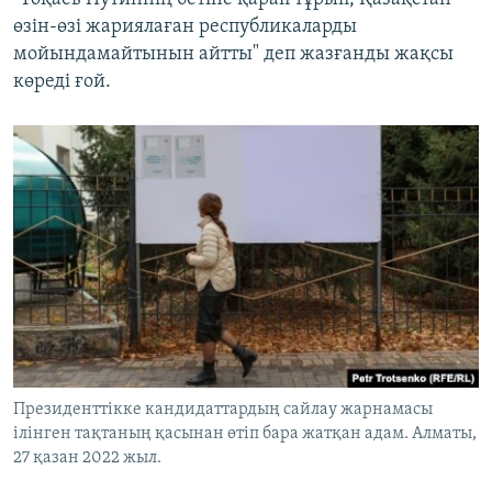
өзін-өзі жариялаған республикаларды
мойындамайтынын айтты" деп жазғанды жақсы
көреді ғой.
Президенттікке кандидаттардың сайлау жарнамасы
ілінген тақтаның қасынан өтіп бара жатқан адам. Алматы,
27 қазан 2022 жыл.