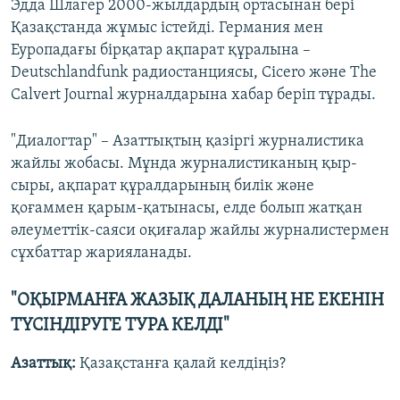
Эдда Шлагер 2000-жылдардың ортасынан бері
Қазақстанда жұмыс істейді. Германия мен
Еуропадағы бірқатар ақпарат құралына –
Deutschlandfunk радиостанциясы, Cicero және The
Calvert Journal журналдарына хабар беріп тұрады.
"Диалогтар" – Азаттықтың қазіргі журналистика
жайлы жобасы. Мұнда журналистиканың қыр-
сыры, ақпарат құралдарының билік және
қоғаммен қарым-қатынасы, елде болып жатқан
әлеуметтік-саяси оқиғалар жайлы журналистермен
сұхбаттар жарияланады.
"ОҚЫРМАНҒА ЖАЗЫҚ ДАЛАНЫҢ НЕ ЕКЕНІН
ТҮСІНДІРУГЕ ТУРА КЕЛДІ"
Азаттық:
Қазақстанға қалай келдіңіз?