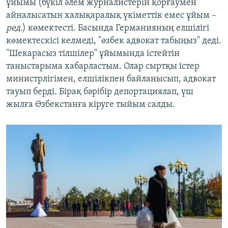
ұйымы (бүкіл әлем журналистерін қорғаумен
айналысатын халықаралық үкіметтік емес ұйым –
ред
.) көмектесті. Басында Германияның елшілігі
көмектескісі келмеді, "өзбек адвокат табыңыз" деді.
"Шекарасыз тілшілер" ұйымында істейтін
таныстарыма хабарластым. Олар сыртқы істер
министрлігімен, елшілікпен байланысып, адвокат
тауып берді. Бірақ бәрібір депортациялап, үш
жылға Өзбекстанға кіруге тыйым салды.