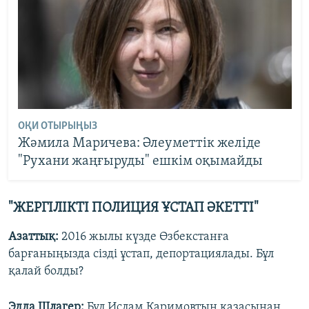
ОҚИ ОТЫРЫҢЫЗ
Жәмила Маричева: Әлеуметтік желіде
"Рухани жаңғыруды" ешкім оқымайды
"ЖЕРГІЛІКТІ ПОЛИЦИЯ ҰСТАП ӘКЕТТІ"
Азаттық:
2016 жылы күзде Өзбекстанға
барғаныңызда сізді ұстап, депортациялады. Бұл
қалай болды?
Эдда Шлагер:
Бұл Ислам Каримовтың қазасынан