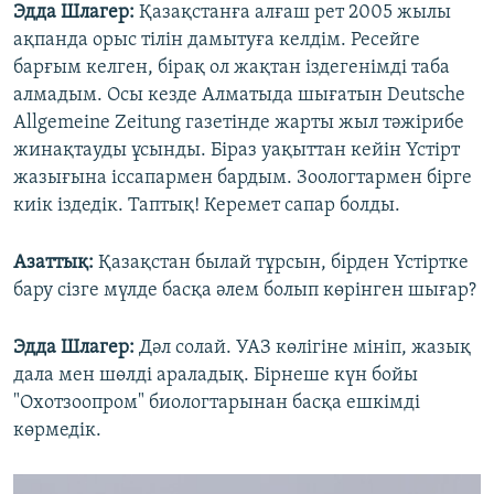
Эдда Шлагер:
Қазақстанға алғаш рет 2005 жылы
ақпанда орыс тілін дамытуға келдім. Ресейге
барғым келген, бірақ ол жақтан іздегенімді таба
алмадым. Осы кезде Алматыда шығатын Deutsche
Allgemeine Zeitung газетінде жарты жыл тәжірибе
жинақтауды ұсынды. Біраз уақыттан кейін Үстірт
жазығына іссапармен бардым. Зоологтармен бірге
киік іздедік. Таптық! Керемет сапар болды.
Азаттық:
Қазақстан былай тұрсын, бірден Үстіртке
бару cізге мүлде басқа әлем болып көрінген шығар?
Эдда Шлагер:
Дәл солай. УАЗ көлігіне мініп, жазық
дала мен шөлді араладық. Бірнеше күн бойы
"Охотзоопром" биологтарынан басқа ешкімді
көрмедік.