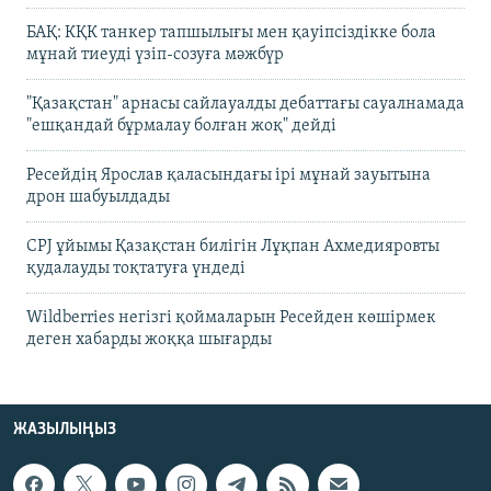
БАҚ: КҚК танкер тапшылығы мен қауіпсіздікке бола
мұнай тиеуді үзіп-созуға мәжбүр
"Қазақстан" арнасы сайлауалды дебаттағы сауалнамада
"ешқандай бұрмалау болған жоқ" дейді
Ресейдің Ярослав қаласындағы ірі мұнай зауытына
дрон шабуылдады
CPJ ұйымы Қазақстан билігін Лұқпан Ахмедияровты
қудалауды тоқтатуға үндеді
Wildberries негізгі қоймаларын Ресейден көшірмек
деген хабарды жоққа шығарды
ЖАЗЫЛЫҢЫЗ