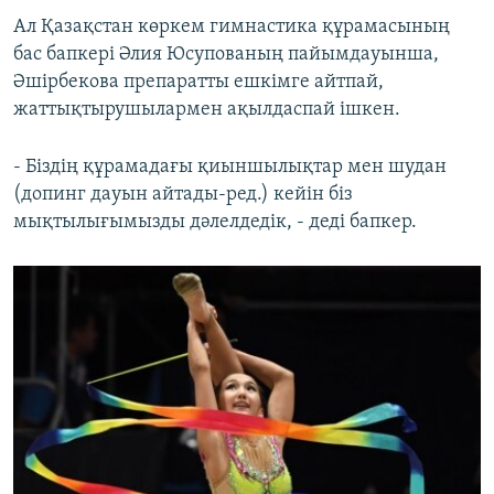
Ал Қазақстан көркем гимнастика құрамасының
бас бапкері Әлия Юсупованың пайымдауынша,
Әшірбекова препаратты ешкімге айтпай,
жаттықтырушылармен ақылдаспай ішкен.
- Біздің құрамадағы қиыншылықтар мен шудан
(допинг дауын айтады-ред.) кейін біз
мықтылығымызды дәлелдедік, - деді бапкер.