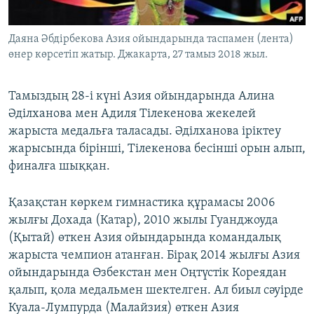
Даяна Әбдірбекова Азия ойындарында таспамен (лента)
өнер көрсетіп жатыр. Джакарта, 27 тамыз 2018 жыл.
Тамыздың 28-і күні Азия ойындарында Алина
Әділханова мен Адиля Тілекенова жекелей
жарыста медальға таласады. Әділханова іріктеу
жарысында бірінші, Тілекенова бесінші орын алып,
финалға шыққан.
Қазақстан көркем гимнастика құрамасы 2006
жылғы Дохада (Катар), 2010 жылы Гуанджоуда
(Қытай) өткен Азия ойындарында командалық
жарыста чемпион атанған. Бірақ 2014 жылғы Азия
ойындарында Өзбекстан мен Оңтүстік Кореядан
қалып, қола медальмен шектелген. Ал биыл сәуірде
Куала-Лумпурда (Малайзия) өткен Азия