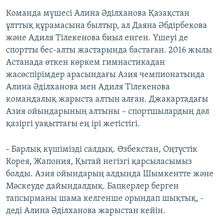
Команда мүшесі Алина Әділханова Қазақстан
ұлттық құрамасына былтыр, ал Даяна Әбдірбекова
және Адиля Тілекенова биыл енген. Үшеуі де
спортты бес-алты жастарында бастаған. 2016 жылы
Астанада өткен көркем гимнастикадан
жасөспірімдер арасындағы Азия чемпионатында
Алина Әділханова мен Адиля Тілекенова
командалық жарыста алтын алған. Джакартадағы
Азия ойындарының алтыны – спортшылардың дәл
қазіргі уақыттағы ең ірі жетістігі.
- Барлық күшімізді салдық. Өзбекстан, Оңтүстік
Корея, Жапония, Қытай негізгі қарсыласымыз
болды. Азия ойындарың алдында Шымкентте және
Мәскеуде дайындалдық. Бапкерлер берген
тапсырманы шама келгенше орындап шықтық, -
деді Алина Әділханова жарыстан кейін.