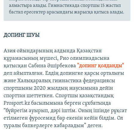
алмастыра алады. Гимнастикада спортшы 15 жастап
бастап ересектер арасындағы жарысқа қатыса алады.
ДОПИНГ ШУЫ
Азия ойындарының алдында Қазақстан
құрамасының мүшесі, Рио олимпиадасына
қатысқан Сабина Әшірбекова
"допинг қолданды"
деп айыпталған. Елдің допингке қарсы орталығы
және Халықаралық гимнастика федерациясы
спортшыны 2020 жылдың маусымына дейін
спорттан шеттеткен. Спортшы қазақстандық
Prosport.kz басылымына берген сұхбатында
“бүйрегім ауырып, дәрі іштім. Оның ішінде рұқсат
етілмеген фуросемид бар екенін кейін білдім. Ол
туралы бапкерлерге хабарладым” деген.