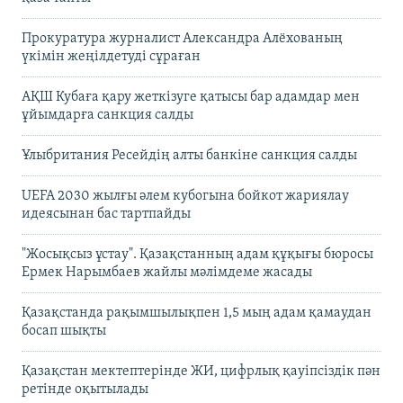
Прокуратура журналист Александра Алёхованың
үкімін жеңілдетуді сұраған
АҚШ Кубаға қару жеткізуге қатысы бар адамдар мен
ұйымдарға санкция салды
Ұлыбритания Ресейдің алты банкіне санкция салды
UEFA 2030 жылғы әлем кубогына бойкот жариялау
идеясынан бас тартпайды
"Жосықсыз ұстау". Қазақстанның адам құқығы бюросы
Ермек Нарымбаев жайлы мәлімдеме жасады
Қазақстанда рақымшылықпен 1,5 мың адам қамаудан
босап шықты
Қазақстан мектептерінде ЖИ, цифрлық қауіпсіздік пән
ретінде оқытылады