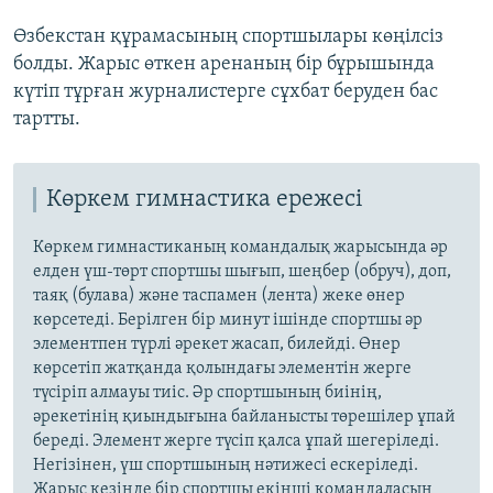
Өзбекстан құрамасының спортшылары көңілсіз
болды. Жарыс өткен аренаның бір бұрышында
күтіп тұрған журналистерге сұхбат беруден бас
тартты.
Көркем гимнастика ережесі
Көркем гимнастиканың командалық жарысында әр
елден үш-төрт спортшы шығып, шеңбер (обруч), доп,
таяқ (булава) және таспамен (лента) жеке өнер
көрсетеді. Берілген бір минут ішінде спортшы әр
элементпен түрлі әрекет жасап, билейді. Өнер
көрсетіп жатқанда қолындағы элементін жерге
түсіріп алмауы тиіс. Әр спортшының биінің,
әрекетінің қиындығына байланысты төрешілер ұпай
береді. Элемент жерге түсіп қалса ұпай шегеріледі.
Негізінен, үш спортшының нәтижесі ескеріледі.
Жарыс кезінде бір спортшы екінші командаласын