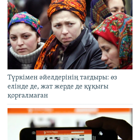
Түркімен әйелдерінің тағдыры: өз
елінде де, жат жерде де құқығы
қорғалмаған