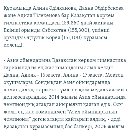
Құрамында Алина Әділханова, Даяна Әбдірбекова
және Адиля Тілекенова бар Қазақстан көркем
гимнастика командасы 159,850 ұпай жинады.
Екінші орынды Өзбекстан (155,300), үшінші
орынды Оңтүстік Корея (151,100) құрамасы
иеленді.
- Азия ойындарына Қазақстан көркем гимнастика
тарихындағы ең жас команданы алып келдік.
Даяна, Адиля - 16 жаста, Алина - 17 жаста. Мектеп
оқушылары. Сондықтан Азия ойындарында
командалық жарыста күміс не қола медаль аламыз
деп жоспарладық. 2014 жылғы Азия ойындарында
чемпиондық атақтан айырылып қалған едік. Осы
жолы ең жас командамен “Азия ойындарының
чемпионы” деген атақты қайтарып алдық, - деді
Қазақстан құрамасының бас бапкері, 2006 жылғы