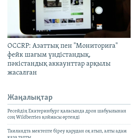
OCCRP: Азаттық пен "Мониториға"
фейк шағым үндістандық,
пәкістандық аккаунттар арқылы
жасалған
Жаңалықтар
Ресейдің Екатеринбург қаласында дрон шабуылынан
соң Wildberries қоймасы өртенді
Таиландта мектепте біреу қарудан оқ атып, алты адам
қаза тапты