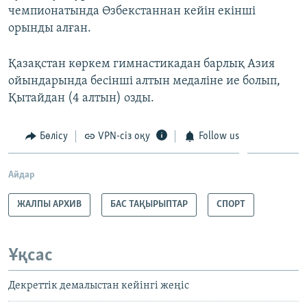
чемпионатында Өзбекстаннан кейін екінші
орынды алған.
Қазақстан көркем гимнастикадан барлық Азия
ойындарында бесінші алтын медаліне ие болып,
Қытайдан (4 алтын) озды.
Бөлісу
VPN-сіз оқу
Follow us
Айдар
ЖАЛПЫ АРХИВ
БАС ТАҚЫРЫПТАР
СПОРТ
Ұқсас
Декреттік демалыстан кейінгі жеңіс