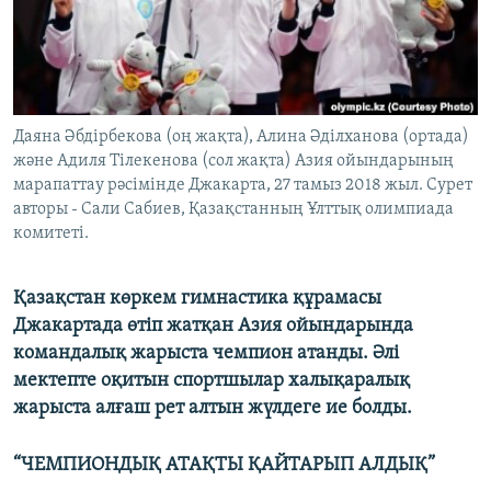
ЖАЗЫЛЫҢЫЗ
Басқа тілдерде
Даяна Әбдірбекова (оң жақта), Алина Әділханова (ортада)
және Адиля Тілекенова (сол жақта) Азия ойындарының
марапаттау рәсімінде Джакарта, 27 тамыз 2018 жыл. Сурет
авторы - Сали Сабиев, Қазақстанның Ұлттық олимпиада
комитеті.
Қазақстан көркем гимнастика құрамасы
Джакартада өтіп жатқан Азия ойындарында
командалық жарыста чемпион атанды. Әлі
мектепте оқитын спортшылар халықаралық
жарыста алғаш рет алтын жүлдеге ие болды.
“ЧЕМПИОНДЫҚ АТАҚТЫ ҚАЙТАРЫП АЛДЫҚ”