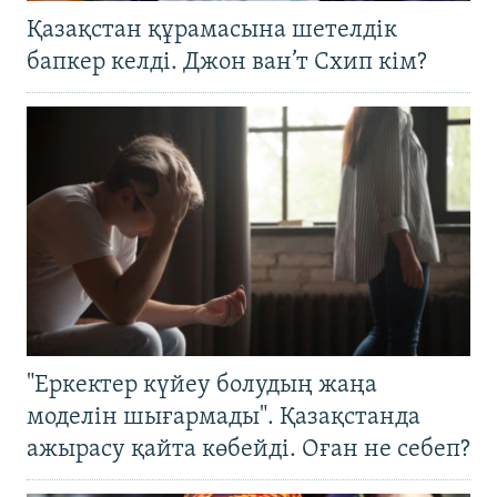
Қазақстан құрамасына шетелдік
бапкер келді. Джон ван’т Схип кім?
"Еркектер күйеу болудың жаңа
моделін шығармады". Қазақстанда
ажырасу қайта көбейді. Оған не себеп?