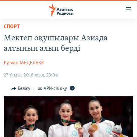
Accessibility
links
Skip
СПОРТ
to
ЖАҢАЛЫҚТАР
Мектеп оқушылары Азиада
main
САЯСАТ
content
алтынын алып берді
AZATTYQTV
Skip
to
Руслан МЕДЕЛБЕК
ҚАҢТАР ОҚИҒАСЫ
main
27 тамыз 2018 жыл, 23:04
АДАМ ҚҰҚЫҚТАРЫ
Navigation
Skip
ӘЛЕУМЕТ
Бөлісу
VPN-сіз оқу
to
ӘЛЕМ
Search
АРНАЙЫ ЖОБАЛАР
Русский