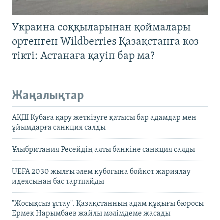
Украина соққыларынан қоймалары
өртенген Wildberries Қазақстанға көз
тікті: Астанаға қауіп бар ма?
Жаңалықтар
АҚШ Кубаға қару жеткізуге қатысы бар адамдар мен
ұйымдарға санкция салды
Ұлыбритания Ресейдің алты банкіне санкция салды
UEFA 2030 жылғы әлем кубогына бойкот жариялау
идеясынан бас тартпайды
"Жосықсыз ұстау". Қазақстанның адам құқығы бюросы
Ермек Нарымбаев жайлы мәлімдеме жасады