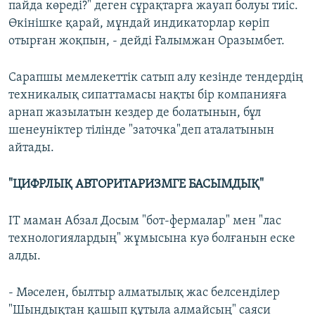
пайда көреді?" деген сұрақтарға жауап болуы тиіс.
Өкінішке қарай, мұндай индикаторлар көріп
отырған жоқпын, - дейді Ғалымжан Оразымбет.
Сарапшы мемлекеттік сатып алу кезінде тендердің
техникалық сипаттамасы нақты бір компанияға
арнап жазылатын кездер де болатынын, бұл
шенеуніктер тілінде "заточка"деп аталатынын
айтады.
"ЦИФРЛЫҚ АВТОРИТАРИЗМГЕ БАСЫМДЫҚ"
IT маман Абзал Досым "бот-фермалар" мен "лас
технологиялардың" жұмысына куә болғанын еске
алды.
- Мәселен, былтыр алматылық жас белсенділер
"Шындықтан қашып құтыла алмайсың" саяси