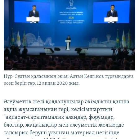
Нұр-Сұлтан қаласының әкімі Алтай Көлгінов тұрғындарға
есеп беріп тұр. 12 ақпан 2020 жыл.
Әлеуметтік желі қолданушылар әкімдіктің қанша
ақша жұмсағанынан гөрі, келісімшарттың
"ақпарат-сараптамалық алаңдар, форумдар,
блогтар, жаңалықтар мен әлеуметтік желілерде
тапсырыс беруші ұсынған материал негізінде