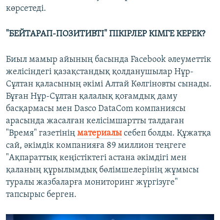
көрсетеді.
"БЕЙТАРАП-ПОЗИТИВТІ" ПІКІРЛЕР КІМГЕ КЕРЕК?
Биыл мамыр айының басында Facebook әлеуметтік
желісіндегі қазақстандық қолданушылар Нұр-
Сұлтан қаласының әкімі Алтай Көлгіновты сынады.
Бұған Нұр-Сұлтан қалалық қоғамдық даму
басқармасы мен Dasco DataCom компаниясы
арасында жасалған келісімшартты талдаған
"Время" газетінің
материалы
себеп болды. Құжатқа
сай, әкімдік компанияға 89 миллион теңгеге
"Ақпараттық кеңістіктегі астана әкімдігі мен
қаланың құрылымдық бөлімшелерінің жұмысы
туралы жазбаларға мониторинг жүргізуге"
тапсырыс берген.