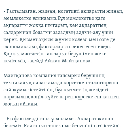
- Расталмаған, жалған, негативті ақпаратты жинап,
мемлекетке ұсынамыз.Бұл мемлекетке қате
ақпаратты жоққа шығарып, кей ақпараттың
салдарынан болатын залалдың алдын-алу үшін
керек. Қызмет ақысы жұмыс көлемі мен өзге де
экономикалық факторларға сәйкес есептеледі.
Қаржы мәселесін тапсырыс берушімен жеке
келісеміз, - дейді Айжан Майтқанова.
Майтқанова компания тапсырыс берушінің
техникалық сипаттамада көрсеткен талаптарына
сай жұмыс істейтінін, бұл қызметтің желідегі
наразылық көңіл-күйге қарсы күреске еш қатысы
жоғын айтады.
- Біз фактілерді ғана ұсынамыз. Ақпарат жинап
береміз. Қалғанын тапсырыс берушінің өзі істейді.