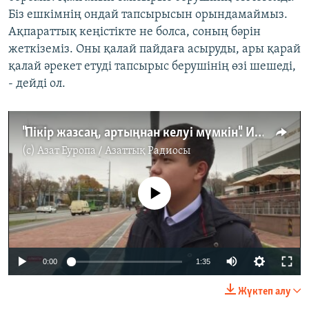
Біз ешкімнің ондай тапсырысын орындамаймыз.
Ақпараттық кеңістікте не болса, соның бәрін
жеткіземіз. Оны қалай пайдаға асыруды, ары қарай
қалай әрекет етуді тапсырыс берушінің өзі шешеді,
- дейді ол.
"Пікір жазсаң, артыңнан келуі мүмкін". Интернеттегі еркіндік жайлы жұрт пікірі
(c)
Азат Еуропа / Азаттық Радиосы
No media source currently available
0:00
1:35
Жүктеп алу