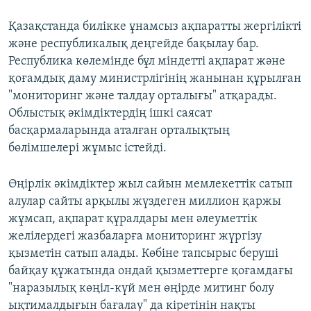
Қазақстанда билікке ұнамсыз ақпаратты жергілікті
және республикалық деңгейде бақылау бар.
Республика көлемінде бұл міндетті ақпарат және
қоғамдық даму министрлігінің жанынан құрылған
"мониторинг және талдау орталығы" атқарады.
Облыстық әкімдіктердің ішкі саясат
басқармаларында аталған орталықтың
бөлімшелері жұмыс істейді.
Өңірлік әкімдіктер жыл сайын мемлекеттік сатып
алулар сайты арқылы жүздеген миллион қаржы
жұмсап, ақпарат құралдары мен әлеуметтік
желілердегі жазбаларға мониторинг жүргізу
қызметін сатып алады. Көбіне тапсырыс беруші
байқау құжатында ондай қызметтерге қоғамдағы
"наразылық көңіл-күй мен өңірде митинг болу
ықтималдығын бағалау" да кіретінін нақты