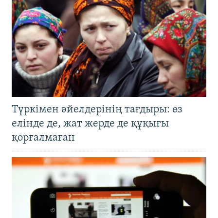
Түркімен әйелдерінің тағдыры: өз
елінде де, жат жерде де құқығы
қорғалмаған