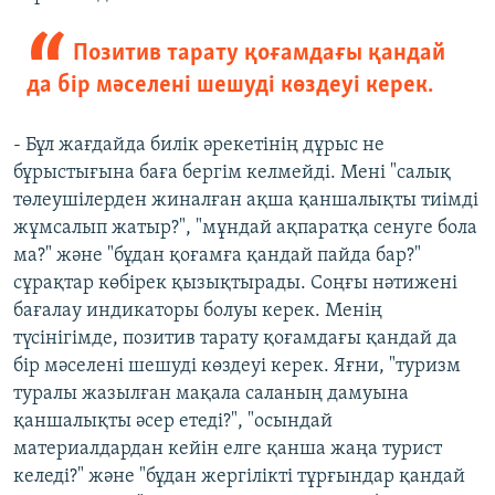
Позитив тарату қоғамдағы қандай
да бір мәселені шешуді көздеуі керек.
- Бұл жағдайда билік әрекетінің дұрыс не
бұрыстығына баға бергім келмейді. Мені "салық
төлеушілерден жиналған ақша қаншалықты тиімді
жұмсалып жатыр?", "мұндай ақпаратқа сенуге бола
ма?" және "бұдан қоғамға қандай пайда бар?"
сұрақтар көбірек қызықтырады. Соңғы нәтижені
бағалау индикаторы болуы керек. Менің
түсінігімде, позитив тарату қоғамдағы қандай да
бір мәселені шешуді көздеуі керек. Яғни, "туризм
туралы жазылған мақала саланың дамуына
қаншалықты әсер етеді?", "осындай
материалдардан кейін елге қанша жаңа турист
келеді?" және "бұдан жергілікті тұрғындар қандай