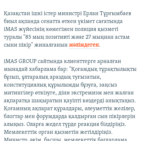
Қазақстан ішкі істер министрі Ерлан Тұрғымбаев
биыл ақпанда сенатта өткен үкімет сағатында
iMAS жүйесінің көмегімен полиция қызметі
туралы "85 мың позитивті және 27 мыңнан астам
сыни пікір" жиналғанын
мәлімдеген
.
iMAS GROUP сайтында клиенттерге арналған
мынадай хабарлама бар: "Қоғамдық тұрақтылықты
бұзып, ұлтаралық араздық туғызатын,
конституциялық құрылымды бұзуға, заңсыз
митингілер өткізуге, діни экстремизм мен жалған
ақпаратқа шақыратын қауіпті көздерді анықтаңыз.
Қоғамның ақпарат құралдары, әлеуметтік желілер,
блогтар мен форумдарда қалдырған сын пікірлерін
алыңыз. Оларға жедел түрде реакция білдіріңіз.
Мемлекеттік орган қызметін жетілдіріңіз.
Министр, әкім, басшы, мемлекеттік бағдарлама,