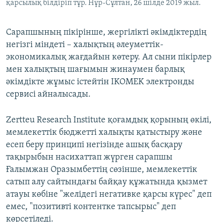
қарсылық білдіріп тұр. Нұр-Сұлтан, 26 шілде 2019 жыл.
Сарапшының пікірінше, жергілікті әкімдіктердің
негізгі міндеті – халықтың әлеуметтік-
экономикалық жағдайын көтеру. Ал сыни пікірлер
мен халықтың шағымын жинаумен барлық
әкімдікте жұмыс істейтін IKOMEK электронды
сервисі айналысады.
Zertteu Research Institute қоғамдық қорының өкілі,
мемлекеттік бюджетті халықты қатыстыру және
есеп беру принципі негізінде ашық басқару
тақырыбын насихаттап жүрген сарапшы
Ғалымжан Оразымбеттің сөзінше, мемлекеттік
сатып алу сайтындағы байқау құжатында қызмет
атауы көбіне "желідегі негативке қарсы күрес" деп
емес, "позитивті контентке тапсырыс" деп
көрсетіледі.