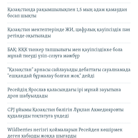
Қазақстанда рақымшылықпен 1,5 мың адам қамаудан
босап шықты
Қазақстан мектептерінде ЖИ, цифрлық қауіпсіздік пән
ретінде оқытылады
БАҚ: КҚК танкер тапшылығы мен қауіпсіздікке бола
мұнай тиеуді үзіп-созуға мәжбүр
"Қазақстан" арнасы сайлауалды дебаттағы сауалнамада
"ешқандай бұрмалау болған жоқ" дейді
Ресейдің Ярослав қаласындағы ірі мұнай зауытына
дрон шабуылдады
CPJ ұйымы Қазақстан билігін Лұқпан Ахмедияровты
қудалауды тоқтатуға үндеді
Wildberries негізгі қоймаларын Ресейден көшірмек
деген хабарды жоққа шығарды