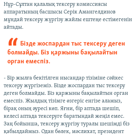
Нұр-Сұлтан қалалық тексеру комиссиясы
аппаратының басшысы Серік Амангелдинов
мұндай тексеру жүргізу жайлы ештеңе естімегенін
айтады.
Бізде жоспардан тыс тексеру деген
болмайды. Біз қаржыны бақылайтын
орган емеспіз.
- Бір жылға бекітілген нысандар тізіміне сәйкес
тексеру жүргіземіз. Бізде жоспардан тыс тексеру
деген болмайды. Біз қаржыны бақылайтын орган
емеспіз. Жылдық тізімге өзгеріс енгізе аламыз,
бірақ оның әуресі көп. Яғни, бір аптада шешіп,
келесі аптада тексеруге баратындай жеңіл емес.
Заң бойынша, тексеру жүргізу туралы шешімді біз
қабылдаймыз. Одан бөлек, мәслихат, президент