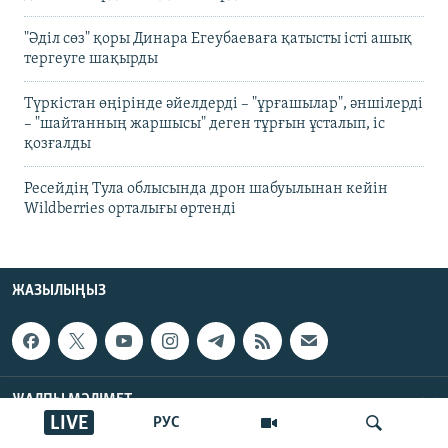
"Әділ сөз" қоры Динара Егеубаеваға қатысты істі ашық
тергеуге шақырды
Түркістан өңірінде әйелдерді – "ұрғашылар", әншілерді
– "шайтанның жаршысы" деген тұрғын ұсталып, іс
қозғалды
Ресейдің Тула облысында дрон шабуылынан кейін
Wildberries орталығы өртенді
ЖАЗЫЛЫҢЫЗ
ЖАЛПЫ МӘЛІМЕТ
LIVE
РУС
НЕГІЗГІ БӨЛІМДЕР