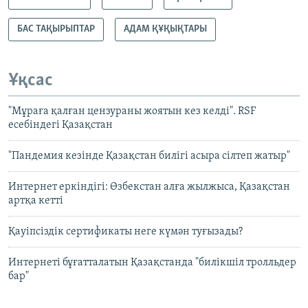
БАС ТАҚЫРЫПТАР
АДАМ ҚҰҚЫҚТАРЫ
Ұқсас
"Мұраға қалған цензураны жоятын кез келді". RSF
есебіндегі Қазақстан
"Пандемия кезінде Қазақстан билігі асыра сілтеп жатыр"
Интернет еркіндігі: Өзбекстан алға жылжыса, Қазақстан
артқа кетті
Қауіпсіздік сертификаты неге күмән туғызады?
Интернеті бұғатталатын Қазақстанда "билікшіл тролльдер
бар"