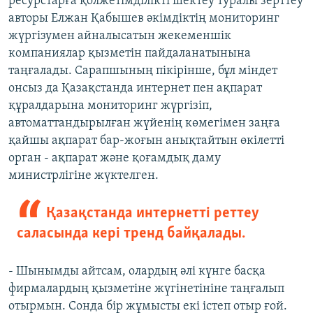
ресурстарға қолжетімділікті шектеу туралы зерттеу
авторы Елжан Қабышев әкімдіктің мониторинг
жүргізумен айналысатын жекеменшік
компаниялар қызметін пайдаланатынына
таңғалады. Сарапшының пікірінше, бұл міндет
онсыз да Қазақстанда интернет пен ақпарат
құралдарына мониторинг жүргізіп,
автоматтандырылған жүйенің көмегімен заңға
қайшы ақпарат бар-жоғын анықтайтын өкілетті
орган - ақпарат және қоғамдық даму
министрлігіне жүктелген.
Қазақстанда интернетті реттеу
саласында кері тренд байқалады.
- Шынымды айтсам, олардың әлі күнге басқа
фирмалардың қызметіне жүгінетініне таңғалып
отырмын. Сонда бір жұмысты екі істеп отыр ғой.