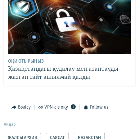
ОҚИ ОТЫРЫҢЫЗ
Қазақстандағы қудалау мен азаптауды
жазған сайт ашылмай қалды
Бөлісу
VPN-сіз оқу
Follow us
Айдар
ЖАЛПЫ АРХИВ
САЯСАТ
ҚАЗАҚСТАН