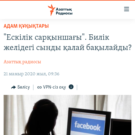
Accessibility
links
Skip
АДАМ ҚҰҚЫҚТАРЫ
to
ЖАҢАЛЫҚТАР
"Ескілік сарқыншағы". Билік
main
САЯСАТ
content
желідегі сынды қалай бақылайды?
AZATTYQTV
Skip
to
Азаттық радиосы
ҚАҢТАР ОҚИҒАСЫ
main
21 мамыр 2020 жыл, 09:36
АДАМ ҚҰҚЫҚТАРЫ
Navigation
Skip
ӘЛЕУМЕТ
Бөлісу
VPN-сіз оқу
to
ӘЛЕМ
Search
АРНАЙЫ ЖОБАЛАР
Русский