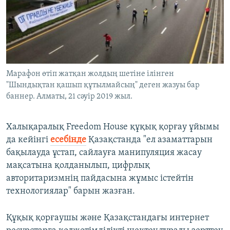
Марафон өтіп жатқан жолдың шетіне ілінген
"Шындықтан қашып құтылмайсың" деген жазуы бар
баннер. Алматы, 21 сәуір 2019 жыл.
Халықаралық Freedom House құқық қорғау ұйымы
да кейінгі
есебінде
Қазақстанда "ел азаматтарын
бақылауда ұстап, сайлауға манипуляция жасау
мақсатына қолданылып, цифрлық
авторитаризмнің пайдасына жұмыс істейтін
технологиялар" барын жазған.
Құқық қорғаушы және Қазақстандағы интернет