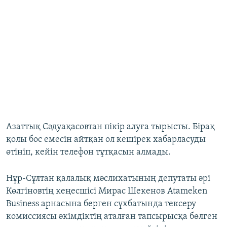
Азаттық Сәдуақасовтан пікір алуға тырысты. Бірақ
қолы бос емесін айтқан ол кешірек хабарласуды
өтініп, кейін телефон тұтқасын алмады.
Нұр-Сұлтан қалалық мәслихатының депутаты әрі
Көлгіновтің кеңесшісі Мирас Шекенов Atameken
Business арнасына берген сұхбатында тексеру
комиссиясы әкімдіктің аталған тапсырысқа бөлген