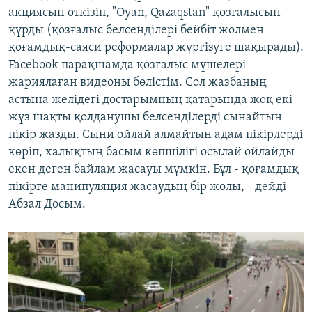
акциясын өткізіп, "Oyan, Qazaqstan" қозғалысын
құрды (қозғалыс белсенділері бейбіт жолмен
қоғамдық-саяси реформалар жүргізуге шақырады).
Facebook парақшамда қозғалыс мүшелері
жариялаған видеоны бөлістім. Сол жазбаның
астына желідегі достарымның қатарында жоқ екі
жүз шақты қолданушы белсенділерді сынайтын
пікір жазды. Сыни ойлай алмайтын адам пікірлерді
көріп, халықтың басым көпшілігі осылай ойлайды
екен деген байлам жасауы мүмкін. Бұл - қоғамдық
пікірге манипуляция жасаудың бір жолы, - дейді
Абзал Досым.