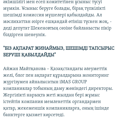
әкімшілігі мен есеп комитетінен ұсыныс түсуі
мүмкін. Ұсыныс беруге болады, бірақ түпкілікті
шешімді комиссия мүшелері қабылдайды. Ал
мәслихаттан әзірге ешқандай өтініш түскен жоқ, -
деді депутат Шекеновтың сөзіне байланысты пікір
білдірген шенеунік.
"БІЗ АҚПАРАТ ЖИНАЙМЫЗ, ШЕШІМДІ ТАПСЫРЫС
БЕРУШІ ҚАБЫЛДАЙДЫ"
Айжан Майтқанова – Қазақстандағы әлеуметтік
желі, блог пен ақпарат құралдарына мониторинг
жүргізумен айналысатын iMAS GROUP
компаниялар тобының даму жөніндегі директоры.
Жергілікті нарықта жеті жылдан бері жұмыс
істейтін компания мемлекеттік органдармен
қатар, жекеменшік компанияларға, оның ішінде
банктерге қызмет көрсетеді.