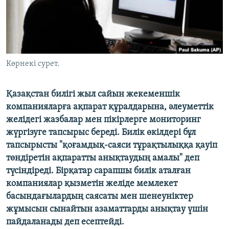
ЖАЗЫЛЫҢЫЗ
Басқа тілдерде
Көрнекі сурет.
Қазақстан билігі жыл сайын жекеменшік
компанияларға ақпарат құралдарына, әлеуметтік
желідегі жазбалар мен пікірлерге мониторинг
жүргізуге тапсырыс береді. Билік өкілдері бұл
тапсырысты "қоғамдық-саяси тұрақтылыққа қауіп
төндіретін ақпаратты анықтаудың амалы" деп
түсіндіреді. Бірқатар сарапшы билік аталған
компаниялар қызметін желіде мемлекет
басындағылардың саясаты мен шенеуніктер
жұмысын сынайтын азаматтарды анықтау үшін
пайдаланады деп есептейді.