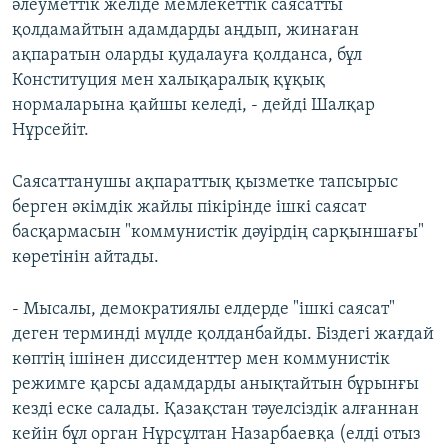
әлеуметтік желіде мемлекеттік саясатты
қолдамайтын адамдарды аңдып, жинаған
ақпаратын оларды қудалауға қолданса, бұл
Конституция мен халықаралық құқық
нормаларына қайшы келеді, - дейді Шалқар
Нұрсейіт.
Саясаттанушы ақпараттық қызметке тапсырыс
берген әкімдік жайлы пікірінде ішкі саясат
басқармасын "коммунистік дәуірдің сарқыншағы"
көретінін айтады.
- Мысалы, демократиялы елдерде "ішкі саясат"
деген терминді мүлде қолданбайды. Біздегі жағдай
көптің ішінен диссиденттер мен коммунистік
режимге қарсы адамдарды анықтайтын бұрынғы
кезді еске салады. Қазақстан тәуелсіздік алғаннан
кейін бұл орган Нұрсұлтан Назарбаевқа (елді отыз