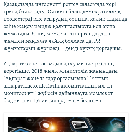
Қазақстанда интернетті реттеу саласында кері
тренд байқалады. Өйткені билік демократиялық
процестерді іске асырудың орнына, халық алдында
өзіне жақсы имидж қалыптастыруға көп ақша
жұмсайды. Яғни, мемлекеттік органдардың
жұмысы мақтауға лайық болмаса да, PR
жұмыстарын жүргізеді, - дейді құқық қорғаушы.
Ақпарат және қоғамдық даму министрлігінің
дерегінше, 2018 жылы министрлік жанындағы
"Ақпарат және талдау орталығына" "Ұлттық
ақпараттық кеңістіктің автоматтандырылған
мониторингі" жүйесін дайындауға мемлекет
бюджетінен 1,6 миллиард теңге бөлінген.