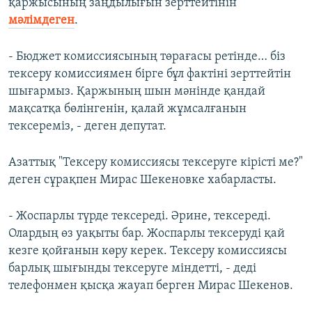
қаржысының заңдылығын зерттейтінін
мәлімдеген
.
- Бюджет комиссиясының төрағасы ретінде… біз
тексеру комиссиямен бірге бұл фактіні зерттейтін
шығармыз. Қаржының шын мәнінде қандай
мақсатқа бөлінгенін, қалай жұмсалғанын
тексереміз, - деген депутат.
Азаттық "Тексеру комиссиясы тексеруге кірісті ме?"
деген сұрақпен Мирас Шекеновке хабарласты.
- Жоспарлы түрде тексереді. Әрине, тексереді.
Олардың өз уақыты бар. Жоспарлы тексеруді қай
кезге қойғанын көру керек. Тексеру комиссиясы
барлық шығынды тексеруге міндетті, - деді
телефонмен қысқа жауап берген Мирас Шекенов.