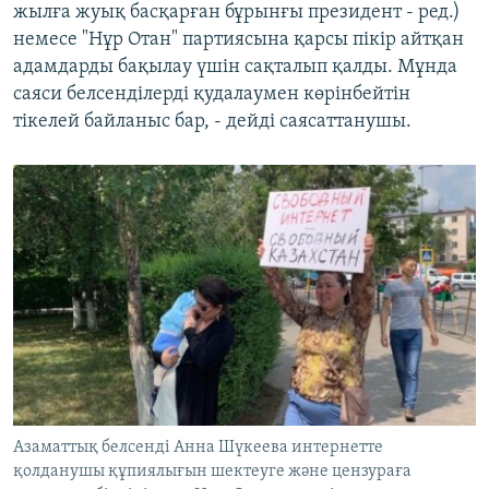
жылға жуық басқарған бұрынғы президент - ред.)
немесе "Нұр Отан" партиясына қарсы пікір айтқан
адамдарды бақылау үшін сақталып қалды. Мұнда
саяси белсенділерді қудалаумен көрінбейтін
тікелей байланыс бар, - дейді саясаттанушы.
Азаматтық белсенді Анна Шүкеева интернетте
қолданушы құпиялығын шектеуге және цензураға