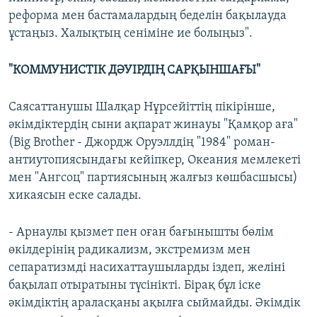
реформа мен бастамалардың беделін бақылауда
ұстаңыз. Халықтың сеніміне ие болыңыз".
"КОММУНИСТІК ДӘУІРДІҢ САРҚЫНШАҒЫ"
Саясаттанушы Шалқар Нұрсейіттің пікірінше,
әкімдіктердің сыни ақпарат жинауы "Қамқор аға"
(Big Brother - Джордж Оруэллдің "1984" роман-
антиутопиясындағы кейіпкер, Океания мемлекеті
мен "Ангсоц" партиясының жалғыз көшбасшысы)
хикаясын еске салады.
- Арнаулы қызмет пен оған бағынышты бөлім
өкілдерінің радикализм, экстремизм мен
сепаратизмді насихаттаушыларды іздеп, желіні
бақылап отыратыны түсінікті. Бірақ бұл іске
әкімдіктің араласқаны ақылға сыймайды. Әкімдік