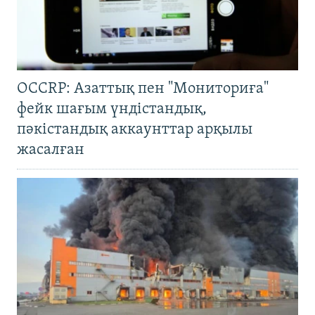
OCCRP: Азаттық пен "Мониториға"
фейк шағым үндістандық,
пәкістандық аккаунттар арқылы
жасалған