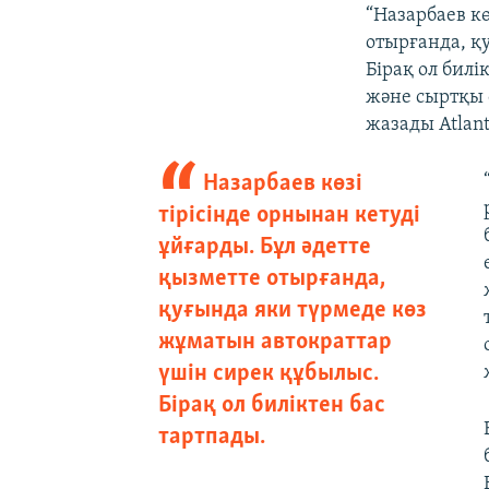
“Назарбаев кө
отырғанда, қ
Бірақ ол бил
және сыртқы с
жазады Atlant
Назарбаев көзі
тірісінде орнынан кетуді
ұйғарды. Бұл әдетте
қызметте отырғанда,
қуғында яки түрмеде көз
жұматын автократтар
үшін сирек құбылыс.
Бірақ ол биліктен бас
тартпады.