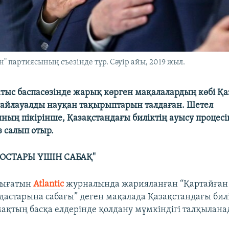
" партиясының съезінде тұр. Сәуір айы, 2019 жыл.
атыс баспасөзінде жарық көрген мақалалардың көбі Қ
сайлауалды науқан тақырыптарын талдаған. Шетел
ың пікірінше, Қазақстандағы биліктің ауысу процесі
 салып отыр.
ДОСТАРЫ ҮШІН САБАҚ"
шығатын
Atlantic
журналында жарияланған “Қартайған
дастарына сабағы” деген мақалада Қазақстандағы билі
ақтың басқа елдерінде қолдану мүмкіндігі талқылана