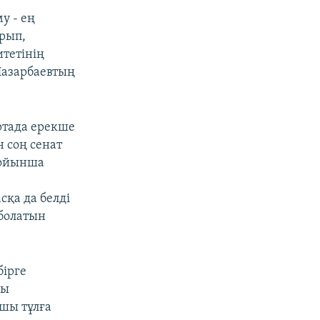
у - ең
ырып,
итетінің
Назарбаевтың
ртада ерекше
 соң сенат
бойынша
сқа да белді
 болатын
бірге
ғы
ушы тұлға