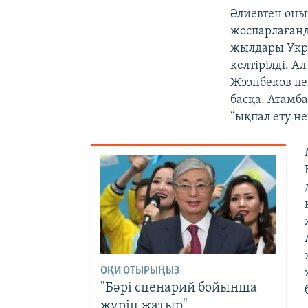
Әлиевтен оның
жоспарлағанд
жылдары Укра
келтірілді. 
Жээнбеков п
басқа. Атамб
“ықпал ету не
ОҚИ ОТЫРЫҢЫЗ
"Бәрі сценарий бойынша
жүріп жатыр"