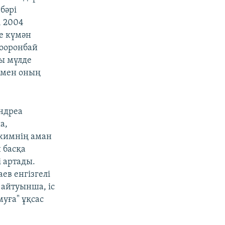
бәрі
, 2004
е күмән
Сооронбай
ы мүлде
сымен оның
ндреа
а,
ежимнің аман
 басқа
і артады.
ев енгізгелі
 айтуынша, іс
муға" ұқсас