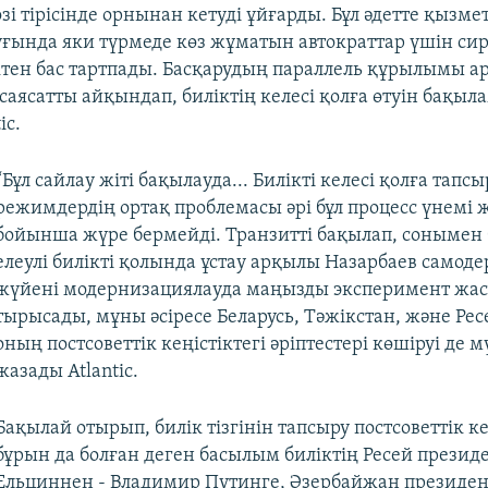
зі тірісінде орнынан кетуді ұйғарды. Бұл әдетте қызме
уғында яки түрмеде көз жұматын автократтар үшін си
іктен бас тартпады. Басқарудың параллель құрылымы а
аясатты айқындап, биліктің келесі қолға өтуін бақыл
ic.
“Бұл сайлау жіті бақылауда... Билікті келесі қолға тапсы
режимдердің ортақ проблемасы әрі бұл процесс үнемі 
бойынша жүре бермейді. Транзитті бақылап, сонымен 
елеулі билікті қолында ұстау арқылы Назарбаев самод
жүйені модернизациялауда маңызды эксперимент жас
тырысады, мұны әсіресе Беларусь, Тәжікстан, және Ре
оның постсоветтік кеңістіктегі әріптестері көшіруі де 
жазады Atlantic.
Бақылай отырып, билік тізгінін тапсыру постсоветтік ке
бұрын да болған деген басылым биліктің Ресей президе
Ельциннен - Владимир Путинге, Әзербайжан президен