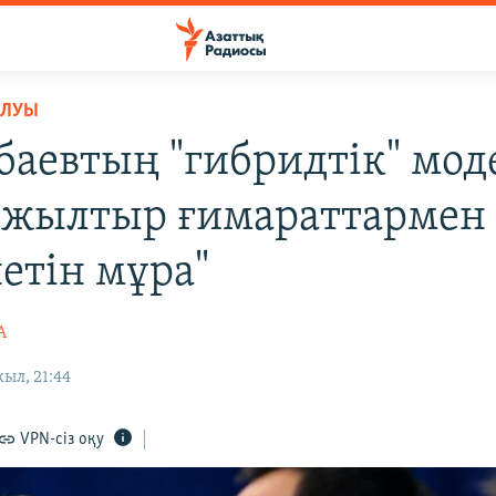
ОЛУЫ
баевтың "гибридтік" мод
"жылтыр ғимараттармен
етін мұра"
А
ыл, 21:44
VPN-сіз оқу