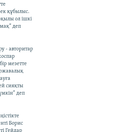
тте
рек құбылыс.
рқылы ол ішкі
амақ” деп
ру - авторитар
жоспар
бір мезетте
ержавалық
ауға
сей сияқты
мүмкін” деп
ңістікте
нті Борис
ті Гейдар