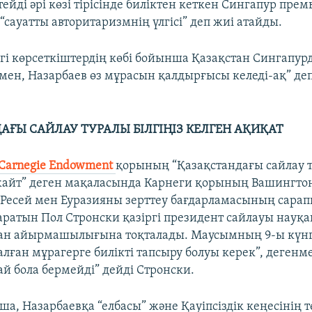
тейді әрі көзі тірісінде биліктен кеткен Сингапур пре
сауатты авторитаризмнің үлгісі” деп жиі атайды.
згі көрсеткіштердің көбі бойынша Қазақстан Сингапур
мен, Назарбаев өз мұрасын қалдырғысы келеді-ақ” де
АҒЫ САЙЛАУ ТУРАЛЫ БІЛГІҢІЗ КЕЛГЕН АҚИҚАТ
Carnegie Endowment
қорының “Қазақстандағы сайлау т
9 жайт” деген мақаласында Карнеги қорының Вашингто
Ресей мен Еуразияны зерттеу бағдарламасының сара
аратын Пол Стронски қазіргі президент сайлауы нау
ан айырмашылығына тоқталады. Маусымның 9-ы күнг
лған мұрагерге билікті тапсыру болуы керек”, дегенме
й бола бермейді” дейді Стронски.
а, Назарбаевқа “елбасы” және Қауіпсіздік кеңесінің 