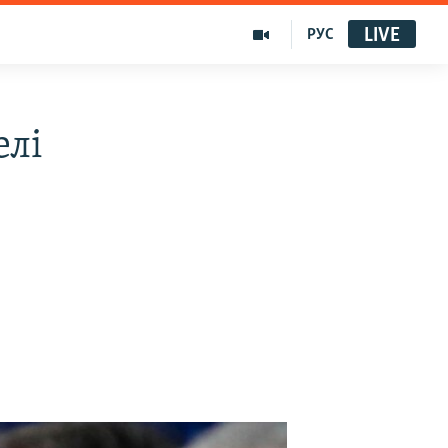
LIVE
РУС
елі