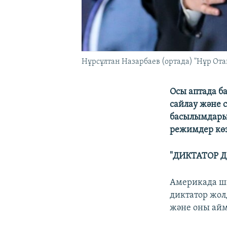
Нұрсұлтан Назарбаев (ортада) "Нұр Отан
Осы аптада б
сайлау және 
басылымдарын
режимдер көз
"ДИКТАТОР 
Америкада 
диктатор жол
және оны айм