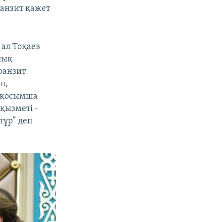
ранзит қажет
 ал Тоқаев
лық
ранзит
п,
ң қосымша
қызметі -
тұр” деп