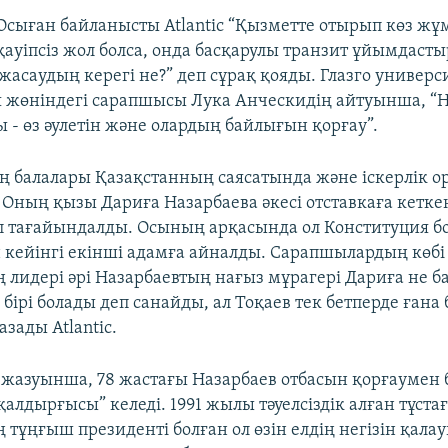
Осыған байланысты Atlantic “Қызметте отырып көз жұм
қауіпсіз жол болса, онда басқарулы транзит ұйымдаст
асаудың керегі не?” деп сұрақ қояды. Глазго универс
 жөніндегі сарапшысы Лука Анческидің айтуынша, “
 - өз әулетін және олардың байлығын қорғау”.
ң балалары Қазақстанның саясатында және іскерлік о
 Оның қызы Дариға Назарбаева әкесі отставкаға кеткен
п тағайындалды. Осының арқасында ол Конституция 
 кейінгі екінші адамға айналды. Сарапшылардың көбі
лидері әрі Назарбаевтың нағыз мұрагері Дариға не ба
ірі болады деп санайды, ал Тоқаев тек бетперде ғана
зады Atlantic.
азуынша, 78 жастағы Назарбаев отбасын қорғаумен 
 қалдырғысы” келеді. 1991 жылы тәуелсіздік алған тұста
тұңғыш президенті болған ол өзін елдің негізін қала