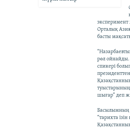
эксперимент ж
Орталық Азия
басты мақсаты
“Назарбаевты
рөл ойнайды.
спикері болы
президенттен
Қазақстанның 
туыстарының б
шығар” деп жа
Басылымның ж
“тарихта ізін
Қазақстанның 