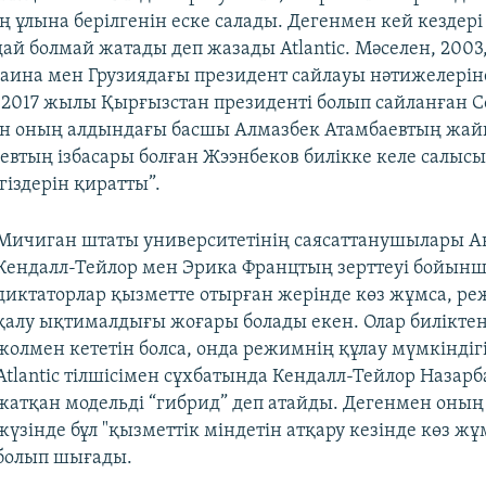
 ұлына берілгенін еске салады. Дегенмен кей кездері 
ай болмай жатады деп жазады Atlantic. Мәселен, 2003
ина мен Грузиядағы президент сайлауы нәтижелерін
Ал 2017 жылы Қырғызстан президенті болып сайланған 
ен оның алдындағы басшы Алмазбек Атамбаевтың жай
аевтың ізбасары болған Жээнбеков билікке келе салы
гіздерін қиратты”.
Мичиган штаты университетінің саясаттанушылары А
Кендалл-Тейлор мен Эрика Францтың зерттеуі бойынш
диктаторлар қызметте отырған жерінде көз жұмса, р
қалу ықтималдығы жоғары болады екен. Олар биліктен
жолмен кететін болса, онда режимнің құлау мүмкіндіг
Atlantic тілшісімен сұхбатында Кендалл-Тейлор Назарба
жатқан модельді “гибрид” деп атайды. Дегенмен оның
жүзінде бұл "қызметтік міндетін атқару кезінде көз жұ
болып шығады.