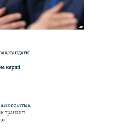
азақстандағы
не көрші
 автократтың
к транзиті
ды.