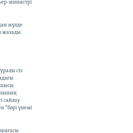
мьер-министрі
дан мүлде
п жазады
уралы сіз
ндағы
пшысы
қанының
і сайлау
н “бәрі үнемі
төрағасы