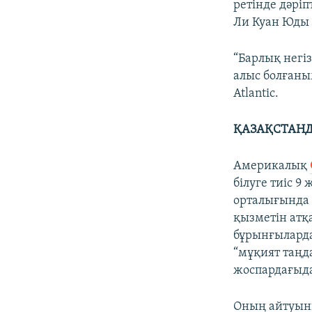
ретінде дәріп
Ли Куан Юды “
“Барлық негі
алыс болғаны
Atlantic.
ҚАЗАҚСТАНД
Америкалық
білуге тиіс 
орталығында 
қызметін атқ
бұрынғылард
“мұқият таңда
жоспардағыда
Оның айтуынш