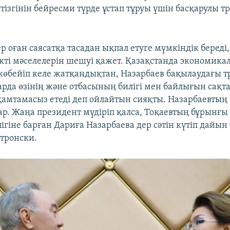
 тізгінін бейресми түрде ұстап тұруы үшін басқарулы т
р оған саясатқа тасадан ықпал етуге мүмкіндік береді,
ікті мәселелерін шешуі қажет. Қазақстанда экономика
өбейіп келе жатқандықтан, Назарбаев бақылаудағы т
рда өзінің және отбасының билігі мен байлығын сақта
н қамтамасыз етеді деп ойлайтын сияқты. Назарбаевты
ар. Жаңа президент мүдіріп қалса, Тоқаевтың бұрынғы 
ігіне барған Дариға Назарбаева дер сәтін күтіп дайын 
тронски.