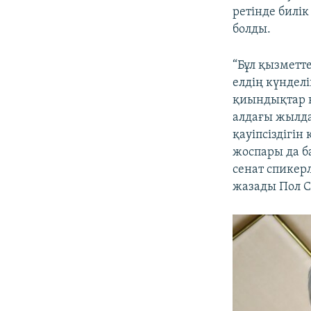
ретінде билік
болды.
“Бұл қызметте
елдің күндел
қиындықтар к
алдағы жылда
қауіпсіздігі
жоспары да б
сенат спикерл
жазады Пол С