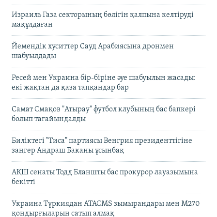
Израиль Газа секторының бөлігін қалпына келтіруді
мақұлдаған
Йемендік хуситтер Сауд Арабиясына дронмен
шабуылдады
Ресей мен Украина бір-біріне әуе шабуылын жасады:
екі жақтан да қаза тапқандар бар
Самат Смақов "Атырау" футбол клубының бас бапкері
болып тағайындалды
Биліктегі "Тиса" партиясы Венгрия президенттігіне
заңгер Андраш Баканы ұсынбақ
АҚШ сенаты Тодд Бланшты бас прокурор лауазымына
бекітті
Украина Түркиядан ATACMS зымырандары мен M270
қондырғыларын сатып алмақ