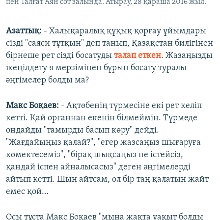
пен Талғат Аян сот залында. Атырау, 28 қараша 2016 жыл.
Азаттық:
- Халықаралық құқық қорғау ұйымдары
сізді "саяси тұтқын" деп танып, Қазақстан билігінен
бірнеше рет сізді босатуды
талап еткен
. Жазаңызды
жеңілдету я мерзімінен бұрын босату туралы
әңгімелер болды ма?
Макс Боқаев:
- Ақтөбенің түрмесіне екі рет келіп
кетті. Қай органнан екенін білмеймін. Түрмеде
ондайды "тамырды басып көру" дейді.
"Жағдайыңыз қалай?", "егер жазсаңыз шығаруға
көмектесеміз", "бірақ шықсаңыз не істейсіз,
қандай іспен айналысасыз" деген әңгімелерді
айтып кетті. Шын айтсам, ол бір таң қалатын жайт
емес қой…
Осы тұста Макс Боқаев "мына жақта уақыт болды