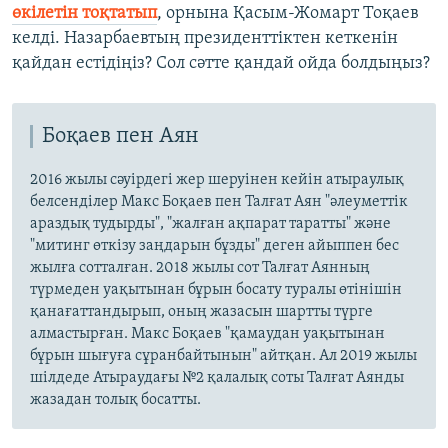
өкілетін тоқтатып
, орнына Қасым-Жомарт Тоқаев
келді. Назарбаевтың президенттіктен кеткенін
қайдан естідіңіз? Сол сәтте қандай ойда болдыңыз?
Боқаев пен Аян
2016 жылы сәуірдегі жер шеруінен кейін атыраулық
белсенділер Макс Боқаев пен Талғат Аян "әлеуметтік
араздық тудырды", "жалған ақпарат таратты" және
"митинг өткізу заңдарын бұзды" деген айыппен бес
жылға сотталған. 2018 жылы сот Талғат Аянның
түрмеден уақытынан бұрын босату туралы өтінішін
қанағаттандырып, оның жазасын шартты түрге
алмастырған. Макс Боқаев "қамаудан уақытынан
бұрын шығуға сұранбайтынын" айтқан. Ал 2019 жылы
шілдеде Атыраудағы №2 қалалық соты Талғат Аянды
жазадан толық босатты.