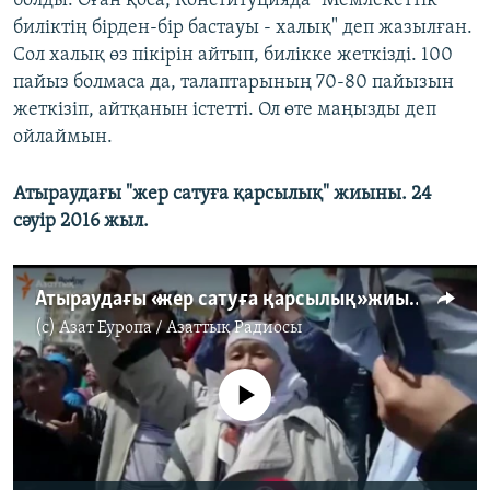
болды. Оған қоса, Конституцияда "Мемлекеттік
биліктің бірден-бір бастауы - халық" деп жазылған.
Сол халық өз пікірін айтып, билікке жеткізді. 100
пайыз болмаса да, талаптарының 70-80 пайызын
жеткізіп, айтқанын істетті. Ол өте маңызды деп
ойлаймын.
Атыраудағы "жер сатуға қарсылық" жиыны. 24
сәуір 2016 жыл.
Атыраудағы «жер сатуға қарсылық» жиыны
(c)
Азат Еуропа / Азаттық Радиосы
No media source currently available