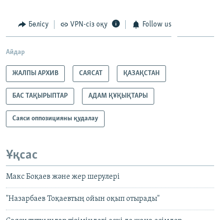
Бөлісу
VPN-сіз оқу
Follow us
Айдар
ЖАЛПЫ АРХИВ
САЯСАТ
ҚАЗАҚСТАН
БАС ТАҚЫРЫПТАР
АДАМ ҚҰҚЫҚТАРЫ
Саяси оппозицияны қудалау
Ұқсас
Макс Боқаев және жер шерулері
"Назарбаев Тоқаевтың ойын оқып отырады"