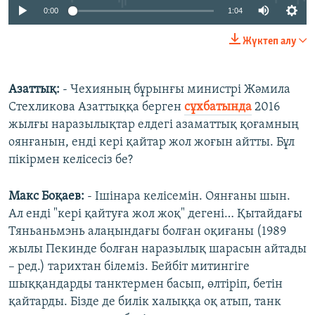
0:00
1:04
Жүктеп алу
Азаттық:
- Чехияның бұрынғы министрі Жәмила
Стехликова Азаттыққа берген
сұхбатында
2016
жылғы наразылықтар елдегі азаматтық қоғамның
оянғанын, енді кері қайтар жол жоғын айтты. Бұл
пікірмен келісесіз бе?
Макс Боқаев:
- Ішінара келісемін. Оянғаны шын.
Ал енді "кері қайтуға жол жоқ" дегені… Қытайдағы
Тяньаньмэнь алаңындағы болған оқиғаны (1989
жылы Пекинде болған наразылық шарасын айтады
– ред.) тарихтан білеміз. Бейбіт митингіге
шыққандарды танктермен басып, өлтіріп, бетін
қайтарды. Бізде де билік халыққа оқ атып, танк