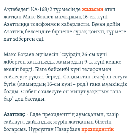
Ақтөбедегі КА-168/2 түрмесінде
жазасын
өтеп
жатқан Макс Боқаев мамырдың 16-сы күні
Азаттыққа телефонмен хабарласты. Бұған дейін
Азаттық белсендіге бірнеше сұрақ қойып, түрмеге
хат жіберген еді.
Макс Боқаев әңгімесін "сәуірдің 26-сы күні
жіберген хатыңызды мамырдың 9-ы күні кешке
әкеліп берді. Бізге бейсенбі күні телефонмен
сөйлесуге рұқсат береді. Сондықтан телефон соғуға
бүгін (мамырдың 16-сы күні – ред.) ғана мүмкіндік
болды. Сізбен сөйлесуге он минут уақытым ғана
бар" деп бастады.
Азаттық:
- Елде президенттің ауысқанын, қазір
сайлауға дайындық жүріп жатқанын білетін
боларсыз. Нұрсұлтан Назарбаев
президенттік