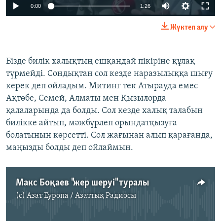
0:00
1:26
Жүктеп алу
Бізде билік халықтың ешқандай пікіріне құлақ
түрмейді. Сондықтан сол кезде наразылыққа шығу
керек деп ойладым. Митинг тек Атырауда емес
Ақтөбе, Семей, Алматы мен Қызылорда
қалаларында да болды. Сол кезде халық талабын
билікке айтып, мәжбүрлеп орындатқызуға
болатынын көрсетті. Сол жағынан алып қарағанда,
маңызды болды деп ойлаймын.
Макс Боқаев "жер шеруі" туралы
(c)
Азат Еуропа / Азаттық Радиосы
No media source currently available