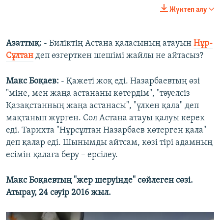
Жүктеп алу
Азаттық:
- Биліктің Астана қаласының атауын
Нұр-
Сұлтан
деп өзгерткен шешімі жайлы не айтасыз?
Макс Боқаев:
- Қажеті жоқ еді. Назарбаевтың өзі
"міне, мен жаңа астананы көтердім", "тәуелсіз
Қазақстанның жаңа астанасы", "үлкен қала" деп
мақтанып жүрген. Сол Астана атауы қалуы керек
еді. Тарихта "Нұрсұлтан Назарбаев көтерген қала"
деп қалар еді. Шынымды айтсам, көзі тірі адамның
есімін қалаға беру – ерсілеу.
Макс Боқаевтың "жер шеруінде" сөйлеген сөзі.
Атырау, 24 сәуір 2016 жыл.