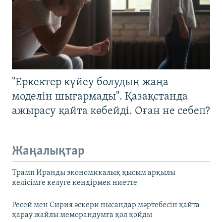
"Еркектер күйеу болудың жаңа
моделін шығармады". Қазақстанда
ажырасу қайта көбейді. Оған не себеп?
Жаңалықтар
Трамп Иранды экономикалық қысым арқылы
келісімге келуге көндірмек ниетте
Ресей мен Сирия әскери нысандар мәртебесін қайта
қарау жайлы меморандумға қол қойды