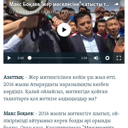
Макс Боқаев "жер мәселесіне" қатысты талап қойды
(c)
Азат Еуропа / Азаттық Радиосы
No media source currently available
0:00
1:04
Азаттық:
- Жер митингісінен кейін үш жыл өтті.
2016 жылы Атыраудағы наразылықты көзбен
көрдіңіз. Қалай ойлайсыз, митингіде қойған
талаптарға қол жеткізе алдыңыздар ма?
Макс Боқаев:
- 2016 жылғы митингіге шығып, ой-
пікірімізді айтуымыз керек болды әрі орынды