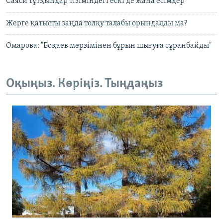
Саяси тұтқындар тізіміндегі ескі де жаңа есімдер
Жерге қатысты заңда толқу талабы орындалды ма?
Омарова: "Боқаев мерзімінен бұрын шығуға сұранбайды"
Оқыңыз. Көріңіз. Тыңдаңыз