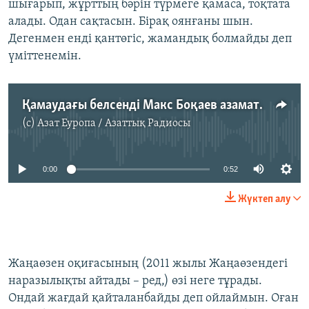
шығарып, жұрттың бәрін түрмеге қамаса, тоқтата
алады. Одан сақтасын. Бірақ оянғаны шын.
Дегенмен енді қантөгіс, жамандық болмайды деп
үміттенемін.
Қамаудағы белсенді Макс Боқаев азаматтық қоғам туралы
(c)
Азат Еуропа / Азаттық Радиосы
No media source currently available
0:00
0:52
Жүктеп алу
Жаңаөзен оқиғасының (2011 жылы Жаңаөзендегі
наразылықты айтады – ред,) өзі неге тұрады.
Ондай жағдай қайталанбайды деп ойлаймын. Оған