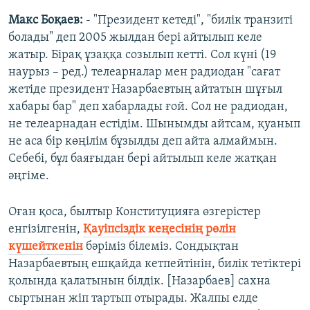
Макс Боқаев:
- "Президент кетеді", "билік транзиті
болады" деп 2005 жылдан бері айтылып келе
жатыр. Бірақ ұзаққа созылып кетті. Сол күні (19
наурыз – ред.) телеарналар мен радиодан "сағат
жетіде президент Назарбаевтың айтатын шұғыл
хабары бар" деп хабарлады ғой. Сол не радиодан,
не телеарнадан естідім. Шынымды айтсам, қуанып
не аса бір көңілім бұзылды деп айта алмаймын.
Себебі, бұл баяғыдан бері айтылып келе жатқан
әңгіме.
Оған қоса, былтыр Конституцияға өзгерістер
енгізілгенін,
Қауіпсіздік кеңесінің рөлін
күшейткенін
бәріміз білеміз. Сондықтан
Назарбаевтың ешқайда кетпейтінін, билік тетіктері
қолында қалатынын білдік. [Назарбаев] сахна
сыртынан жіп тартып отырады. Жалпы елде