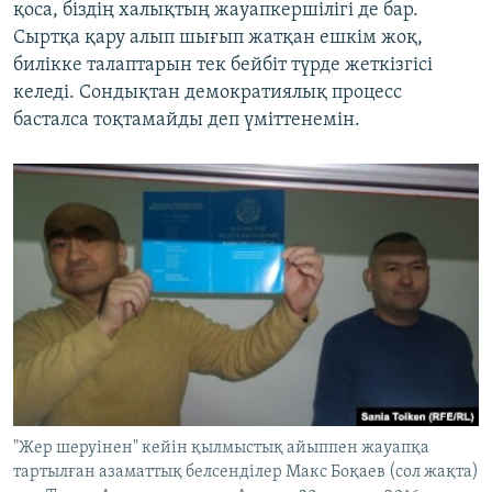
қоса, біздің халықтың жауапкершілігі де бар.
Сыртқа қару алып шығып жатқан ешкім жоқ,
билікке талаптарын тек бейбіт түрде жеткізгісі
келеді. Сондықтан демократиялық процесс
басталса тоқтамайды деп үміттенемін.
"Жер шеруінен" кейін қылмыстық айыппен жауапқа
тартылған азаматтық белсенділер Макс Боқаев (сол жақта)