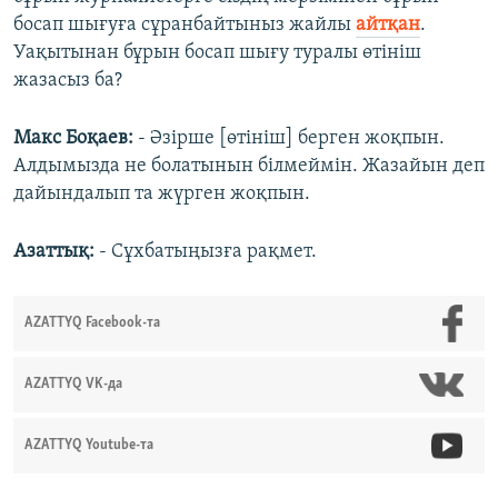
босап шығуға сұранбайтыныз жайлы
айтқан
.
Уақытынан бұрын босап шығу туралы өтініш
жазасыз ба?
Макс Боқаев:
- Әзірше [өтініш] берген жоқпын.
Алдымызда не болатынын білмеймін. Жазайын деп
дайындалып та жүрген жоқпын.
Азаттық:
- Сұхбатыңызға рақмет.
AZATTYQ Facebook-та
AZATTYQ VK-да
AZATTYQ Youtube-та