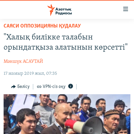
Accessibility
links
Skip
САЯСИ ОППОЗИЦИЯНЫ ҚУДАЛАУ
to
ЖАҢАЛЫҚТАР
"Халық билікке талабын
main
САЯСАТ
content
орындатқыза алатынын көрсетті"
AZATTYQTV
Skip
to
Мәншүк АСАУТАЙ
ҚАҢТАР ОҚИҒАСЫ
main
17 мамыр 2019 жыл, 07:35
АДАМ ҚҰҚЫҚТАРЫ
Navigation
Skip
ӘЛЕУМЕТ
Бөлісу
VPN-сіз оқу
to
ӘЛЕМ
Search
АРНАЙЫ ЖОБАЛАР
Русский