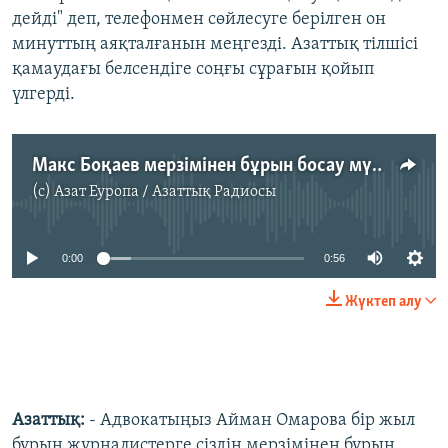
дейді" деп, телефонмен сөйлесуге берілген он
минуттың аяқталғанын меңгезді. Азаттық тілшісі
қамаудағы белсендіге соңғы сұрағын қойып
үлгерді.
Макс Боқаев мерзімінен бұрын босау мүмкіндігі туралы
(c)
Азат Еуропа / Азаттық Радиосы
No media source currently available
0:00
0:56
Жүктеп алу
Азаттық:
- Адвокатыңыз Айман Омарова бір жыл
бұрын журналистерге сіздің мерзімінен бұрын