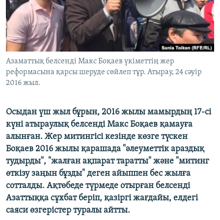
ЖАЗЫЛЫҢЫЗ
Басқа тілдерде
Азаматтық белсенді Макс Боқаев үкіметтің жер
реформасына қарсы шеруде сөйлеп тұр. Атырау, 24 сәуір
2016 жыл.
Осыдан үш жыл бұрын, 2016 жылы мамырдың 17-сі
күні атыраулық белсенді Макс Боқаев қамауға
алынған. Жер митингісі кезінде көзге түскен
Боқаев 2016 жылы қарашада "әлеуметтік араздық
тудырды", "жалған ақпарат таратты" және "митинг
өткізу заңын бұзды" деген айыппен бес жылға
сотталды. Ақтөбеде түрмеде отырған белсенді
Азаттыққа сұхбат беріп, қазіргі жағдайы, елдегі
саяси өзгерістер туралы айтты.