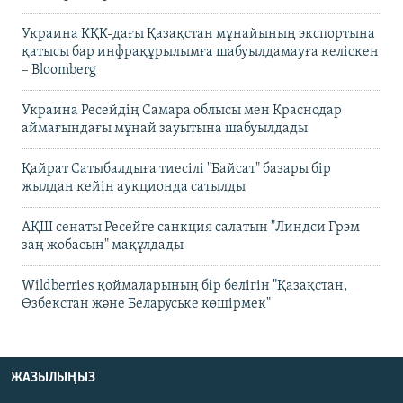
Украина КҚК-дағы Қазақстан мұнайының экспортына
қатысы бар инфрақұрылымға шабуылдамауға келіскен
– Bloomberg
Украина Ресейдің Самара облысы мен Краснодар
аймағындағы мұнай зауытына шабуылдады
Қайрат Сатыбалдыға тиесілі "Байсат" базары бір
жылдан кейін аукционда сатылды
АҚШ сенаты Ресейге санкция салатын "Линдси Грэм
заң жобасын" мақұлдады
Wildberries қоймаларының бір бөлігін "Қазақстан,
Өзбекстан және Беларуське көшірмек"
ЖАЗЫЛЫҢЫЗ