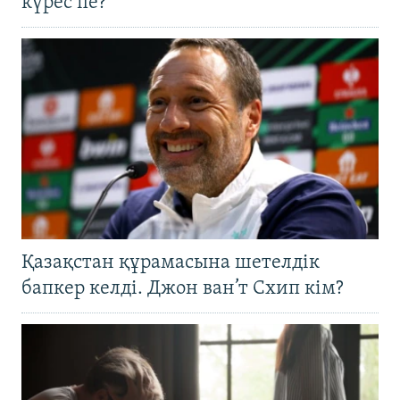
күрес пе?
Қазақстан құрамасына шетелдік
бапкер келді. Джон ван’т Схип кім?