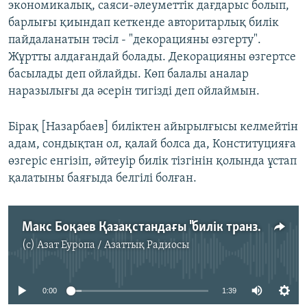
экономикалық, саяси-әлеуметтік дағдарыс болып,
барлығы қиындап кеткенде авторитарлық билік
пайдаланатын тәсіл - "декорацияны өзгерту".
Жұртты алдағандай болады. Декорацияны өзгертсе
басылады деп ойлайды. Көп балалы аналар
наразылығы да әсерін тигізді деп ойлаймын.
Бірақ [Назарбаев] биліктен айырылғысы келмейтін
адам, сондықтан ол, қалай болса да, Конституцияға
өзгеріс енгізіп, әйтеуір билік тізгінін қолында ұстап
қалатыны баяғыда белгілі болған.
Макс Боқаев Қазақстандағы "билік транзиті" жайлы
(c)
Азат Еуропа / Азаттық Радиосы
No media source currently available
0:00
1:39