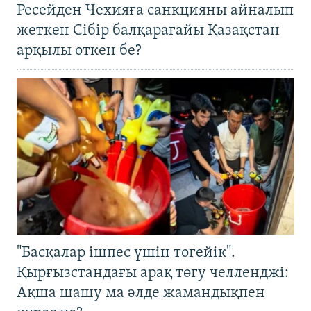
Ресейден Чехияға санкцияны айналып
жеткен Сібір балқарағайы Қазақстан
арқылы өткен бе?
"Басқалар ішпес үшін төгейік".
Қырғызстандағы арақ төгу челленджі:
Ақша шашу ма әлде жамандықпен