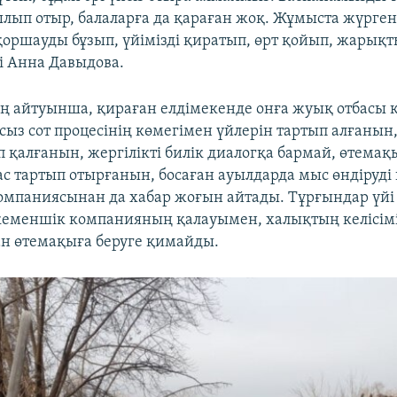
ылып отыр, балаларға да қараған жоқ. Жұмыста жүрген
оршауды бұзып, үйімізді қиратып, өрт қойып, жарық
ді Анна Давыдова.
 айтуынша, қираған елдімекенде онға жуық отбасы қ
сыз сот процесінің көмегімен үйлерін тартып алғанын
п қалғанын, жергілікті билік диалогқа бармай, өтемақ
ас тартып отырғанын, босаған ауылдарда мыс өндіруді
омпаниясынан да хабар жоғын айтады. Тұрғындар үйі
кеменшік компанияның қалауымен, халықтың келісімі
н өтемақыға беруге қимайды.