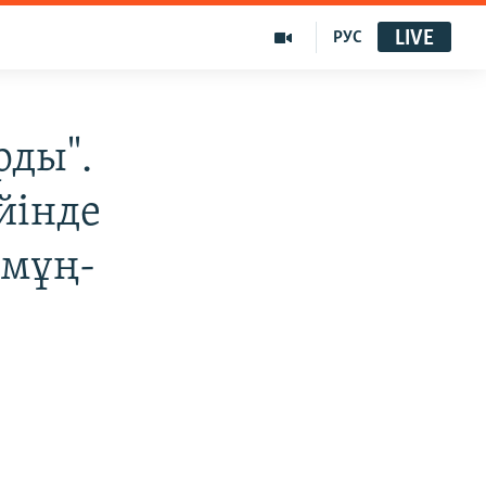
LIVE
РУС
рды".
йінде
 мұң-