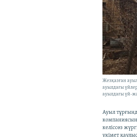
Жезқазған ауы
ауылдағы үйлер
ауылдағы үй-ж
Ауыл тұрғынд
компаниясыны
келіссөз жүр
үкімет қаулыс