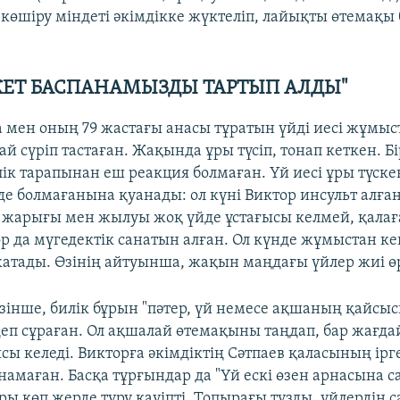
көшіру міндеті әкімдікке жүктеліп, лайықты өтемақы 
ЕТ БАСПАНАМЫЗДЫ ТАРТЫП АЛДЫ"
 мен оның 79 жастағы анасы тұратын үйді иесі жұмыс
й сүріп тастаған. Жақында ұры түсіп, тонап кеткен. Б
лік тарапынан еш реакция болмаған. Үй иесі ұры түск
е болмағанына қуанады: ол күні Виктор инсульт алған
 жарығы мен жылуы жоқ үйде ұстағысы келмей, қалағ
р да мүгедектік санатын алған. Ол күнде жұмыстан ке
атады. Өзінің айтуынша, жақын маңдағы үйлер жиі өр
зінше, билік бұрын "пәтер, үй немесе ақшаның қайсы
деп сұраған. Ол ақшалай өтемақыны таңдап, бар жағд
сы келеді. Викторға әкімдіктің Сәтпаев қаласының ірг
намаған. Басқа тұрғындар да "Үй ескі өзен арнасына 
ы көп жерде тұру қауіпті. Топырағы тұзды, үйлердің 