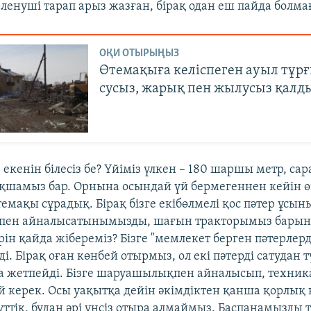
ленуші тарап арыз жазған, бірақ одан еш пайда болма
ОҚИ ОТЫРЫҢЫЗ
Өтемақыға келіспеген ауыл тұр
сусыз, жарық пен жылусыз қалд
 екенін білесіз бе? Үйіміз үлкен – 180 шаршы метр, са
ақшамыз бар. Орнына осындай үй бермегеннен кейін ө
емақы сұрадық. Бірақ бізге екібөлмелі қос пәтер ұсын
ен айналысатынымызды, шағын тракторымыз барын 
ін қайда жібереміз? Бізге "мемлекет берген пәтерлерд
і. Бірақ оған көнбей отырмыз, ол екі пәтерді сатудан 
ға жетпейді. Бізге шаруашылықпен айналысып, техни
й керек. Осы уақытқа дейін әкімдіктен қанша қорлық 
үттік, бұдан әрі үнсіз отыра алмаймыз. Баспанамызды 