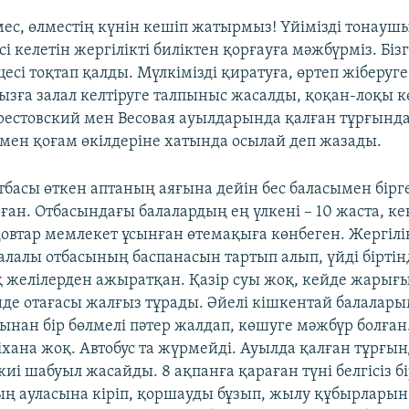
емес, өлместің күнін кешіп жатырмыз! Үйімізді тонауш
сі келетін жергілікті биліктен қорғауға мәжбүрміз. Біз
есі тоқтап қалды. Мүлкімізді қиратуға, өртеп жіберуге
зға залал келтіруге талпыныс жасалды, қоқан-лоқы кө
рестовский мен Весовая ауылдарында қалған тұрғынд
мен қоғам өкілдеріне хатында осылай деп жазады.
тбасы өткен аптаның аяғына дейін бес баласымен бірг
ан. Отбасындағы балалардың ең үлкені – 10 жаста, ке
овтар мемлекет ұсынған өтемақыға көнбеген. Жергілікт
алалы отбасының баспанасын тартып алып, үйді біртін
желілерден ажыратқан. Қазір суы жоқ, кейде жарығы
де отағасы жалғыз тұрады. Әйелі кішкентай балалары
сынан бір бөлмелі пәтер жалдап, көшуге мәжбүр болған
ріхана жоқ. Автобус та жүрмейді. Ауылда қалған тұрғы
і шабуыл жасайды. 8 ақпанға қараған түні белгісіз б
ң ауласына кіріп, қоршауды бұзып, жылу құбырларын