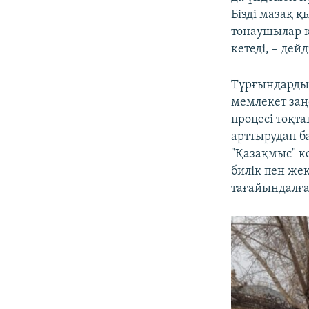
Бізді мазақ қ
тонаушылар қ
кетеді, – дей
Тұрғындардың
мемлекет заң
процесі тоқта
арттырудан б
"Қазақмыс" к
билік пен же
тағайындалға