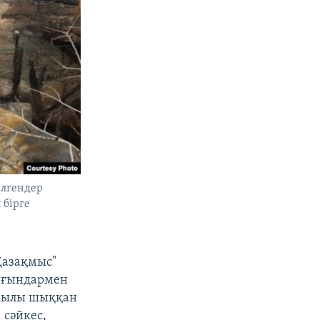
елгендер
 бірге
Қазақмыс"
ұрғындармен
1 жылы шыққан
 сәйкес,