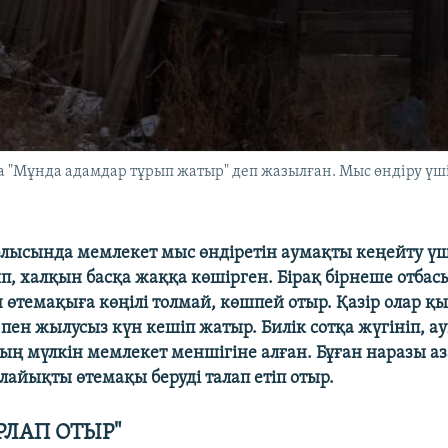
 "Мұнда адамдар тұрып жатыр" деп жазылған. Мыс өндіру үш
лысында мемлекет мыс өндіретін аумақты кеңейту үш
, халқын басқа жаққа көшірген. Бірақ бірнеше отбасы
 өтемақыға көңілі толмай, көшпей отыр. Қазір олар қ
 пен жылусыз күн кешіп жатыр. Билік сотқа жүгініп, а
ң мүлкін мемлекет меншігіне алған. Бұған наразы а
лайықты өтемақы беруді талап етіп отыр.
ОРЛАП ОТЫР"