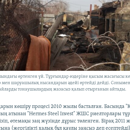
лындағы өртенген үй. Тұрғындар өздеріне қысым жасағысы к
 мен шаруашылық нысандарын әдейі өртейді дейді. Сонымен
айларды тонаушылардың жазасыз қалып отырғанын айтады.
арын көшіру процесі 2010 жылы басталған. Басында "
ң атынан "Hermes Steel Invest" ЖШС риелторлары т
гізіп, өтемақы заң жүзінде дұрыс төленген. Бірақ 201
ына (жергілікті халық бұл қаулы заңсыз деп есептейді)