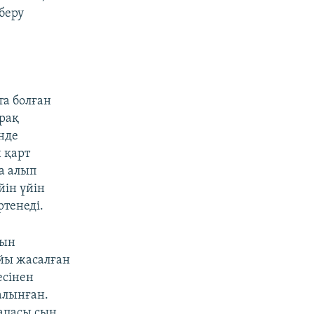
беру
та болған
ірақ
енде
 қарт
а алып
йін үйін
тенеді.
сын
айы жасалған
есінен
салынған.
сапасы сын