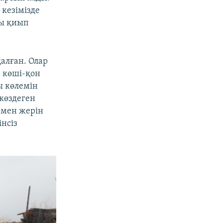
 кезімізде
ты қиып
алған. Олар
, көші-қон
ы көлемін
 көздеген
 мен жерін
нсіз