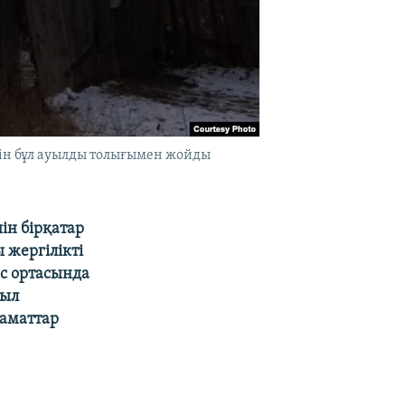
ін бұл ауылды толығымен жойды
ін бірқатар
 жергілікті
ыс ортасында
уыл
заматтар