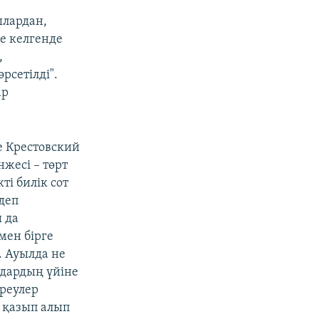
ылардан,
ге келгенде
,
рсетілді".
ар
е Крестовский
нжесі – төрт
і билік сот
деп
 да
мен бірге
. Ауылда не
ндардың үйіне
іреулер
 қазып алып