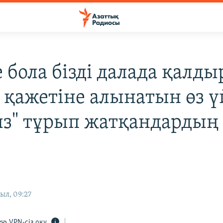
 бола бізді далада қалды
 қажетіне алынатын өз ү
ыз" тұрып жатқандардың
ыл, 09:27
VPN-сіз оқу