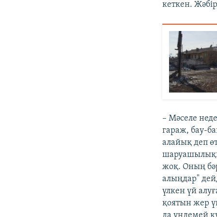
кеткен. Жәбір
– Мәселе неде
гараж, бау-б
алайық деп өт
шаруашылықп
жоқ. Оның бәр
алыңдар" дейд
үлкен үй алу
қоятын жер ү
да үндемей к