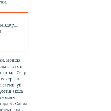
ған.
ғындары
ы
рай, монша,
зіміз сатып
ып отыр. Олар
ескерген
і сатып, үй
түсетін ақша
камызды
көрдім. Сонда
тартып алды.