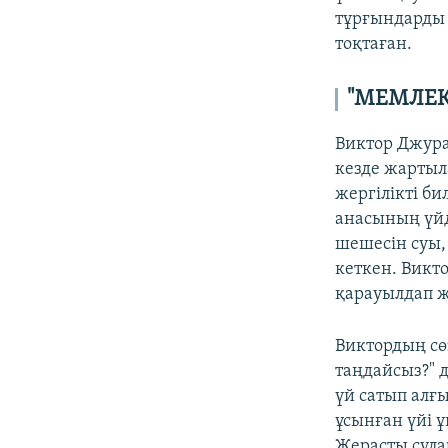
тұрғындарды 
тоқтаған.
"МЕМЛЕК
Виктор Джура
кезде жартыла
жергілікті би
анасының үйд
шешесін суы,
кеткен. Викто
қарауылдап ж
Виктордың сө
таңдайсыз?" 
үй сатып алғы
ұсынған үйі ұ
Жерасты сулар