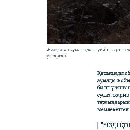
Жезқазған ауылындағы үйдің сыртында
ұйғарған.
Қарағанды об
ауылды жойып
билік ұсынған
сусыз, жарық
тұрғындарыны
мемлекеттен 
"БІЗДІ Қ