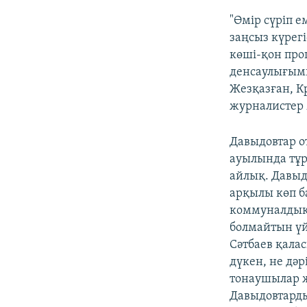
"Өмір сүріп 
заңсыз күрегі
көші-қон проц
денсаулығымы
Жезқазған, К
журналистер 
Давыдовтар о
ауылында тұрғ
айлық. Давыд
арқылы көп б
коммуналдық 
болмайтын үй
Сәтбаев қала
дүкен, не дә
тонаушылар жи
Давыдовтарды