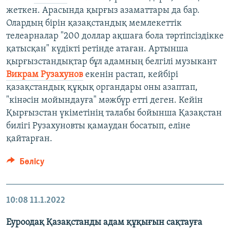
жеткен. Арасында қырғыз азаматтары да бар.
Олардың бірін қазақстандық мемлекеттік
телеарналар "200 доллар ақшаға бола тәртіпсіздікке
қатысқан" күдікті ретінде атаған. Артынша
қырғызстандықтар бұл адамның белгілі музыкант
Викрам Рузахунов
екенін растап, кейбірі
қазақстандық құқық органдары оны азаптап,
"кінәсін мойындауға" мәжбүр етті деген. Кейін
Қырғызстан үкіметінің талабы бойынша Қазақстан
билігі Рузахуновты қамаудан босатып, еліне
қайтарған.
Бөлісу
10:08
11.1.2022
Еуроодақ Қазақстанды адам құқығын сақтауға