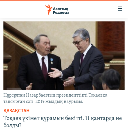
Accessibility
links
Skip
to
ЖАҢАЛЫҚТАР
main
САЯСАТ
content
AZATTYQTV
Skip
to
ҚАҢТАР ОҚИҒАСЫ
main
АДАМ ҚҰҚЫҚТАРЫ
Navigation
Skip
ӘЛЕУМЕТ
to
ӘЛЕМ
Search
Нұрсұлтан Назарбаевтың президенттікті Тоқаевқа
тапсырған сәті. 2019 жылдың наурызы.
АРНАЙЫ ЖОБАЛАР
ҚАЗАҚСТАН
Русский
Тоқаев үкімет құрамын бекітті. 11 қаңтарда не
болды?