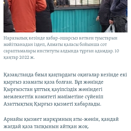
Наразылық кезінде хабар-ошарсыз кеткен туыстарын
мәйітханадан іздеп, Алматы қаласы бойынша сот
сараптамалары институты алдында тұрған адамдар. 10
қаңтар 2022 ж.
Қазақстанда биыл қаңтардағы оқиғалар кезінде екі
қырғыз азаматы қаза болған. Бұл жөнінде
Қырғызстан ұлттық қауіпсіздік жөніндегі
мемлекеттік комитеті мәліметіне сүйеніп
Азаттықтың Қырғыз қызметі хабарлады.
Арнайы қызмет марқұмның аты-жөнін, қандай
жағдай қаза тапқынын айтқан жоқ.