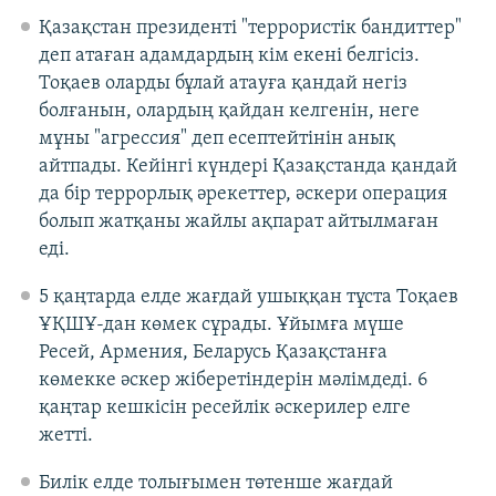
Қазақстан президенті "террористік бандиттер"
деп атаған адамдардың кім екені белгісіз.
Тоқаев оларды бұлай атауға қандай негіз
болғанын, олардың қайдан келгенін, неге
мұны "агрессия" деп есептейтінін анық
айтпады. Кейінгі күндері Қазақстанда қандай
да бір террорлық әрекеттер, әскери операция
болып жатқаны жайлы ақпарат айтылмаған
еді.
5 қаңтарда елде жағдай ушыққан тұста Тоқаев
ҰҚШҰ-дан көмек сұрады. Ұйымға мүше
Ресей, Армения, Беларусь Қазақстанға
көмекке әскер жіберетіндерін мәлімдеді. 6
қаңтар кешкісін ресейлік әскерилер елге
жетті.
Билік елде толығымен төтенше жағдай