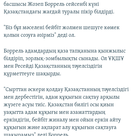
басшысы Жозеп Боррель сейсенбі күні
Қазақстандағы жағдай туралы пікір білдірді.
"Біз бұл мәселені бейбіт жолмен шешуге көмек
қолын созуға әзірміз" деді ол.
Боррель адамдардың қаза тапқанына қынжылыс
білдіріп, зорлық-зомбылықты сынады. Ол ҰҚШҰ
мен Ресейді Қазақстанның тәуелсіздігін
құрметтеуге шақырды.
"Сырттан әскери қолдау Қазақстанның тәуелсіздігі
мен дербестігін, адам құқығын сақтау арқылы
жүзеге асуы тиіс. Қазақстан билігі осы қиын
уақытта адам құқығы мен азаматтардың
еркіндігін, бейбіт жиналу мен ойын еркін айту
құқығын және ақпарат алу құқығын сақтауға
шақырамыз" деді Боррель.