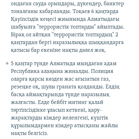
ондаған сауда орындары, дүкендер, банктер
тоналғаны хабарланды. Тоқаев 6 қаңтарда
Қауіпсіздік кеңесі жиынында Алматыдағы
шабуылға "террористік топтарды" айыптады.
Бірақ ол айтқан "террористік топтардың" 2
қаңтардан бергі наразылыққа шыққандарға
қатысы бар екеніне нақты дәлел жоқ. ​
5 қаңтар түнде Алматыда мыңдаған адам
Республика алаңына жиналды. Полиция
оларға қарсы көзден жас ағызатын газ,
резеңке оқ, шулы граната қолданды. Елдің
басқа аймақтарында түнде наразылық
жалғасты. Елде бейбіт митинг қалай
тәртіпсіздікке ұласып кеткені, қару-
жарақтарды кімдер иеленгені, күштік
құрылымдармен кімдер атысқаны жайлы
нақты белгісіз.