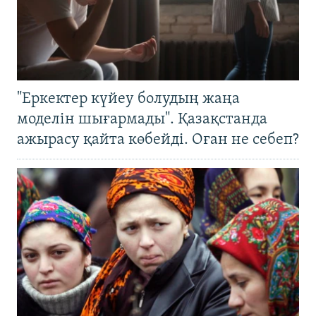
"Еркектер күйеу болудың жаңа
моделін шығармады". Қазақстанда
ажырасу қайта көбейді. Оған не себеп?