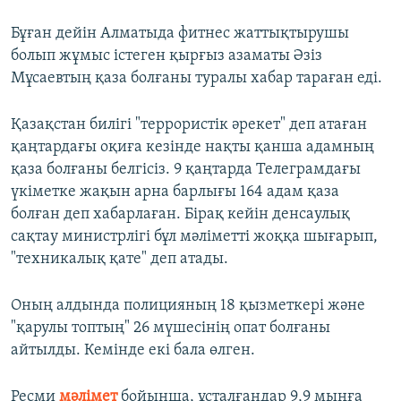
Бұған дейін Алматыда фитнес жаттықтырушы
болып жұмыс істеген қырғыз азаматы Әзіз
Мұсаевтың қаза болғаны туралы хабар тараған еді.
Қазақстан билігі "террористік әрекет" деп атаған
қаңтардағы оқиға кезінде нақты қанша адамның
қаза болғаны белгісіз. 9 қаңтарда Телеграмдағы
үкіметке жақын арна барлығы 164 адам қаза
болған деп хабарлаған. Бірақ кейін денсаулық
сақтау министрлігі бұл мәліметті жоққа шығарып,
"техникалық қате" деп атады.
Оның алдында полицияның 18 қызметкері және
"қарулы топтың" 26 мүшесінің опат болғаны
айтылды. Кемінде екі бала өлген.
Ресми
мәлімет
бойынша, ұсталғандар 9,9 мыңға