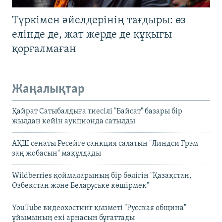
Түркімен әйелдерінің тағдыры: өз
елінде де, жат жерде де құқығы
қорғалмаған
Жаңалықтар
Қайрат Сатыбалдыға тиесілі "Байсат" базары бір
жылдан кейін аукционда сатылды
АҚШ сенаты Ресейге санкция салатын "Линдси Грэм
заң жобасын" мақұлдады
Wildberries қоймаларының бір бөлігін "Қазақстан,
Өзбекстан және Беларуське көшірмек"
YouTube видеохостинг қызметі "Русская община"
ұйымының екі арнасын бұғаттады