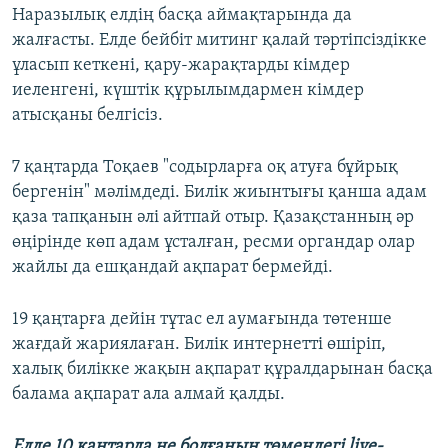
Наразылық елдің басқа аймақтарында да
жалғасты. Елде бейбіт митинг қалай тәртіпсіздікке
ұласып кеткені, қару-жарақтарды кімдер
иеленгені, күштік құрылымдармен кімдер
атысқаны белгісіз.
7 қаңтарда Тоқаев "содырларға оқ атуға бұйрық
бергенін" мәлімдеді. Билік жиынтығы қанша адам
қаза тапқанын әлі айтпай отыр. Қазақстанның әр
өңірінде көп адам ұсталған, ресми органдар олар
жайлы да ешқандай ақпарат бермейді.
19 қаңтарға дейін тұтас ел аумағында төтенше
жағдай жариялаған. Билік интернетті өшіріп,
халық билікке жақын ақпарат құралдарынан басқа
балама ақпарат ала алмай қалды.
Елде 10 қаңтарда не болғанын төмендегі live-