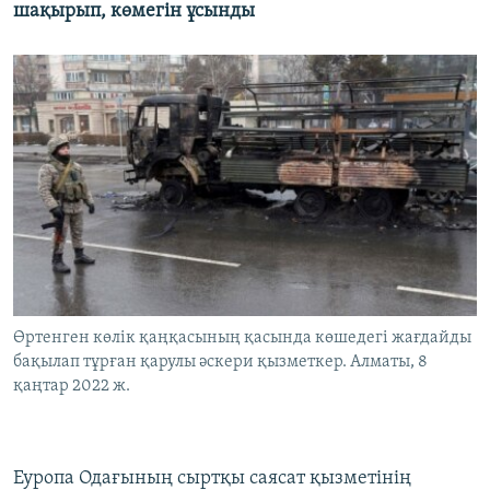
шақырып, көмегін ұсынды
Өртенген көлік қаңқасының қасында көшедегі жағдайды
бақылап тұрған қарулы әскери қызметкер. Алматы, 8
қаңтар 2022 ж.
Еуропа Одағының сыртқы саясат қызметінің