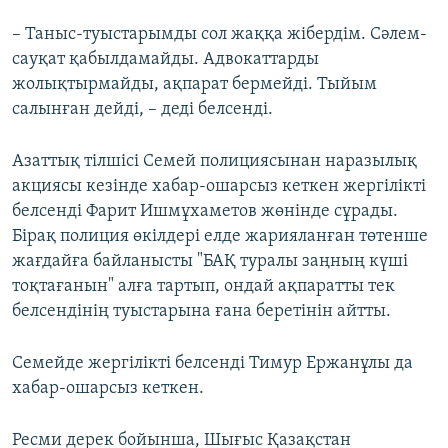
– Таныс-туыстарымды сол жаққа жібердім. Сәлем-
сауқат қабылдамайды. Адвокаттарды
жолықтырмайды, ақпарат бермейді. Тыйым
салынған дейді, – деді белсенді.
Азаттық тілшісі Семей полициясынан наразылық
акциясы кезінде хабар-ошарсыз кеткен жергілікті
белсенді Фарит Ишмұхаметов жөнінде сұрады.
Бірақ полиция өкілдері елде жарияланған төтенше
жағдайға байланысты "БАҚ туралы заңның күші
тоқтағанын" алға тартып, ондай ақпаратты тек
белсендінің туыстарына ғана беретінін айтты.
Семейде жергілікті белсенді Тимур Ержанұлы да
хабар-ошарсыз кеткен.
Ресми дерек бойынша, Шығыс Қазақстан