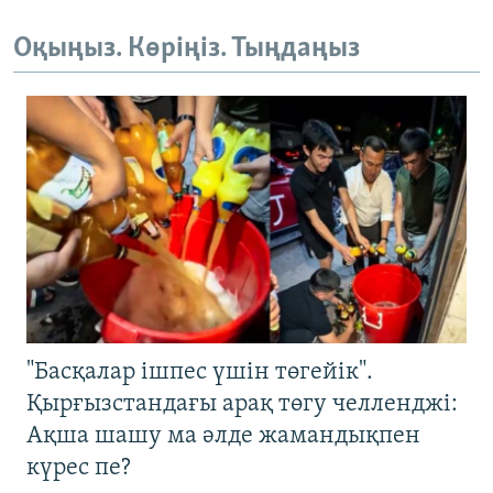
Оқыңыз. Көріңіз. Тыңдаңыз
"Басқалар ішпес үшін төгейік".
Қырғызстандағы арақ төгу челленджі:
Ақша шашу ма әлде жамандықпен
күрес пе?