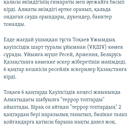
қаласы әкімдігінің ғимараты мен әуежайға басып
кірді. Алматы әкімдігі өртке оранып, қалада
ондаған сауда орындары, дүкендер, банктер
тоналды.
Елде жағдай ушыққан тұста Тоқаев Ұжымдық
қауіпсіздік шарт туралы ұйымнан (ҰҚШҰ) көмек
сұрады. Ұйымға мүше Ресей, Армения, Беларусь
Қазақстанға көмекке әскер жіберетінін мәлімдеді.
6 қаңтар кешкісін ресейлік әскерилер Қазақстанға
кірді.
Тоқаев 6 қаңтарда Қауіпсіздік кеңесі жиынында
Алматыдағы шабуылға "террор топтарды"
айыптады. Бірақ ол айтқан "террор топтардың" 2
қаңтардан бері наразылық танытып, билікке талап
қойғандарға қатысы барына нақты дәлел жоқ.