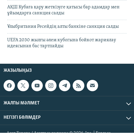
АҚШ Кубаға қару жеткізуге қатысы бар адамдар мен
ұйымдарға санкция салды
Ұлыбритания Ресейдің алты банкіне санкция салды
UEFA 2030 жылғы әлем кубогына бойкот жариялау
идеясынан бас тартпайды
ЖАЗЫЛЫҢЫЗ
ЖАЛПЫ МӘЛІМЕТ
НЕГІЗГІ БӨЛІМДЕР
Азат Еуропа / Азаттық радиосы © 2026, Inc. | Барлық