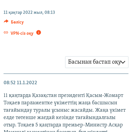
ЖАЗЫЛЫҢЫЗ
11 қаңтар 2022 жыл, 08:13
Бөлісу
Басқа тілдерде
VPN-сіз оқу
Басынан бастап оқу
08:52
11.1.2022
11 қаңтарда Қазақстан президенті Қасым-Жомарт
Тоқаев парламентке үкіметтің жаңа басшысын
тағайындау туралы ұсыныс жасайды. Жаңа үкімет
елде төтенше жағдай кезінде тағайындалғалы
отыр. Тоқаев 5 қаңтарда премьер-Министр Асқар