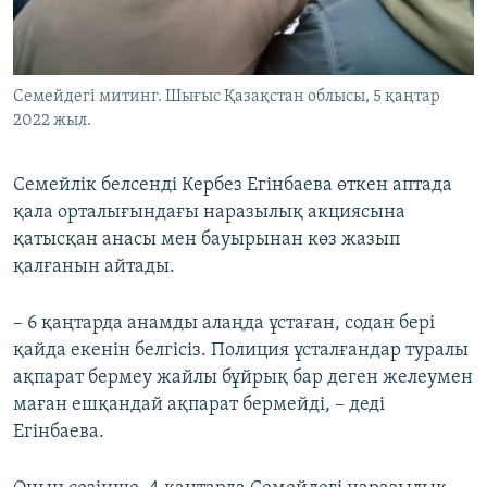
Семейдегі митинг. Шығыс Қазақстан облысы, 5 қаңтар
2022 жыл.
Семейлік белсенді Кербез Егінбаева өткен аптада
қала орталығындағы наразылық акциясына
қатысқан анасы мен бауырынан көз жазып
қалғанын айтады.
– 6 қаңтарда анамды алаңда ұстаған, содан бері
қайда екенін белгісіз. Полиция ұсталғандар туралы
ақпарат бермеу жайлы бұйрық бар деген желеумен
маған ешқандай ақпарат бермейді, – деді
Егінбаева.