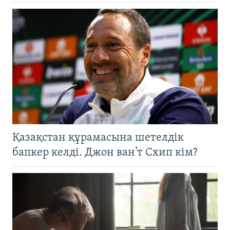
Қазақстан құрамасына шетелдік
бапкер келді. Джон ван’т Схип кім?