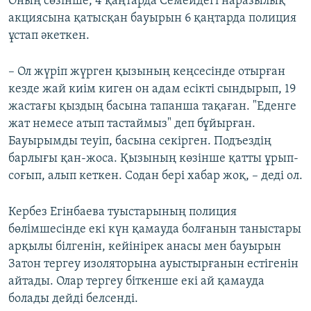
Оның сөзінше, 4 қаңтарда Семейдегі наразылық
акциясына қатысқан бауырын 6 қаңтарда полиция
ұстап әкеткен.
– Ол жүріп жүрген қызының кеңсесінде отырған
кезде жай киім киген он адам есікті сындырып, 19
жастағы қыздың басына тапанша тақаған. "Еденге
жат немесе атып тастаймыз" деп бұйырған.
Бауырымды теуіп, басына секірген. Подъездің
барлығы қан-жоса. Қызының көзінше қатты ұрып-
соғып, алып кеткен. Содан бері хабар жоқ, – деді ол.
Кербез Егінбаева туыстарының полиция
бөлімшесінде екі күн қамауда болғанын таныстары
арқылы білгенін, кейінірек анасы мен бауырын
Затон тергеу изоляторына ауыстырғанын естігенін
айтады. Олар тергеу біткенше екі ай қамауда
болады дейді белсенді.