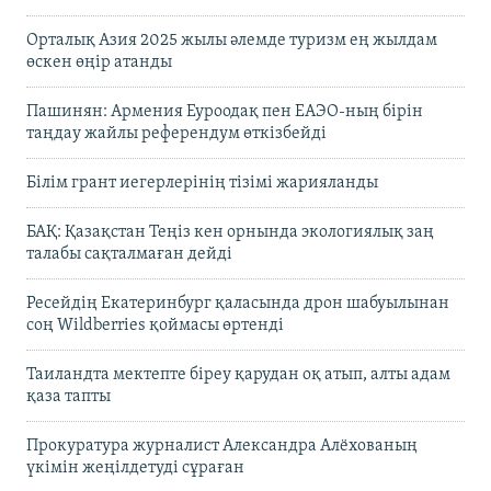
Орталық Азия 2025 жылы әлемде туризм ең жылдам
өскен өңір атанды
Пашинян: Армения Еуроодақ пен ЕАЭО-ның бірін
таңдау жайлы референдум өткізбейді
Білім грант иегерлерінің тізімі жарияланды
БАҚ: Қазақстан Теңіз кен орнында экологиялық заң
талабы сақталмаған дейді
Ресейдің Екатеринбург қаласында дрон шабуылынан
соң Wildberries қоймасы өртенді
Таиландта мектепте біреу қарудан оқ атып, алты адам
қаза тапты
Прокуратура журналист Александра Алёхованың
үкімін жеңілдетуді сұраған