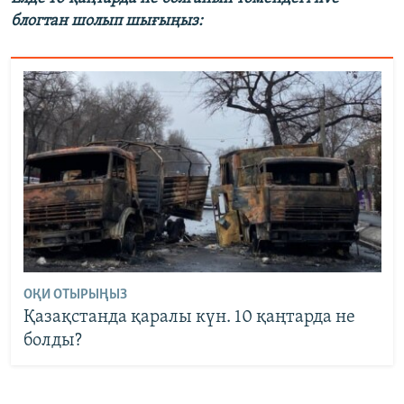
блогтан шолып шығыңыз:
ОҚИ ОТЫРЫҢЫЗ
Қазақстанда қаралы күн. 10 қаңтарда не
болды?