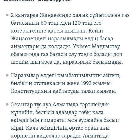
2 қаңтарда Жаңаөзенде халық сұйытылған газ
бағасының 60 теңгеден 120 теңгеге
көтерілгеніне қарсы шыққан. Кейін
Жаңаөзендегі наразылықты елдің басқа
аймақтары да қолдады. Үкімет Маңғыстау
облысында газ бағасы елу теңге болады деп
шешім шығарса да, наразылық басылмады.
Наразылар елдегі қымбатшылықты айтып,
биліктің отставкасын және 1993 жылғы
Конституцияны қайтаруды талап қылған.
5 қаңтар түс ауа Алматыда тәртіпсіздік
күшейіп, белгісіз адамдар тобы қала
әкімдігінің ғимараты мен әуежайға басып
кірді. Қала әкімдігінің өртке оранғаны
көрінетін видеолар тарады. Алматыда