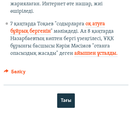
жариялаған. Интернет өте нашар, жиі
өшіріледі.
7 қаңтарда Тоқаев "содырларға
оқ атуға
бұйрық бергенін
" мәлімдеді. Ал 8 қаңтарда
Назарбаевтың көптен бергі үзеңгілесі, ҰҚК
бұрынғы басшысы Кәрім Мәсімов "отанға
опасыздық жасады" деген
айыппен ұсталды.
Бөлісу
Тағы