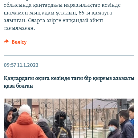
облысында қаңтардағы наразылықтар кезінде
шамамен мың адам ұсталып, 66-ы қамауға
алынған. Оларға әзірге ешқандай айып
тағылмаған.
Бөлісу
09:57
11.1.2022
Қаңтардағы оқиға кезінде тағы бір қырғыз азаматы
қаза болған