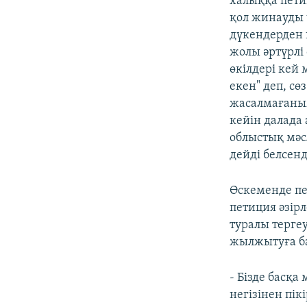
халыққа пети
қол жинауды 
дүкендерден 
жолы әртүрлі
өкілдері кей
екен" деп, с
жасалмағаным
кейін далада
облыстық мәс
дейді белсенд
Өскеменде пе
петиция әзір
туралы тергеу
жылжытуға ба
- Бізде басқ
негізінен пік