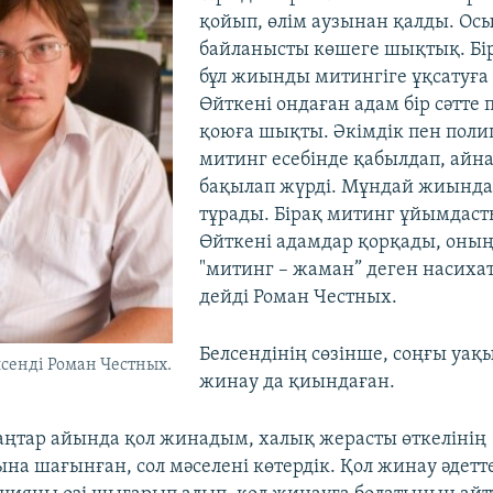
қойып, өлім аузынан қалды. Ос
байланысты көшеге шықтық. Бі
бұл жиынды митингіге ұқсатуға
Өйткені ондаған адам бір сәтте 
қоюға шықты. Әкімдік пен пол
митинг есебінде қабылдап, айн
бақылап жүрді. Мұндай жиындар
тұрады. Бірақ митинг ұйымдас
Өйткені адамдар қорқады, оның
"митинг – жаман” деген насихат 
дейді Роман Честных.
Белсендінің сөзінше, соңғы уақы
сенді Роман Честных.
жинау да қиындаған.
қаңтар айында қол жинадым, халық жерасты өткелінің
а шағынған, сол мәселені көтердік. Қол жинау әдеттег