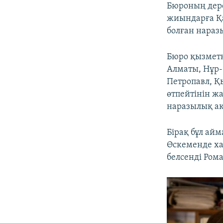
Бюроның дере
жиындарға Қа
болған нараз
Бюро қызметк
Алматы, Нұр-
Петропавл, Қы
өтпейтінін жа
наразылық ак
Бірақ бұл айм
Өскеменде ха
белсенді Ром