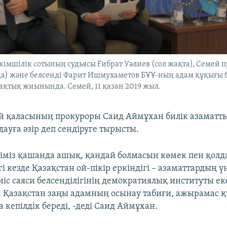
кімшілік сотының судьясы Ғибрат Уәлиев (сол жақта), Семей
да) және белсенді Фарит Ишмухаметов БҰҰ-ның адам құқығы
ақтық жиынында. Семей, 11 қазан 2019 жыл.
 қаласының прокуроры Саид Аймұхан билік азаматт
дауға әзір деп сендіруге тырысты.
ігіміз қашанда ашық, қандай болмасын көмек пен қолд
ргі кезде Қазақстан ой-пікір еркіндігі – азаматтардың ү
іс саяси белсенділігінің демократиялық институты ек
 Қазақстан заңы адамның осынау табиғи, ажырамас
 кепілдік береді, -деді Саид Аймұхан.