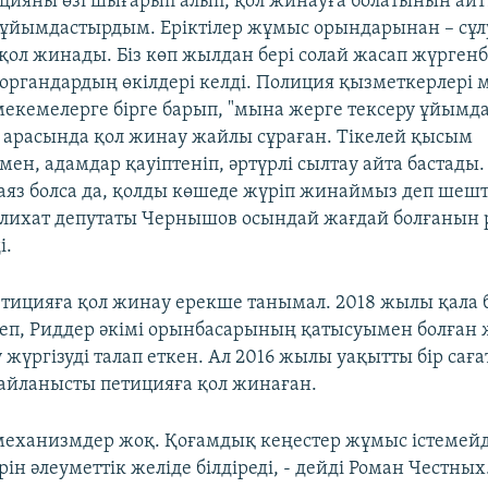
цияны өзі шығарып алып, қол жинауға болатынын айтт
ұйымдастырдым. Еріктілер жұмыс орындарынан – сұл
қол жинады. Біз көп жылдан бері солай жасап жүргенбі
 органдардың өкілдері келді. Полиция қызметкерлері 
 мекемелерге бірге барып, "мына жерге тексеру ұйымд
өз арасында қол жинау жайлы сұраған. Тікелей қысым
ен, адамдар қауіптеніп, әртүрлі сылтау айта бастады
 аяз болса да, қолды көшеде жүріп жинаймыз деп шешт
лихат депутаты Чернышов осындай жағдай болғанын р
і.
тицияға қол жинау ерекше танымал. 2018 жылы қала б
леп, Риддер әкімі орынбасарының қатысуымен болған 
 жүргізуді талап еткен. Ал 2016 жылы уақытты бір саға
йланысты петицияға қол жинаған.
а механизмдер жоқ. Қоғамдық кеңестер жұмыс істемей
ірін әлеуметтік желіде білдіреді, - дейді Роман Честных