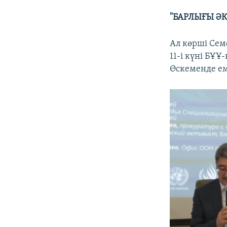
"БАРЛЫҒЫ Ә
Ал көрші Сем
11-і күні БҰ
Өскеменде ем