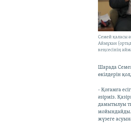
Семей қаласы ә
Аймұхан (орта
кеңсесінің айм
Шарада Семей
өкілдерін қол
- Қоғамға ес
әзірміз. Қазі
дамытылуы ти
мойындайды.
жүзеге асуына