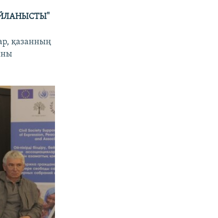
АЙЛАНЫСТЫ"
ар, қазанның
ыны