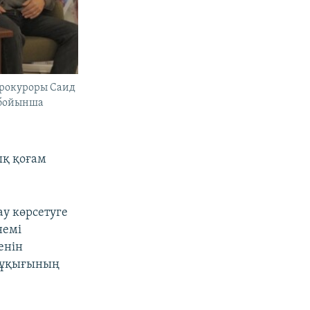
 прокуроры Саид
 бойынша
ық қоғам
ау көрсетуге
немі
енін
 құқығының