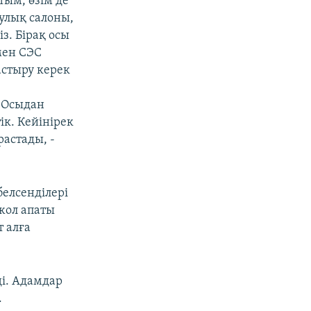
ым, өзім де
улық салоны,
з. Бірақ осы
мен СЭС
астыру керек
. Осыдан
ік. Кейінірек
астады, -
елсенділері
жол апаты
т алға
ді. Адамдар
.