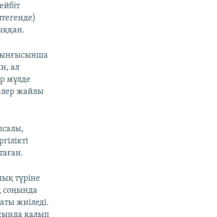
ейбіт
тегенде)
ыққан.
бұрынғысынша
н, ал
ер мүлде
лелер жайлы
ысалы,
гілікті
таған.
шық түріне
ң соңында
паты жиіледі.
асында қалып