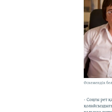
Өскемендік бел
- Соңғы рет 
қолайсыздығын