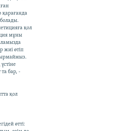
ыған
р қарағанда
 болады.
петицияға қол
иция мұны
аламызда
 жиі өтіп
тырмаймыз.
 үстіне
та бар, -
тта қол
ідей өтті: