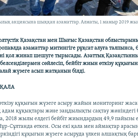
ылық акциясына шыққан азаматтар. Алматы, 1 мамыр 2019 жыл.
Солтүстік Қазақстан мен Шығыс Қазақстан облыстарын
тропавлда азаматтар митингіге рұқсат алуға талпынса,
ні қол жинап шешуге тырысады. Азаттық Қазақстанны
белсенділермен сөйлесіп, бейбіт жиын өткізу құқығы
алай жүзеге асып жатқанын білді.
 ҚАЛА
өткізу құқығын жүзеге асыру жайын мониторинг жаса
 адам құқықтары және заңдылықты сақтау жөніндегі
, 2018 жылы елдегі бейбіт жиындардың 49,9 пайызы ек
ұр-Сұлтанда өткен. Осы екі қала мен аймақтар арасын
еркіндігі құқығын жүзеге асыруда үлкен алшақтық ба