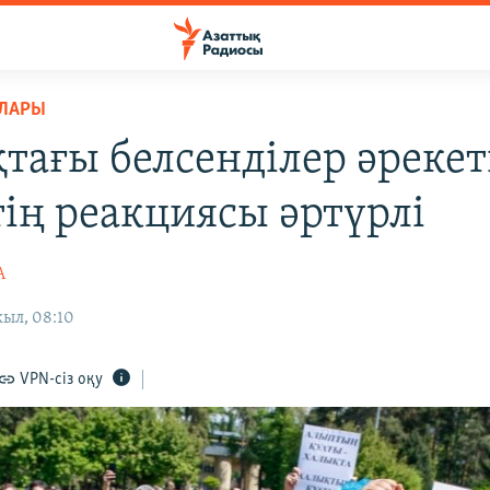
РЛАРЫ
тағы белсенділер әрекет
тің реакциясы әртүрлі
А
жыл, 08:10
VPN-сіз оқу