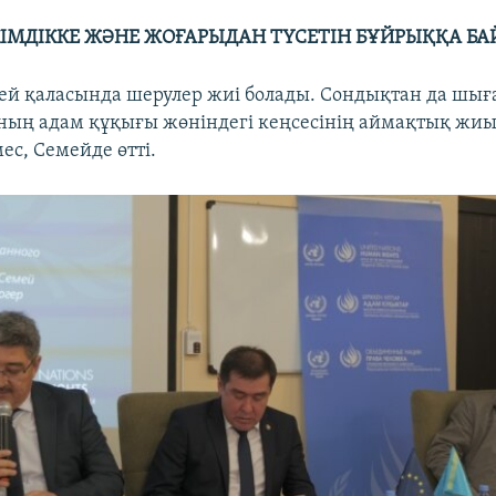
КІМДІККЕ ЖӘНЕ ЖОҒАРЫДАН ТҮСЕТІН БҰЙРЫҚҚА Б
ей қаласында шерулер жиі болады. Сондықтан да шығ
Ұ-ның адам құқығы жөніндегі кеңсесінің аймақтық жи
ес, Семейде өтті.