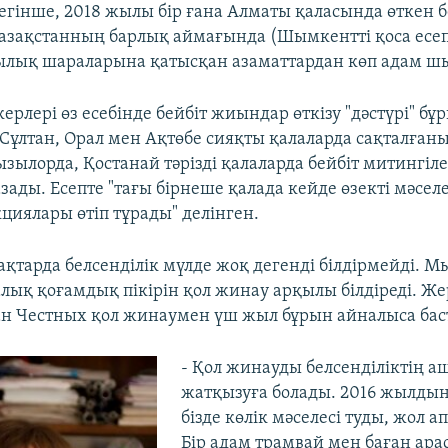
гінше, 2018 жылы бір ғана Алматы қаласында өткен б
зақстанның барлық аймағында (Шымкентті қоса есеп
ылық шараларына қатысқан азаматтардан көп адам ш
ерлері өз есебінде бейбіт жиындар өткізу "дәстүрі" 
Сұлтан, Орал мен Ақтөбе сияқты қалаларда сақталғаны
зылорда, Қостанай тәрізді қалаларда бейбіт митингіл
зады. Есепте "тағы бірнеше қалада кейде өзекті мәсе
циялары өтіп тұрады" делінген.
ақтарда белсенділік мүлде жоқ дегенді білдірмейді. М
лық қоғамдық пікірін қол жинау арқылы білдіреді. Жер
ан Честных қол жинаумен үш жыл бұрын айналыса бас
- Қол жинауды белсенділіктің а
жатқызуға болады. 2016 жылды
бізде көлік мәселесі туды, жол а
Бір адам трамвай мен баған ар