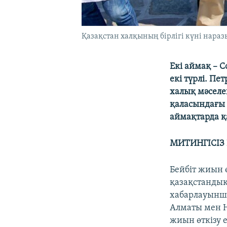
Қазақстан халқының бірлігі күні нараз
Екі аймақ – 
екі түрлі. Пе
халық мәселе
қаласындағы 
аймақтарда қ
МИТИНГІСІЗ
Бейбіт жиын 
қазақстандық
хабарлауынша
Алматы мен Н
жиын өткізу 