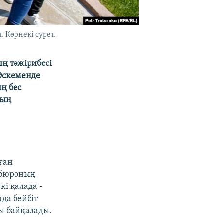
 Көрнекі сурет.
ың тәжірибесі
 Өскеменде
ң бес
ның
ған
 бюроның
і қалада -
да бейбіт
ры байқалады.