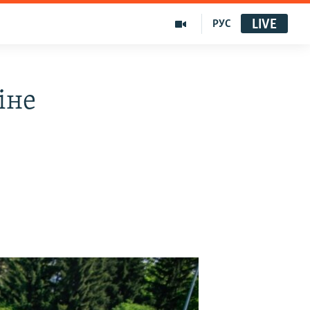
LIVE
РУС
іне