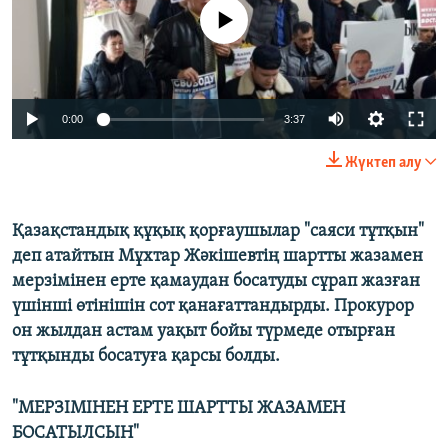
ЖАЗЫЛЫҢЫЗ
No media source currently available
Басқа тілдерде
Auto
0:00
3:37
270p
Жүктеп алу
360p
404p
Қазақстандық құқық қорғаушылар "саяси тұтқын"
Auto
270p
360p
404p
деп атайтын Мұхтар Жәкішевтің шартты жазамен
1080p
мерзімінен ерте қамаудан босатуды сұрап жазған
1080p
үшінші өтінішін сот қанағаттандырды. Прокурор
он жылдан астам уақыт бойы түрмеде отырған
тұтқынды босатуға қарсы болды.
"МЕРЗІМІНЕН ЕРТЕ ШАРТТЫ ЖАЗАМЕН
БОСАТЫЛСЫН"