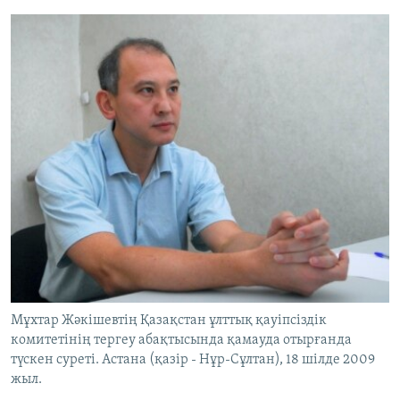
Мұхтар Жәкішевтің Қазақстан ұлттық қауіпсіздік
комитетінің тергеу абақтысында қамауда отырғанда
түскен суреті. Астана (қазір - Нұр-Сұлтан), 18 шілде 2009
жыл.