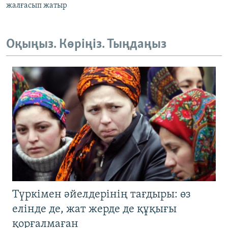
жалғасып жатыр
Оқыңыз. Көріңіз. Тыңдаңыз
Түркімен әйелдерінің тағдыры: өз
елінде де, жат жерде де құқығы
қорғалмаған