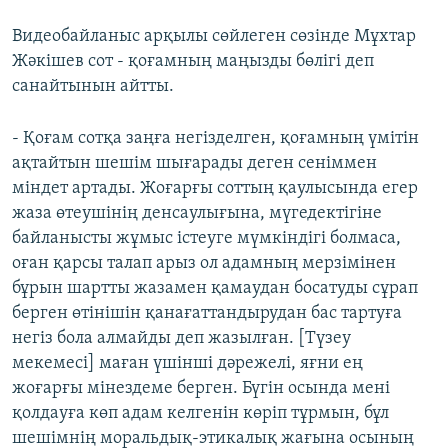
Видеобайланыс арқылы сөйлеген сөзінде Мұхтар
Жәкішев сот - қоғамның маңызды бөлігі деп
санайтынын айтты.
- Қоғам сотқа заңға негізделген, қоғамның үмітін
ақтайтын шешім шығарады деген сеніммен
міндет артады. Жоғарғы соттың қаулысында егер
жаза өтеушінің денсаулығына, мүгедектігіне
байланысты жұмыс істеуге мүмкіндігі болмаса,
оған қарсы талап арыз ол адамның мерзімінен
бұрын шартты жазамен қамаудан босатуды сұрап
берген өтінішін қанағаттандырудан бас тартуға
негіз бола алмайды деп жазылған. [Түзеу
мекемесі] маған үшінші дәрежелі, яғни ең
жоғарғы мінездеме берген. Бүгін осында мені
қолдауға көп адам келгенін көріп тұрмын, бұл
шешімнің моральдық-этикалық жағына осының