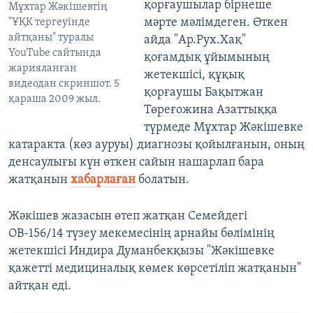
қорғаушылар бірнеше
Мұхтар Жәкішевтің
мәрте мәлімдеген. Өткен
"ҰҚК тергеуінде
айтқаны" туралы
айда "Ар.Рух.Хақ"
YouTube сайтында
қоғамдық ұйымының
жарияланған
жетекшісі, құқық
видеодан скриншот. 5
қорғаушы Бақытжан
қараша 2009 жыл.
Төреғожина Азаттыққа
түрмеде Мұхтар Жәкішевке
катаракта (көз ауруы) диагнозы қойылғанын, оның
денсаулығы күн өткен сайын нашарлап бара
жатқанын
хабарлаған
болатын.
Жәкішев жазасын өтеп жатқан Семейдегі
ОВ-156/14 түзеу мекемесінің арнайы бөлімінің
жетекшісі Индира Думанбекқызы "Жәкішевке
қажетті медициналық көмек көрсетіліп жатқанын"
айтқан еді.