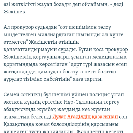
өзі жеткілікті жауап болады деп ойлаймын, - деді
Жәкішев.
Ал прокурор судьядан "сот шешімімен төлеу
міндеттелген миллиардтаған шығынды әлі күнге
өтемеген" Жәкішевтің өтінішін
қанағаттандырмауын сұрады. Бұған қоса прокурор
Жәкішевтің қорғаушылары ұсынған медициналық
қорытындыда көрсетілген "дерт түрі жазасын өтеп
жатқандарды қамаудан босатуға негіз болатын
аурулар тізіміне енбейтінін" алға тартты.
Семей сотының бұл шешімі үйінен полиция ұстап
әкеткен күннің ертесіне Нұр-Сұлтанның тергеу
абақтысында жұмбақ жағдайда көз жұмған
азаматтық белсенді
Дулат Ағаділдің қазасынан
соң
Қазақстанда қоғам белсенділерінің қарсылығы
күшейген тұста жарияланды. Жәкішевтің кезекті