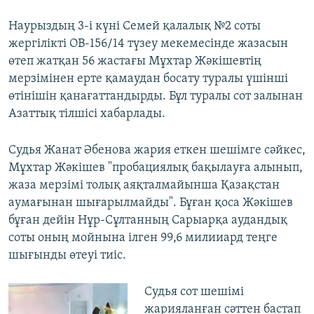
Наурыздың 3-і күні Семей қалалық №2 соты
жергілікті ОВ-156/14 түзеу мекемесінде жазасын
өтеп жатқан 56 жастағы Мұхтар Жәкішевтің
мерзімінен ерте қамаудан босату туралы үшінші
өтінішін қанағаттандырды. Бұл туралы сот залынан
Азаттық тілшісі хабарлады.
Судья Жанат Әбенова жария еткен шешімге сәйкес,
Мұхтар Жәкішев "пробациялық бақылауға алынып,
жаза мерзімі толық аяқталмайынша Қазақстан
аумағынан шығарылмайды". Бұған қоса Жәкішев
бұған дейін Нұр-Сұлтанның Сарыарқа аудандық
соты оның мойнына ілген 99,6 милииард теңге
шығынды өтеуі тиіс.
Судья сот шешімі
жарияланған сәттен бастап