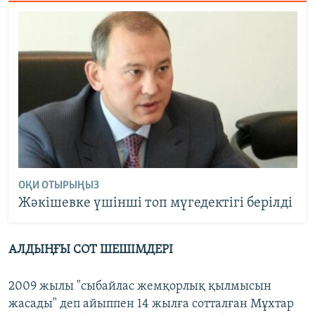
ОҚИ ОТЫРЫҢЫЗ
Жәкішевке үшінші топ мүгедектігі берілді
АЛДЫҢҒЫ СОТ ШЕШІМДЕРІ
2009 жылы "сыбайлас жемқорлық қылмысын
жасады" деп айыппен 14 жылға сотталған Мұхтар