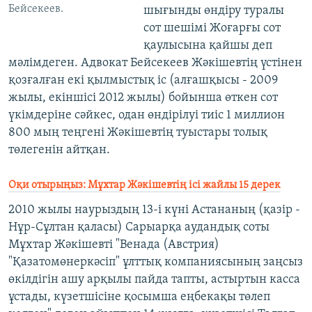
Бейсекеев.
шығынды өндіру туралы
сот шешімі Жоғарғы сот
қаулысына қайшы деп
мәлімдеген. Адвокат Бейсекеев Жәкішевтің үстінен
қозғалған екі қылмыстық іс (алғашқысы - 2009
жылы, екіншісі 2012 жылы) бойынша өткен сот
үкімдеріне сәйкес, одан өндірілуі тиіс 1 миллион
800 мың теңгені Жәкішевтің туыстары толық
төлегенін айтқан.
Оқи отырыңыз:
Мұхтар Жәкішевтің ісі жайлы 15 дерек
2010 жылы наурыздың 13-і күні Астананың (қазір -
Нұр-Сұлтан қаласы) Сарыарқа аудандық соты
Мұхтар Жәкішевті "Венада (Австрия)
"Қазатомөнеркәсіп" ұлттық компаниясының заңсыз
өкілдігін ашу арқылы пайда тапты, астыртын касса
ұстады, күзетшісіне қосымша еңбекақы төлеп