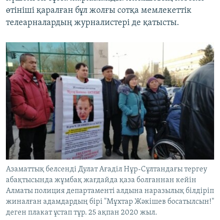
өтініші қаралған бұл жолғы сотқа мемлекеттік
телеарналардың журналистері де қатысты.
Азаматтық белсенді Дулат Ағаділ Нұр-Сұлтандағы тергеу
абақтысында жұмбақ жағдайда қаза болғаннан кейін
Алматы полиция департаменті алдына наразылық білдіріп
жиналған адамдардың бірі "Мұхтар Жәкішев босатылсын!"
деген плакат ұстап тұр. 25 ақпан 2020 жыл.