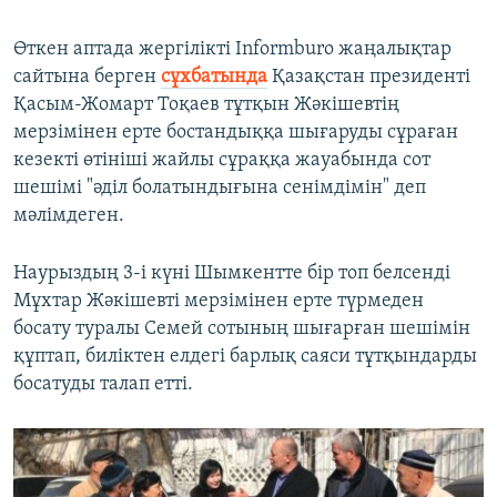
Өткен аптада жергілікті Informburo жаңалықтар
сайтына берген
сұхбатында
Қазақстан президенті
Қасым-Жомарт Тоқаев тұтқын Жәкішевтің
мерзімінен ерте бостандыққа шығаруды сұраған
кезекті өтініші жайлы сұраққа жауабында сот
шешімі "әділ болатындығына сенімдімін" деп
мәлімдеген.
Наурыздың 3-і күні Шымкентте бір топ белсенді
Мұхтар Жәкішевті мерзімінен ерте түрмеден
босату туралы Семей сотының шығарған шешімін
құптап, биліктен елдегі барлық саяси тұтқындарды
босатуды талап етті.