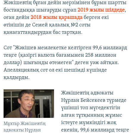
Жәкішевтің бұған дейін мерзімінен бұрын шартты
бостандыққа шығаруды сұрап
2019 жылы шілдеде
,
оған дейін
2018 жылы қарашада
берген екі
өтінішін де Семей қалалық №2 соты
қанағаттандырудан бас тартқан.
Сот "Жәкішев мемлекетке келтірген 99,6 миллиард
теңге (қазіргі валюта бағамымен 258 миллион
доллар) шығынды өтемеген" деген уәж айтқан.​
Апелляциялық сот ол екі шешімді күшінде
қалдырды.
Жәкішевтің адвокаты
Нұрлан Бейсекеев түрмеде
үшінші топ мүгедектігін
алған тұтқынның жұмыс
істеуге мүмкіндігі жоқ
Мұхтар Жәкішевтің
екенін, 99,6 миллиард теңге
адвокаты Нұрлан