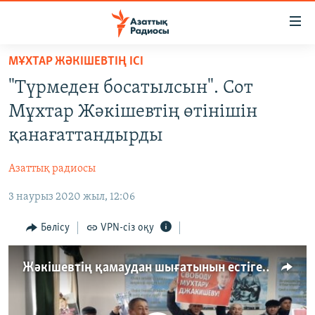
Accessibility
links
Skip
МҰХТАР ЖӘКІШЕВТІҢ ІСІ
to
ЖАҢАЛЫҚТАР
"Түрмеден босатылсын". Сот
main
САЯСАТ
content
Мұхтар Жәкішевтің өтінішін
AZATTYQTV
Skip
қанағаттандырды
to
ҚАҢТАР ОҚИҒАСЫ
main
Азаттық радиосы
АДАМ ҚҰҚЫҚТАРЫ
Navigation
Skip
3 наурыз 2020 жыл, 12:06
ӘЛЕУМЕТ
to
ӘЛЕМ
Бөлісу
VPN-сіз оқу
Search
АРНАЙЫ ЖОБАЛАР
Жәкішевтің қамаудан шығатынын естігендердің көңілі босады
Русский