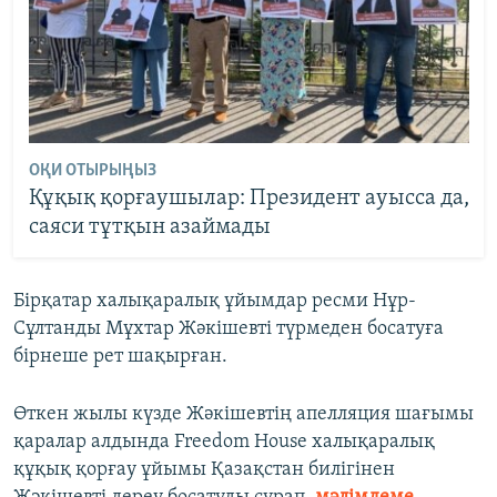
ОҚИ ОТЫРЫҢЫЗ
Құқық қорғаушылар: Президент ауысса да,
саяси тұтқын азаймады
Бірқатар халықаралық ұйымдар ресми Нұр-
Сұлтанды Мұхтар Жәкішевті түрмеден босатуға
бірнеше рет шақырған.
Өткен жылы күзде Жәкішевтің апелляция шағымы
қаралар алдында Freedom House халықаралық
құқық қорғау ұйымы Қазақстан билігінен