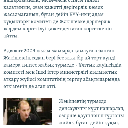
нашарлағанын, әлсін-әлсін есінен танып
қалатынын, оған қажетті дәрігерлік көмек
жасалмағанын, бұған дейін БҰҰ-ның адам
құқықтары комитеті де Жәкішевке дәрігерлік
жәрдем көрсетілуі қажет деп атап көрсеткенін
айтты.
Адвокат 2009 жылы мамырда қамауға алынған
Жәкішевтің содан бері бес жыл бір ай төрт күнді
камера типтес жабық түрмеде - Ұлттық қауіпсіздік
комитеті мен Ішкі істер министрлігі қылмыстық
атқару жүйесі комитетінің тергеу абақтыларында
өткізгенін де атап өтті.
Жәкішевтің түрмеде
денсаулығы күрт нашарлап,
өміріне қауіп төніп тұрғаны
жайлы бұған дейін құқық