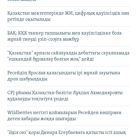
Қазақстан мектептерінде ЖИ, цифрлық қауіпсіздік пән
ретінде оқытылады
БАҚ: КҚК танкер тапшылығы мен қауіпсіздікке бола
мұнай тиеуді үзіп-созуға мәжбүр
"Қазақстан" арнасы сайлауалды дебаттағы сауалнамада
"ешқандай бұрмалау болған жоқ" дейді
Ресейдің Ярослав қаласындағы ірі мұнай зауытына
дрон шабуылдады
CPJ ұйымы Қазақстан билігін Лұқпан Ахмедияровты
қудалауды тоқтатуға үндеді
Wildberries негізгі қоймаларын Ресейден көшірмек
деген хабарды жоққа шығарды
"Әділ сөз" қоры Динара Егеубаеваға қатысты істі ашық