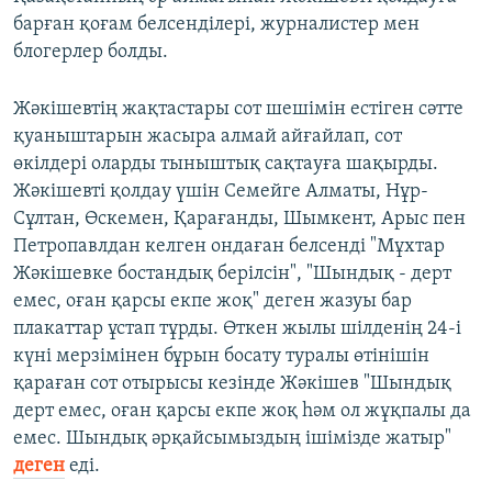
барған қоғам белсенділері, журналистер мен
блогерлер болды.
Жәкішевтің жақтастары сот шешімін естіген сәтте
қуаныштарын жасыра алмай айғайлап, сот
өкілдері оларды тыныштық сақтауға шақырды.
Жәкішевті қолдау үшін Семейге Алматы, Нұр-
Сұлтан, Өскемен, Қарағанды, Шымкент, Арыс пен
Петропавлдан келген ондаған белсенді "Мұхтар
Жәкішевке бостандық берілсін", "Шындық - дерт
емес, оған қарсы екпе жоқ" деген жазуы бар
плакаттар ұстап тұрды. Өткен жылы шілденің 24-і
күні мерзімінен бұрын босату туралы өтінішін
қараған сот отырысы кезінде Жәкішев "Шындық
дерт емес, оған қарсы екпе жоқ һәм ол жұқпалы да
емес. Шындық әрқайсымыздың ішімізде жатыр"
деген
еді.