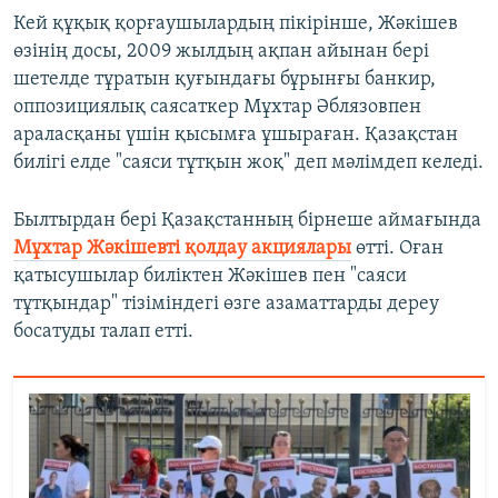
Кей құқық қорғаушылардың пікірінше, Жәкішев
өзінің досы, 2009 жылдың ақпан айынан бері
шетелде тұратын қуғындағы бұрынғы банкир,
оппозициялық саясаткер Мұхтар Әблязовпен
араласқаны үшін қысымға ұшыраған. Қазақстан
билігі елде "саяси тұтқын жоқ" деп мәлімдеп келеді.
Былтырдан бері Қазақстанның бірнеше аймағында
Мұхтар Жәкішевті қолдау акциялары
өтті. Оған
қатысушылар биліктен Жәкішев пен "саяси
тұтқындар" тізіміндегі өзге азаматтарды дереу
босатуды талап етті.