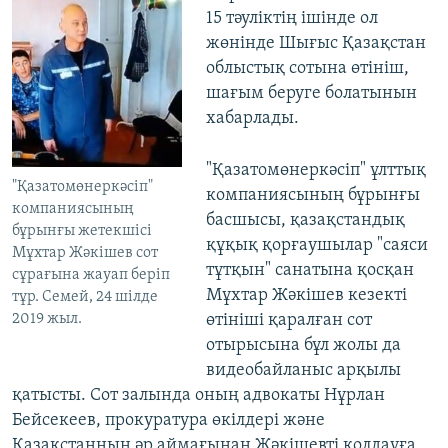
15 тәуліктің ішінде ол
жөнінде Шығыс Қазақстан
облыстық сотына өтініш,
шағым беруге болатынын
хабарлады.
"Қазатомөнеркәсіп" ұлттық
"Қазатомөнеркәсіп"
компаниясының бұрынғы
компаниясының
басшысы, қазақстандық
бұрынғы жетекшісі
құқық қорғаушылар "саяси
Мұхтар Жәкішев сот
тұтқын" санатына қосқан
сұрағына жауап беріп
Мұхтар Жәкішев кезекті
тұр. Семей, 24 шілде
2019 жыл.
өтініші қаралған сот
отырысына бұл жолы да
видеобайланыс арқылы
қатысты. Сот залында оның адвокаты Нұрлан
Бейсекеев, прокуратура өкілдері және
Қазақстанның әр аймағынан Жәкішевті қолдауға