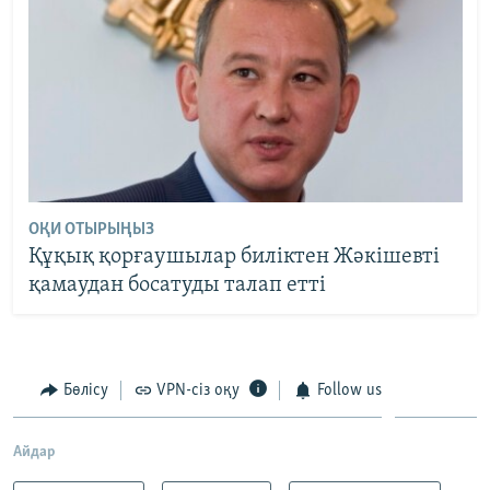
ОҚИ ОТЫРЫҢЫЗ
Құқық қорғаушылар биліктен Жәкішевті
қамаудан босатуды талап етті
Бөлісу
VPN-сіз оқу
Follow us
Айдар