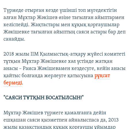
Түрмеде отырған кезде үшінші топ мүгедектігін
алған Мұхтар Жәкішев өзіне тағылған айыптармен
келіспейді. Жақтастары мен құқық қорғаушылар
Жәкішевке тағылған айыптың саяси астары бар деп
санайды.
2018 жылы ІІМ Қылмыстық-атқару жүйесі комитеті
тұтқын Мұхтар Жәкішевке хәл үстінде жатқан
анасы – Раиса Жәкішевамен кездесуге, кейін анасы
қайтыс болғанда жерлеуге қатысуына
рұқсат
бермеді
.
"САЯСИ ТҰТҚЫН БОСАТЫЛСЫН!"
Мұхтар Жәкішев түрмеге қамалғанға дейін
ешқашан саяси қызметпен айналыспаса да, 2013
жылы қазақстандық құқық қорғаушы ұйымдар