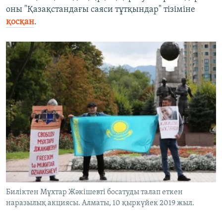
оны "Қазақстандағы саяси тұтқындар" тізіміне
қосқан
.
Биліктен Мұхтар Жәкішевті босатуды талап еткен
наразылық акциясы. Алматы, 10 қыркүйек 2019 жыл.