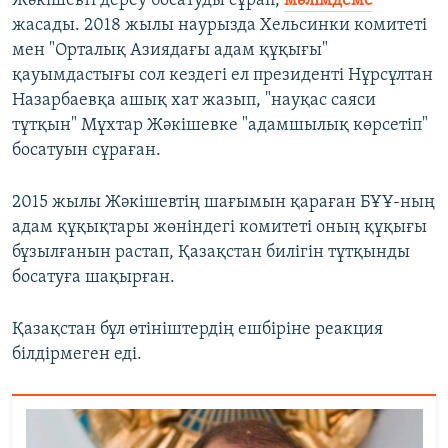
Жәкішевті дереу босатуды сұрап,
мәлімдеме
жасады. 2018 жылы наурызда Хельсинки комитеті
мен "Орталық Азиядағы адам құқығы"
қауымдастығы сол кездегі ел президенті Нұрсұлтан
Назарбаевқа ашық хат жазып, "науқас саяси
тұтқын" Мұхтар Жәкішевке "адамшылық көрсетіп"
босатуын сұраған.
2015 жылы Жәкішевтің шағымын қараған БҰҰ-ның
адам құқықтары жөніндегі комитеті оның құқығы
бұзылғанын растап, Қазақстан билігін тұтқынды
босатуға шақырған.
Қазақстан бұл өтініштердің ешбіріне реакция
білдірмеген еді.