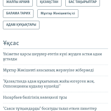
ЖАЛПЫ АРХИВ
ҚАЗАҚСТАН
БАС ТАҚЫРЫПТАР
БАЛАМА ТАРИХ
Мұхтар Жәкішевтің ісі
АДАМ ҚҰҚЫҚТАРЫ
Ұқсас
Үкіметке қарсы шерулер өтетін күні жүзден астам адам
ұсталды
Мұхтар Жәкішевті анасының жерлеуіне жібермеді
"Қазақстанда адам құқығының жайы өзгерген жоқ.
Оппозицияны қудалау күшейді"
Назарбаев билігінің көлеңкелі тұсы
"Саяси тұтқындарды" босатуды талап еткен пикеттер