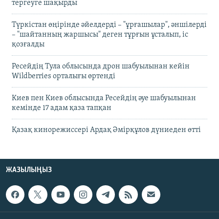
тергеуге шақырды
Түркістан өңірінде әйелдерді – "ұрғашылар", әншілерді
– "шайтанның жаршысы" деген тұрғын ұсталып, іс
қозғалды
Ресейдің Тула облысында дрон шабуылынан кейін
Wildberries орталығы өртенді
Киев пен Киев облысында Ресейдің әуе шабуылынан
кемінде 17 адам қаза тапқан
Қазақ кинорежиссері Ардақ Әмірқұлов дүниеден өтті
ЖАЗЫЛЫҢЫЗ