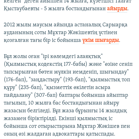
келген" деген айыппен 14 жылға, күзетшісі Талғат
Қыстаубаевты - 5 жылға бостандығынан
айырды
.
2012 жылы маусым айында астаналық Сарыарқа
ауданының соты Мұхтар Жәкішевтің үстінен
қозғалған тағы бір іс бойынша
үкім шығарды
.
Бұл жолы оған "ірі көлемдегі алаяқтық"
(Қылмыстық кодекстің 177-бабы) және "өзіне сеніп
тапсырылған бөтен мүлкін иемденіп, шығындау"
(176-бап), "заңдастыру" (193-бап), "қылмыстық топ
құру" (235-бап), "қызметтік өкілетін асыра
пайдалану" (307-бап) баптары бойынша айыптар
тағылып, 10 жылға бас бостандығынан айыру
жазасын белгіледі. Бұл жаза бұрынғы 14 жылдық
жазамен біріктірілді. Екінші қылмыстық іс
бойынша сот отырыстарына Мұхтар Жәкішев пен
оның өзі жалдаған адвокаттары қатыспады.