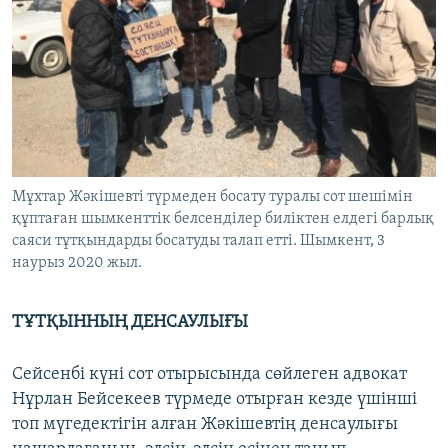
Мұхтар Жәкішевті түрмеден босату туралы сот шешімін
құптаған шымкенттік белсенділер биліктен елдегі барлық
саяси тұтқындарды босатуды талап етті. Шымкент, 3
наурыз 2020 жыл.
ТҰТҚЫННЫҢ ДЕНСАУЛЫҒЫ
Сейсенбі күні сот отырысында сөйлеген адвокат
Нұрлан Бейсекеев түрмеде отырған кезде үшінші
топ мүгедектігін алған Жәкішевтің денсаулығы