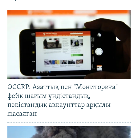
OCCRP: Азаттық пен "Мониториға"
фейк шағым үндістандық,
пәкістандық аккаунттар арқылы
жасалған