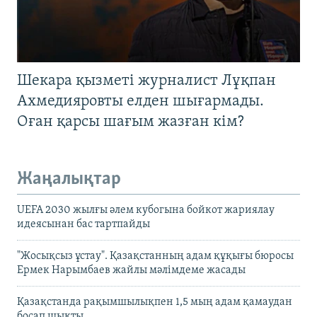
Шекара қызметі журналист Лұқпан
Ахмедияровты елден шығармады.
Оған қарсы шағым жазған кім?
Жаңалықтар
UEFA 2030 жылғы әлем кубогына бойкот жариялау
идеясынан бас тартпайды
"Жосықсыз ұстау". Қазақстанның адам құқығы бюросы
Ермек Нарымбаев жайлы мәлімдеме жасады
Қазақстанда рақымшылықпен 1,5 мың адам қамаудан
босап шықты