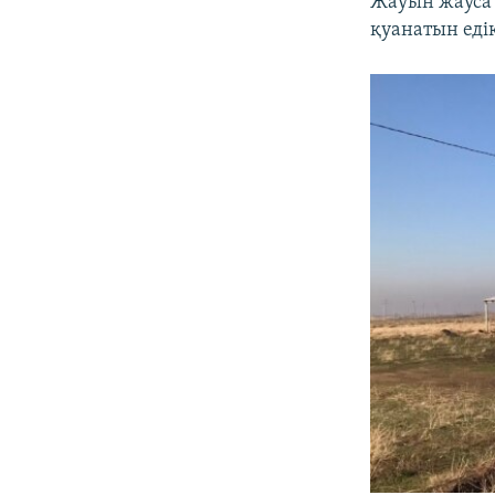
Жауын жауса 
қуанатын еді