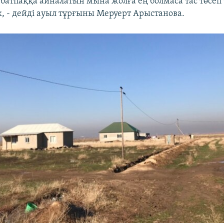
батпаққа айналатын мына жолға ең болмаса тас төсеп 
к, - дейді ауыл тұрғыны Меруерт Арыстанова.