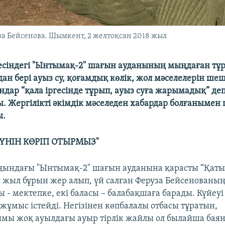
а Бейсенова. Шымкент, 2 желтоқсан 2018 жыл
есіндегі "Ынтымақ-2" шағын ауданының мыңдаған тұ
ан бері ауыз су, қоғамдық көлік, жол мәселелерін ше
ндар “қала іргесінде тұрып, ауыз суға жарымадық” де
 Жергілікті әкімдік мәселеден хабардар болғанымен
ы.
КҮНІН КӨРІП ОТЫРМЫЗ"
ындағы "Ынтымақ-2" шағын ауданына қарасты “Қатын
 жыл бұрын жер алып, үй салған Феруза Бейсенованың
ы - мектепке, екі баласы – балабақшаға барады. Күйеуі
жұмыс істейді. Негізінен көпбалалы отбасы тұратын,
ы жоқ ауылдағы ауыр тірлік жайлы ол былайша бая