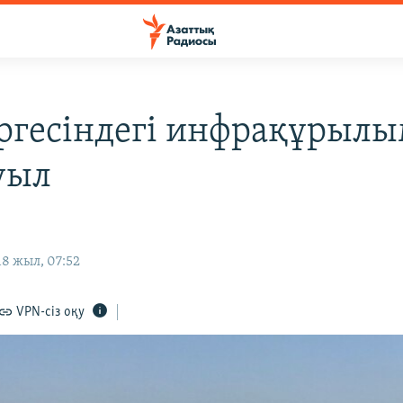
іргесіндегі инфрақұрыл
уыл
8 жыл, 07:52
VPN-сіз оқу