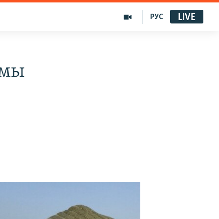
LIVE
РУС
ымы