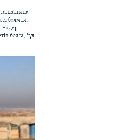
, тапқанына
есі болмай,
ргендер
ін болса, бұл