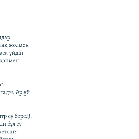
ндар
тпақ жолмен
аса үйдің
тқанмен
аз
тады. Әр үй
тр су береді.
ын бұл су
жетсін?