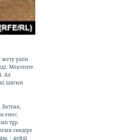
а жету үшін
еді. Мектепте
. Ал
рші шағын
 Батпақ.
за емес.
ып тұр.
ығын сөндіре
ы, - дейді