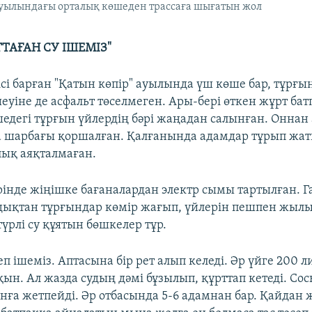
ауылындағы орталық көшеден трассаға шығатын жол
ТАҒАН СУ ІШЕМІЗ"
ісі барған "Қатын көпір" ауылында үш көше бар, тұрғы
еуіне де асфальт төселмеген. Ары-бері өткен жұрт ба
шедегі тұрғын үйлердің бәрі жаңадан салынған. Оннан 
на шарбағы қоршалған. Қалғанында адамдар тұрып жа
ық аяқталмаған.
інде жіңішке бағаналардан электр сымы тартылған. Г
ықтан тұрғындар көмір жағып, үйлерін пешпен жылы
үрлі су құятын бөшкелер тұр.
п ішеміз. Аптасына бір рет алып келеді. Әр үйге 200 ли
қын. Ал жазда судың дәмі бұзылып, құрттап кетеді. Cос
анға жетпейді. Әр отбасында 5-6 адамнан бар. Қайдан 