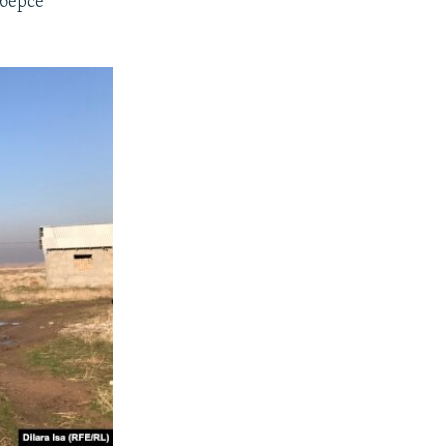
берсе