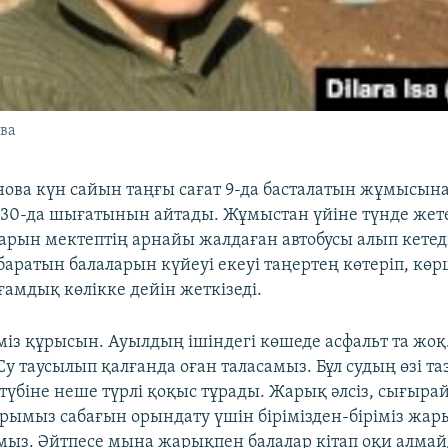
ва
нова күн сайын таңғы сағат 9-да басталатын жұмысын
6.30-да шығатынын айтады. Жұмыстан үйіне түнде жет
арын мектептің арнайы жалдаған автобусы алып кетеді
баратын балаларын күйеуі екеуі таңертең көтеріп, кө
ғамдық көлікке дейін жеткізеді.
міз құрысын. Ауылдың ішіндегі көшеде асфальт та жоқ.
Су таусылып қалғанда оған таласамыз. Бұл судың өзі та
түбіне неше түрлі қоқыс тұрады. Жарық әлсіз, сығырай
рымыз сабағын орындату үшін бірімізден-біріміз жар
мыз. Әйтпесе мына жарықпен балалар кітап оқи алмайд