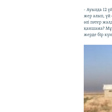
- Ауылда 12 
жер алып, үй 
әлі пәтер жа
қаншама? Мұн
жерде бір күн