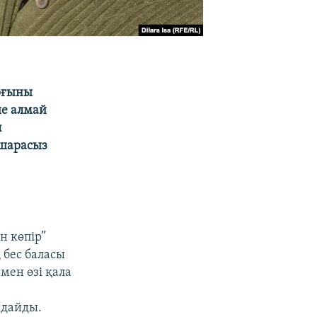
рғыны
ше алмай
п
 шарасыз
 көпір”
 бес баласы
 мен өзі қала
ндайды.