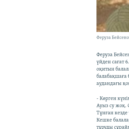
Феруза Бейсено
Феруза Бейсе
үйден сағат 
оқитын балал
балабақшаға 
аудандағы қо
- Көрген күні
Ауыз су жоқ. 
Тұнған кезде 
Кешке балала
тұруды сұрай