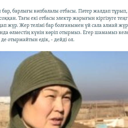
үй бар, барлығы көпбалалы отбасы. Пәтер жалдап тұрып
соққан. Тағы екі отбасы электр жарығын кіргізуге теңг
лдап жүр. Жер телімі бар болғанымен үй сала алмай жү
да өлместің күнін көріп отырмыз. Егер шамамыз келет
 де отырмайтын едік, - дейді ол.