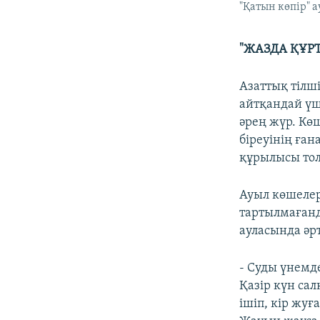
"Қатын көпір" 
"ЖАЗДА ҚҰРТ
Азаттық тілш
айтқандай үш
әрең жүр. Кө
біреуінің ға
құрылысы тол
Ауыл көшелер
тартылмағанд
ауласында әрт
- Cуды үнемде
Қазір күн сал
ішіп, кір жуғ