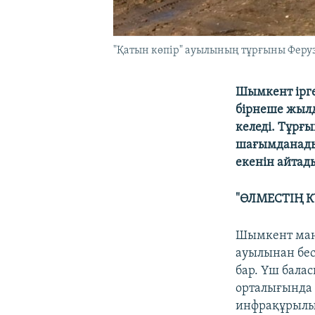
"Қатын көпір" ауылының тұрғыны Феруз
Шымкент ірг
бірнеше жылд
келеді. Тұрғы
шағымданады.
екенін айтад
"ӨЛМЕСТІҢ 
Шымкент маң
ауылынан бес
бар. Үш балас
орталығында 
инфрақұрылым