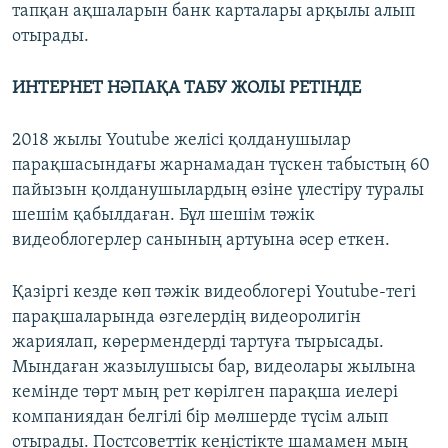
тапқан ақшаларын банк карталары арқылы алып
отырады.
ИНТЕРНЕТ НӘПАҚА ТАБУ ЖОЛЫ РЕТІНДЕ
2018 жылы Youtube желісі қолданушылар
парақшасындағы жарнамадан түскен табыстың 60
пайызын қолданушылардың өзіне үлестіру туралы
шешім қабылдаған. Бұл шешім тәжік
видеоблогерлер санының артуына әсер еткен.
Қазіргі кезде көп тәжік видеоблогері Youtube-тегі
парақшаларында өзгелердің видеоролигін
жариялап, көрермендерді тартуға тырысады.
Мындаған жазылушысы бар, видеолары жылына
кемінде төрт мың рет көрілген парақша иелері
компаниядан белгілі бір мөлшерде түсім алып
отырады. Постсоветтік кеңістікте шамамен мың