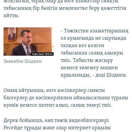
жоқтығын, бірақ олар да өзге азаматтар сияқты
табысының бір бөлігін мемлекетке беру қажеттігін
айтты.
- Тәжікстан азаматтарының
ел аумағында не сыртында
тапқан кез келген
табысынан салық алынуы
тиіс. Табысты жасыру
Завкибек Шодиён
немесе төлемеу заңмен
қудаланады, - деді Шодиен.
Оның айтуынша, өзге кәсіпкерлер сияқты
блогерлер де кәсіпкерлікпен айналысатыны туралы
куәлік немесе патент алып, салық төлеуі тиіс.
Дерек бойынша, көп тәжік видеоблогерлері
Ресейде тұрады және олар интернет арқылы