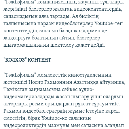
"Тәжікфильм" компаниясының жауапты тұлғалары
жергілікті блогерлер жасаған видеоконтенттердің
сапасыздығын алға тартады. Ал биліктің
талпынысына наразы видеоблогерлер Youtube-тегі
контенттердің сапасын басқа жолдармен де
жақсартуға болатынын айтып, блогерлер
шығармашылығын шектемеу қажет дейді.
"КОЛХОЗ" КОНТЕНТ
"Тәжікфильм" мемлекеттік киностудиясының
жетекшісі Носир Рахмонның Азаттыққа айтуынша,
Тәжікстан заңнамасына сәйкес аудио-
видеоматериалдарды жасап шығару үшін олардың
авторлары ресми орындардан рұқсат сұрауы тиіс.
Рахмон видеоблогерлердің жұмыс істеуіне қарсы
еместігін, бірақ Youtube-ке салынған
видеороликтердің мазмұны мен сапасына алаңдап