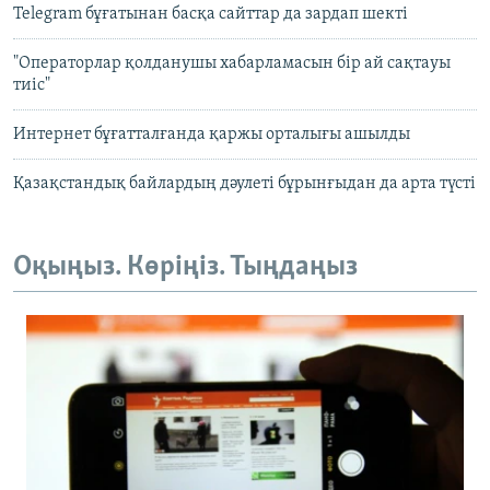
Telegram бұғатынан басқа сайттар да зардап шекті
"Операторлар қолданушы хабарламасын бір ай сақтауы
тиіс"
Интернет бұғатталғанда қаржы орталығы ашылды
Қазақстандық байлардың дәулеті бұрынғыдан да арта түсті
Оқыңыз. Көріңіз. Тыңдаңыз