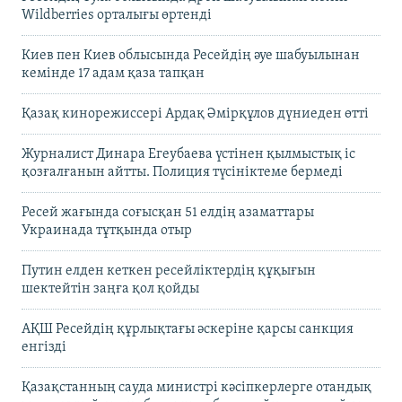
Wildberries орталығы өртенді
Киев пен Киев облысында Ресейдің әуе шабуылынан
кемінде 17 адам қаза тапқан
Қазақ кинорежиссері Ардақ Әмірқұлов дүниеден өтті
Журналист Динара Егеубаева үстінен қылмыстық іс
қозғалғанын айтты. Полиция түсініктеме бермеді
Ресей жағында соғысқан 51 елдің азаматтары
Украинада тұтқында отыр
Путин елден кеткен ресейліктердің құқығын
шектейтін заңға қол қойды
АҚШ Ресейдің құрлықтағы әскеріне қарсы санкция
енгізді
Қазақстанның сауда министрі кәсіпкерлерге отандық