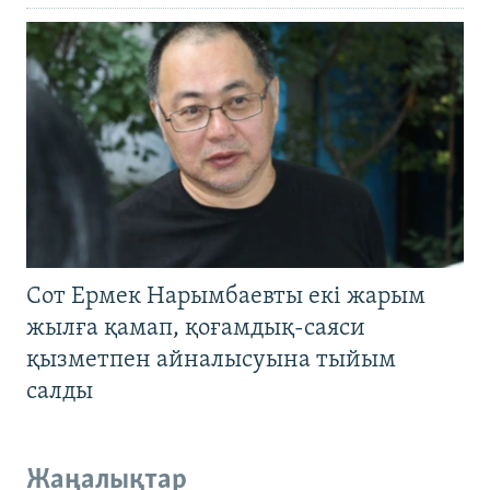
Сот Ермек Нарымбаевты екі жарым
жылға қамап, қоғамдық-саяси
қызметпен айналысуына тыйым
салды
Жаңалықтар