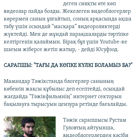
деген сияқты өте көп
видеолар пайда болды. Жекелеген видеоблогерлер
көрермен санын ұлғайтып, соның арқасында ақша
табу үшін осындай “масқара” видеороликтерді
жүктейді. Мен де мұндай парақшаларды тәртіпке
келтіргенін қалаймын. Бірақ бұл үшін Youtube-ке
шағым жіберсе жетіп жатыр, - дейді Юсуфзод.
САРАПШЫ: "ТАҒЫ ДА КӨПКЕ КҮЛКІ БОЛАМЫЗ БА?"
Мамандар Тәжікстанда блогерлер санының
көбеюін жақсы құбылыс деп есептейді, осындай
жағдайда "Тәжікфильмнің" интернет секторын
бақылауға тырысуын цензура ретінде бағалайды.
Тәжік сарапшысы Рустам
Гуловтың айтуынша,
видеоблогерлерден кәсіби