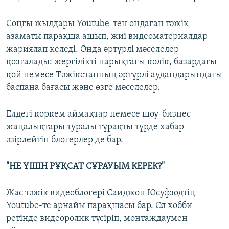
Соңғы жылдары Youtube-тен ондаған тәжік
азаматы парақша ашып, жиі видеоматериалдар
жариялап келеді. Онда әртүрлі мәселелер
қозғалады: жергілікті нарықтағы көлік, базардағы
қой немесе Тәжікстанның әртүрлі аудандарындағы
баспана бағасы және өзге мәселелер.
Елдегі көркем аймақтар немесе шоу-бизнес
жаңалықтары туралы тұрақты түрде хабар
әзірлейтін блогерлер де бар.
"НЕ ҮШІН РҰҚСАТ СҰРАУЫМ КЕРЕК?"
Жас тәжік видеоблогері Саиджон Юсуфзодтің
Youtube-те арнайы парақшасы бар. Ол хобби
ретінде видеоролик түсіріп, монтаждаумен