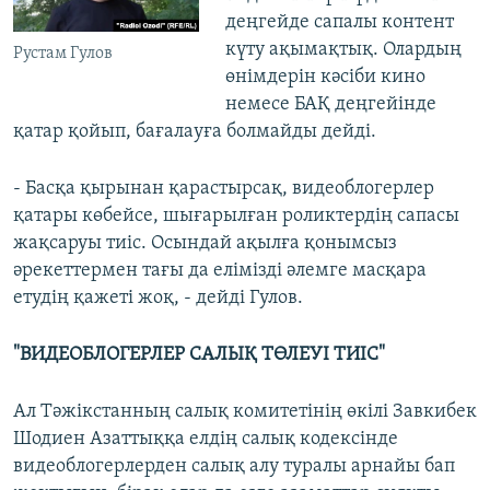
деңгейде сапалы контент
күту ақымақтық. Олардың
Рустам Гулов
өнімдерін кәсіби кино
немесе БАҚ деңгейінде
қатар қойып, бағалауға болмайды дейді.
- Басқа қырынан қарастырсақ, видеоблогерлер
қатары көбейсе, шығарылған роликтердің сапасы
жақсаруы тиіс. Осындай ақылға қонымсыз
әрекеттермен тағы да елімізді әлемге масқара
етудің қажеті жоқ, - дейді Гулов.
"ВИДЕОБЛОГЕРЛЕР САЛЫҚ ТӨЛЕУІ ТИІС"
Ал Тәжікстанның салық комитетінің өкілі Завкибек
Шодиен Азаттыққа елдің салық кодексінде
видеоблогерлерден салық алу туралы арнайы бап