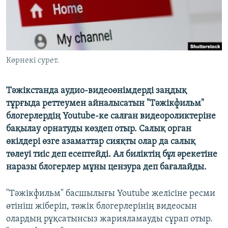
ЖАЗЫЛЫҢЫЗ
Басқа тілдерде
Көрнекі сурет.
Тәжікстанда аудио-видеоөнімдерді заңдық
тұрғыда реттеумен айналысатын "Тәжікфильм"
блогерлердің Youtube-ке салған видеороликтеріне
бақылау орнатуды көздеп отыр. Салық орган
өкілдері өзге азаматтар сияқты олар да салық
төлеуі тиіс деп есептейді. Ал биліктің бұл әрекетіне
наразы блогерлер мұны цензура деп бағалайды.
"Тәжікфильм" басшылығы Youtube желісіне ресми
өтініш жіберіп, тәжік блогерлерінің видеосын
олардың рұқсатынсыз жарияламауды сұрап отыр.