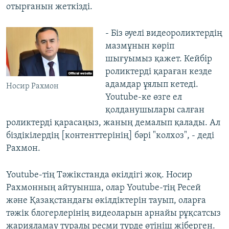
отырғанын жеткізді.
- Біз әуелі видеороликтердің
мазмұнын көріп
шығуымыз қажет. Кейбір
роликтерді қараған кезде
адамдар ұялып кетеді.
Носир Рахмон
Youtube-ке өзге ел
қолданушылары салған
роликтерді қарасаңыз, жаның демалып қалады. Ал
біздікілердің [контенттерінің] бәрі "колхоз", - деді
Рахмон.
Youtube-тің Тәжікстанда өкілдігі жоқ. Носир
Рахмонның айтуынша, олар Youtube-тің Ресей
және Қазақстандағы өкілдіктерін тауып, оларға
тәжік блогерлерінің видеоларын арнайы рұқсатсыз
жарияламау туралы ресми түрде өтініш жіберген.