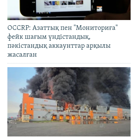
OCCRP: Азаттық пен "Мониториға"
фейк шағым үндістандық,
пәкістандық аккаунттар арқылы
жасалған