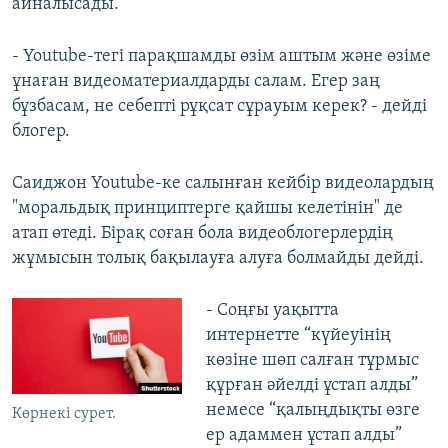
айналысады.
- Youtube-тегі парақшамды өзім аштым және өзіме
ұнаған видеоматериалдарды салам. Егер заң
бұзбасам, не себепті рұқсат сұрауым керек? - дейді
блогер.
Саиджон Youtube-ке салынған кейбір видеолардың
"моральдық принциптерге қайшы келетінін" де
атап өтеді. Бірақ соған бола видеоблогерлердің
жұмысын толық бақылауға алуға болмайды дейді.
- Соңғы уақытта
интернетте “күйеуінің
көзіне шөп салған тұрмыс
құрған әйелді ұстап алды”
немесе “қалыңдықты өзге
Көрнекі сурет.
ер адаммен ұстап алды”