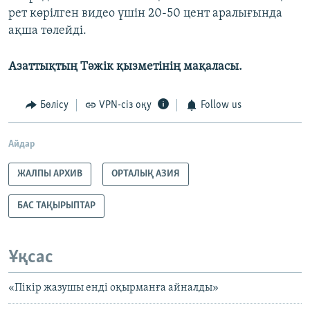
рет көрілген видео үшін 20-50 цент аралығында
ақша төлейді.
Азаттықтың Тәжік қызметінің мақаласы.
Бөлісу
VPN-сіз оқу
Follow us
Айдар
ЖАЛПЫ АРХИВ
ОРТАЛЫҚ АЗИЯ
БАС ТАҚЫРЫПТАР
Ұқсас
«Пікір жазушы енді оқырманға айналды»