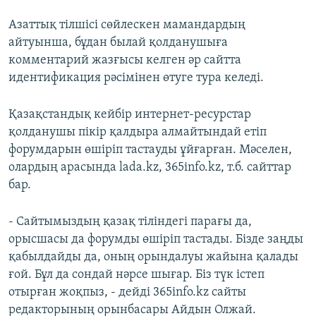
Азаттық тілшісі сөйлескен мамандардың
айтуынша, бұдан былай қолданушыға
комментарий жазғысы келген әр сайтта
идентификация рәсімінен өтуге тура келеді.
Қазақстандық кейбір интернет-ресурстар
қолданушы пікір қалдыра алмайтындай етіп
форумдарын өшіріп тастауды ұйғарған. Мәселен,
олардың арасында lada.kz, 365info.kz, т.б. сайттар
бар.
- Сайтымыздың қазақ тіліндегі парағы да,
орысшасы да форумды өшіріп тастады. Бізде заңды
қабылдайды да, оның орындалуы жайына қалады
ғой. Бұл да сондай нәрсе шығар. Біз түк істеп
отырған жоқпыз, - дейді 365info.kz сайты
редакторының орынбасары Айдын Олжай.