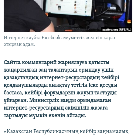
ЖАЗЫЛЫҢЫЗ
Басқа тілдерде
Интернет клубта Facebook әлеуметтік желісін қарап
отырған адам.
Сайтта комментарий жариялауға қатысты
жаңартылған заң талаптарын орындау үшін
қазақстандық интернет-ресурстардың кейбірі
қолданушыларды анықтау тетігін іске қосуды
бастаса, кейбірі форумдарын жауып тастауды
ұйғарған. Министрлік заңды орындамаған
интернет-ресурстардың әкімшілік жазаға
тартылуы мүмкін екенін айтады.
«Қазақстан Республикасының кейбір заңнамалық