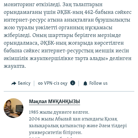
мониторинг өткізіледі. Заң талаптарын
орындамағаны үшін ӘҚБК-ның 462-бабына сәйкес
интернет-ресурс атына анықталған бұзушылықты
жою туралы уәкілетті органның нұсқамасы
жіберіледі. Оның шарттары берілген мерзімде
орындалмаса, ӘҚБК-ның жоғарыда көрсетілген
бабына сәйкес интернет-ресурстың меншік иесін
әкімшілік жауапкершілікке тарта алады» делінген
жауапта.
Бөлісу
VPN-сіз оқу
Follow us
Мақпал МҰҚАНҚЫЗЫ
1985 жылы дүниеге келген.
2006 жылы Абылай хан атындағы Қазақ
халықаралық қатынастар және Әлем тілдері
университетін бітірген.