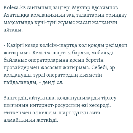
Kolesa.kz сайтының заңгері Мұхтар Құсайынов
Азаттыққа компанияның заң талаптарын орындау
мақсатында күні-түні жұмыс жасап жатқанын
айтады.
- Қазіргі кезде келісім-шартқа қол қоюды рәсімдеп
жатырмыз. Келісім-шартты барлық мобильді
байланыс операторларына қосып беретін
провайдермен жасасып жатырмыз. Себебі, әр
қолданушы түрлі оператордың қызметін
пайдаланады, - дейді ол.
Заңгердің айтуынша, қолданушыларды тіркеу
шығынын интернет-ресурстың өзі көтереді.
Әйткенмен ол келісім-шарт құнын айта
алмайтынын жеткізді.