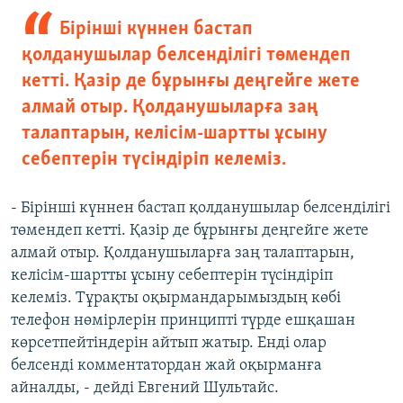
Бірінші күннен бастап
қолданушылар белсенділігі төмендеп
кетті. Қазір де бұрынғы деңгейге жете
алмай отыр. Қолданушыларға заң
талаптарын, келісім-шартты ұсыну
себептерін түсіндіріп келеміз.
- Бірінші күннен бастап қолданушылар белсенділігі
төмендеп кетті. Қазір де бұрынғы деңгейге жете
алмай отыр. Қолданушыларға заң талаптарын,
келісім-шартты ұсыну себептерін түсіндіріп
келеміз. Тұрақты оқырмандарымыздың көбі
телефон нөмірлерін принципті түрде ешқашан
көрсетпейтіндерін айтып жатыр. Енді олар
белсенді комментатордан жай оқырманға
айналды, - дейді Евгений Шультайс.