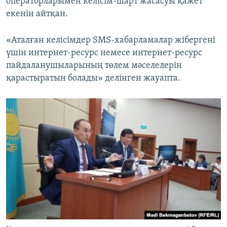
операторларымен келісім-шарт жасасуы қажет
екенін айтқан.
«Аталған келісімдер SMS-хабарламалар жібергені
үшін интернет-ресурс немесе интернет-ресурс
пайдаланушыларының төлем мәселелерін
қарастыратын болады» делінген жауапта.