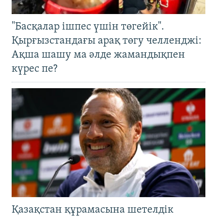
"Басқалар ішпес үшін төгейік".
Қырғызстандағы арақ төгу челленджі:
Ақша шашу ма әлде жамандықпен
күрес пе?
Қазақстан құрамасына шетелдік