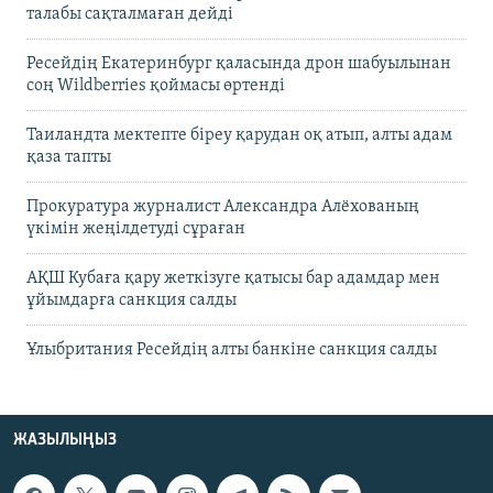
талабы сақталмаған дейді
Ресейдің Екатеринбург қаласында дрон шабуылынан
соң Wildberries қоймасы өртенді
Таиландта мектепте біреу қарудан оқ атып, алты адам
қаза тапты
Прокуратура журналист Александра Алёхованың
үкімін жеңілдетуді сұраған
АҚШ Кубаға қару жеткізуге қатысы бар адамдар мен
ұйымдарға санкция салды
Ұлыбритания Ресейдің алты банкіне санкция салды
ЖАЗЫЛЫҢЫЗ