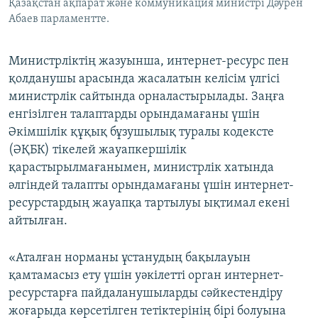
Қазақстан ақпарат және коммуникация министрі Дәурен
Абаев парламентте.
Министрліктің жазуынша, интернет-ресурс пен
қолданушы арасында жасалатын келісім үлгісі
министрлік сайтында орналастырылады. Заңға
енгізілген талаптарды орындамағаны үшін
Әкімшілік құқық бұзушылық туралы кодексте
(ӘҚБК) тікелей жауапкершілік
қарастырылмағанымен, министрлік хатында
әлгіндей талапты орындамағаны үшін интернет-
ресурстардың жауапқа тартылуы ықтимал екені
айтылған.
«Аталған норманы ұстанудың бақылауын
қамтамасыз ету үшін уәкілетті орган интернет-
ресурстарға пайдаланушыларды сәйкестендіру
жоғарыда көрсетілген тетіктерінің бірі болуына