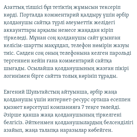
Азаттық тілшісі бұл тетіктің жұмысын тексеріп
көрді. Порталда комментарий қалдыру үшін әрбір
қолданушы сайтқа түрлі әлеуметтік желідегі
аккаунттары арқылы немесе жаңадан кіріп
тіркеледі. Мұнан соң қолданушы сайт ұсынған
келісім-шартты мақұлдап, телефон нөмірін жазуы
тиіс. Сәлден соң оның телефонына келген парольді
тергеннен кейін ғана комментарий сайтқа
шығады. Осылайша қолданушының жазған пікірі
логинімен бірге сайтта толық көрініп тұрады.
Евгений Шультайстың айтуынша, әрбір жаңа
қолданушы үшін интернет-ресурс орташа есеппен
қызмет көрсетуші компанияға 7 теңге төлейді.
Әзірше қанша жаңа қолданушының тіркелгені
белгісіз. Әйткенмен қолданушылардың белсенділігі
азайып, жаңа талапқа наразылар көбейген.