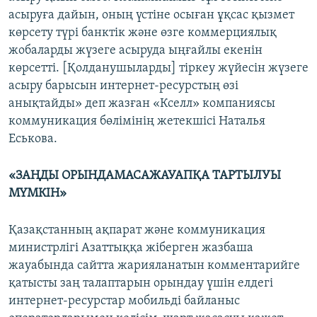
асыруға дайын, оның үстіне осыған ұқсас қызмет
көрсету түрі банктік және өзге коммерциялық
жобаларды жүзеге асыруда ыңғайлы екенін
көрсетті. [Қолданушыларды] тіркеу жүйесін жүзеге
асыру барысын интернет-ресурстың өзі
анықтайды» деп жазған «Кселл» компаниясы
коммуникация бөлімінің жетекшісі Наталья
Еськова.
«ЗАҢДЫ ОРЫНДАМАСАЖАУАПҚА ТАРТЫЛУЫ
МҮМКІН»
Қазақстанның ақпарат және коммуникация
министрлігі Азаттыққа жіберген жазбаша
жауабында сайтта жарияланатын комментарийге
қатысты заң талаптарын орындау үшін елдегі
интернет-ресурстар мобильді байланыс