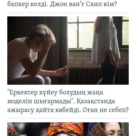
бапкер келді. Джон ван’т Схип кім?
"Еркектер күйеу болудың жаңа
моделін шығармады". Қазақстанда
ажырасу қайта көбейді. Оған не себеп?