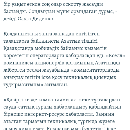
бір уақыт өткен соң олар ескерту жасауды
бастайды. Сондықтан мұны орындаған дұрыс, -
дейді Ольга Диденко.
Қолданыстағы заңға жаңадан енгізілген
талаптарға байланысты Азаттық тілшісі
Қазақстанда мобильдік байланыс қызметін
көрсететін операторларға хабарласқан еді. «Кселл»
компаниясы акционерлік қоғамының Азаттыққа
жіберген ресми жауабында «комментаторларды
анықтау тетігін іске қосу техникалық қиындық
тудырмайтыны» айтылған.
«Қазіргі кезде компаниямызға жеке тұлғалардан
сауда-саттық туралы хабарландыру қабылдайтын
бірнеше интернет-ресурс хабарласты. Заңның
аталған тармағын техникалық тұрғыда жүзеге
асыру қиын емес. Компаниямыз бұл тетікті іске