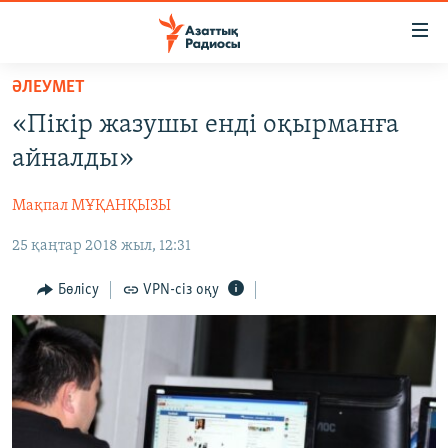
Accessibility
links
Skip
ӘЛЕУМЕТ
to
ЖАҢАЛЫҚТАР
«Пікір жазушы енді оқырманға
main
САЯСАТ
content
айналды»
AZATTYQTV
Skip
to
Мақпал МҰҚАНҚЫЗЫ
ҚАҢТАР ОҚИҒАСЫ
main
25 қаңтар 2018 жыл, 12:31
АДАМ ҚҰҚЫҚТАРЫ
Navigation
Skip
ӘЛЕУМЕТ
Бөлісу
VPN-сіз оқу
to
ӘЛЕМ
Search
АРНАЙЫ ЖОБАЛАР
Русский