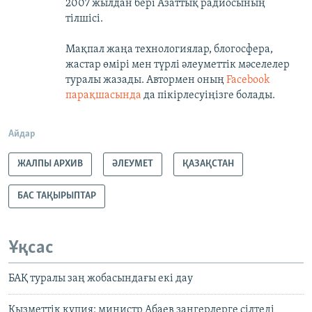
2007 жылдан бері Азаттық радиосының
тілшісі.
Мақпал жаңа технологиялар, блогосфера,
жастар өмірі мен түрлі әлеуметтік мәселелер
туралы жазады. Автормен оның
Facebook
парақшасында
да пікірлесуіңізге болады.
Айдар
ЖАЛПЫ АРХИВ
ӘЛЕУМЕТ
ҚАЗАҚСТАН
БАС ТАҚЫРЫПТАР
Ұқсас
БАҚ туралы заң жобасындағы екі дау
Қызметтік құпия: министр Абаев заңгерлерге сілтеді