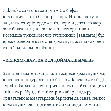
Zakon.kz сайты қарайтын «ЮрИнфо»
компаниясының бас директоры Игорь Лоскутов
заңдағы өзгерістерде «сайт, портал деген сөздер
жоқ болғандықтан және өкілетті органнан
қосымша түсіндірмелер түспейінше [заңдағы] бұл
ереже өздеріне қатысты қолдануға жатпайды деп
санайтындарын» айтады.
«КЕЛІСІМ-ШАРТҚА ҚОЛ ҚОЙМАҚШЫМЫЗ»
Заңға енгізілген жаңа талап әсіресе қолданушылар
контентінен құралатын krisha.kz, kolesa.kz тәрізді
түрлі хабарландыру жарияланатын сайттарға қиын
тиіп отыр. Мұндай сайттарға хабарландыру
орнататын азаматтардың барлығы да заңға сәйкес
қолданушы ретінде идентификациядан өтуі тиіс.