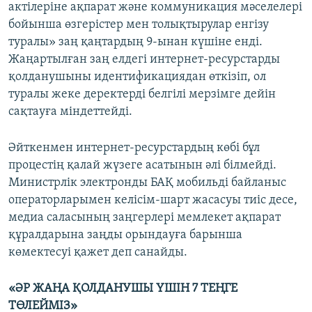
актілеріне ақпарат және коммуникация мәселелері
бойынша өзгерістер мен толықтырулар енгізу
туралы» заң қаңтардың 9-ынан күшіне енді.
Жаңартылған заң елдегі интернет-ресурстарды
қолданушыны идентификациядан өткізіп, ол
туралы жеке деректерді белгілі мерзімге дейін
сақтауға міндеттейді.
Әйткенмен интернет-ресурстардың көбі бұл
процестің қалай жүзеге асатынын әлі білмейді.
Министрлік электронды БАҚ мобильді байланыс
операторларымен келісім-шарт жасасуы тиіс десе,
медиа саласының заңгерлері мемлекет ақпарат
құралдарына заңды орындауға барынша
көмектесуі қажет деп санайды.
«ӘР ЖАҢА ҚОЛДАНУШЫ ҮШІН 7 ТЕҢГЕ
ТӨЛЕЙМІЗ»