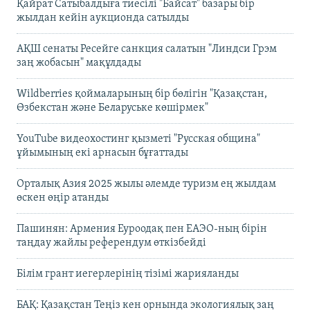
Қайрат Сатыбалдыға тиесілі "Байсат" базары бір
жылдан кейін аукционда сатылды
АҚШ сенаты Ресейге санкция салатын "Линдси Грэм
заң жобасын" мақұлдады
Wildberries қоймаларының бір бөлігін "Қазақстан,
Өзбекстан және Беларуське көшірмек"
YouTube видеохостинг қызметі "Русская община"
ұйымының екі арнасын бұғаттады
Орталық Азия 2025 жылы әлемде туризм ең жылдам
өскен өңір атанды
Пашинян: Армения Еуроодақ пен ЕАЭО-ның бірін
таңдау жайлы референдум өткізбейді
Білім грант иегерлерінің тізімі жарияланды
БАҚ: Қазақстан Теңіз кен орнында экологиялық заң