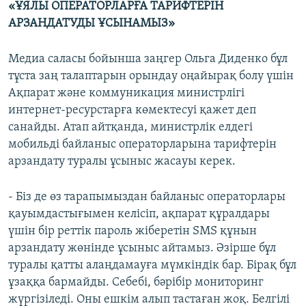
«ҰЯЛЫ ОПЕРАТОРЛАРҒА ТАРИФТЕРІН
АРЗАНДАТУДЫ ҰСЫНАМЫЗ»
Медиа саласы бойынша заңгер Ольга Диденко бұл
тұста заң талаптарын орындау оңайырақ болу үшін
Ақпарат және коммуникация министрлігі
интернет-ресурстарға көмектесуі қажет деп
санайды. Атап айтқанда, министрлік елдегі
мобильді байланыс операторларына тарифтерін
арзандату туралы ұсыныс жасауы керек.
- Біз де өз тарапымыздан байланыс операторлары
қауымдастығымен келісіп, ақпарат құралдары
үшін бір реттік пароль жіберетін SMS құнын
арзандату жөнінде ұсыныс айтамыз. Әзірше бұл
туралы қатты алаңдамауға мүмкіндік бар. Бірақ бұл
ұзаққа бармайды. Себебі, бәрібір мониторинг
жүргізіледі. Оны ешкім алып тастаған жоқ. Белгілі