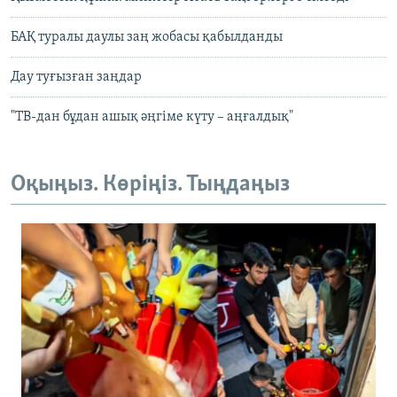
БАҚ туралы даулы заң жобасы қабылданды
Дау туғызған заңдар
"ТВ-дан бұдан ашық әңгіме күту – аңғалдық"
Оқыңыз. Көріңіз. Тыңдаңыз