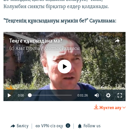
Колумбия сияқты бірқатар елдер қолданады.
"Теңгенің құнсыздануы мүмкін бе?" Сауалнама:
Теңге құнсыздана ма?
(c)
Азат Еуропа / Азаттық Радиосы
No media source currently available
0:00
0:01:26
Жүктеп алу
Бөлісу
VPN-сіз оқу
Follow us