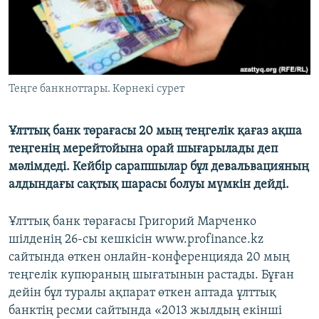
ЖАЗЫЛЫҢЫЗ
Басқа тілдерде
Теңге банкноттары. Көрнекі сурет
Ұлттық банк төрағасы 20 мың теңгелік қағаз ақша
теңгенің мерейтойына орай шығарылады деп
мәлімдеді. Кейбір сарапшылар бұл девальвацияның
алдындағы сақтық шарасы болуы мүмкін дейді.
Ұлттық банк төрағасы Григорий Марченко
шілденің 26-сы кешкісін www.profinance.kz
сайтында өткен онлайн-конференцияда 20 мың
теңгелік купюраның шығатынын растады. Бұған
дейін бұл туралы ақпарат өткен аптада ұлттық
банктің ресми сайтында «2013 жылдың екінші