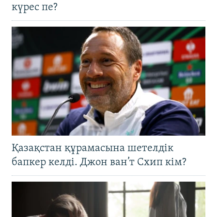
күрес пе?
Қазақстан құрамасына шетелдік
бапкер келді. Джон ван’т Схип кім?