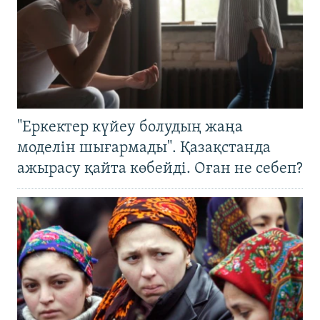
"Еркектер күйеу болудың жаңа
моделін шығармады". Қазақстанда
ажырасу қайта көбейді. Оған не себеп?