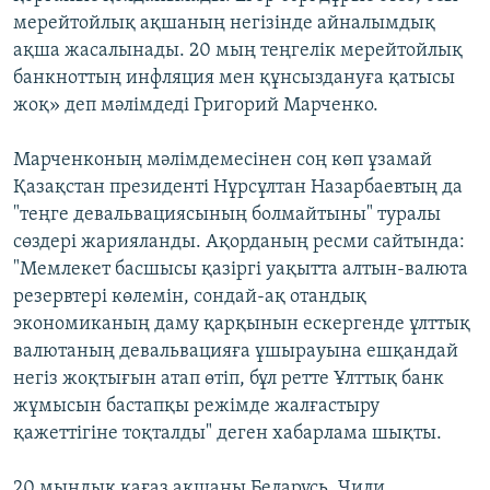
мерейтойлық ақшаның негізінде айналымдық
ақша жасалынады. 20 мың теңгелік мерейтойлық
банкноттың инфляция мен құнсыздануға қатысы
жоқ» деп мәлімдеді Григорий Марченко.
Марченконың мәлімдемесінен соң көп ұзамай
Қазақстан президенті Нұрсұлтан Назарбаевтың да
"теңге девальвациясының болмайтыны" туралы
сөздері жарияланды. Ақорданың ресми сайтында:
"Мемлекет басшысы қазіргі уақытта алтын-валюта
резервтері көлемін, сондай-ақ отандық
экономиканың даму қарқынын ескергенде ұлттық
валютаның девальвацияға ұшырауына ешқандай
негіз жоқтығын атап өтіп, бұл ретте Ұлттық банк
жұмысын бастапқы режімде жалғастыру
қажеттігіне тоқталды" деген хабарлама шықты.
20 мыңдық қағаз ақшаны Беларусь, Чили,