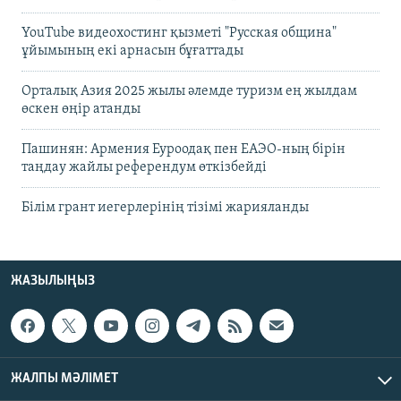
YouTube видеохостинг қызметі "Русская община"
ұйымының екі арнасын бұғаттады
Орталық Азия 2025 жылы әлемде туризм ең жылдам
өскен өңір атанды
Пашинян: Армения Еуроодақ пен ЕАЭО-ның бірін
таңдау жайлы референдум өткізбейді
Білім грант иегерлерінің тізімі жарияланды
ЖАЗЫЛЫҢЫЗ
ЖАЛПЫ МӘЛІМЕТ