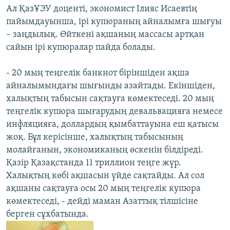
Ал ҚазҰЭУ доценті, экономист Ілияс Исаевтің
пайымдауынша, ірі купюраның айналымға шығуы
– заңдылық. Өйткені ақшаның массасы артқан
сайын ірі купюралар пайда болады.
- 20 мың теңгелік банкнот біріншіден ақша
айналымындағы шығынды азайтады. Екіншіден,
халықтың табысын сақтауға көмектеседі. 20 мың
теңгелік купюра шығарудың девальвацияға немесе
инфляцияға, доллардың қымбаттауына еш қатысы
жоқ. Бұл керісінше, халықтың табысының
молайғанын, экономиканың өскенін білдіреді.
Қазір Қазақстанда 11 триллион теңге жүр.
Халықтың көбі ақшасын үйде сақтайды. Ал сол
ақшаны сақтауға осы 20 мың теңгелік купюра
көмектеседі, - дейді маман Азаттық тілшісіне
берген сұхбатында.