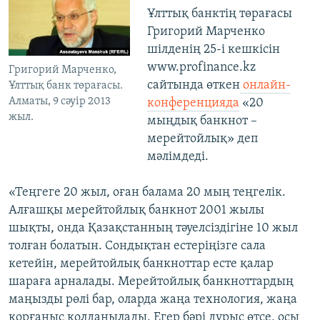
Ұлттық банктің төрағасы
Григорий Марченко
шілденің 25-і кешкісін
www.profinance.kz
Григорий Марченко,
сайтында өткен
онлайн-
Ұлттық банк төрағасы.
Алматы, 9 сәуір 2013
конференцияда
«20
жыл.
мыңдық банкнот –
мерейтойлық» деп
мәлімдеді.
«Теңгеге 20 жыл, оған балама 20 мың теңгелік.
Алғашқы мерейтойлық банкнот 2001 жылы
шықты, онда Қазақстанның тәуелсіздігіне 10 жыл
толған болатын. Сондықтан естеріңізге сала
кетейін, мерейтойлық банкноттар есте қалар
шараға арналады. Мерейтойлық банкноттардың
маңызды рөлі бар, оларда жаңа технология, жаңа
қорғаныс қолданылады. Егер бәрі дұрыс өтсе, осы