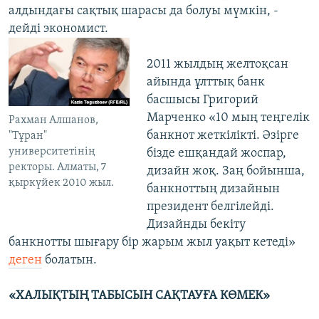
алдындағы сақтық шарасы да болуы мүмкін, -
дейді экономист.
2011 жылдың желтоқсан
айында ұлттық банк
басшысы Григорий
Марченко «10 мың теңгелік
Рахман Алшанов,
банкнот жеткілікті. Әзірге
"Тұран"
университетінің
бізде ешқандай жоспар,
ректоры. Алматы, 7
дизайн жоқ. Заң бойынша,
қыркүйек 2010 жыл.
банкноттың дизайнын
президент белгілейді.
Дизайнды бекіту
банкнотты шығару бір жарым жыл уақыт кетеді»
деген
болатын.
«ХАЛЫҚТЫҢ ТАБЫСЫН САҚТАУҒА КӨМЕК»