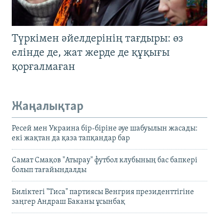
Түркімен әйелдерінің тағдыры: өз
елінде де, жат жерде де құқығы
қорғалмаған
Жаңалықтар
Ресей мен Украина бір-біріне әуе шабуылын жасады:
екі жақтан да қаза тапқандар бар
Самат Смақов "Атырау" футбол клубының бас бапкері
болып тағайындалды
Биліктегі "Тиса" партиясы Венгрия президенттігіне
заңгер Андраш Баканы ұсынбақ