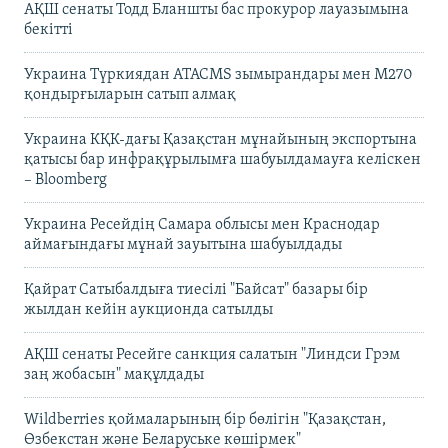
АҚШ сенаты Тодд Бланшты бас прокурор лауазымына
бекітті
Украина Түркиядан ATACMS зымырандары мен M270
қондырғыларын сатып алмақ
Украина КҚК-дағы Қазақстан мұнайының экспортына
қатысы бар инфрақұрылымға шабуылдамауға келіскен
– Bloomberg
Украина Ресейдің Самара облысы мен Краснодар
аймағындағы мұнай зауытына шабуылдады
Қайрат Сатыбалдыға тиесілі "Байсат" базары бір
жылдан кейін аукционда сатылды
АҚШ сенаты Ресейге санкция салатын "Линдси Грэм
заң жобасын" мақұлдады
Wildberries қоймаларының бір бөлігін "Қазақстан,
Өзбекстан және Беларуське көшірмек"