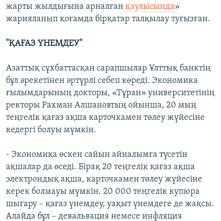
жарты жылдығына арналған
қаулысында
»
жарияланып қоғамда бірқатар талқылау туғызған.
"ҚАҒАЗ ҮНЕМДЕУ"
Азаттық сұхбаттасқан сарапшылар Ұлттық банктің
бұл әрекетінен әртүрлі себеп көреді. Экономика
ғылымдарының докторы, «Тұран» университетінің
ректоры Рахман Алшановтың ойынша, 20 мың
теңгелік қағаз ақша карточкамен төлеу жүйесіне
кедергі болуы мүмкін.
- Экономика өскен сайын айналымға түсетін
ақшалар да өседі. Бірақ 20 теңгелік қағаз ақша
электрондық ақша, карточкамен төлеу жүйесіне
керек болмауы мүмкін. 20 000 теңгелік купюра
шығару – қағаз үнемдеу, уақыт үнемдеге де жақсы.
Алайда бұл – девальвация немесе инфляция