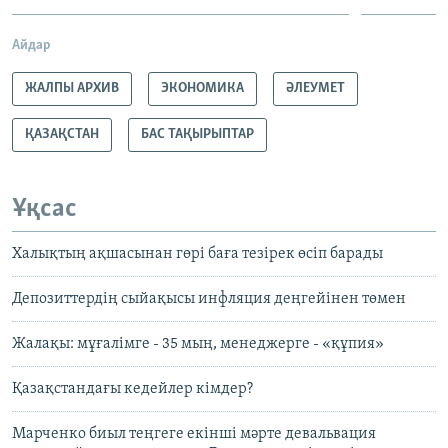
Айдар
ЖАЛПЫ АРХИВ
ЭКОНОМИКА
ӘЛЕУМЕТ
ҚАЗАҚСТАН
БАС ТАҚЫРЫПТАР
Ұқсас
Халықтың ақшасынан гөрі баға тезірек өсіп барады
Депозиттердің сыйақысы инфляция деңгейінен төмен
Жалақы: мұғалімге - 35 мың, менеджерге - «құпия»
Қазақстандағы кедейлер кімдер?
Марченко биыл теңгеге екінші мәрте девальвация