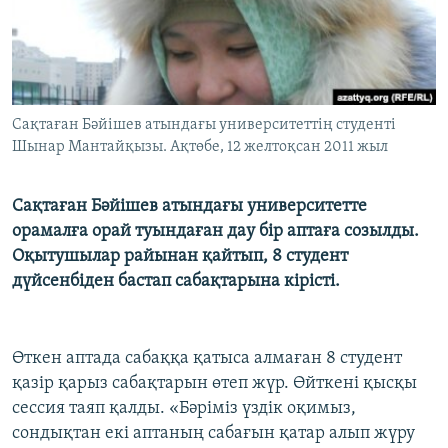
ЖАЗЫЛЫҢЫЗ
Басқа тілдерде
Сақтаған Бәйішев атындағы университеттің студенті
Шынар Мантайқызы. Ақтөбе, 12 желтоқсан 2011 жыл
Сақтаған Бәйішев атындағы университетте
орамалға орай туындаған дау бір аптаға созылды.
Оқытушылар райынан қайтып, 8 студент
дүйсенбіден бастап сабақтарына кірісті.
Өткен аптада сабаққа қатыса алмаған 8 студент
қазір қарыз сабақтарын өтеп жүр. Өйткені қысқы
сессия таяп қалды. «Бәріміз үздік оқимыз,
сондықтан екі аптаның сабағын қатар алып жүру