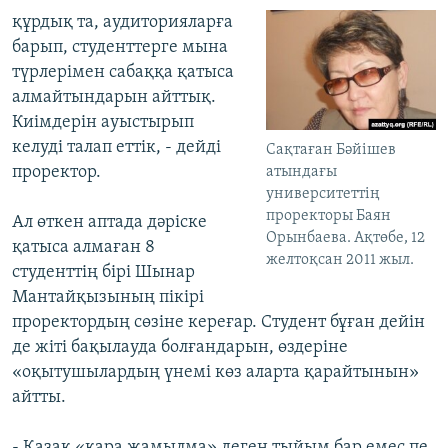
құрдық та, аудиторияларға
барып, студенттерге мына
түрлерімен сабаққа қатыса
алмайтындарын айттық.
Киімдерін ауыстырып
келуді талап еттік, - дейді
Сақтаған Бәйішев
проректор.
атындағы
университеттің
проректоры Баян
Ал өткен аптада дәріске
Орынбаева. Ақтөбе, 12
қатыса алмаған 8
желтоқсан 2011 жыл.
студенттің бірі Шынар
Мантайқызының пікірі
проректордың сөзіне кереғар. Студент бұған дейін
де жіті бақылауда болғандарын, өздеріне
«оқытушылардың үнемі көз аларта қарайтынын»
айтты.
- Қазақ «қара жамылма» деген тыйым бар емес пе.