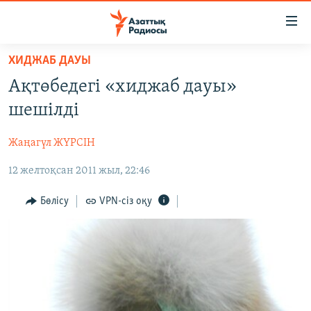
Accessibility
links
Skip
ХИДЖАБ ДАУЫ
to
ЖАҢАЛЫҚТАР
Ақтөбедегі «хиджаб дауы»
main
САЯСАТ
content
шешілді
AZATTYQTV
Skip
to
Жаңагүл ЖҮРСІН
ҚАҢТАР ОҚИҒАСЫ
main
12 желтоқсан 2011 жыл, 22:46
АДАМ ҚҰҚЫҚТАРЫ
Navigation
Skip
ӘЛЕУМЕТ
Бөлісу
VPN-сіз оқу
to
ӘЛЕМ
Search
АРНАЙЫ ЖОБАЛАР
Русский