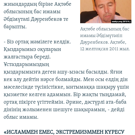
жиындардың біріне Ақтөбе
облысының бас имамы
Әбдімүтәлі Дәуренбеков те
барыпты.
Ақтөбе облысының бас
имамы Әбдімүтәліп
- Біз ортақ мәмілеге келдік.
Дәуренбеков. Ақтөбе,
12 желтоқсан 2011 жыл.
Қыздарымыз оқуларын
жалғастыра береді.
Ұстаздарымыздың
қыздарымызға деген ашу-ызасы басылды. Яғни
кек алу дейтін нәрсе болмайды. Мен осы елдің дін
мәселесінде түсіністікке, ынтымаққа шақыру үшін
қызметке келген адаммын. Бір жақты тыңдамай,
ортақ пікірге үгіттеймін. Әрине, дәстүрлі ата-баба
дінінің жолыменен шешуге шақырамын, - дейді
облыс имамы.
«ИСЛАММЕН ЕМЕС, ЭКСТРЕМИЗММЕН КҮРЕСУ