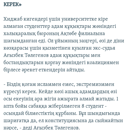
КЕРЕК»
Хиджаб кигендері үшін университетке кіре
алмаған студенттер адам құқықтары жөніндегі
халықаралық бюроның Ақтөбе филиалына
шағымданған еді. Ол ұйымның заңгері, өзі де діни
көзқарасы үшін қызметінен қуылған экс-судья
Ағызбек Төлегенов адам құқықтары мен
бостандықтарын қорғау жөніндегі коалициямен
бірлесе әрекет еткендерін айтады.
- Біздің қоғам исламмен емес, экстремизммен
күресуі керек. Кейде көзі ашық адамдардың өзі
осы екеуінің ара жігін ажырата алмай жатады. 1
апта бойы сабаққа жіберілмеген 8 студент -
осындай білместіктің құрбаны. Бұл шындығында
шариғатқа да, ел конституциясына да сыймайтын
нәрсе, - деді Ағызбек Төлегенов.