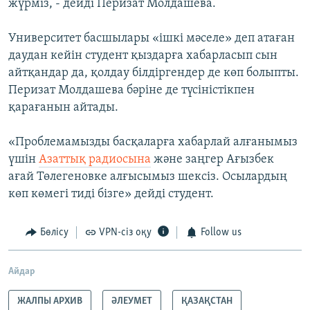
жүрміз, - дейді Перизат Молдашева.
Университет басшылары «ішкі мәселе» деп атаған
даудан кейін студент қыздарға хабарласып сын
айтқандар да, қолдау білдіргендер де көп болыпты.
Перизат Молдашева бәріне де түсіністікпен
қарағанын айтады.
«Проблемамызды басқаларға хабарлай алғанымыз
үшін
Азаттық радиосына
және заңгер Ағызбек
ағай Төлегеновке алғысымыз шексіз. Осылардың
көп көмегі тиді бізге» дейді студент.
Бөлісу
VPN-сіз оқу
Follow us
Айдар
ЖАЛПЫ АРХИВ
ӘЛЕУМЕТ
ҚАЗАҚСТАН