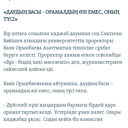
«ДАУДЫҢ БАСЫ - ОРАМАЛДЫҢ ӨЗІ ЕМЕС, ОНЫҢ
ТҮСІ»
Бір аптаға созылған хиджаб дауынан соң Сақтаған
Бәйішев атындағы университеттің проректоры
Баян Орынбаева Азаттықтың тілшісіне сұхбат
беруге келісті. Проректор ханым өткен сейсенбіде
«Бұл - біздің ішкі мәселеміз» деп, журналистермен
сөйлеспей қойған еді.
Баян Орынбаеваның айтуынша, даудың басы –
орамалдың өзі емес, оның түсі екен.
- Дүйсенбі күні қыздардың барлығы бірдей қара
орамал тартып келді. Үстерінде ұзын халат. Олары
хиджабқа ұқсас. Содан кейін біз комиссия