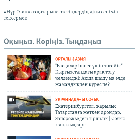
«Нұр Отан» өз қатарына өтетіндердің діни сенімін
тексермек
Оқыңыз. Көріңіз. Тыңдаңыз
ОРТАЛЫҚ АЗИЯ
"Басқалар ішпес үшін төгейік".
Қырғызстандағы арақ төгу
челленджі: Ақша шашу ма әлде
жамандықпен күрес пе?
УКРАИНАДАҒЫ СОҒЫС
Екатеринбургтегі жарылыс,
Татарстанға жеткен дрондар,
Запорожьедегі тіршілік | Cоғыс
жаңалықтары