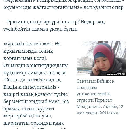
«мұсылманға кешірімділік жарасады, ең бастысы -
оқуымызды жалғастырғанымыз» деп қуанып отыр.
- Әркімнің пікірі әртүрлі шығар? Біздер заң
түсінбейтін адамға ұқсап бұғып
жүргіміз келген жоқ. Өз
құқығымызды толық
қорғағымыз келді.
Өзіміздің конституциядағы
құқықтарымызды анық та
айқын да жеткізе алдық.
Cақтаған Бәйішев
Біздің киіп жүргеніміз -
атындағы
қазіргі қазақ қоғамы түсіне
университеттің
студенті Перизат
бермейтін хиджаб емес. Біз
Молдашева. Ақтөбе, 12
орамал тағып, әуретті
желтоқсан 2011 жыл.
жерлерімізді жауып,
шариғатты орындап қана