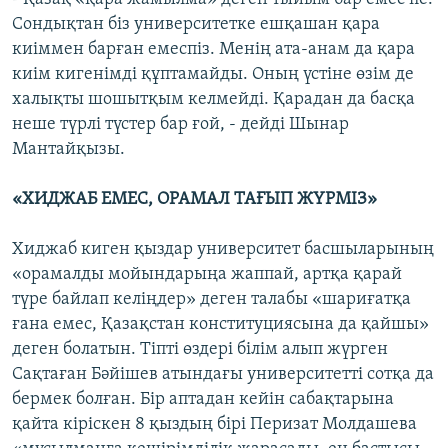
Сондықтан біз университетке ешқашан қара
киіммен барған емеспіз. Менің ата-анам да қара
киім кигенімді құптамайды. Оның үстіне өзім де
халықты шошытқым келмейді. Қарадан да басқа
неше түрлі түстер бар ғой, - дейді Шынар
Мантайқызы.
«ХИДЖАБ ЕМЕС, ОРАМАЛ ТАҒЫП ЖҮРМІЗ»
Хиджаб киген қыздар университет басшыларының
«орамалды мойындарыңа жаппай, артқа қарай
түре байлап келіңдер» деген талабы «шариғатқа
ғана емес, Қазақстан конституциясына да қайшы»
деген болатын. Тіпті өздері білім алып жүрген
Сақтаған Бәйішев атындағы университетті сотқа да
бермек болған. Бір аптадан кейін сабақтарына
қайта кіріскен 8 қыздың бірі Перизат Молдашева