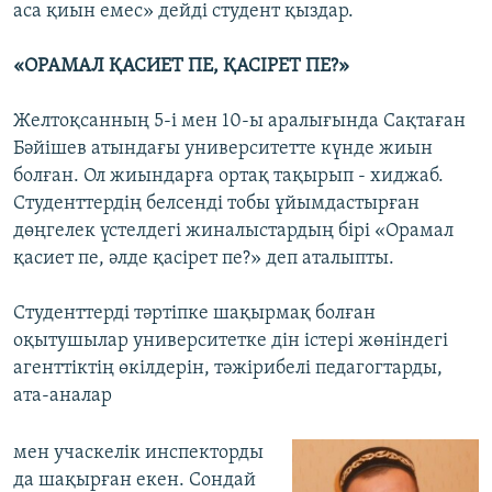
аса қиын емес» дейді студент қыздар.
«ОРАМАЛ ҚАСИЕТ ПЕ, ҚАСІРЕТ ПЕ?»
Желтоқсанның 5-і мен 10-ы аралығында Сақтаған
Бәйішев атындағы университетте күнде жиын
болған. Ол жиындарға ортақ тақырып - хиджаб.
Студенттердің белсенді тобы ұйымдастырған
дөңгелек үстелдегі жиналыстардың бірі «Орамал
қасиет пе, әлде қасірет пе?» деп аталыпты.
Студенттерді тәртіпке шақырмақ болған
оқытушылар университетке дін істері жөніндегі
агенттіктің өкілдерін, тәжірибелі педагогтарды,
ата-аналар
мен учаскелік инспекторды
да шақырған екен. Сондай