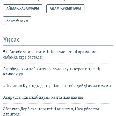
АЙМАҚ ХАБАРЛАРЫ
АДАМ ҚҰҚЫҚТАРЫ
Хиджаб дауы
Ұқсас
Ақтөбе университетінің студенттері орамалмен
сабаққа кіре бастады
Ақтөбеде хиджаб киген 8 студент университетке кіре
алмай жүр
«Полиция Құранды да тәркілеп әкетті» дейді ауыл имамы
Атырауда «хиджаб дауы» қайта жанданды
Әбсаттар Дербісәлі терактіні айыптап, Назарбаевты
дәріптеді