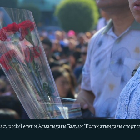
су рәсімі өтетін Алматыдағы Балуан Шолақ атындағы спорт с