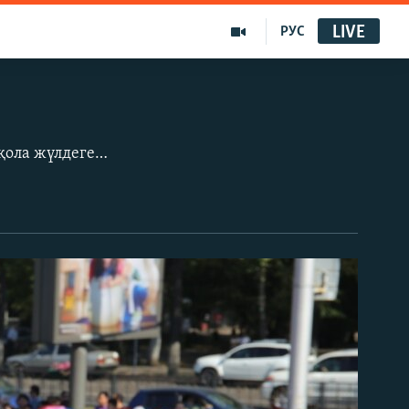
LIVE
РУС
Шілденің 21-і күні Алматыда мәнерлеп сырғанаудан Сочи олимпиадасының қола жүлдегері, екі мәрте әлем чемпионатының жүлдегері, Азия ойындарының жеңімпазы Денис Тенді соңғы сапарға шығарып салды. 25 жастағы өнерлі жігіт