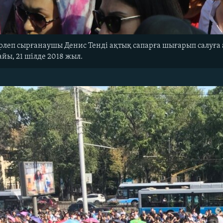
рлеп сырғанаушы Денис Тенді ақтық сапарға шығарып салуға
йы, 21 шілде 2018 жыл.