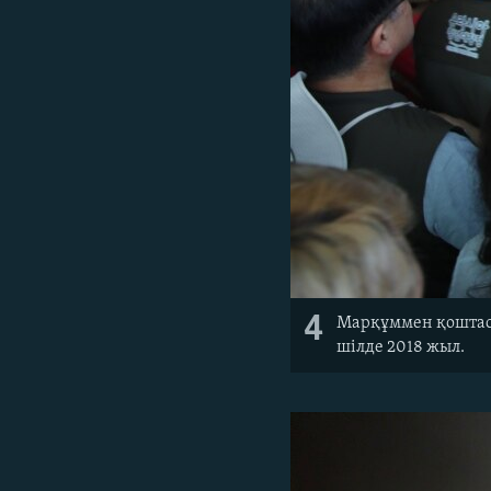
4
Марқұммен қоштасуғ
шілде 2018 жыл.