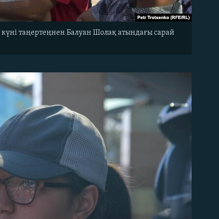
 күні таңертеңнен Балуан Шолақ атындағы сарай