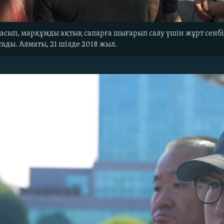
асып, марқұмды ақтық сапарға шығарып салу үшін жұрт сенбі
ады. Алматы, 21 шілде 2018 жыл.