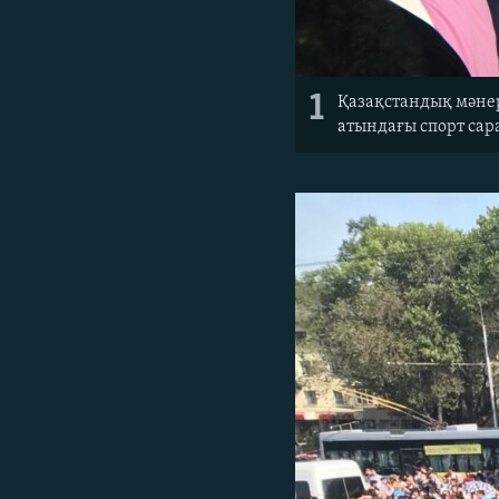
1
Қазақстандық мәне
атындағы спорт сара