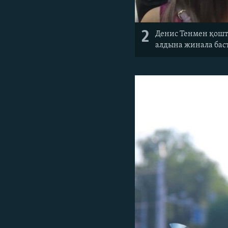
2
Денис Тенмен қошт
алдына жинала баст