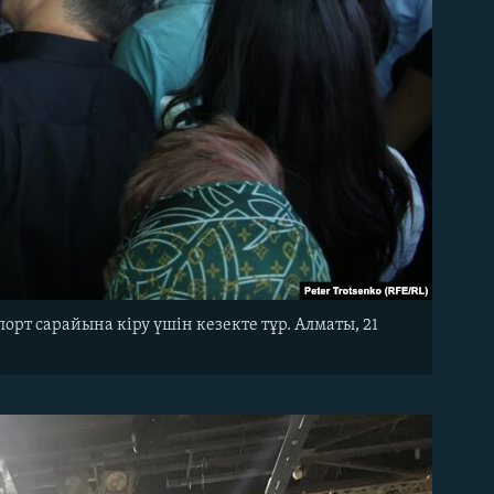
рт сарайына кіру үшін кезекте тұр. Алматы, 21