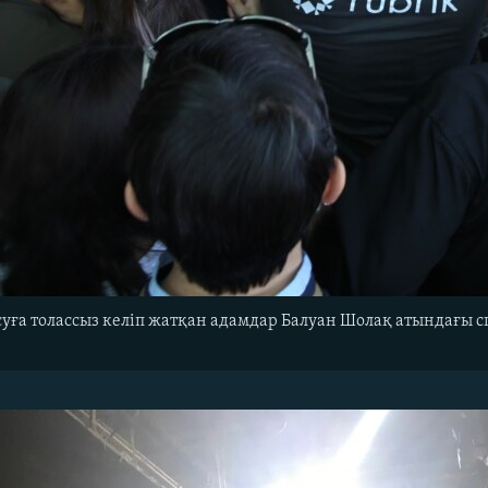
а толассыз келіп жатқан адамдар Балуан Шолақ атындағы спо