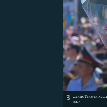
3
Денис Тенмен қошта
жыл.