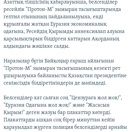
Азаттық тілшісінің хабарлауынша, белсенділер
ресейлік "Протон-М" зымыран тасығыштарында
гептил отынының пайдаланылуына, енді
құрылғалы жатқан Еуразия экономикалық
одағына, Ресейдің Қырымды аннексиялап алуына
қарсылықтарын білдірген хаттарын Ақорданың
алдындағы жәшікке салды.
Наразылар бүгін Байқоңыр ғарыш айлағынан
"Протон-М" зымыран тасығышының кезекті рет
ұшырылуына байланысты Қазақстан президентіне
сенімсіздік білдіретініндерін де мәлімдеді.
Белсенділер хат салған соң "Цензураға жол жоқ!",
"Еуразия Одағына жол жоқ!" және "Жасасын
Қырым!" деген жазуы бар плакаттар көтерді.
Плакаттарды ашқан соң бірер минуттан кейін
қарауылдап жүрген полиция белсенділерді арнайы