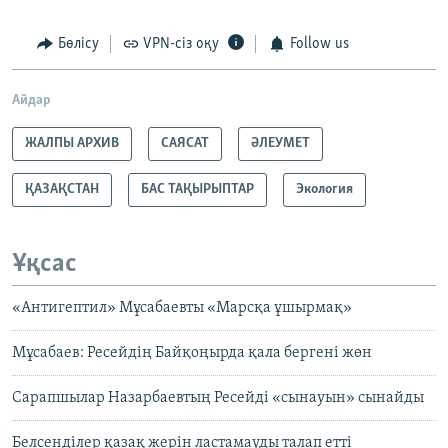
Бөлісу
VPN-сіз оқу
Follow us
Айдар
ЖАЛПЫ АРХИВ
САЯСАТ
ӘЛЕУМЕТ
ҚАЗАҚСТАН
БАС ТАҚЫРЫПТАР
Экология
Ұқсас
«Антигептил» Мұсабаевты «Марсқа ұшырмақ»
Мұсабаев: Ресейдің Байқоңырда қала бергені жөн
Сарапшылар Назарбаевтың Ресейді «сынауын» сынайды
Белсенділер қазақ жерін ластамауды талап етті