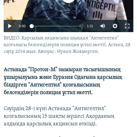
ЖАЗЫЛЫҢЫЗ
0:00
1:31
Басқа тілдерде
ВИДЕО: Қарсылық акциясына шыққан "Антигептил"
қозғалысы белсенділерін полиция ұстап әкетті. Астана, 28
сәуір 2014 жыл. Авторы - Өркен Жоямерген.
Астанада "Протон-М" зымыран тасығышының
ұшырылуына және Еуразия Одағына қарсылық
білдірген "Антигептил" қозғалысының
белсенділерін полиция ұстап әкетті.
Сәуірдің 28-і күні Астанада "Антигептил"
қозғалысының 15 шақты мүшесі Ақорданың
алдында қарсылық акциясын өткізді.