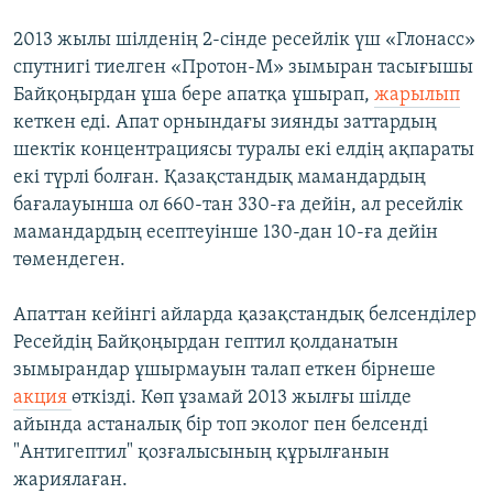
2013 жылы шілденің 2-сінде ресейлік үш «Глонасс»
спутнигі тиелген «Протон-М» зымыран тасығышы
Байқоңырдан ұша бере апатқа ұшырап,
жарылып
кеткен еді. Апат орнындағы зиянды заттардың
шектік концентрациясы туралы екі елдің ақпараты
екі түрлі болған. Қазақстандық мамандардың
бағалауынша ол 660-тан 330-ға дейін, ал ресейлік
мамандардың есептеуінше 130-дан 10-ға дейін
төмендеген.
Апаттан кейінгі айларда қазақстандық белсенділер
Ресейдің Байқоңырдан гептил қолданатын
зымырандар ұшырмауын талап еткен бірнеше
акция
өткізді. Көп ұзамай 2013 жылғы шілде
айында астаналық бір топ эколог пен белсенді
"Антигептил" қозғалысының құрылғанын
жариялаған.