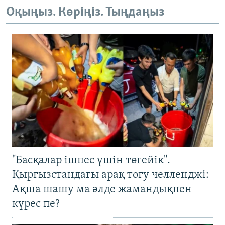
Оқыңыз. Көріңіз. Тыңдаңыз
"Басқалар ішпес үшін төгейік".
Қырғызстандағы арақ төгу челленджі:
Ақша шашу ма әлде жамандықпен
күрес пе?