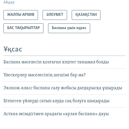
Айдар
ЖАЛПЫ АРХИВ
ӘЛЕУМЕТ
ҚАЗАҚСТАН
БАС ТАҚЫРЫПТАР
Баспана үшін күрес
Ұқсас
Баспана мәселесін қозғаған хэштег танымал болды
Үлескерлер мәселесінің шешімі бар ма?
Эконом-класс баспана салу жобасы дағдарысқа ұшырады
Бітпеген үйлерді сатып алуда сақ болуға шақырады
Астана әкімдігімен арадағы «арзан баспана» дауы