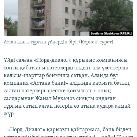
Астанадағы тұрғын үйлердің бірі. (Көрнекі сурет)
Үйді салған «Норд-диалог» құрылыс компаниясы
соңғы қабаттағы пәтерлерді алдын-ала үлескерлік
келісім-шарттар бойынша сатқан. Алайда бұл
компания «Астана банкі» алдында қарызға батып,
салған пәтерлері арестке қойылған. Соның
салдарынан Жанат Мұқанов сияқты ондаған
тұрғын сатып алған пәтерін өз атына аудара алмай
жүр.
- «Норд-Диалог» қарызын қайтармаса, банк бізден