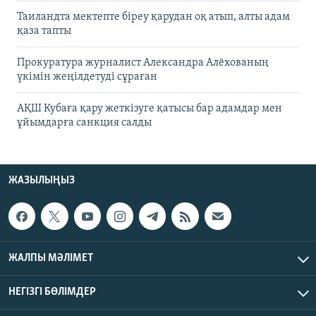
Таиландта мектепте біреу қарудан оқ атып, алты адам
қаза тапты
Прокуратура журналист Александра Алёхованың
үкімін жеңілдетуді сұраған
АҚШ Кубаға қару жеткізуге қатысы бар адамдар мен
ұйымдарға санкция салды
ЖАЗЫЛЫҢЫЗ
ЖАЛПЫ МӘЛІМЕТ
НЕГІЗГІ БӨЛІМДЕР