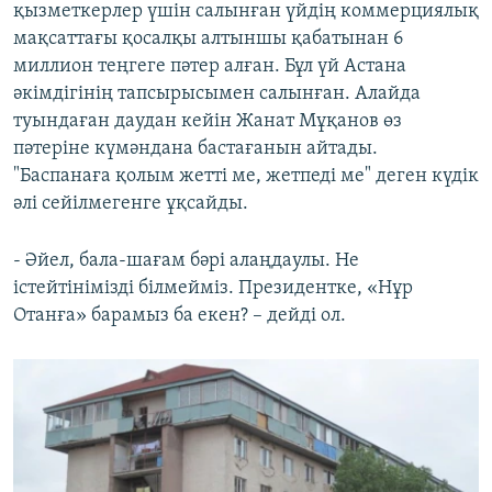
қызметкерлер үшін салынған үйдің коммерциялық
мақсаттағы қосалқы алтыншы қабатынан 6
миллион теңгеге пәтер алған. Бұл үй Астана
әкімдігінің тапсырысымен салынған. Алайда
туындаған даудан кейін Жанат Мұқанов өз
пәтеріне күмәндана бастағанын айтады.
"Баспанаға қолым жетті ме, жетпеді ме" деген күдік
әлі сейілмегенге ұқсайды.
- Әйел, бала-шағам бәрі алаңдаулы. Не
істейтінімізді білмейміз. Президентке, «Нұр
Отанға» барамыз ба екен? – дейді ол.