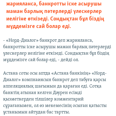
жарияланса, банкротты іске асырушы
маман барлық пәтерлерді үлескерлер
иелігіне өткізеді. Сондықтан бұл біздің
мүддемізге сай болар еді.
- «Норд-Диалог» банкрот деп жарияланса,
банкротты іске асырушы маман барлық пәтерлерді
үлескерлер иелігіне өткізеді. Сондықтан бұл біздің
мүддемізге сай болар еді, - дейді ол.
Астана соты осы аптда «Астана банкінің» «Норд-
Диалог» компнаиясын банкрот деп табуға қарсы
аппеляциялық шағымын да қараған еді. Сотқа
банктің атынан келген Дәурен есімді
қызметкерден тілшілер комментарий
сұрағанымен, ол өз мекемесінің осыған қатысты
ұстанымын айтудан бас тартты.