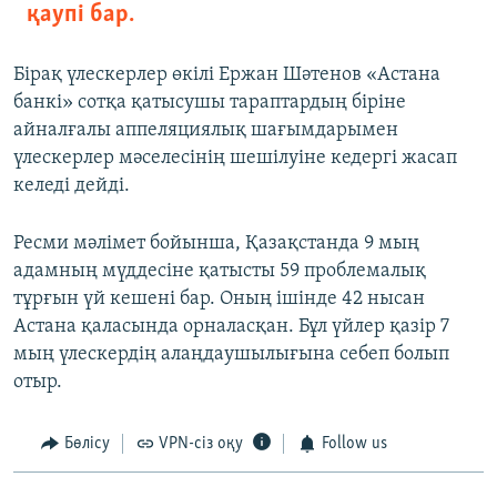
қаупі бар.
Бірақ үлескерлер өкілі Ержан Шәтенов «Астана
банкі» сотқа қатысушы тараптардың біріне
айналғалы аппеляциялық шағымдарымен
үлескерлер мәселесінің шешілуіне кедергі жасап
келеді дейді.
Ресми мәлімет бойынша, Қазақстанда 9 мың
адамның мүддесіне қатысты 59 проблемалық
тұрғын үй кешені бар. Оның ішінде 42 нысан
Астана қаласында орналасқан. Бұл үйлер қазір 7
мың үлескердің алаңдаушылығына себеп болып
отыр.
Бөлісу
VPN-сіз оқу
Follow us