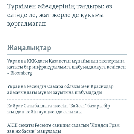
Түркімен әйелдерінің тағдыры: өз
елінде де, жат жерде де құқығы
қорғалмаған
Жаңалықтар
Украина КҚК-дағы Қазақстан мұнайының экспортына
қатысы бар инфрақұрылымға шабуылдамауға келіскен
– Bloomberg
Украина Ресейдің Самара облысы мен Краснодар
аймағындағы мұнай зауытына шабуылдады
Қайрат Сатыбалдыға тиесілі "Байсат" базары бір
жылдан кейін аукционда сатылды
АҚШ сенаты Ресейге санкция салатын "Линдси Грэм
заң жобасын" мақұлдады