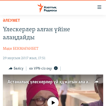
Accessibility
links
Skip
ӘЛЕУМЕТ
to
ЖАҢАЛЫҚТАР
Үлескерлер алған үйіне
main
САЯСАТ
content
алаңдайды
AZATTYQTV
Skip
to
Мәди БЕКМАҒАНБЕТ
ҚАҢТАР ОҚИҒАСЫ
main
29 маусым 2017 жыл, 17:51
АДАМ ҚҰҚЫҚТАРЫ
Navigation
Skip
ӘЛЕУМЕТ
Бөлісу
VPN-сіз оқу
to
ӘЛЕМ
Search
Астаналық үлескерлер үй құжатын ала алмай жүр
АРНАЙЫ ЖОБАЛАР
Русский
No media source currently available