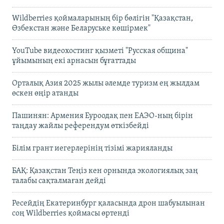
Wildberries қоймаларының бір бөлігін "Қазақстан,
Өзбекстан және Беларуське көшірмек"
YouTube видеохостинг қызметі "Русская община"
ұйымының екі арнасын бұғаттады
Орталық Азия 2025 жылы әлемде туризм ең жылдам
өскен өңір атанды
Пашинян: Армения Еуроодақ пен ЕАЭО-ның бірін
таңдау жайлы референдум өткізбейді
Білім грант иегерлерінің тізімі жарияланды
БАҚ: Қазақстан Теңіз кен орнында экологиялық заң
талабы сақталмаған дейді
Ресейдің Екатеринбург қаласында дрон шабуылынан
соң Wildberries қоймасы өртенді