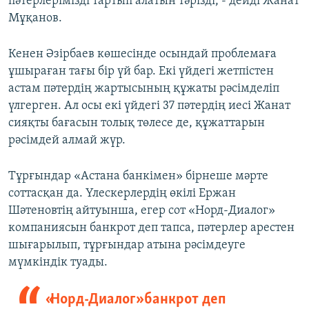
пәтерлерімізді тартып алатын тәрізді, - дейді Жанат
Мұқанов.
Кенен Әзірбаев көшесінде осындай проблемаға
ұшыраған тағы бір үй бар. Екі үйдегі жетпістен
астам пәтердің жартысының құжаты рәсімделіп
үлгерген. Ал осы екі үйдегі 37 пәтердің иесі Жанат
сияқты бағасын толық төлесе де, құжаттарын
рәсімдей алмай жүр.
Тұрғындар «Астана банкімен» бірнеше мәрте
соттасқан да. Үлескерлердің өкілі Ержан
Шәтеновтің айтуынша, егер сот «Норд-Диалог»
компаниясын банкрот деп тапса, пәтерлер арестен
шығарылып, тұрғындар атына рәсімдеуге
мүмкіндік туады.
«Норд-Диалог» банкрот деп