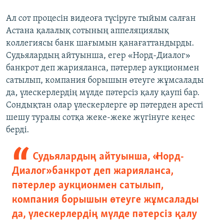
Ал сот процесін видеоға түсіруге тыйым салған
Астана қалалық сотының аппеляциялық
коллегиясы банк шағымын қанағаттандырды.
Судьялардың айтуынша, егер «Норд-Диалог»
банкрот деп жарияланса, пәтерлер аукционмен
сатылып, компания борышын өтеуге жұмсалады
да, үлескерлердің мүлде пәтерсіз қалу қаупі бар.
Сондықтан олар үлескерлерге әр пәтерден аресті
шешу туралы сотқа жеке-жеке жүгінуге кеңес
берді.
Судьялардың айтуынша, «Норд-
Диалог» банкрот деп жарияланса,
пәтерлер аукционмен сатылып,
компания борышын өтеуге жұмсалады
да, үлескерлердің мүлде пәтерсіз қалу