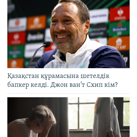
Қазақстан құрамасына шетелдік
бапкер келді. Джон ван’т Схип кім?