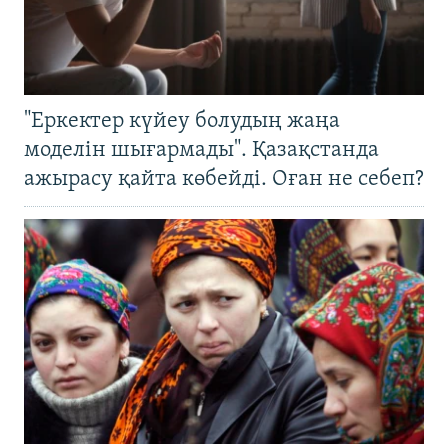
"Еркектер күйеу болудың жаңа
моделін шығармады". Қазақстанда
ажырасу қайта көбейді. Оған не себеп?