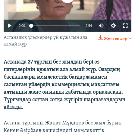
ЖАЗЫЛЫҢЫЗ
0:00
2:54
Басқа тілдерде
Астаналық үлескерлер үй құжатын ала
Жүктеп алу
алмай жүр
Астанада 37 тұрғын бес жылдан бері өз
пәтерлерінің құжатын ала алмай жүр. Олардың
баспаналары мемлекеттік бағдарламамен
салынған үйлердің коммерциялық мақсаттағы
алтыншы және оныншы қабатында орналасқан.
Тұрғындар соттан сотқа жүгіріп шаршағандарын
айтады.
Астана тұрғыны Жанат Мұқанов бес жыл бұрын
Кенен Әзірбаев көшесіндегі мемлекеттік