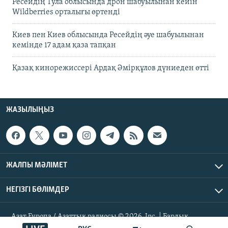
Ресейдің Тула облысында дрон шабуылынан кейін
Wildberries орталығы өртенді
Киев пен Киев облысында Ресейдің әуе шабуылынан
кемінде 17 адам қаза тапқан
Қазақ кинорежиссері Ардақ Әмірқұлов дүниеден өтті
ЖАЗЫЛЫҢЫЗ
ЖАЛПЫ МӘЛІМЕТ
НЕГІЗГІ БӨЛІМДЕР
Азат Еуропа / Азаттық радиосы © 2026, Inc. | Барлық
құқықтары қорғалған