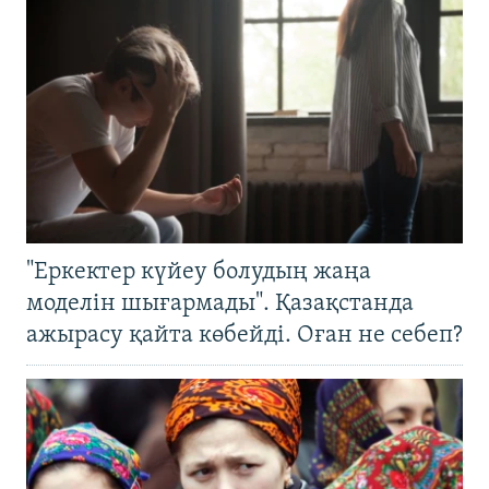
"Еркектер күйеу болудың жаңа
моделін шығармады". Қазақстанда
ажырасу қайта көбейді. Оған не себеп?