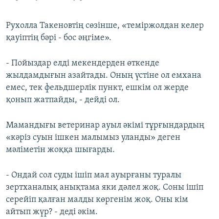
Рухолла Такеновтің сөзінше, «теміржолдан келер
қауіптің бәрі - бос әңгіме».
- Пойыздар елді мекендерден өткенде
жылдамдығын азайтады. Оның үстіне ол емхана
емес, тек фельдшерлік пункт, ешкім ол жерде
қонып жатпайды, - дейді ол.
Мамандығы ветеринар ауыл әкімі тұрғындардың
«кәріз суын ішкен малымыз уланды» деген
мәліметін жоққа шығарды.
- Ондай сол суды ішіп мал ауырғаны туралы
зертханалық анықтама яки дәлел жоқ. Соны ішіп
серейіп қалған малды көргенім жоқ. Оны кім
айтып жүр? - деді әкім.