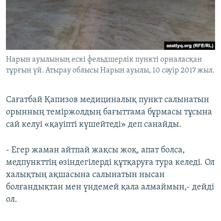
Нарын ауылының ескі фельдшерлік пункті орналасқан
тұрғын үй. Атырау облысы Нарын ауылы, 10 cәуір 2017 жыл.
Сағатбай Қапизов медициналық пункт салынатын
орынның теміржолдың бағыттама бұрмасы тұсына
сай келуі «қауіпті күшейтеді» деп санайды.
- Егер жаман айтпай жақсы жоқ, апат болса,
медпункттің өзіндегілерді құтқаруға тура келеді. Ол
халықтың ақшасына салынатын нысан
болғандықтан мен үндемей қала алмаймын,- дейді
ол.