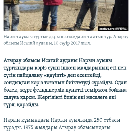
ЖАЗЫЛЫҢЫЗ
Басқа тілдерде
Нарын ауылы тұрғындары шағымдарын айтып тұр. Атырау
облысы Исатай ауданы, 10 cәуір 2017 жыл.
Атырау облысы Исатай ауданы Нарын ауылы
тұрғындары кәріз суын ішкен малдарының еті пен
сүтін пайдалану «қауіпті» деп есептейді,
сондықтан кәріз тоғанын биіктетуді сұрайды. Одан
бөлек, жұрт фельдшерлік пунктті теміржол бойына
салуға қарсы. Жергілікті билік екі мәселеге екі
түрлі қарайды.
Нарын құмындағы Нарын ауылында 250 отбасы
тұрады. 1975 жылдары Атырау облысындағы