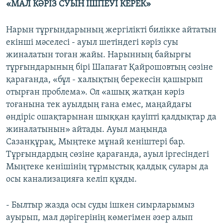
«МАЛ КӘРІЗ СУЫН ІШПЕУІ КЕРЕК»
Нарын тұрғындарының жергілікті билікке айтатын
екінші мәселесі - ауыл шетіндегі кәріз суы
жиналатын тоған жайы. Нарынның байырғы
тұрғындарының бірі Шапағат Қайрошовтың сөзіне
қарағанда, «бұл - халықтың берекесін қашырып
отырған проблема». Ол «ашық жатқан кәріз
тоғанына тек ауылдың ғана емес, маңайдағы
өндіріс ошақтарынан шыққан қауіпті қалдықтар да
жиналатынын» айтады. Ауыл маңында
Сазанқұрақ, Мыңтеке мұнай кеніштері бар.
Тұрғындардың сөзіне қарағанда, ауыл іргесіндегі
Мыңтеке кенішінің тұрмыстық қалдық сулары да
осы канализацияға келіп құяды.
- Былтыр жазда осы суды ішкен сиырларымыз
ауырып, мал дәрігерінің көмегімен әзер алып