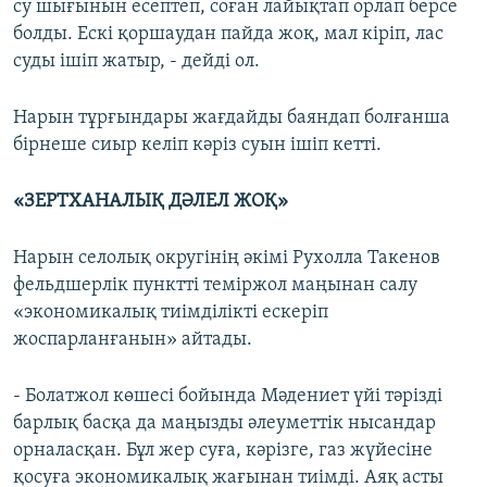
су шығынын есептеп, соған лайықтап орлап берсе
болды. Ескі қоршаудан пайда жоқ, мал кіріп, лас
суды ішіп жатыр, - дейді ол.
Нарын тұрғындары жағдайды баяндап болғанша
бірнеше сиыр келіп кәріз суын ішіп кетті.
«ЗЕРТХАНАЛЫҚ ДӘЛЕЛ ЖОҚ»
Нарын селолық округінің әкімі Рухолла Такенов
фельдшерлік пунктті теміржол маңынан салу
«экономикалық тиімділікті ескеріп
жоспарланғанын» айтады.
- Болатжол көшесі бойында Мәдениет үйі тәрізді
барлық басқа да маңызды әлеуметтік нысандар
орналасқан. Бұл жер суға, кәрізге, газ жүйесіне
қосуға экономикалық жағынан тиімді. Аяқ асты