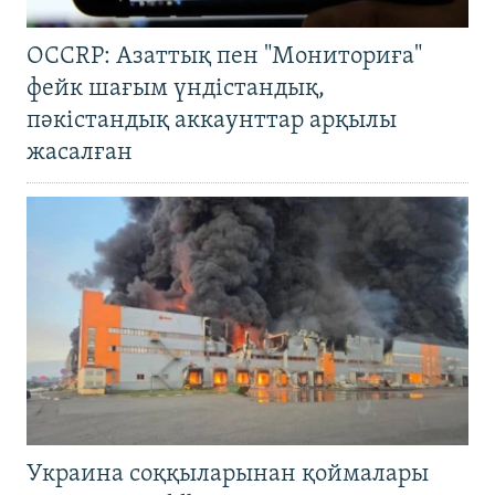
OCCRP: Азаттық пен "Мониториға"
фейк шағым үндістандық,
пәкістандық аккаунттар арқылы
жасалған
Украина соққыларынан қоймалары