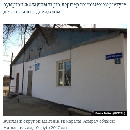
ауырған жолаушыларға дәрігерлік көмек көрсетуге
де ыңғайлы,- дейді әкім.
Ауылдық округ әкімдігінің ғимараты. Атырау облысы
Нарын ауылы, 10 cәуір 2017 жыл.