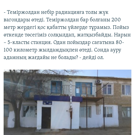
- Теміржолдан небір радиацияға толы жүк
вагондары өтеді. Теміржолдан бар болғаны 200
метр жердегі қос қабатты үйлерде тұрамыз. Пойыз
өткенде төсегіміз солқылдап, жатқызбайды. Нарын
– 5-класты станция. Одан пойыздар сағатына 80-
100 километр жылдамдықпен өтеді. Сонда ауру
адамның жағдайы не болады? - дейді ол.