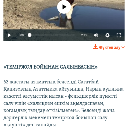
No media source currently available
0:00
2:19
Жүктеп алу
«ТЕМІРЖОЛ БОЙЫНАН САЛЫНБАСЫН»
63 жастағы азаматтық белсенді Сағатбай
Қапизовтың Азаттыққа айтуынша, Нарын ауылына
қажетті әлеуметтік нысан - фельдшерлік пунктті
салу үшін «халықпен ешкім ақылдаспаған,
қоғамдық тыңдау өткізілмеген». Белсенді жаңа
дәрігерлік мекемені теміржол бойынан салу
«қауіпті» деп санайды.