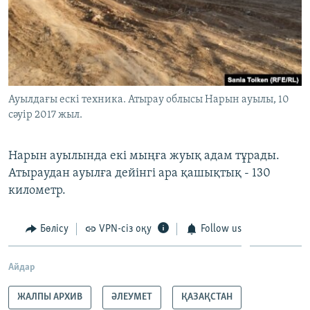
Ауылдағы ескі техника. Атырау облысы Нарын ауылы, 10
cәуір 2017 жыл.
Нарын ауылында екі мыңға жуық адам тұрады.
Атыраудан ауылға дейінгі ара қашықтық - 130
километр.
Бөлісу
VPN-сіз оқу
Follow us
Айдар
ЖАЛПЫ АРХИВ
ӘЛЕУМЕТ
ҚАЗАҚСТАН