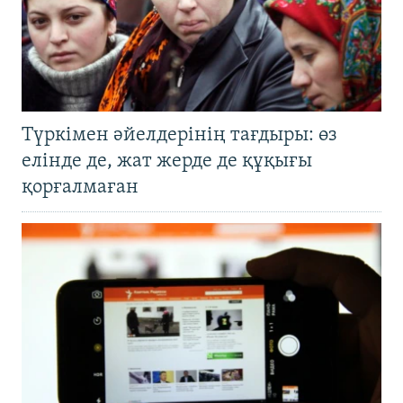
Түркімен әйелдерінің тағдыры: өз
елінде де, жат жерде де құқығы
қорғалмаған