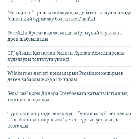
"Қазақстан" арнасы сайлауалды дебаттағы сауалнамада
"ешқандай бұрмалау болған жоқ" дейді
Ресейдің Ярослав қаласындағы ірі мұнай зауытына
дрон шабуылдады
CPJ ұйымы Қазақстан билігін Лұқпан Ахмедияровты
қудалауды тоқтатуға үндеді
Wildberries негізгі қоймаларын Ресейден көшірмек
деген хабарды жоққа шығарды
"Әділ сөз" қоры Динара Егеубаеваға қатысты істі ашық
тергеуге шақырды
Түркістан өңірінде әйелдерді – "ұрғашылар", әншілерді
– "шайтанның жаршысы" деген тұрғын ұсталып, іс
қозғалды