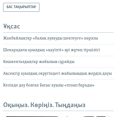
БАС ТАҚЫРЫПТАР
Ұқсас
Жанбайлықтар «балық аулауды шектеуге» наразы
Шекарадағы ауылдың «қауіпті» әрі жұтаң тіршілігі
Көшкенталдықтар жайылым сұрайды
Ақсеңгір ауылдық округіндегі жайылымдық жердің дауы
Кезінде дау болған Бағыс ауылы «тозып барады»
Оқыңыз. Көріңіз. Тыңдаңыз