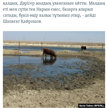
қалдық. Дәрігер малдың уланғанын айтты. Малдың
еті мен сүтін тек Нарын емес, базарға апарып
сатады, бүкіл өңір халқы тұтынып отыр, - дейді
Шапағат Қайрошов.