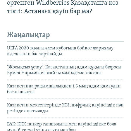
өртенген Wildberries Қазақстанға көз
тікті: Астанаға қауіп бар ма?
Жаңалықтар
UEFA 2030 жылғы әлем кубогына бойкот жариялау
идеясынан бас тартпайды
"Жосықсыз ұстау". Қазақстанның адам құқығы бюросы
Ермек Нарымбаев жайлы мәлімдеме жасады
Қазақстанда рақымшылықпен 1,5 мың адам қамаудан
босап шықты
Қазақстан мектептерінде ЖИ, цифрлық қауіпсіздік пән
ретінде оқытылады
БАҚ: КҚК танкер тапшылығы мен қауіпсіздікке бола
мұнай тиеуді үзіп-созуға мәжбүр