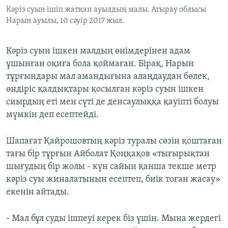
Кәріз суын ішіп жатқан ауылдың малы. Атырау облысы
Нарын ауылы, 10 cәуір 2017 жыл.
Кәріз суын ішкен малдың өнімдерінен адам
ұшынған оқиға бола қоймаған. Бірақ, Нарын
тұрғындары мал амандығына алаңдаудан бөлек,
өндіріс қалдықтары қосылған кәріз суын ішкен
сиырдың еті мен сүті де денсаулыққа қауіпті болуы
мүмкін деп есептейді.
Шапағат Қайрошовтың кәріз туралы сөзін қоштаған
тағы бір тұрғын Айболат Қоңқақов «тығырықтан
шығудың бір жолы - күн сайын қанша текше метр
кәріз суы жиналатынын есептеп, биік тоған жасау»
екенін айтады.
- Мал бұл суды ішпеуі керек біз үшін. Мына жердегі