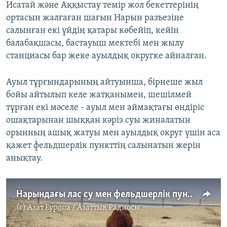
Исатай және Аққыстау темір жол бекеттерінің
ортасын жалғаған шағын Нарын разъезіне
салынған екі үйдің қатары көбейіп, кейін
балабақшасы, бастауыш мектебі мен жылу
станциасы бар жеке ауылдық округке айналған.
Ауыл тұрғындарының айтуынша, бірнеше жыл
бойы айтылып келе жатқанымен, шешілмей
тұрған екі мәселе - ауыл мен аймақтағы өндіріс
ошақтарынан шыққан кәріз суы жиналатын
орынның ашық жатуы мен ауылдық округ үшін аса
қажет фельдшерлік пункттің салынатын жерін
анықтау.
Нарындағы лас су мен фельдшерлік пункт дауы
(c)
Азат Еуропа / Азаттық Радиосы