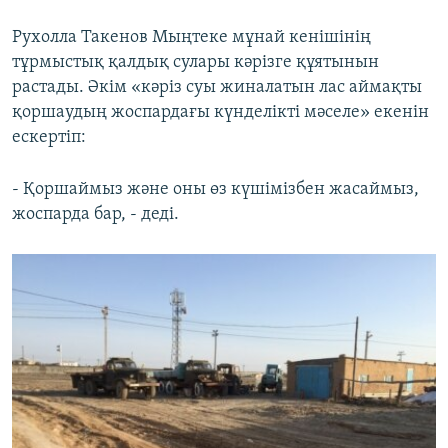
Рухолла Такенов Мыңтеке мұнай кенішінің
тұрмыстық қалдық сулары кәрізге құятынын
растады. Әкім «кәріз суы жиналатын лас аймақты
қоршаудың жоспардағы күнделікті мәселе» екенін
ескертіп:
- Қоршаймыз және оны өз күшімізбен жасаймыз,
жоспарда бар, - деді.