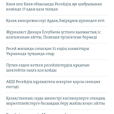
Киев пен Киев облысында Ресейдің әуе шабуылынан
кемінде 17 адам қаза тапқан
Қазақ кинорежиссері Ардақ Әмірқұлов дүниеден өтті
Журналист Динара Егеубаева үстінен қылмыстық іс
қозғалғанын айтты. Полиция түсініктеме бермеді
Ресей жағында соғысқан 51 елдің азаматтары
Украинада тұтқында отыр
Путин елден кеткен ресейліктердің құқығын
шектейтін заңға қол қойды
АҚШ Ресейдің құрлықтағы әскеріне қарсы санкция
енгізді
Қазақстанның сауда министрі кәсіпкерлерге отандық
маркетплейстерге басымдық беру жайлы кеңес айтты