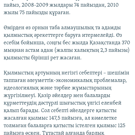
пайыз, 2008-2009 жылдары 74 пайыздан, 2010
жылы 75 пайызды құраған.
Өмірден өз орнын таба алмаушылық та адамды
қылмыстық әрекеттерге баруға итермелейді. Өз
есебім бойынша, соңғы бес жылда Қазақстанда 370
мыңнан астам адам (жалпы халықтың 2,3 пайызы)
қылмысты бірінші рет жасаған.
Қылмыстың артуының негізгі себептері – шешімін
таппаған әлеуметтік-экономикалық проблемалар,
идеологиялық және тәрбие жұмыстарының
жүргізілмеуі. Қазір әйелдер мен балаларды
құрметтеудің дәстүрлі шығыстық үлгісі еленбей
қалып барады. Сол себепті әйелдерге қатысты
жасалған қылмыс 147,5 пайызға, ал кәмелетке
толмаған балаларға қатысты істелген қылмыс 125
пайызға өскен. Тұтастай алғанда барлық