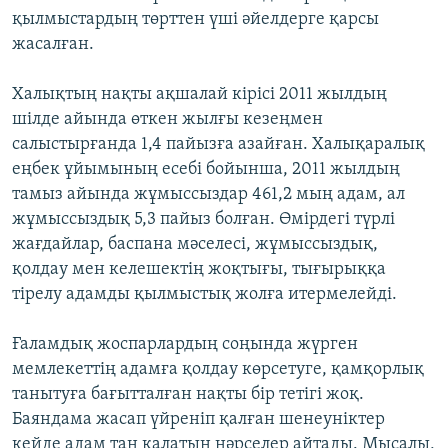
қылмыстардың төрттен үші әйелдерге қарсы
жасалған.
Халықтың нақты ақшалай кірісі 2011 жылдың
шілде айында өткен жылғы кезеңмен
салыстырғанда 1,4 пайызға азайған. Халықаралық
еңбек ұйымының есебі бойынша, 2011 жылдың
тамыз айында жұмыссыздар 461,2 мың адам, ал
жұмыссыздық 5,3 пайыз болған. Өмірдегі түрлі
жағдайлар, баспана мәселесі, жұмыссыздық,
қолдау мен келешектің жоқтығы, тығырыққа
тірелу адамды қылмыстық жолға итермелейді.
Ғаламдық жоспарлардың соңында жүрген
мемлекеттің адамға қолдау көрсетуге, қамқорлық
танытуға бағытталған нақты бір тетігі жоқ.
Баяндама жасап үйреніп қалған шенеуніктер
кейде адам таң қалатын нәрселер айтады. Мысалы,