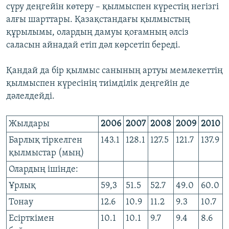
сүру деңгейін көтеру – қылмыспен күрестің негізгі
алғы шарттары. Қазақстандағы қылмыстың
құрылымы, олардың дамуы қоғамның әлсіз
саласын айнадай етіп дәл көрсетіп береді.
Қандай да бір қылмыс санының артуы мемлекеттің
қылмыспен күресінің тиімділік деңгейін де
дәлелдейді.
Жылдары
2006
2007
2008
2009
2010
Барлық тіркелген
143.1
128.1
127.5
121.7
137.9
қылмыстар (мың)
Олардың ішінде:
Ұрлық
59,3
51.5
52.7
49.0
60.0
Тонау
12.6
10.9
11.2
9.3
10.7
Есірткімен
10.1
10.1
9.7
9.4
8.6