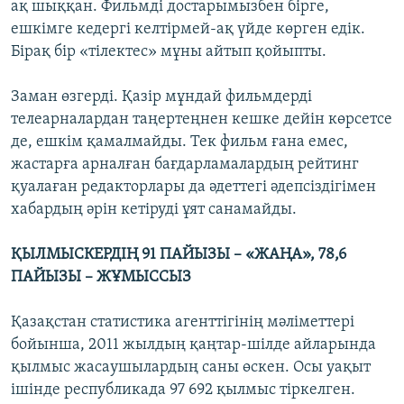
ақ шыққан. Фильмді достарымызбен бірге,
ешкімге кедергі келтірмей-ақ үйде көрген едік.
Бірақ бір «тілектес» мұны айтып қойыпты.
Заман өзгерді. Қазір мұндай фильмдерді
телеарналардан таңертеңнен кешке дейін көрсетсе
де, ешкім қамалмайды. Тек фильм ғана емес,
жастарға арналған бағдарламалардың рейтинг
қуалаған редакторлары да әдеттегі әдепсіздігімен
хабардың әрін кетіруді ұят санамайды.
ҚЫЛМЫСКЕРДІҢ 91 ПАЙЫЗЫ – «ЖАҢА», 78,6
ПАЙЫЗЫ – ЖҰМЫССЫЗ
Қазақстан статистика агенттігінің мәліметтері
бойынша, 2011 жылдың қаңтар-шілде айларында
қылмыс жасаушылардың саны өскен. Осы уақыт
ішінде республикада 97 692 қылмыс тіркелген.