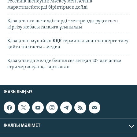
Ресейлік шенеунік Мәскеу мен Астана
маркетплейстерді біріктірмек дейді
Қазақстанға шетелдіктерді электронды рұқсатпен
кіргізу жобасы талқыға ұсынылды
Қазақстан мұнайын КҚК терминалынан танкерге тиеу
қайта жалғасты – медиа
Қазақстанда желіде бейпіл сөз айтқан 20-дан астам
стример жауапқа тартылған
ЖАЗЫЛЫҢЫЗ
ЖАЛПЫ МӘЛІМЕТ