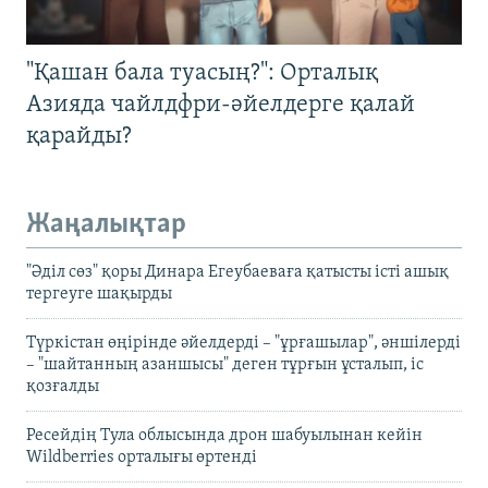
"Қашан бала туасың?": Орталық
Азияда чайлдфри-әйелдерге қалай
қарайды?
Жаңалықтар
"Әділ сөз" қоры Динара Егеубаеваға қатысты істі ашық
тергеуге шақырды
Түркістан өңірінде әйелдерді – "ұрғашылар", әншілерді
– "шайтанның азаншысы" деген тұрғын ұсталып, іс
қозғалды
Ресейдің Тула облысында дрон шабуылынан кейін
Wildberries орталығы өртенді