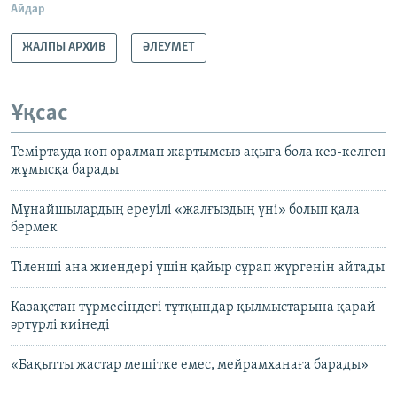
Айдар
ЖАЛПЫ АРХИВ
ӘЛЕУМЕТ
Ұқсас
Теміртауда көп оралман жартымсыз ақыға бола кез-келген
жұмысқа барады
Мұнайшылардың ереуілі «жалғыздың үні» болып қала
бермек
Тіленші ана жиендері үшін қайыр сұрап жүргенін айтады
Қазақстан түрмесіндегі тұтқындар қылмыстарына қарай
әртүрлі киінеді
«Бақытты жастар мешітке емес, мейрамханаға барады»