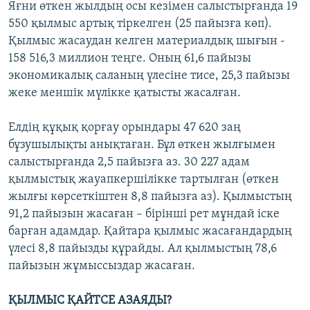
Яғни өткен жылдың осы кезімен салыстырғанда 19
550 қылмыс артық тіркелген (25 пайызға көп).
Қылмыс жасаудан келген материалдық шығын -
158 516,3 миллион теңге. Оның 61,6 пайызы
экономикалық саланың үлесіне тисе, 25,3 пайызы
жеке меншік мүлікке қатысты жасалған.
Елдің құқық қорғау орындары 47 620 заң
бұзушылықты анықтаған. Бұл өткен жылғымен
салыстырғанда 2,5 пайызға аз. 30 227 адам
қылмыстық жауапкершілікке тартылған (өткен
жылғы көрсеткіштен 8,8 пайызға аз). Қылмыстың
91,2 пайызын жасаған – бірінші рет мұндай іске
барған адамдар. Қайтара қылмыс жасағандардың
үлесі 8,8 пайызды құрайды. Ал қылмыстың 78,6
пайызын жұмыссыздар жасаған.
ҚЫЛМЫС ҚАЙТСЕ АЗАЯДЫ?