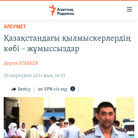
Accessibility
links
Skip
ӘЛЕУМЕТ
to
ЖАҢАЛЫҚТАР
Қазақстандағы қылмыскерлердің
main
САЯСАТ
content
көбі – жұмыссыздар
AZATTYQTV
Skip
to
Дерия АТАБАЕВ
ҚАҢТАР ОҚИҒАСЫ
main
29 қыркүйек 2011 жыл, 16:33
АДАМ ҚҰҚЫҚТАРЫ
Navigation
Skip
ӘЛЕУМЕТ
Бөлісу
VPN-сіз оқу
to
ӘЛЕМ
Search
АРНАЙЫ ЖОБАЛАР
Русский