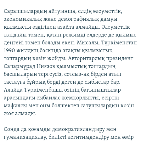
Сарапшылардың айтуынша, елдің әлеуметтік,
экономикалық және демографиялық дамуы
қылмысты өздігінен азайта алмайды. Әлеуметтік
жағдайы төмен, қатаң режимді елдерде де қылмыс
деңгейі төмен болады екен. Мысалы, Түркіменстан
1990 жылдың басында атақты қылмыстық
топтардың көзін жойды. Авторитарлық президент
Сапармұрад Ниязов қылмыстық топтардың
басшыларын тергеусіз, сотсыз-ақ бірден атып
тастауға бұйрық берді деген де сыбыстар бар.
Алайда Түркіменбашы өзінің бағыныштылар
арасындағы сыбайлас жемқорлықты, есірткі
мафиясы мен оны бөлшектеп сатушылардың көзін
жоя алмады.
Сонда да қоғамды демократияландыру мен
гуманизациялау, билікті легитимдендіру мен өмір