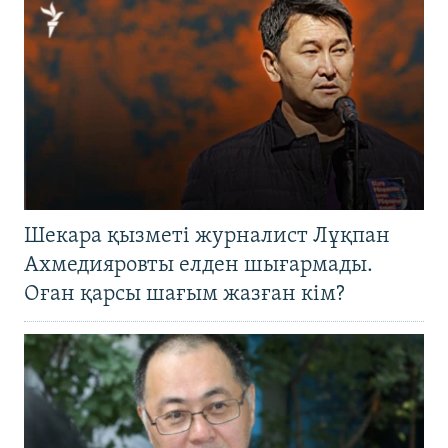
Шекара қызметі журналист Лұқпан
Ахмедияровты елден шығармады.
Оған қарсы шағым жазған кім?