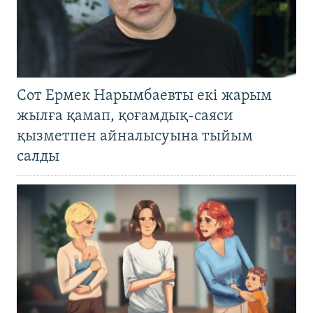
Сот Ермек Нарымбаевты екі жарым
жылға қамап, қоғамдық-саяси
қызметпен айналысуына тыйым
салды