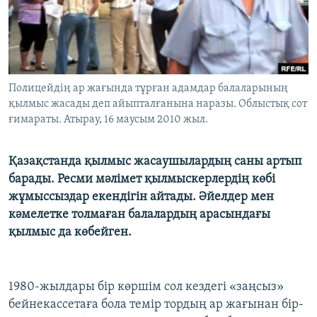
ЖАЗЫЛЫҢЫЗ
Басқа тілдерде
Полицейдің ар жағында тұрған адамдар балаларының
қылмыс жасады деп айыпталғанына наразы. Облыстық сот
ғимараты. Атырау, 16 маусым 2010 жыл.
Қазақстанда қылмыс жасаушылардың саны артып
барады. Ресми мәлімет қылмыскерлердің көбі
жұмыссыздар екендігін айтады. Әйелдер мен
кәмелетке толмаған балалардың арасындағы
қылмыс да көбейген.
1980-жылдары бір көршім сол кездегі «заңсыз»
бейнекассетаға бола темір тордың ар жағынан бір-