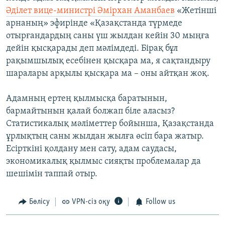
Әділет вице-министрі Әмірхан Аманбаев
«Жетінші
арнаның» эфирінде «Қазақстанда түрмеде
отырғандардың саны үш жылдан кейін 30 мыңға
дейін қысқарады деп мәлімдеді. Бірақ бұл
рақымшылық есебінен қысқара ма, я сақтандыру
шаралары арқылы қысқара ма – оны айтқан жоқ.
Адамның ертең қылмысқа баратынын,
бармайтынын қалай болжап біле аласыз?
Статистикалық мәліметтер бойынша, Қазақстанда
ұрлықтың саны жылдан жылға өсіп бара жатыр.
Есірткіні қолдану мен сату, адам саудасы,
экономикалық қылмыс сияқты проблемалар да
шешімін таппай отыр.
Бөлісу
VPN-сіз оқу
Follow us