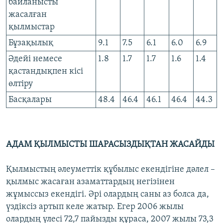
байланысты
жасалған
қылмыстар
Бұзақылық
9.1
7.5
6.1
6.0
6.9
Әдейі немесе
1.8
1.7
1.7
1.6
1.4
қастандықпен кісі
өлтіру
Басқалары
48.4
46.4
46.1
46.4
44.3
АДАМ ҚЫЛМЫСТЫ ШАРАСЫЗДЫҚТАН ЖАСАЙДЫ
Қылмыстың әлеуметтік құбылыс екендігіне дәлел –
қылмыс жасаған азаматтардың негізінен
жұмыссыз екендігі. Әрі олардың саны аз болса да,
үздіксіз артып келе жатыр. Егер 2006 жылы
олардың үлесі 72,7 пайызды құраса, 2007 жылы 73,3