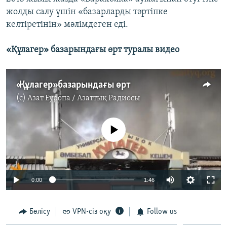
жолды салу үшін «базарларды тәртіпке
келтіретінін» мәлімдеген еді.
«Құлагер» базарындағы өрт туралы видео
«Құлагер» базарындағы өрт
(c)
Азат Еуропа / Азаттық Радиосы
No media source currently available
0:00
1:46
Бөлісу
VPN-сіз оқу
Follow us