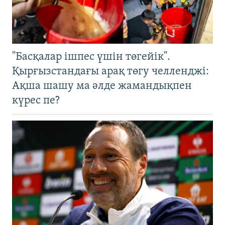
"Басқалар ішпес үшін төгейік".
Қырғызстандағы арақ төгу челленджі:
Ақша шашу ма әлде жамандықпен
күрес пе?