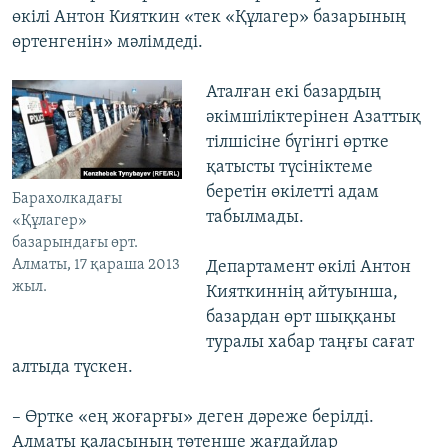
өкілі Антон Кияткин «тек «Құлагер» базарының
өртенгенін» мәлімдеді.
Аталған екі базардың
әкімшіліктерінен Азаттық
тілшісіне бүгінгі өртке
қатысты түсініктеме
беретін өкілетті адам
Барахолкадағы
табылмады.
«Құлагер»
базарындағы өрт.
Алматы, 17 қараша 2013
Департамент өкілі Антон
жыл.
Кияткиннің айтуынша,
базардан өрт шыққаны
туралы хабар таңғы сағат
алтыда түскен.
– Өртке «ең жоғарғы» деген дәреже берілді.
Алматы қаласының төтенше жағдайлар