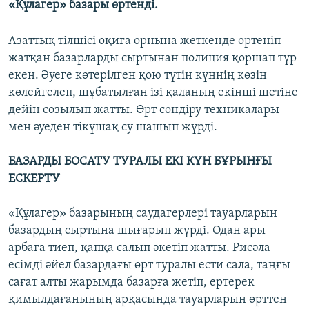
«Құлагер» базары өртенді.
Азаттық тілшісі оқиға орнына жеткенде өртеніп
жатқан базарларды сыртынан полиция қоршап тұр
екен. Әуеге көтерілген қою түтін күннің көзін
көлейгелеп, шұбатылған ізі қаланың екінші шетіне
дейін созылып жатты. Өрт сөндіру техникалары
мен әуеден тікұшақ су шашып жүрді.
БАЗАРДЫ БОСАТУ ТУРАЛЫ ЕКІ КҮН БҰРЫНҒЫ
ЕСКЕРТУ
«Құлагер» базарының саудагерлері тауарларын
базардың сыртына шығарып жүрді. Одан ары
арбаға тиеп, қапқа салып әкетіп жатты. Рисәла
есімді әйел базардағы өрт туралы ести сала, таңғы
сағат алты жарымда базарға жетіп, ертерек
қимылдағанының арқасында тауарларын өрттен