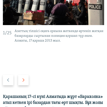
ЖАЗЫЛЫҢЫЗ
Басқа тілдерде
Азаттық тілшісі оқиға орнына жеткенде өртеніп жатқан
1/25
базарларды сыртынан полиция қоршап тұр екен.
Алматы, 17 қараша 2013 жыл.
Previous
Next
slide
slide
Қарашаның 17-сі күні Алматыда жұрт «Барахолка»
атап кеткен ірі базардан тағы өрт шықты. Бұл жолы