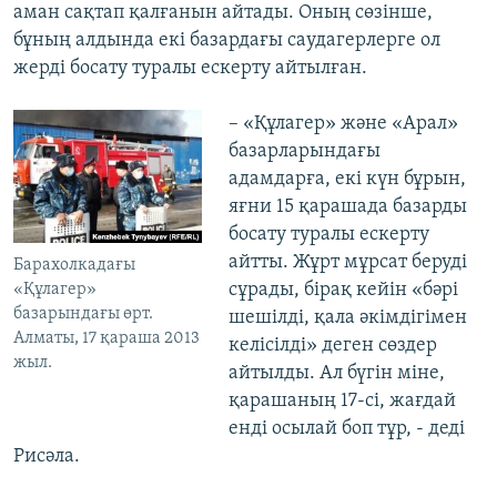
аман сақтап қалғанын айтады. Оның сөзінше,
бұның алдында екі базардағы саудагерлерге ол
жерді босату туралы ескерту айтылған.
– «Құлагер» және «Арал»
базарларындағы
адамдарға, екі күн бұрын,
яғни 15 қарашада базарды
босату туралы ескерту
айтты. Жұрт мұрсат беруді
Барахолкадағы
сұрады, бірақ кейін «бәрі
«Құлагер»
базарындағы өрт.
шешілді, қала әкімдігімен
Алматы, 17 қараша 2013
келісілді» деген сөздер
жыл.
айтылды. Ал бүгін міне,
қарашаның 17-сі, жағдай
енді осылай боп тұр, - деді
Рисәла.