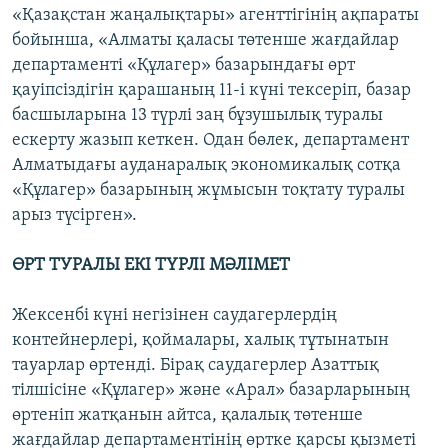
«Қазақстан жаңалықтары» агенттігінің ақпараты
бойынша, «Алматы қаласы төтенше жағдайлар
департаменті «Құлагер» базарындағы өрт
қауіпсіздігін қарашаның 11-і күні тексеріп, базар
басшыларына 13 түрлі заң бұзушылық туралы
ескерту жазып кеткен. Одан бөлек, департамент
Алматыдағы ауданаралық экономикалық сотқа
«Құлагер» базарының жұмысын тоқтату туралы
арыз түсірген».
ӨРТ ТУРАЛЫ ЕКІ ТҮРЛІ МӘЛІМЕТ
Жексенбі күні негізінен саудагерлердің
контейнерлері, қоймалары, халық тұтынатын
тауарлар өртенді. Бірақ саудагерлер Азаттық
тілшісіне «Құлагер» және «Арал» базарларының
өртеніп жатқанын айтса, қалалық төтенше
жағдайлар департаментінің өртке қарсы қызметі