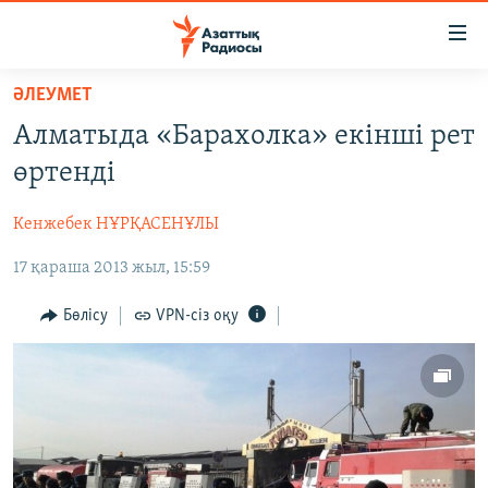
Accessibility
links
Skip
ӘЛЕУМЕТ
to
ЖАҢАЛЫҚТАР
Алматыда «Барахолка» екінші рет
main
САЯСАТ
content
өртенді
AZATTYQTV
Skip
to
Кенжебек НҰРҚАСЕНҰЛЫ
ҚАҢТАР ОҚИҒАСЫ
main
17 қараша 2013 жыл, 15:59
АДАМ ҚҰҚЫҚТАРЫ
Navigation
Skip
ӘЛЕУМЕТ
Бөлісу
VPN-сіз оқу
to
ӘЛЕМ
Search
АРНАЙЫ ЖОБАЛАР
Русский