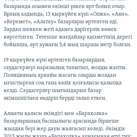
базарында осымен екінші үлкен өрт болып отыр.
Бұның алдында, 13 қыркүйек күні «Олжа», «Аян»,
«Керемет», «Алатау» базарлары өртенген еді.
Зардап шеккен жеті адамға дәрігерлік көмек
көрсетілген. Төтенше жағдайлар қызметінің дерегі
бойынша, өрт аумағы 5,4 мың шаршы метр болған.
19 қыркүйек күні өртенген базарлардың
саудагерлері наразылық танытып, жолды жапты.
Полицияның арнайы жасағы оларды жолдан
ығыстырған соң ғана көлік қозғалысы қалыпқа
келді. Саудагерлер шығындарын базар
әкімшілігінен өндіріп беруді талап еткен.
Алматы қаласы әкімдігі мен «Барахолка»
базарларының басшылығы арасында бірнеше
жылдан бері жер дауы жалғасып келеді. Әкімдік
2013 жылы жазда «Барахолка» аумағынан өтуі тиіс