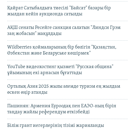
Қайрат Сатыбалдыға тиесілі "Байсат" базары бір
жылдан кейін аукционда сатылды
АҚШ сенаты Ресейге санкция салатын "Линдси Грэм
заң жобасын" мақұлдады
Wildberries қоймаларының бір бөлігін "Қазақстан,
Өзбекстан және Беларуське көшірмек"
YouTube видеохостинг қызметі "Русская община"
ұйымының екі арнасын бұғаттады
Орталық Азия 2025 жылы әлемде туризм ең жылдам
өскен өңір атанды
Пашинян: Армения Еуроодақ пен ЕАЭО-ның бірін
таңдау жайлы референдум өткізбейді
Білім грант иегерлерінің тізімі жарияланды