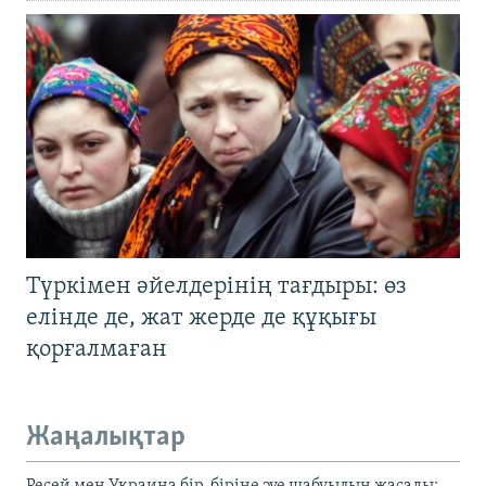
Түркімен әйелдерінің тағдыры: өз
елінде де, жат жерде де құқығы
қорғалмаған
Жаңалықтар
Ресей мен Украина бір-біріне әуе шабуылын жасады: