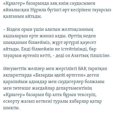
«Құлагер» базарында аяқ киім саудасымен
айналысқан Нұрила бүгінгі өрт кесірінен тауарсыз
қалғанын айтады.
– Бізден орын үшін алатын желтоқсанның
ақшаларын ерте жинап алды. Өрттің неден
шыққанын білмейміз, жұрт әртүрлі қауесет
айтады. Енді білмеймін не істейтінімді, бар
тауарым өртеніп кетті, - деді ол Азаттық тілшісіне.
Әлеуметтік желілер мен жергілікті БАҚ таратқан
ақпараттарда «Базарды әдейі өртеген» деген
қарапайым адамдар мен саудагерлер болжамы
мен төтенше жағдайлар департаментінің
«Құлагер» базарын бір апта бұрын тексеріп,
ескерту жазып кеткені туралы хабарлар қатар
шықты.