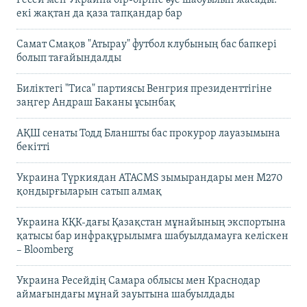
екі жақтан да қаза тапқандар бар
Самат Смақов "Атырау" футбол клубының бас бапкері
болып тағайындалды
Биліктегі "Тиса" партиясы Венгрия президенттігіне
заңгер Андраш Баканы ұсынбақ
АҚШ сенаты Тодд Бланшты бас прокурор лауазымына
бекітті
Украина Түркиядан ATACMS зымырандары мен M270
қондырғыларын сатып алмақ
Украина КҚК-дағы Қазақстан мұнайының экспортына
қатысы бар инфрақұрылымға шабуылдамауға келіскен
– Bloomberg
Украина Ресейдің Самара облысы мен Краснодар
аймағындағы мұнай зауытына шабуылдады