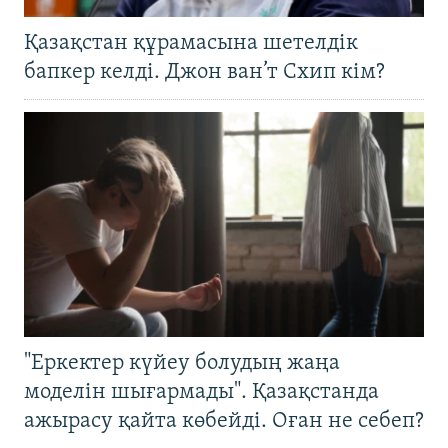
Қазақстан құрамасына шетелдік
бапкер келді. Джон ван’т Схип кім?
"Еркектер күйеу болудың жаңа
моделін шығармады". Қазақстанда
ажырасу қайта көбейді. Оған не себеп?