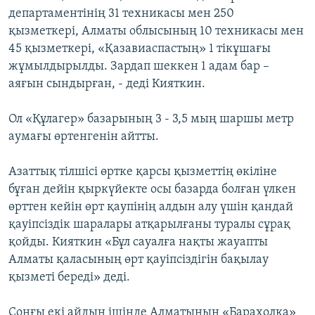
департаментінің 31 техникасы мен 250
қызметкері, Алматы облысының 10 техникасы мен
45 қызметкері, «Қазавиаспастың» 1 тікұшағы
жұмылдырылды. Зардап шеккен 1 адам бар –
аяғын сындырған, - деді Кияткин.
Ол «Құлагер» базарының 3 - 3,5 мың шаршы метр
аумағы өртенгенін айтты.
Азаттық тілшісі өртке қарсы қызметтің өкіліне
бұған дейін қыркүйекте осы базарда болған үлкен
өрттен кейін өрт қаупінің алдын алу үшін қандай
қауіпсіздік шаралары атқарылғаны туралы сұрақ
қойды. Кияткин «Бұл сауалға нақты жауапты
Алматы қаласының өрт қауіпсіздігін бақылау
қызметі береді» деді.
Соңғы екі айдың ішінде Алматының «Барахолка»