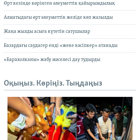
Өрт кезінде көрінген әлеуметтік қайырымдылық
Алматыдағы өрт әлеуметтік желіде көп жазылды
Жаңа жылды асыға күтетін сатушылар
Базардағы саудагер енді «жеке кәсіпкер» атанады
«Барахолканы» жабу мәселесі дау тудырды
Оқыңыз. Көріңіз. Тыңдаңыз