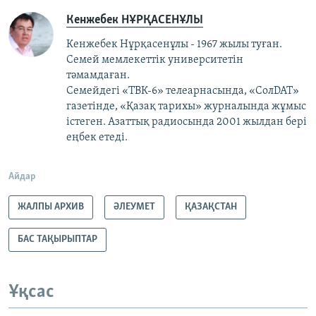
Кенжебек НҰРҚАСЕНҰЛЫ
Кенжебек Нұрқасенұлы - 1967 жылы туған.
Семей мемлекеттік университетін
тәмамдаған.
Семейдегі «ТВК-6» телеарнасында, «СолDAT»
газетінде, «Қазақ тарихы» журналында жұмыс
істеген. Азаттық радиосында 2001 жылдан бері
еңбек етеді.
Айдар
ЖАЛПЫ АРХИВ
ӘЛЕУМЕТ
ҚАЗАҚСТАН
БАС ТАҚЫРЫПТАР
Ұқсас