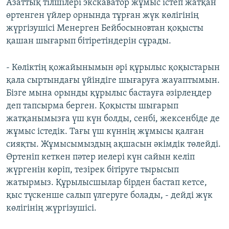
Азаттық тілшілері экскаватор жұмыс істеп жатқан
өртенген үйлер орнында тұрған жүк көлігінің
жүргізушісі Менерген Бейбосыновтан қоқысты
қашан шығарып бітіретіндерін сұрады.
- Көліктің қожайынымын әрі құрылыс қоқыстарын
қала сыртындағы үйіндіге шығаруға жауаптымын.
Бізге мына орынды құрылыс бастауға әзірлеңдер
деп тапсырма берген. Қоқысты шығарып
жатқанымызға үш күн болды, сенбі, жексенбіде де
жұмыс істедік. Тағы үш күннің жұмысы қалған
сияқты. Жұмысымыздың ақшасын әкімдік төлейді.
Өртеніп кеткен пәтер иелері күн сайын келіп
жүргенін көріп, тезірек бітіруге тырысып
жатырмыз. Құрылысшылар бірден бастап кетсе,
қыс түскенше салып үлгеруге болады, - дейді жүк
көлігінің жүргізушісі.