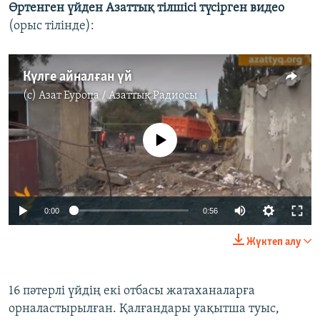
Өртенген үйден Азаттық тілшісі түсірген видео
(орыс тілінде):
Күлге айналған үй
(c)
Азат Еуропа / Азаттық Радиосы
No media source currently available
0:00
0:56
Жүктеп алу
​16 пәтерлі үйдің екі отбасы жатаханаларға
орналастырылған. Қалғандары уақытша туыс,