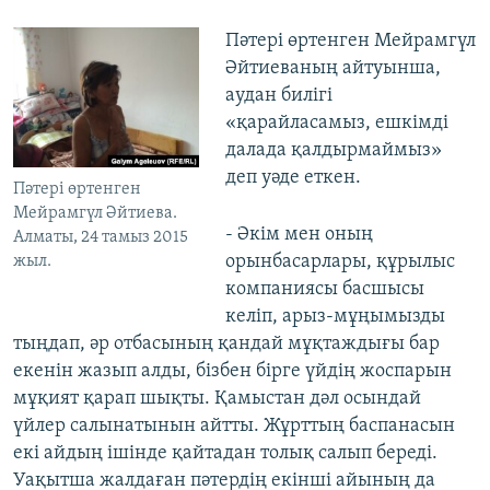
Пәтері өртенген Мейрамгүл
Әйтиеваның айтуынша,
аудан билігі
«қарайласамыз, ешкімді
далада қалдырмаймыз»
деп уәде еткен.
Пәтері өртенген
Мейрамгүл Әйтиева.
- Әкім мен оның
Алматы, 24 тамыз 2015
орынбасарлары, құрылыс
жыл.
компаниясы басшысы
келіп, арыз-мұңымызды
тыңдап, әр отбасының қандай мұқтаждығы бар
екенін жазып алды, бізбен бірге үйдің жоспарын
мұқият қарап шықты. Қамыстан дәл осындай
үйлер салынатынын айтты. Жұрттың баспанасын
екі айдың ішінде қайтадан толық салып береді.
Уақытша жалдаған пәтердің екінші айының да