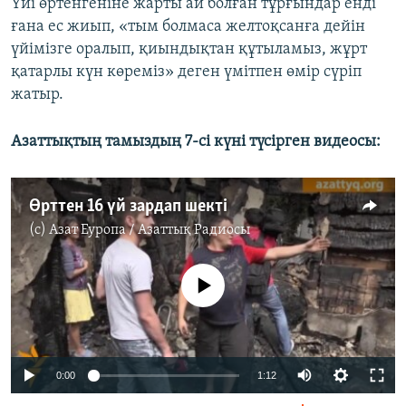
Үйі өртенгеніне жарты ай болған тұрғындар енді
ғана ес жиып, «тым болмаса желтоқсанға дейін
үйімізге оралып, қиындықтан құтыламыз, жұрт
қатарлы күн көреміз» деген үмітпен өмір сүріп
жатыр.
Азаттықтың тамыздың 7-сі күні түсірген видеосы:
Өрттен 16 үй зардап шекті
(c)
Азат Еуропа / Азаттық Радиосы
No media source currently available
0:00
1:12