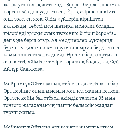
жалдауға толық жетпейді. Бір рет берілетін көмек
көрсетеміз деп уәде еткен, бірақ әзірше ешкімге
оны төлеген жоқ. Әкім «үйлерің кірпіштен
қаланады, төбесі мен шатыры монолит болады,
үйлеріңді қысқы суық түскенше бітіріп береміз»
деп уәде беріп отыр. Ал мердігерлер «үйлеріңді
бұрынғы қалпына келтіруге тапсырма берді, яғни
қамыстан соғамыз» дейді. Өрттен бері жарты ай
өтіп кетті, үйімізге тезірек оралсақ болды, - дейді
Айнұр Садықова.
Мейрамгүл Әйтиеваның отбасында сегіз жан бар.
Өрт кезінде оның мысығы мен иті жанып кеткен.
Өрттен кейін бұл отбасы әкімдік төлеген 35 мың
теңгеге жатахананың шағын бөлмесін жалдап
тұрып жатыр.
Мейрамгүл Әйтиева өрт кезінде жанып кеткен