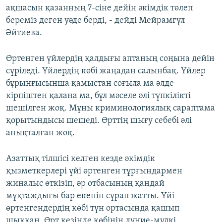
ақшасын қазанның 7-сіне дейін әкімдік төлеп
береміз деген уәде берді, - дейді Мейрамгүл
Әйтиева.
Өртенген үйлердің қалдығы аптаның соңына дейін
сүріледі. Үйлердің көбі жаңадан салынбақ. Үйлер
бұрынғысынша қамыстан соғыла ма әлде
кірпіштен қалана ма, бұл мәселе әлі түпкілікті
шешілген жоқ. Мұны криминологиялық сараптама
қорытындысы шешеді. Өрттің шығу себебі әлі
анықталған жоқ.
Азаттық тілшісі келген кезде әкімдік
қызметкерлері үйі өртенген тұрғындармен
жиналыс өткізіп, әр отбасының қандай
мұқтаждығы бар екенін сұрап жатты. Үйі
өртенгендердің көбі түн ортасында қашып
шыққан. Өрт кезінде көбінің дүние-мүлкі,