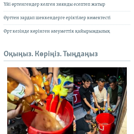
Үйі өртенгендер келген зиянды есептеп жатыр
Өрттен зардап шеккендерге еріктілер көмектесті
Өрт кезінде көрінген әлеуметтік қайырымдылық
Оқыңыз. Көріңіз. Тыңдаңыз