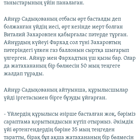
таныстарының үйін паналаған.
Айнұр Садықованың отбасы өрт басталды деп
болжанған үйдің иесі, өрт кезінде мерт болған
Виталий Захаровпен қабырғалас пәтерде тұрған.
Айнұрдың күйеуі Фархад сол түні Захаровтың
пәтеріндегі үлкен газ баллонын сыртқа шығарып
үлгерген. Айнұр мен Фархадтың үш қызы бар. Олар
да жатахананың бір бөлмесін 50 мың теңгеге
жалдап тұрады.
Айнұр Садықованың айтуынша, құрылысшылар
үйді іргетасымен бірге бұзуды ұйғарған.
- Үйлердің құрылысы әзірше басталған жоқ, бәріміз
сараптама қорытындысын күтіп отырмыз. Әкімдік
үйі өртенгендердің бәріне 35 мың теңгеден
таратты, бірақ бұл ақша жатахананың бір бөлмесін