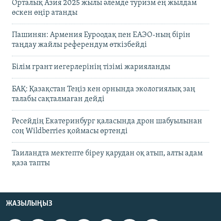
Орталық Азия 2025 жылы әлемде туризм ең жылдам
өскен өңір атанды
Пашинян: Армения Еуроодақ пен ЕАЭО-ның бірін
таңдау жайлы референдум өткізбейді
Білім грант иегерлерінің тізімі жарияланды
БАҚ: Қазақстан Теңіз кен орнында экологиялық заң
талабы сақталмаған дейді
Ресейдің Екатеринбург қаласында дрон шабуылынан
соң Wildberries қоймасы өртенді
Таиландта мектепте біреу қарудан оқ атып, алты адам
қаза тапты
ЖАЗЫЛЫҢЫЗ