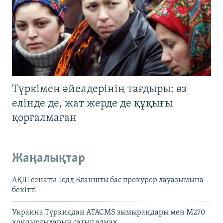
Түркімен әйелдерінің тағдыры: өз
елінде де, жат жерде де құқығы
қорғалмаған
Жаңалықтар
АҚШ сенаты Тодд Бланшты бас прокурор лауазымына
бекітті
Украина Түркиядан ATACMS зымырандары мен M270
қондырғыларын сатып алмақ