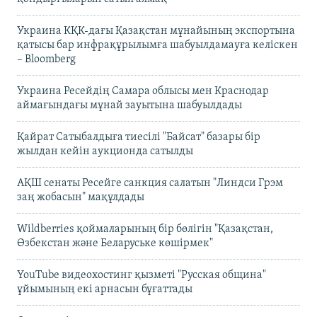
Украина КҚК-дағы Қазақстан мұнайының экспортына
қатысы бар инфрақұрылымға шабуылдамауға келіскен
– Bloomberg
Украина Ресейдің Самара облысы мен Краснодар
аймағындағы мұнай зауытына шабуылдады
Қайрат Сатыбалдыға тиесілі "Байсат" базары бір
жылдан кейін аукционда сатылды
АҚШ сенаты Ресейге санкция салатын "Линдси Грэм
заң жобасын" мақұлдады
Wildberries қоймаларының бір бөлігін "Қазақстан,
Өзбекстан және Беларуське көшірмек"
YouTube видеохостинг қызметі "Русская община"
ұйымының екі арнасын бұғаттады