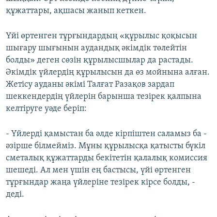
құжаттары, ақшасы жанып кеткен.
Үйі өртенген тұрғындардың «құрылыс қоқысын
шығару шығынын аудандық әкімдік төлейтін
болды» деген сөзін құрылысшылар да растады.
Әкімдік үйлердің құрылысын да өз мойнына алған.
Жетісу ауданы әкімі Талғат Разақов зардап
шеккендердің үйлерін барынша тезірек қалпына
келтіруге уәде беріп:
- Үйлерді қамыстан ба әлде кірпіштен саламыз ба -
әзірше білмейміз. Мұны құрылысқа қатысты бүкіл
сметалық құжаттарды бекітетін қалалық комиссия
шешеді. Ал мен үшін ең бастысы, үйі өртенген
тұрғындар жаңа үйлеріне тезірек кірсе болды, -
деді.