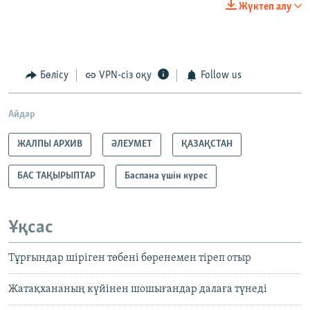
Жүктеп алу
Бөлісу
VPN-сіз оқу
Follow us
Айдар
ЖАЛПЫ АРХИВ
ӘЛЕУМЕТ
ҚАЗАҚСТАН
БАС ТАҚЫРЫПТАР
Баспана үшін күрес
Ұқсас
Тұрғындар шіріген төбені бөренемен тіреп отыр
Жатақхананың күйінен шошығандар далаға түнеді