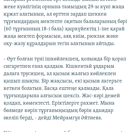
жеке куәлігінің орнына тамыздың 29-ы күні жаңа
құжат алатынын, ал өрттен зардап шеккен
тұрғындардың мектепте оқитын балаларының бәрі
(60 тұрғынның 18-і бала) қыркүйектің 1-іне қарай
жаңа мектеп формасын, аяқ киім, рюкзак және
оқу-жазу құралдарын тегін алатынын айтады.
- Өрт болған түні ішкөйлекшең, қолымда бір қорап
сигаретпен ғана қалдым. Кішкентай ұлдарым
далаға трусишең, ал қызым жалғыз көйлекпен
қашып шықты. Бір жақсысы, екі қызым лагерьге
кеткен болатын. Басқа ештеңе қалмады. Қала
тұрғындарына алғысым шексіз. Жас-кәрі демей
қолдап, көмектесті. Еріктілерге рахмет. Мына
бөлмеде көріп тұрғаныңыздың бәрін адамдар
әкеліп берді, - дейді Мейрамгүл Әйтиева.