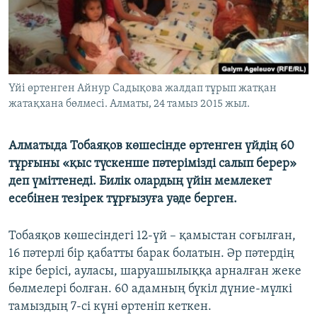
ЖАЗЫЛЫҢЫЗ
Басқа тілдерде
Үйі өртенген Айнур Садықова жалдап тұрып жатқан
жатақхана бөлмесі. Алматы, 24 тамыз 2015 жыл.
Алматыда Тобаяқов көшесінде өртенген үйдің 60
тұрғыны «қыс түскенше пәтерімізді салып берер»
деп үміттенеді. Билік олардың үйін мемлекет
есебінен тезірек тұрғызуға уәде берген.
Тобаяқов көшесіндегі 12-үй – қамыстан соғылған,
16 пәтерлі бір қабатты барак болатын. Әр пәтердің
кіре берісі, ауласы, шаруашылыққа арналған жеке
бөлмелері болған. 60 адамның бүкіл дүние-мүлкі
тамыздың 7-сі күні өртеніп кеткен.