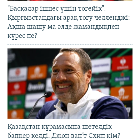
"Басқалар ішпес үшін төгейік".
Қырғызстандағы арақ төгу челленджі:
Ақша шашу ма әлде жамандықпен
күрес пе?
Қазақстан құрамасына шетелдік
бапкер келді. Джон ван’т Схип кім?