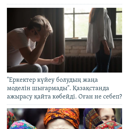
"Еркектер күйеу болудың жаңа
моделін шығармады". Қазақстанда
ажырасу қайта көбейді. Оған не себеп?