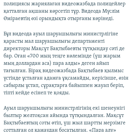
полициясы жариялаған видеожазбада полицейлер
қатталған ақшаны көрсетіп тұр. Видеода Мүслім
Өміраевтің өзі орындықта отырғаны көрінеді.
Бұл видеода ауыл шаруашылығы министрлігіне
қарасты мал шаруашылығы департаменті
директоры Мақсұт Бақтыбаевты тұтқындау сәті де
бар. Оған «700 мың теңге көлемінде (үш жарым
мың доллардан аса) пара алды» деген айып
тағылған. Бірақ видеожазбада Бақтыбаев қылмыс
үстінде ұсталған адамға ұқсамайды, керісінше, өзін
сабырлы ұстап, сұрақтарға байыппен жауап беріп,
тіпті кейде есінеп те қояды.
Ауыл шаруашылығы министрлігінің екі шенеунігі
былтыр желтоқсан айында тұтқындалған. Мақсұт
Бақтыбаевтың соты өтіп, үш жыл шартты мерзімге
сотталған ол қамаудан босатылған. «Пара алу»