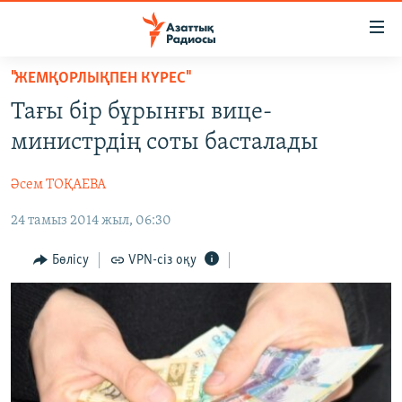
Accessibility
links
Skip
"ЖЕМҚОРЛЫҚПЕН КҮРЕС"
to
ЖАҢАЛЫҚТАР
Тағы бір бұрынғы вице-
main
САЯСАТ
content
министрдің соты басталады
AZATTYQTV
Skip
to
Әсем ТОҚАЕВА
ҚАҢТАР ОҚИҒАСЫ
main
24 тамыз 2014 жыл, 06:30
АДАМ ҚҰҚЫҚТАРЫ
Navigation
Skip
ӘЛЕУМЕТ
Бөлісу
VPN-сіз оқу
to
ӘЛЕМ
Search
АРНАЙЫ ЖОБАЛАР
Русский