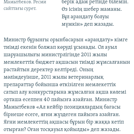
берік адам ретінде білемін.
Мамытбеков. Ресми
сайттағы сурет.
Өз ісінің шебер маманы.
Бұл арандату болуы
мүмкін» деп жазады.
Министр бұрынғы орынбасарын «арандату» кімге
тиімді екенін болжап көруді ұсынады. Ол ауыл
шаруашылығы министрлігінде 2011 жылы
мемлекеттік бюджет ақшасын тиімді жұмсалғанын
растайтын деректер келтіреді. Оның
мәлімдеуінше, 2011 жылы ветеринарлық
препараттар бойынша өткізілген мемлекеттік
сатып алу конкурстарына жұмсалған ақша көлемі
орташа есеппен 40 пайызға азайған. Министр
Мамытбеков «Ал кейбір позициялардың бағасы
бірнеше есеге, яғни жүздеген пайызға азайған.
Яғни мемлекеттің ақшасы бұрын бір жаққа кетіп
отырған? Оған тосқауыл қойылды» деп жазады.