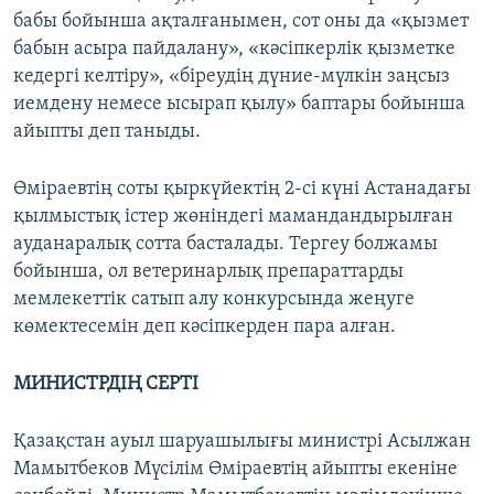
бабы бойынша ақталғанымен, сот оны да «қызмет
бабын асыра пайдалану», «кәсіпкерлік қызметке
кедергі келтіру», «біреудің дүние-мүлкін заңсыз
иемдену немесе ысырап қылу» баптары бойынша
айыпты деп таныды.
Өміраевтің соты қыркүйектің 2-сі күні Астанадағы
қылмыстық істер жөніндегі мамандандырылған
ауданаралық сотта басталады. Тергеу болжамы
бойынша, ол ветеринарлық препараттарды
мемлекеттік сатып алу конкурсында жеңуге
көмектесемін деп кәсіпкерден пара алған.
МИНИСТРДІҢ СЕРТІ
Қазақстан ауыл шаруашылығы министрі Асылжан
Мамытбеков Мүсілім Өміраевтің айыпты екеніне