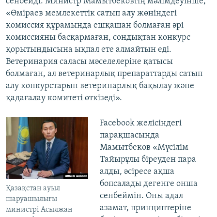
сенбейді. Министр Мамытбековтің мәлімдеуінше,
«Өміраев мемлекеттік сатып алу жөніндегі
комиссия құрамында ешқашан болмаған әрі
комиссияны басқармаған, сондықтан конкурс
қорытындысына ықпал ете алмайтын еді.
Ветеринария саласы мәселелеріне қатысы
болмаған, ал ветеринарлық препараттарды сатып
алу конкурстарын ветеринарлық бақылау және
қадағалау комитеті өткізеді».
Facebook желісіндегі
парақшасында
Мамытбеков «Мүсілім
Тайырұлы біреуден пара
алды, әсіресе ақша
бопсалады дегенге онша
Қазақстан ауыл
сенбеймін. Оны адал
шаруашылығы
азамат, принциптеріне
министрі Асылжан