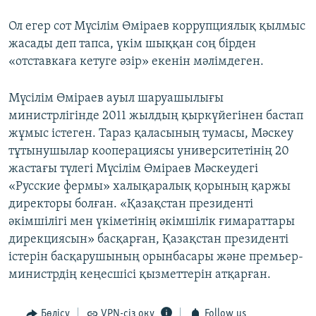
Ол егер сот Мүсілім Өміраев коррупциялық қылмыс
жасады деп тапса, үкім шыққан соң бірден
«отставкаға кетуге әзір» екенін мәлімдеген.
Мүсілім Өміраев ауыл шаруашылығы
министрлігінде 2011 жылдың қыркүйегінен бастап
жұмыс істеген. Тараз қаласының тумасы, Мәскеу
тұтынушылар кооперациясы университетінің 20
жастағы түлегі Мүсілім Өміраев Мәскеудегі
«Русские фермы» халықаралық қорының қаржы
директоры болған. «Қазақстан президенті
әкімшілігі мен үкіметінің әкімшілік ғимараттары
дирекциясын» басқарған, Қазақстан президенті
істерін басқарушының орынбасары және премьер-
министрдің кеңесшісі қызметтерін атқарған.
Бөлісу
VPN-сіз оқу
Follow us