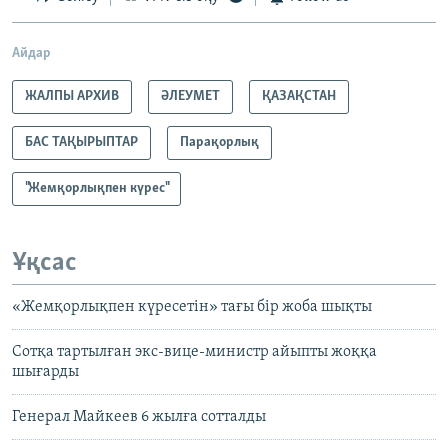
Айдар
ЖАЛПЫ АРХИВ
ӘЛЕУМЕТ
ҚАЗАҚСТАН
БАС ТАҚЫРЫПТАР
Парақорлық
"Жемқорлықпен күрес"
Ұқсас
«Жемқорлықпен күресетін» тағы бір жоба шықты
Сотқа тартылған экс-вице-министр айыпты жоққа
шығарды
Генерал Майкеев 6 жылға сотталды