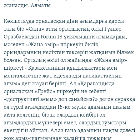
жиналды. Алматы
Көкшетауда орналасқан діни ағымдарға қарсы
тағы бір «Сана» атты орталықтың өкілі Гүлнәр
Оразбаевадан Forum 18 ұйымы діни ағымдарды,
мәселен «Жаңа өмір» шіркеуін билік
орындарының неліктен тексеріп жатқанын білмек
болған. Орталық өкілі ол жайында: «Жаңа өмір»
шіркеуі - Қазақстанның құндылықтары мен
менталитетіне жат идеяларды насихаттайтын
ағым» деп жауап беріпті. Ал «Қарағандыда
орналасқан «Грейс» шіркеуін не себепті
«деструктивті ағым» деп санайсыз?» деген сұраққа
ол түрлі ағымдардан 15-ке жуық адамның шағым
айта келгенін, бірақ олардың кейбірі ол
ағымдардың мүшелері емес, олардың туыстары
екендігін айтқан. Ал аз ғана адамның нақты дәлелі
жоқ арыз-шағымынан қалайша тұжырым