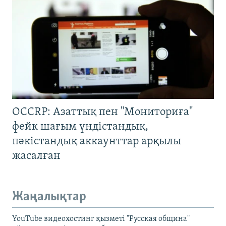
OCCRP: Азаттық пен "Мониториға"
фейк шағым үндістандық,
пәкістандық аккаунттар арқылы
жасалған
Жаңалықтар
YouTube видеохостинг қызметі "Русская община"