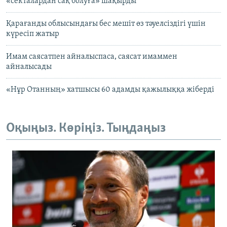
«секталардан сақ болуға» шақырды
Қарағанды облысындағы бес мешіт өз тәуелсіздігі үшін
күресіп жатыр
Имам саясатпен айналыспаса, саясат имаммен
айналысады
«Нұр Отанның» хатшысы 60 адамды қажылыққа жіберді
Оқыңыз. Көріңіз. Тыңдаңыз