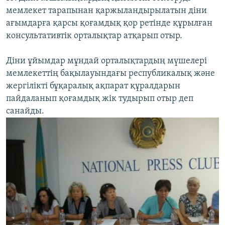
мемлекет тарапынан қаржыландырылатын діни
ағымдарға қарсы қоғамдық қор ретінде құрылған
консультативтік орталықтар атқарып отыр.
Діни ұйымдар мұндай орталықтардың мүшелері
мемлекеттің бақылауындағы республикалық және
жергілікті бұқаралық ақпарат құралдарын
пайдаланып қоғамдық жік тудырып отыр деп
санайды.