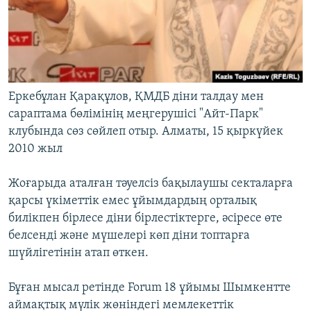
Еркебұлан Қарақұлов, ҚМДБ діни талдау мен
сараптама бөлімінің меңгерушісі "Айт-Парк"
клубында сөз сөйлеп отыр. Алматы, 15 қыркүйек
2010 жыл
Жоғарыда аталған тәуелсіз бақылаушы секталарға
қарсы үкіметтік емес ұйымдардың орталық
билікпен бірлесе діни бірлестіктерге, әсіресе өте
белсенді және мүшелері көп діни топтарға
шүйлігетінін атап өткен.
Бұған мысал ретінде Forum 18 ұйымы Шымкентте
аймақтық мүлік жөніндегі мемлекеттік