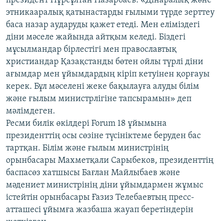
президент Нұрсұлтан Назарбаев: «Дінаралық және
этникааралық қатынастарды ғылыми түрде зерттеу
баса назар аударуды қажет етеді. Мен еліміздегі
діни мәселе жайында айтқым келеді. Біздегі
мұсылмандар бірлестігі мен православтық
христиандар Қазақстанды бөтен ойлы түрлі діни
ағымдар мен ұйымдардың кіріп кетуінен қорғауы
керек. Бұл мәселені жеке бақылауға алуды білім
және ғылым министрлігіне тапсырамын» деп
мәлімдеген.
Ресми билік өкілдері Forum 18 ұйымына
президенттің осы сөзіне түсініктеме беруден бас
тартқан. Білім және ғылым министрінің
орынбасары Махметқали Сарыбеков, президенттің
баспасөз хатшысы Бағлан Майлыбаев және
мәдениет министрінің діни ұйымдармен жұмыс
істейтін орынбасары Ғазиз Телебаевтың пресс-
атташесі ұйымға жазбаша жауап беретіндерін