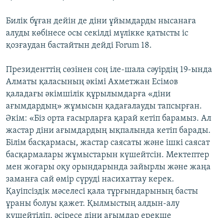
Билік бұған дейін де діни ұйымдарды нысанаға
алуды көбінесе осы секілді мүлікке қатысты іс
қозғаудан бастайтын дейді Forum 18.
Президенттің сөзінен соң іле-шала сәуірдің 19-ында
Алматы қаласының әкімі Ахметжан Есімов
қаладағы әкімшілік құрылымдарға «діни
ағымдардың» жұмысын қадағалауды тапсырған.
Әкім: «Біз орта ғасырларға қарай кетіп барамыз. Ал
жастар діни ағымдардың ықпалында кетіп барады.
Білім басқармасы, жастар саясаты және ішкі саясат
басқармалары жұмыстарын күшейтсін. Мектептер
мен жоғары оқу орындарында зайырлы және жаңа
заманға сай өмір сүруді насихаттау керек.
Қауіпсіздік мәселесі қала тұрғындарының басты
ұраны болуы қажет. Қылмыстың алдын-алу
күшейтіліп, әсіресе діни ағымдар ерекше