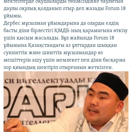
мектептерде оқушыларды төзімсіздікке баулитын
даулы оқулық қолданып отыр деп жазады Forum 18
ұйымы.
Дербес мұсылман ұйымдарына да оларды елдің
басты діни бірлестігі ҚМДБ-ның қарамағына өткізу
үшін қысым жасалады. Бұл жайында Forum 18
ұйымына Қазақстандағы аз ұлттардан шыққан
сунниттік және шииттік мұсылмандар өз
мешіттерін ашу үшін мемлекет пен діни басқарма
зор қиындық шектіріп отырғанын жеткізген.