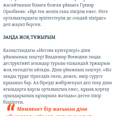
жасайтынын білмек болған ұйымға Гүлнәр
Оразбаева: «Бұл тек менің ғана пікірім емес. Өзге
орталықтардағы әріптестерім де сондай пікірде»
деп жауап берген.
ЗАҢДА ЖОҚ ТҰЖЫРЫМ
Қазақстандағы «Иегова куәгерлері» діни
ұйымының заңгері Владимир Воеводин заңда
деструктивті ағымдар туралы ешқандай тұжырым
жоқ екендігін айтады. Діни ұйымның заңгері: «Біз
заңды түрде тіркелдік екен, демек, өмір сүруге
құқымыз бар. Ал біреуді жәбірленуші деп тану діни
ағымдарға қарсы орталықтың емес, құқық қорғау
орындарының құзырына жатады» деген пікір
білдірген.
Мемлекет бір жағынан діни