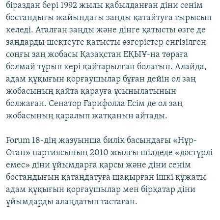
біраздан бері 1992 жылы қабылданған діни сенім
бостандығы жайындағы заңды қатайтуға тырысып
келеді. Аталған заңды және дінге қатысты өзге де
заңдарды шектеуге қатысты өзгерістер енгізілген
соңғы заң жобасы Қазақстан ЕҚЫҰ-на төраға
болмай тұрып кері қайтарылған болатын. Алайда,
адам құқығын қорғаушылар бұған дейін ол заң
жобасының қайта қарауға ұсынылатынын
болжаған. Сенатор Ғарифолла Есім де ол заң
жобасының қаралып жатқанын айтады.
Forum 18-дің жазуынша билік басындағы «Нұр-
Отан» партиясының 2010 жылғы шілдеде «дәстүрлі
емес» діни ұйымдарға қарсы және діни сенім
бостандығын қатаңдатуға шақырған ішкі құжаты
адам құқығын қорғаушылар мен бірқатар діни
ұйымдарды алаңдатып тастаған.