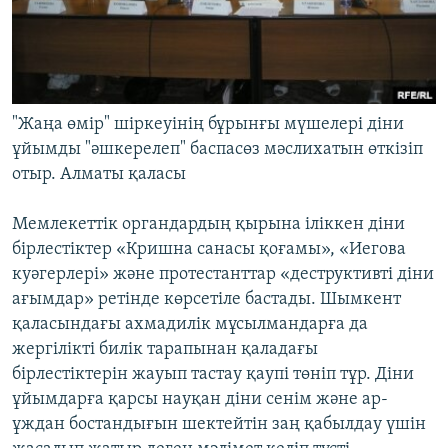
"Жаңа өмір" шіркеуінің бұрынғы мүшелері діни
ұйымды "әшкерелеп" баспасөз мәслихатын өткізіп
отыр. Алматы қаласы
Мемлекеттік органдардың қырына іліккен діни
бірлестіктер «Кришна санасы қоғамы», «Иегова
куәгерлері» және протестанттар «деструктивті діни
ағымдар» ретінде көрсетіле бастады. Шымкент
қаласындағы ахмадилік мұсылмандарға да
жергілікті билік тарапынан қаладағы
бірлестіктерін жауып тастау қаупі төніп тұр. Діни
ұйымдарға қарсы науқан діни сенім және ар-
ұждан бостандығын шектейтін заң қабылдау үшін