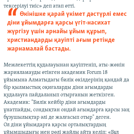
тексерілуі тиіс» деп атап өтті.
Өкінішке қарай үкімет дәстүрлі емес
діни ұйымдарға қарсы үгіт-насихат
жүргізу үшін арнайы ұйым құрып,
христиандарды қауіпті ағым ретінде
жарнамалай бастады.
Мемлекеттің қудалауынан қауіптеніп, аты-жөнін
жарияламауды өтінген академик Forum 18
ұйымына Алматыдағы билік өкілдерінің қандай да
бір қылмыстық оқиғаларды діни ағымдарды
қудалауға пайдаланып отырғанын жеткізген.
Академик: "Билік кейбір діни ағымдарды
ұнатпайды, сондықтан ондай ағымдарға қарсы заң
бұзушылықтар әлі де жалғасып отыр" деген.
Ол діни ұйымдарға қарсы орталықтардың
ұйымшыдығы мен рөлі жайлы айта келіп: «Бұл