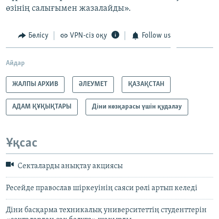
өзінің салығымен жазалайды».
Бөлісу
VPN-сіз оқу
Follow us
Айдар
ЖАЛПЫ АРХИВ
ӘЛЕУМЕТ
ҚАЗАҚСТАН
АДАМ ҚҰҚЫҚТАРЫ
Діни көзқарасы үшін қудалау
Ұқсас
Секталарды анықтау акциясы
Ресейде православ шіркеуінің саяси рөлі артып келеді
Діни басқарма техникалық университеттің студенттерін