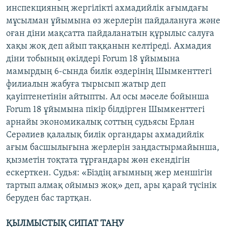
инспекцияның жергілікті ахмадийлік ағымдағы
мұсылман ұйымына өз жерлерін пайдалануға және
оған діни мақсатта пайдаланатын құрылыс салуға
хақы жоқ деп айып таққанын келтіреді. Ахмадия
діни тобының өкілдері Forum 18 ұйымына
мамырдың 6-сында билік өздерінің Шымкенттегі
филиалын жабуға тырысып жатыр деп
қауіптенетінін айтыпты. Ал осы мәселе бойынша
Forum 18 ұйымына пікір білдірген Шымкенттегі
арнайы экономикалық соттың судьясы Ерлан
Серәлиев қалалық билік органдары ахмадийлік
ағым басшылығына жерлерін заңдастырмайынша,
қызметін тоқтата тұрғандары жөн екендігін
ескерткен. Судья: «Біздің ағымның жер меншігін
тартып алмақ ойымыз жоқ» деп, ары қарай түсінік
беруден бас тартқан.
ҚЫЛМЫСТЫҚ СИПАТ ТАҢУ