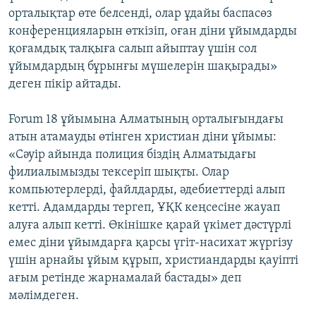
орталықтар өте белсенді, олар ұдайы баспасөз
конференцияларын өткізіп, оған діни ұйымдарды
қоғамдық талқыға салып айыптау үшін сол
ұйымдардың бұрынғы мүшелерін шақырады»
деген пікір айтады.
Forum 18 ұйымына Алматының орталығындағы
атын атамауды өтінген христиан діни ұйымы:
«Сәуір айында полиция біздің Алматыдағы
филиалымызды тексеріп шықты. Олар
компьютерлерді, файлдарды, әдебиеттерді алып
кетті. Адамдарды тергеп, ҰҚК кеңсесіне жауап
алуға алып кетті. Өкінішке қарай үкімет дәстүрлі
емес діни ұйымдарға қарсы үгіт-насихат жүргізу
үшін арнайы ұйым құрып, христиандарды қауіпті
ағым ретінде жарнамалай бастады» деп
мәлімдеген.