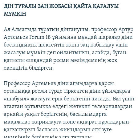
ДІН ТУРАЛЫ ЗАҢ ЖОБАСЫ ҚАЙТА ҚАРАЛУЫ
МҮМКІН
Ал Алматыда тұратын дінтанушы, профессор Артур
Артемьев Forum 18 ұйымына мұндай шаралар діни
бостандықты шектейтін жаңа заң қабылдау үшін
жасалуы мүмкін деп ойлайтынын, алайда, бұған
қатысты ешқандай ресми мәлімдеменің жоқ
екендігін білдірген.
Профессор Артемьев діни ағымдарға қарсы
орталыққа ресми түрде тіркелген діни ұйымдарға
«шабуыл» жасауға ерік берілгенін айтады. Бұл үшін
аталған орталыққа елдегі жетекші телеарналардан
арнайы уақыт берілгенін, басылымдарға
мақалалар жариялауға және ақпарат құралдарын
қатыстырып баспасөз жиындарын өткізуге
мүмкіндік берілгенін алға тартады.