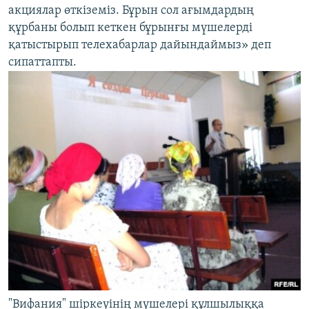
акциялар өткіземіз. Бұрын сол ағымдардың
құрбаны болып кеткен бұрынғы мүшелерді
қатыстырып телехабарлар дайындаймыз» деп
сипаттапты.
"Вифания" шіркеуінің мүшелері құлшылыққа