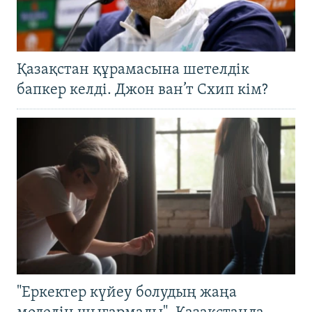
Қазақстан құрамасына шетелдік
бапкер келді. Джон ван’т Схип кім?
"Еркектер күйеу болудың жаңа