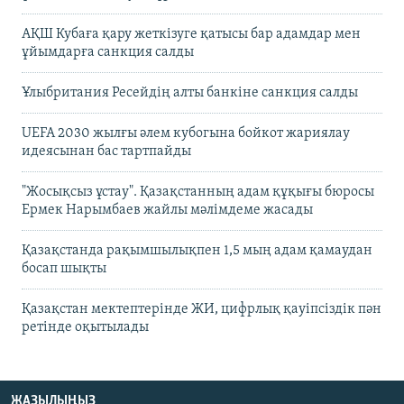
АҚШ Кубаға қару жеткізуге қатысы бар адамдар мен
ұйымдарға санкция салды
Ұлыбритания Ресейдің алты банкіне санкция салды
UEFA 2030 жылғы әлем кубогына бойкот жариялау
идеясынан бас тартпайды
"Жосықсыз ұстау". Қазақстанның адам құқығы бюросы
Ермек Нарымбаев жайлы мәлімдеме жасады
Қазақстанда рақымшылықпен 1,5 мың адам қамаудан
босап шықты
Қазақстан мектептерінде ЖИ, цифрлық қауіпсіздік пән
ретінде оқытылады
ЖАЗЫЛЫҢЫЗ