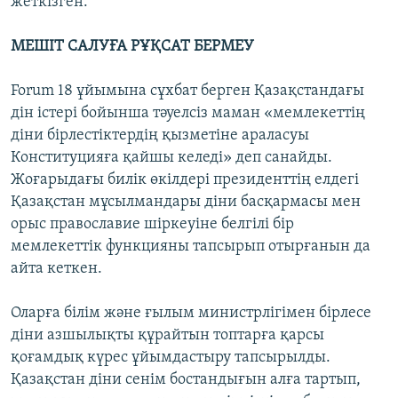
жеткізген.
МЕШІТ САЛУҒА РҰҚСАТ БЕРМЕУ
Forum 18 ұйымына сұхбат берген Қазақстандағы
дін істері бойынша тәуелсіз маман «мемлекеттің
діни бірлестіктердің қызметіне араласуы
Конституцияға қайшы келеді» деп санайды.
Жоғарыдағы билік өкілдері президенттің елдегі
Қазақстан мұсылмандары діни басқармасы мен
орыс православие шіркеуіне белгілі бір
мемлекеттік функцияны тапсырып отырғанын да
айта кеткен.
Оларға білім және ғылым министрлігімен бірлесе
діни азшылықты құрайтын топтарға қарсы
қоғамдық күрес ұйымдастыру тапсырылды.
Қазақстан діни сенім бостандығын алға тартып,