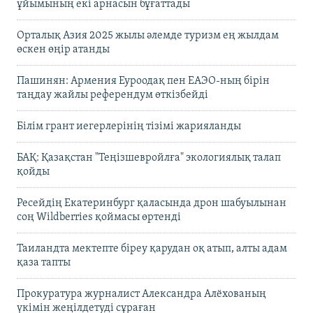
ұйымының екі арнасын бұғаттады
Орталық Азия 2025 жылы әлемде туризм ең жылдам
өскен өңір атанды
Пашинян: Армения Еуроодақ пен ЕАЭО-ның бірін
таңдау жайлы референдум өткізбейді
Білім грант иегерлерінің тізімі жарияланды
БАҚ: Қазақстан "Теңізшевройлға" экологиялық талап
қойды
Ресейдің Екатеринбург қаласында дрон шабуылынан
соң Wildberries қоймасы өртенді
Таиландта мектепте біреу қарудан оқ атып, алты адам
қаза тапты
Прокуратура журналист Александра Алёхованың
үкімін жеңілдетуді сұраған