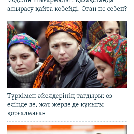
моделін шығармады". Қазақстанда
ажырасу қайта көбейді. Оған не себеп?
Түркімен әйелдерінің тағдыры: өз
елінде де, жат жерде де құқығы
қорғалмаған