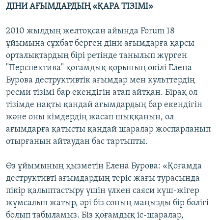
ДІНИ АҒЫМДАРДЫҢ «ҚАРА ТІЗІМІ»
2010 жылдың желтоқсан айында Forum 18
ұйымына сұхбат берген діни ағымдарға қарсы
орталықтардың бірі ретінде танылып жүрген
"Перспектива" қоғамдық қорының өкілі Елена
Бурова деструктивтік ағымдар мен культтердің
ресми тізімі бар екендігін атап айтқан. Бірақ ол
тізімде нақты қандай ағымдардың бар екендігін
және оны кімдердің жасап шыққанын, ол
ағымдарға қатысты қандай шаралар жоспарланып
отырғанын айтаудан бас тартыпты.
Өз ұйымының қызметін Елена Бурова: «Қоғамда
деструктивті ағымдардың теріс жағы турасында
пікір қалыптастыру үшін үлкен саяси күш-жігер
жұмсалып жатыр, әрі біз соның маңызды бір бөлігі
болып табыламыз. Біз қоғамдық іс-шаралар,