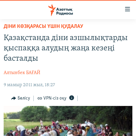
Accessibility
links
Skip
ДІНИ КӨЗҚАРАСЫ ҮШІН ҚУДАЛАУ
to
ЖАҢАЛЫҚТАР
Қазақстанда діни азшылықтарды
main
САЯСАТ
content
қыспаққа алудың жаңа кезеңі
AZATTYQTV
Skip
басталды
to
ҚАҢТАР ОҚИҒАСЫ
main
Алтынбек БАҒАЙ
АДАМ ҚҰҚЫҚТАРЫ
Navigation
Skip
9 мамыр 2011 жыл, 18:27
ӘЛЕУМЕТ
to
ӘЛЕМ
Бөлісу
VPN-сіз оқу
Search
АРНАЙЫ ЖОБАЛАР
Русский