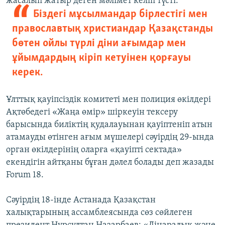
жасалып жатыр деген мәлімет келіп түсті.
Біздегі мұсылмандар бірлестігі мен
православтық христиандар Қазақстанды
бөтен ойлы түрлі діни ағымдар мен
ұйымдардың кіріп кетуінен қорғауы
керек.
Ұлттық қауіпсіздік комитеті мен полиция өкілдері
Ақтөбедегі «Жаңа өмір» шіркеуін тексеру
барысында биліктің қудалауынан қауіптеніп атын
атамауды өтінген ағым мүшелері сәуірдің 29-ында
орган өкілдерінің оларға «қауіпті сектада»
екендігін айтқаны бұған дәлел болады деп жазады
Forum 18.
Сәуірдің 18-інде Астанада Қазақстан
халықтарының ассамблеясында сөз сөйлеген