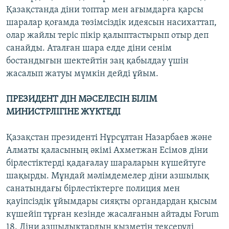
Қазақстанда діни топтар мен ағымдарға қарсы
шаралар қоғамда төзімсіздік идеясын насихаттап,
олар жайлы теріс пікір қалыптастырып отыр деп
санайды. Аталған шара елде діни сенім
бостандығын шектейтін заң қабылдау үшін
жасалып жатуы мүмкін дейді ұйым.
ПРЕЗИДЕНТ ДІН МӘСЕЛЕСІН БІЛІМ
МИНИСТРЛІГІНЕ ЖҮКТЕДІ
Қазақстан президенті Нұрсұлтан Назарбаев және
Алматы қаласының әкімі Ахметжан Есімов діни
бірлестіктерді қадағалау шараларын күшейтуге
шақырды. Мұндай мәлімдемелер діни азшылық
санатындағы бірлестіктерге полиция мен
қауіпсіздік ұйымдары сияқты органдардан қысым
күшейіп тұрған кезінде жасалғанын айтады Forum
18. Діни азшылықтардың қызметін тексеруді