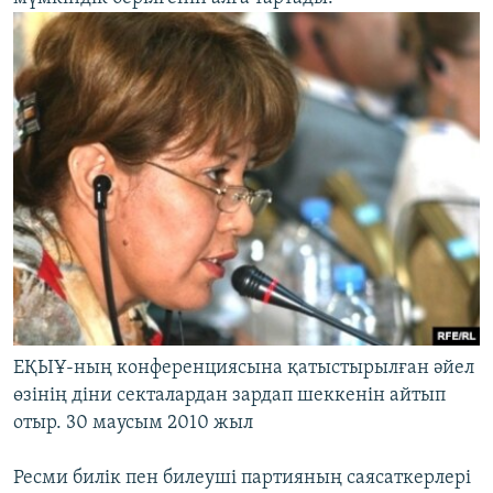
ЕҚЫҰ-ның конференциясына қатыстырылған әйел
өзінің діни секталардан зардап шеккенін айтып
отыр. 30 маусым 2010 жыл
Ресми билік пен билеуші партияның саясаткерлері