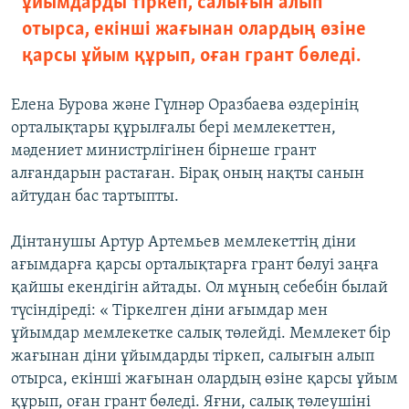
ұйымдарды тіркеп, салығын алып
отырса, екінші жағынан олардың өзіне
қарсы ұйым құрып, оған грант бөледі.
Елена Бурова және Гүлнәр Оразбаева өздерінің
орталықтары құрылғалы бері мемлекеттен,
мәдениет министрлігінен бірнеше грант
алғандарын растаған. Бірақ оның нақты санын
айтудан бас тартыпты.
Дінтанушы Артур Артемьев мемлекеттің діни
ағымдарға қарсы орталықтарға грант бөлуі заңға
қайшы екендігін айтады. Ол мұның себебін былай
түсіндіреді: « Тіркелген діни ағымдар мен
ұйымдар мемлекетке салық төлейді. Мемлекет бір
жағынан діни ұйымдарды тіркеп, салығын алып
отырса, екінші жағынан олардың өзіне қарсы ұйым
құрып, оған грант бөледі. Яғни, салық төлеушіні