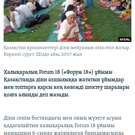
ЖАЗЫЛЫҢЫЗ
Басқа тілдерде
Қазақстан кришнаиттері діни мейрамын атап өтіп жатыр.
Көрнекі сурет. Шілде айы, 2007 жыл
Халықаралық Forum 18 («Форум 18») ұйымы
Қазақстанда діни азшылыққа жататын ұйымдар
мен топтарға қарсы кең көлемді шектеу шаралары
қолға алынды деп жазады.
Діни сенім бостандығы мен оның жүзеге асуын
қадағалайтын халықаралық Forum 18 ұйымы
мамырдың 6-сында жариялаған баяндамасында