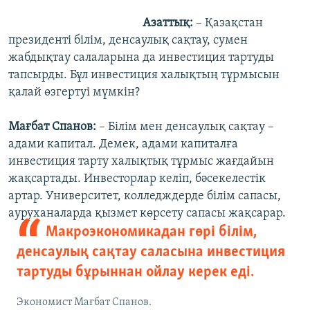
Азаттық:
– Қазақстан
президенті білім, денсаулық сақтау, сумен
жабдықтау салаларына да инвестиция тартуды
тапсырды. Бұл инвестиция халықтың тұрмысын
қалай өзгертуі мүмкін?
Мағбат Спанов:
– Білім мен денсаулық сақтау –
адами капитал. Демек, адами капиталға
инвестиция тарту халықтық тұрмыс жағдайын
жақсартады. Инвесторлар келіп, бәсекелестік
артар. Университет, колледждерде білім сапасы,
ауруханаларда қызмет көрсету сапасы жақсарар.
Макроэкономикадан гөрі білім,
денсаулық сақтау саласына инвестиция
тартуды бұрыннан ойлау керек еді.
Экономист Мағбат Спанов.