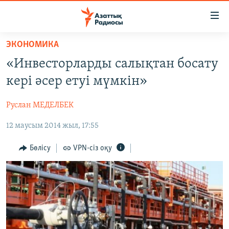
Accessibility
links
Skip
ЭКОНОМИКА
to
ЖАҢАЛЫҚТАР
«Инвесторларды салықтан босату
main
САЯСАТ
content
кері әсер етуі мүмкін»
AZATTYQTV
Skip
to
Руслан МЕДЕЛБЕК
ҚАҢТАР ОҚИҒАСЫ
main
12 маусым 2014 жыл, 17:55
АДАМ ҚҰҚЫҚТАРЫ
Navigation
Skip
ӘЛЕУМЕТ
Бөлісу
VPN-сіз оқу
to
ӘЛЕМ
Search
АРНАЙЫ ЖОБАЛАР
Русский