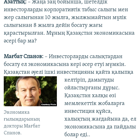
Азаттық:
– Жаңа заң бойынша, шетелдік
инвесторларды корпоративтік табыс салығы мен
жер салығынан 10 жылға, жылжымайтын мүлік
салығынан 8 жылға дейін босату жағы
қарастырылған. Мұның Қазақстан экономикасына
әсері бар ма?
Мағбат Спанов:
– Инвесторларды салықтардан
босату ел экономикасына кері әсер етуі мүмкін.
Қазақстан әуелі ішкі инвестицияны қайта қалыпқа
келтіріп,
дамытуды
ойластырғаны дұрыс.
Қазақстан халқы өзі
мемлекеттік жобаларға
инвестиция құйса,
Экономика
халықтың жағдайына да, ел
ғылымдарының
докторы Мағбат
экономикасына да пайдалы
Спанов.
болар еді..