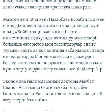
компанияны жекешелендіру ісіне, білім және
денсаулық салаларына араласуға шақырды.
Маусымның 12-сі күні Назарбаев Бурабайда өткен
шетелдік инвесторлар жиынына қатысқан күні
оның «Кейбір заңнамалық актілерге
инвестициялық ахуалды жетілдіру мәселелері
бойынша өзгерістер мен толықтырулар енгізу
туралы» заңға да қол қойғаны хабарланды. Заңда
инвесторларды бірнеше жыл салық төлеуден
босату, квотасыз және рұқсатсыз шетелдік жұмыс
күшін тартуға рұқсат ету сияқты жеңілдіктер бар.
Экономика ғылымдарының докторы Мағбат
Спанов Азаттыққа берген сұхбатында бұл
бастамалардың Қазақстан экономикасына қалай
әсер етерін болжайды.