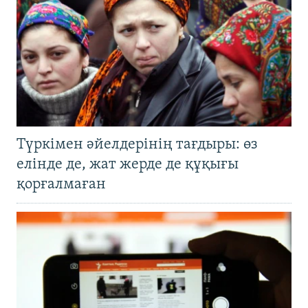
Түркімен әйелдерінің тағдыры: өз
елінде де, жат жерде де құқығы
қорғалмаған