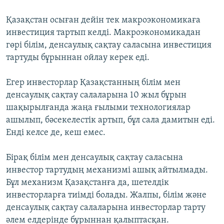
Қазақстан осыған дейін тек макроэкономикаға
инвестиция тартып келді. Макроэкономикадан
гөрі білім, денсаулық сақтау саласына инвестиция
тартуды бұрыннан ойлау керек еді.
Егер инвесторлар Қазақстанның білім мен
денсаулық сақтау салаларына 10 жыл бұрын
шақырылғанда жаңа ғылыми технологиялар
ашылып, бәсекелестік артып, бұл сала дамитын еді.
Енді келсе де, кеш емес.
Бірақ білім мен денсаулық сақтау саласына
инвестор тартудың механизмі ашық айтылмады.
Бұл механизм Қазақстанға да, шетелдік
инвесторларға тиімді болады. Жалпы, білім және
денсаулық сақтау салаларына инвесторлар тарту
әлем елдерінде бұрыннан қалыптасқан.