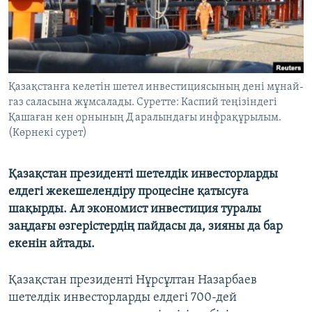
ЖАЗЫЛЫҢЫЗ
Басқа тілдерде
Қазақстанға келетін шетел инвестициясының дені мұнай-
газ саласына жұмсалады. Суретте: Каспий теңізіндегі
Қашаған кен орнының Д аралындағы инфрақұрылым.
(Көрнекі сурет)
Қазақстан президенті шетелдік инвесторларды
елдегі жекешелендіру процесіне қатысуға
шақырды. Ал экономист инвестиция туралы
заңдағы өзгерістердің пайдасы да, зияны да бар
екенін айтады.
Қазақстан президенті Нұрсұлтан Назарбаев
шетелдік инвесторларды елдегі 700-дей