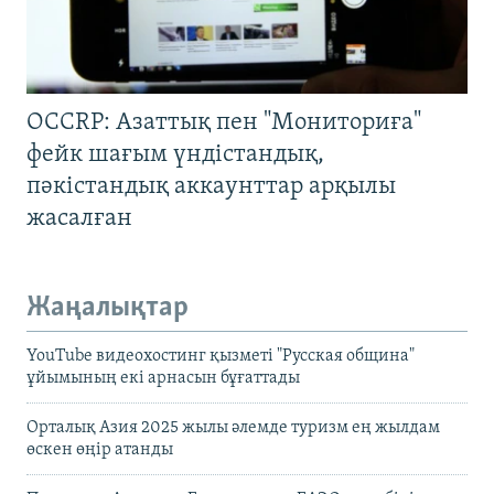
OCCRP: Азаттық пен "Мониториға"
фейк шағым үндістандық,
пәкістандық аккаунттар арқылы
жасалған
Жаңалықтар
YouTube видеохостинг қызметі "Русская община"
ұйымының екі арнасын бұғаттады
Орталық Азия 2025 жылы әлемде туризм ең жылдам
өскен өңір атанды