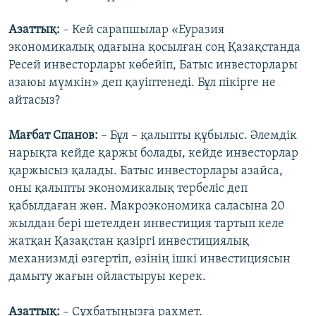
Азаттық:
– Кей сарапшылар «Еуразия
экономикалық одағына қосылған соң Қазақстанда
Ресей инвесторлары көбейіп, Батыс инвесторлары
азаюы мүмкін» деп қауіптенеді. Бұл пікірге не
айтасыз?
Мағбат Спанов:
– Бұл – қалыпты құбылыс. Әлемдік
нарықта кейде қаржы болады, кейде инвесторлар
қаржысыз қалады. Батыс инвесторлары азайса,
оны қалыпты экономикалық тербеліс деп
қабылдаған жөн. Макроэкономика саласына 20
жылдан бері шетелден инвестиция тартып келе
жатқан Қазақстан қазіргі инвестициялық
механизмді өзгертіп, өзінің ішкі инвестициясын
дамыту жағын ойластыруы керек.
Азаттық:
– Сұхбатыңызға рахмет.