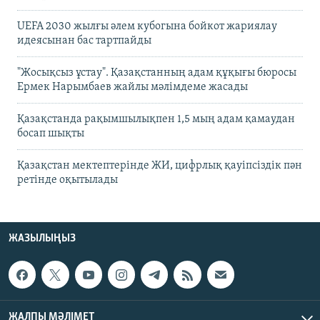
UEFA 2030 жылғы әлем кубогына бойкот жариялау
идеясынан бас тартпайды
"Жосықсыз ұстау". Қазақстанның адам құқығы бюросы
Ермек Нарымбаев жайлы мәлімдеме жасады
Қазақстанда рақымшылықпен 1,5 мың адам қамаудан
босап шықты
Қазақстан мектептерінде ЖИ, цифрлық қауіпсіздік пән
ретінде оқытылады
ЖАЗЫЛЫҢЫЗ
ЖАЛПЫ МӘЛІМЕТ