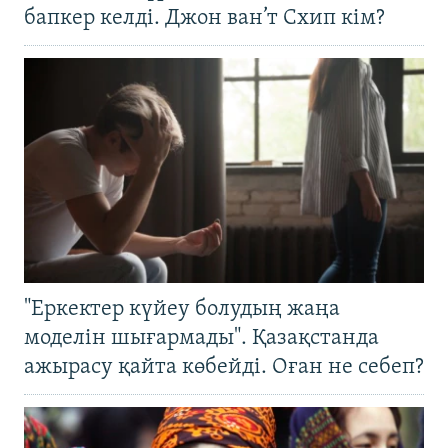
бапкер келді. Джон ван’т Схип кім?
"Еркектер күйеу болудың жаңа
моделін шығармады". Қазақстанда
ажырасу қайта көбейді. Оған не себеп?