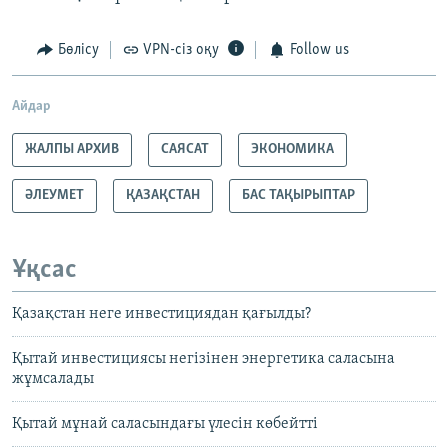
Бөлісу
VPN-сіз оқу
Follow us
Айдар
ЖАЛПЫ АРХИВ
САЯСАТ
ЭКОНОМИКА
ӘЛЕУМЕТ
ҚАЗАҚСТАН
БАС ТАҚЫРЫПТАР
Ұқсас
Қазақстан неге инвестициядан қағылды?
Қытай инвестициясы негізінен энергетика саласына
жұмсалады
Қытай мұнай саласындағы үлесін көбейтті