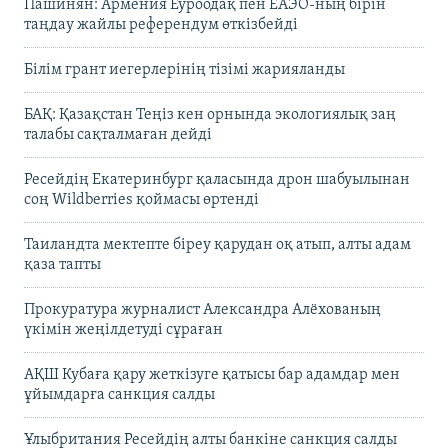
Пашинян: Армения Еуроодақ пен ЕАЭО-ның бірін
таңдау жайлы референдум өткізбейді
Білім грант иегерлерінің тізімі жарияланды
БАҚ: Қазақстан Теңіз кен орнында экологиялық заң
талабы сақталмаған дейді
Ресейдің Екатеринбург қаласында дрон шабуылынан
соң Wildberries қоймасы өртенді
Таиландта мектепте біреу қарудан оқ атып, алты адам
қаза тапты
Прокуратура журналист Александра Алёхованың
үкімін жеңілдетуді сұраған
АҚШ Кубаға қару жеткізуге қатысы бар адамдар мен
ұйымдарға санкция салды
Ұлыбритания Ресейдің алты банкіне санкция салды