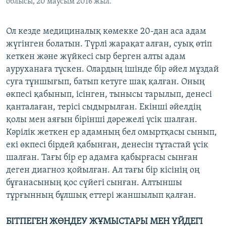
облысы, 20 маусым 2016 жыл.
Ол кезде медициналық көмекке 20-дан аса адам
жүгінген болатын. Түрлі жарақат алған, суық өтіп
кеткен және жүйкесі сыр берген алты адам
ауруханаға түскен. Олардың ішінде бір әйел мұздай
суға тұншығып, батып кетуге шақ қалған. Оның
өкпесі қабынып, ісінген, тынысы тарылып, денесі
қанталаған, терісі сыдырылған. Екінші әйелдің
қолы мен аяғын бірінші дәрежелі үсік шалған.
Кәрілік жеткен ер адамның бел омыртқасы сынып,
екі өкпесі бірдей қабынған, денесін тұтастай үсік
шалған. Тағы бір ер адамға қабырғасы сынған
деген диагноз қойылған. Ал тағы бір кісінің оң
бұғанасының қос сүйегі сынған. Алтыншы
тұрғынның бұлшық еттері жаншылып қалған.
БІТПЕГЕН ЖӨНДЕУ ЖҰМЫСТАРЫ МЕН ҮЙДЕГІ