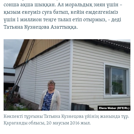
сонша ақша шыққан. Ал моральдық зиян үшін –
қызым екеуміз суға батып, кейін емделгеніміз
үшін 1 миллион теңге талап етіп отырмыз, - деді
Татьяна Кузнецова Азаттыққа.
Көкпекті тұрғыны Татьяна Кузнецова үйінің жанында тұр.
Қарағанды облысы, 20 маусым 2016 жыл.