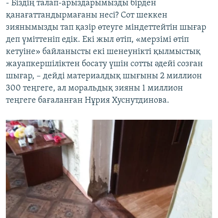
- Біздің талап-арыздарымызды бірден
қанағаттандырмағаны несі? Сот шеккен
зиянымызды тап қазір өтеуге міндеттейтін шығар
деп үміттеніп едік. Екі жыл өтіп, «мерзімі өтіп
кетуіне» байланысты екі шенеунікті қылмыстық
жауапкершіліктен босату үшін сотты әдейі созған
шығар, – дейді материалдық шығыны 2 миллион
300 теңгеге, ал моральдық зияны 1 миллион
теңгеге бағаланған Нұрия Хуснутдинова.