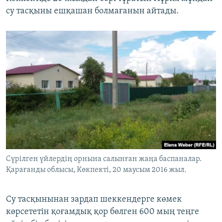
су тасқыны ешқашан болмағанын айтады.
Cүрілген үйлердің орнына салынған жаңа баспаналар.
Қарағанды облысы, Көкпекті, 20 маусым 2016 жыл.
Су тасқынынан зардап шеккендерге көмек
көрсететін қоғамдық қор бөлген 600 мың теңге