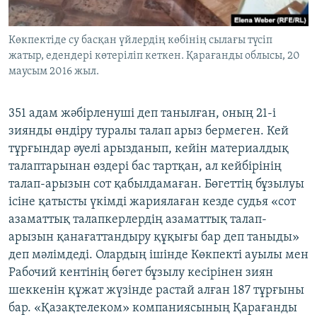
Көкпектіде су басқан үйлердің көбінің сылағы түсіп
жатыр, едендері көтеріліп кеткен. Қарағанды облысы, 20
маусым 2016 жыл.
351 адам жәбірленуші деп танылған, оның 21-і
зиянды өндіру туралы талап арыз бермеген. Кей
тұрғындар әуелі арызданып, кейін материалдық
талаптарынан өздері бас тартқан, ал кейбірінің
талап-арызын сот қабылдамаған. Бөгеттің бұзылуы
ісіне қатысты үкімді жариялаған кезде судья «сот
азаматтық талапкерлердің азаматтық талап-
арызын қанағаттандыру құқығы бар деп таныды»
деп мәлімдеді. Олардың ішінде Көкпекті ауылы мен
Рабочий кентінің бөгет бұзылу кесірінен зиян
шеккенін құжат жүзінде растай алған 187 тұрғыны
бар. «Қазақтелеком» компаниясының Қарағанды