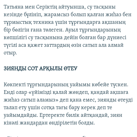
Татьяна мен Серіктің айтуынша, су тасқыны
кезінде бүлініп, жарамсыз болып қалған жиһаз бен
тұрмыстық техника үшін тұрғындарға ақшаның
бір бөлігін ғана төлеген. Ауыл тұрғындарының
көпшілігі су тасқынына дейін болған бар дүниесі
түгілі аса қажет заттардың өзін сатып ала алмай
отыр.
ЗИЯНДЫ СОТ АРҚЫЛЫ ӨТЕУ
Көкпекті тұрғындарының уайымы көбейе түскен.
Енді олар «үйімізді қалай жөндеп, қандай ақшаға
жиһаз сатып аламыз» деп қана емес, зиянды өтеуді
талап ету үшін сотқа тағы бару керек деп те
уайымдайды. Ертеректе билік айтқандай, зиян
кінәлі жандардан өндірілетін болды.