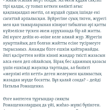
- Анам осылай мерт болды. Ал әкем құдай сақтап
тірі қалды, су толып кеткен көлікті ағыс
қақпақылдап әкетіп, ол мұздай судың ішінде екі
сағаттай арпалысқан. Бүйрегіне суық тиген, жүрегі
мен қан тамырларынан кінәрат табылған әрі қатты
күйзеліске түскен әкем ауруханада бір ай жатты.
Әлі күнге дейін өз-өзіне келе алмай жүр. Жүрегін
ауыртпайық деп болған жайтты есіне түсірмеуге
тырысамыз. Анамды бізге ешкім қайтармайды.
Әлгі қасіреттен кейін кінәлі жандар тиісті жазасын
алса екен деп ойлайсың. Бірақ бес адамның қазасы
үшін ешкімді жауапқа тартпады, ал билікті
«мерзімі өтіп кетті» деген желеумен қылмыстық
жазадан мүлде босатты. Бұл қалай сонда? – дейді
Наталья Ромащенко.
Өзге көптеген тұрғындар сияқты
Ромащенколардың да үйі, жиһаз-мүлкі бүлінген.