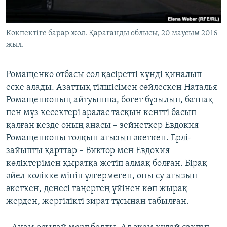
Көкпектіге барар жол. Қарағанды облысы, 20 маусым 2016
жыл.
Ромащенко отбасы сол қасіретті күнді қиналып
еске алады. Азаттық тілшісімен сөйлескен Наталья
Ромащенконың айтуынша, бөгет бұзылып, батпақ
пен мұз кесектері аралас тасқын кентті басып
қалған кезде оның анасы – зейнеткер Евдокия
Ромащенконы толқын ағызып әкеткен. Ерлі-
зайыпты қарттар – Виктор мен Евдокия
көліктерімен қыратқа жетіп алмақ болған. Бірақ
әйел көлікке мініп үлгермеген, оны су ағызып
әкеткен, денесі таңертең үйінен көп жырақ
жерден, жергілікті зират тұсынан табылған.