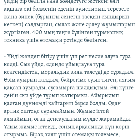
үйдің бір бөлігін ғана жөндетуге жеткен: әлгі
ақшаға екі бөлменің еденін ауыстырып, терезеге
жаңа әйнек (бұрынғы әйнегін тасқын сындырып
кеткен) салдырған, сылақ және әрлеу жұмыстарын
жүргізген. 400 мың теңге бүлінген тұрмыстық
техника үшін өтемақы ретінде бөлінген.
- Үйді жөндеп бітіру үшін үш рет несие алуға тура
келді. Сыз үйде, еденде ұйықтауға тура
келгендіктен, моральдық зиян төлеуді де сұрадым.
Өзім ауырып қалдым, бүйрегіме суық тиген, аяғым
қақсап ауырады, сусамырға шалдықтым. Әлі күнге
дейін сыз үйде тұрып жатырмыз. Айырылып
қалған дүниемді қайтарып берсе болды. Одан
артық ештеңе сұрамаймын. Жұмыс істей
алмаймын, оған денсаулығым мүлде жарамайды.
Ұлым жұмыс істейді, соның арқасында күн көріп
отырмыз. Бірақ зиян үшін өтемақы төлемесе,