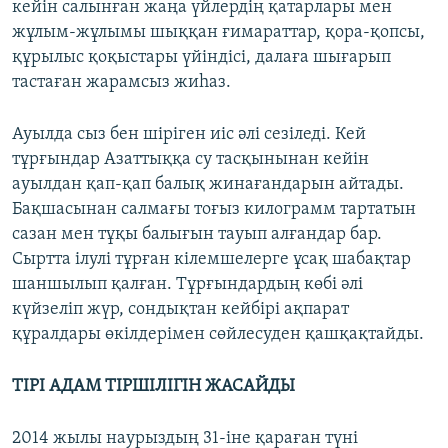
кейін салынған жаңа үйлердің қатарлары мен
жұлым-жұлымы шыққан ғимараттар, қора-қопсы,
құрылыс қоқыстары үйіндісі, далаға шығарып
тастаған жарамсыз жиһаз.
Ауылда сыз бен шіріген иіс әлі сезіледі. Кей
тұрғындар Азаттыққа су тасқынынан кейін
ауылдан қап-қап балық жинағандарын айтады.
Бақшасынан салмағы тоғыз килограмм тартатын
сазан мен тұқы балығын тауып алғандар бар.
Сыртта ілулі тұрған кілемшелерге ұсақ шабақтар
шаншылып қалған. Тұрғындардың көбі әлі
күйзеліп жүр, сондықтан кейбірі ақпарат
құралдары өкілдерімен сөйлесуден қашқақтайды.
ТІРІ АДАМ ТІРШІЛІГІН ЖАСАЙДЫ
2014 жылы наурыздың 31-іне қараған түні