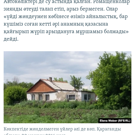
Автокөліктері де су астында қалған. Ромащенколар
зиянды өтеуді талап етіп, арыз бермеген. Олар
«үйді жөндеумен көбінесе өзіміз айналыстық, бар
күшіміз соған кетті әрі анамның қазасына
қайғырып жүріп арыздануға мұршамыз болмады»
дейді.
Көкпектіде жөнделмеген үйлер әлі де көп. Қарағанды