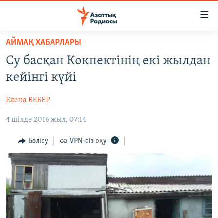
Accessibility
links
Skip
АЙМАҚ ХАБАРЛАРЫ
to
ЖАҢАЛЫҚТАР
Су басқан Көкпектінің екі жылдан
main
САЯСАТ
content
кейінгі күйі
AZATTYQTV
Skip
to
Елена ВЕБЕР
ҚАҢТАР ОҚИҒАСЫ
main
4 шілде 2016 жыл, 07:14
АДАМ ҚҰҚЫҚТАРЫ
Navigation
Skip
ӘЛЕУМЕТ
Бөлісу
VPN-сіз оқу
to
ӘЛЕМ
Search
АРНАЙЫ ЖОБАЛАР
Русский