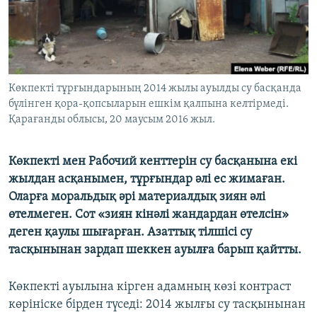
ЖАЗЫЛЫҢЫЗ
Басқа тілдерде
Көкпекті тұрғындарының 2014 жылы ауылды су басқанда
бүлінген қора-қопсыларын ешкім қалпына келтірмеді.
Қарағанды облысы, 20 маусым 2016 жыл.
Көкпекті мен Рабочий кенттерін су басқанына екі
жылдан асқанымен, тұрғындар әлі ес жимаған.
Оларға моральдық әрі материалдық зиян әлі
өтелмеген. Сот «зиян кінәлі жандардан өтелсін»
деген қаулы шығарған. Азаттық тілшісі су
тасқынынан зардап шеккен ауылға барып қайтты.
Көкпекті ауылына кірген адамның көзі контраст
көрініске бірден түседі: 2014 жылғы су тасқынынан