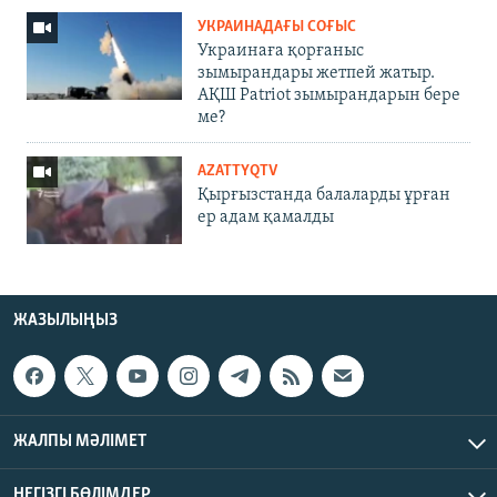
УКРАИНАДАҒЫ СОҒЫС
Украинаға қорғаныс
зымырандары жетпей жатыр.
АҚШ Patriot зымырандарын бере
ме?
AZATTYQTV
Қырғызстанда балаларды ұрған
ер адам қамалды
ЖАЗЫЛЫҢЫЗ
ЖАЛПЫ МӘЛІМЕТ
НЕГІЗГІ БӨЛІМДЕР