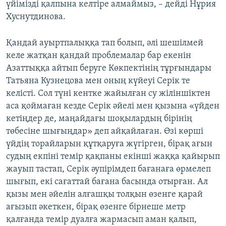
үйімізді қалпына келтіре алмаймыз, – дейді Нұрия
Хуснутдинова.
Қандай ауыртпалыққа тап болып, әлі шешілмей
келе жатқан қандай проблемалар бар екенін
Азаттыққа айтып беруге Көкпектінің тұрғындары
Татьяна Кузнецова мен оның күйеуі Серік те
келісті. Сол түні кентке жайылған су жіліншіктен
аса қоймаған кезде Серік әйелі мен қызына «үйден
кетіңдер де, маңайдағы шоқылардың бірінің
төбесіне шығыңдар» деп айқайлаған. Өзі көрші
үйдің торайларын құтқаруға жүгірген, бірақ ағын
судың екпіні темір қақпаны екінші жаққа қайырып
жауып тастап, Серік әупірімдеп бағанаға өрмелеп
шығып, екі сағаттай бағана басында отырған. Ал
қызы мен әйелін алғашқы толқын өзенге қарай
ағызып әкеткен, бірақ өзенге бірнеше метр
қалғанда темір дуалға жармасып аман қалып,