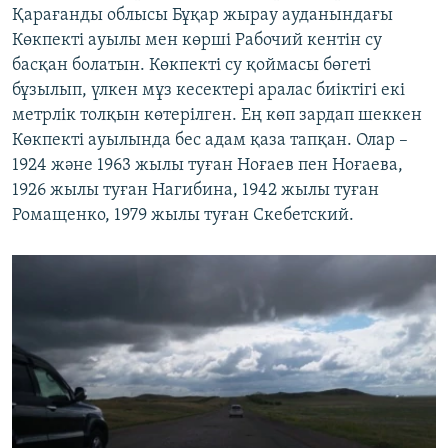
Қарағанды облысы Бұқар жырау ауданындағы
Көкпекті ауылы мен көрші Рабочий кентін су
басқан болатын. Көкпекті су қоймасы бөгеті
бұзылып, үлкен мұз кесектері аралас биіктігі екі
метрлік толқын көтерілген. Ең көп зардап шеккен
Көкпекті ауылында бес адам қаза тапқан. Олар –
1924 және 1963 жылы туған Ноғаев пен Ноғаева,
1926 жылы туған Нагибина, 1942 жылы туған
Ромащенко, 1979 жылы туған Скебетский.