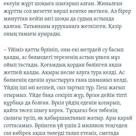
екеуін жұрт шоқыға шығарып алған. Жиналған
жұртты сол мезетте көрші кентке әкеткен. Ал бірер
минуттан кейін әлгі шоқы да судың астында
қалған. Татьянаны ауруханаға жеткізген. Қазір
оның тамағы ауырады.
– Үйіміз қатты бүлініп, оны екі метрдей су басып
қалды, ас бөлмедегі терезенің астын үлкен мұз
ойып тастады. Қоғамдық қордан бөлінген ақша
жетпей қалды. Ақыры несие алуға тура келді. Ас
бөлменің еденін ауыстыруға ғана шамамыз келді.
Үйдің іші әлі кеппей, сыз тартып тұр. Пеш жағып
отырмыз. Үйде бақа секіріп жүр, бұған дейін тіпті
құрбақа да болған. Бүкіл үйдің еденін қопарып,
қайта төсеп шығу керек. Тұсқағаз бен төбенің
сылағы түсіп, әк қабыршақтанып жатыр. Ары қарай
соттасамыз. Бүлінген үй үшін 2 миллион теңгеден
сәл көбірек ақша төлеуді талап етеміз, сметада