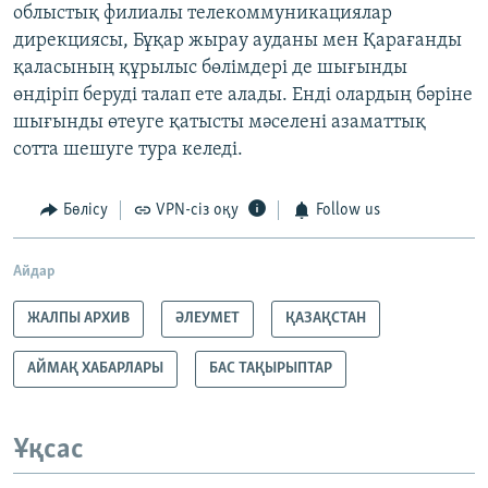
облыстық филиалы телекоммуникациялар
дирекциясы, Бұқар жырау ауданы мен Қарағанды
қаласының құрылыс бөлімдері де шығынды
өндіріп беруді талап ете алады. Енді олардың бәріне
шығынды өтеуге қатысты мәселені азаматтық
сотта шешуге тура келеді.
Бөлісу
VPN-сіз оқу
Follow us
Айдар
ЖАЛПЫ АРХИВ
ӘЛЕУМЕТ
ҚАЗАҚСТАН
АЙМАҚ ХАБАРЛАРЫ
БАС ТАҚЫРЫПТАР
Ұқсас