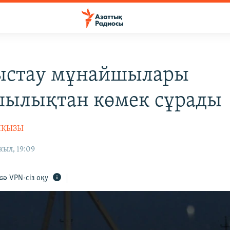
ыстау мұнайшылары
ылықтан көмек сұрады
НҚЫЗЫ
жыл, 19:09
VPN-сіз оқу