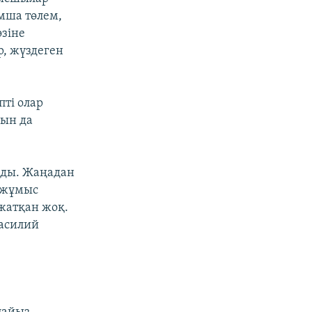
мша төлем,
өзіне
р, жүздеген
ті олар
ын да
ады. Жаңадан
а жұмыс
 жатқан жоқ.
Василий