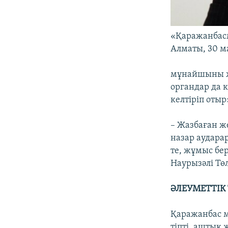
«Қаражанбас
Алматы, 30 м
мұнайшыны жұ
органдар да 
келтіріп отыр
– Жазбаған ж
назар аударар
те, жұмыс бер
Наурызәлі Тө
ӘЛЕУМЕТТІК
Қаражанбас м
тіпті, аштық