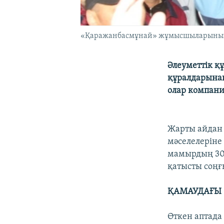
«Қаражанбасмұнай» жұмысшыларының н
Әлеуметтік қ
құралдарынан
олар компани
Жарты айдан 
мәселелеріне
мамырдың 30-
қатысты соңғ
ҚАМАУДАҒЫ 
Өткен аптада