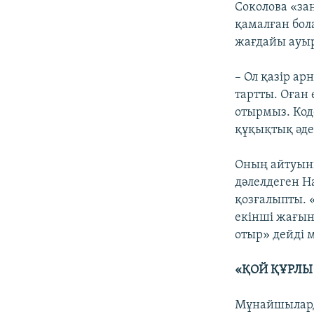
Соколова «за
қамалған бол
жағдайы ауыр
– Ол қазір ар
тартты. Оған
отырмыз. Код
құқықтық әде
Оның айтуын
дәлелдеген Н
қозғалыпты. 
екінші жағы
отыр» дейді 
«ҚОЙ ҚҰРЛЫ
Мұнайшылард