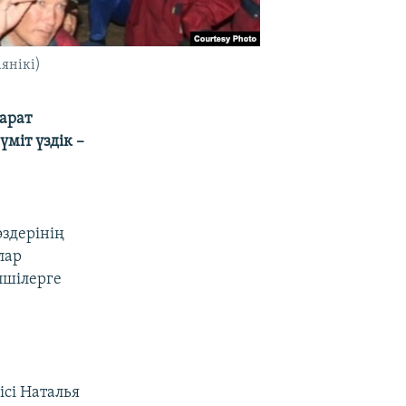
янікі)
арат
міт үздік –
здерінің
лар
лшілерге
сі Наталья