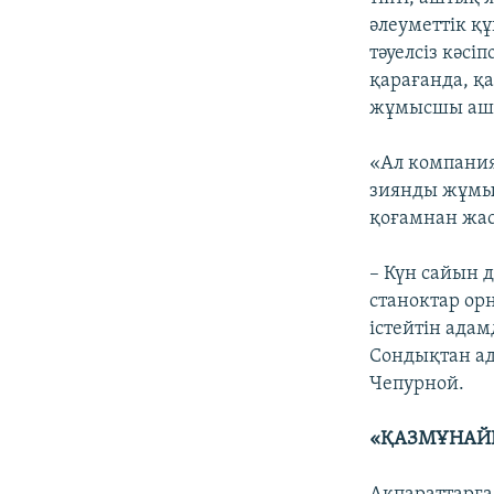
әлеуметтік қ
тәуелсіз кәс
қарағанда, қ
жұмысшы ашт
«Ал компания
зиянды жұмы
қоғамнан жа
– Күн сайын 
станоктар ор
істейтін ада
Сондықтан ад
Чепурной.
«ҚАЗМҰНАЙГ