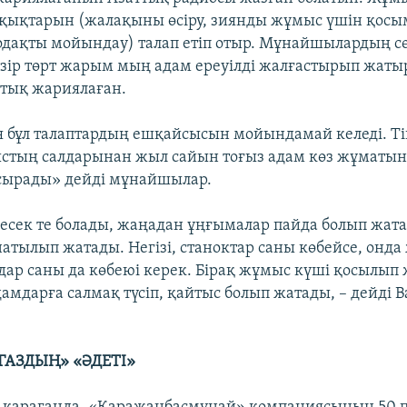
ұқықтарын (жалақыны өсіру, зиянды жұмыс үшін қосы
іподақты мойындау) талап етіп отыр. Мұнайшылардың с
азір төрт жарым мың адам ереуілді жалғастырып жаты
ық жариялаған.
 бұл талаптардың ешқайсысын мойындамай келеді. Тіп
стың салдарынан жыл сайын тоғыз адам көз жұматын
сырады» дейді мұнайшылар.
десек те болады, жаңадан ұңғымалар пайда болып жат
натылып жатады. Негізі, станоктар саны көбейсе, онд
мдар саны да көбеюі керек. Бірақ жұмыс күші қосылып
амдарға салмақ түсіп, қайтыс болып жатады, – дейді 
АЗДЫҢ» «ӘДЕТІ»