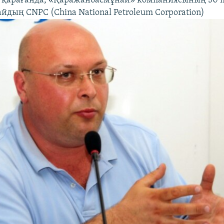
а қарағанда, «Қаражанбасмұнай» компаниясының 50 
йдың CNPC (China National Petroleum Corporation)