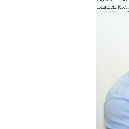
Ақпараттарғ
акциясы Қыта