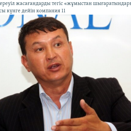
 ереуіл жасағандарды тегіс «жұмыстан шығаратында
сы күнге дейін компания 11