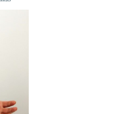
пайыз