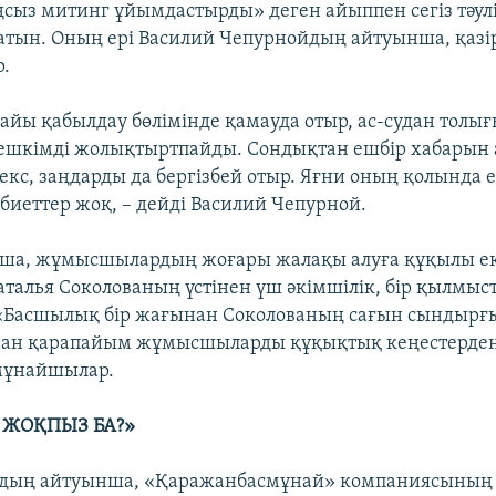
ңсыз митинг ұйымдастырды» деген айыппен сегіз тәул
атын. Оның ері Василий Чепурнойдың айтуынша, қазі
.
найы қабылдау бөлімінде қамауда отыр, ас-судан толы
 ешкімді жолықтыртпайды. Сондықтан ешбір хабарын 
екс, заңдарды да бергізбей отыр. Яғни оның қолында
биеттер жоқ, – дейді Василий Чепурной.
ша, жұмысшылардың жоғары жалақы алуға құқылы ек
аталья Соколованың үстінен үш әкімшілік, бір қылмыст
«Басшылық бір жағынан Соколованың сағын сындырғы
нан қарапайым жұмысшыларды құқықтық кеңестерде
мұнайшылар.
 ЖОҚПЫЗ БА?»
ың айтуынша, «Қаражанбасмұнай» компаниясының