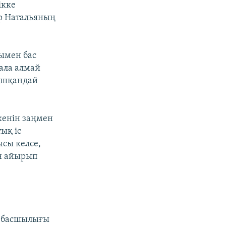
ікке
р Натальяның
ғымен бас
ала алмай
 ешқандай
енін заңмен
ық іс
сы келсе,
н айырып
 басшылығы