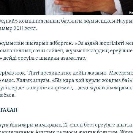
мұнай» компаниясының бұрынғы жұмысшысы Наурызә
амыр 2011 жыл.
мыстан шығарып жіберген. «Ол аздай жергілікті ме
компанияның сөзін сөйлеп, жұмысшылардың ереуіліне 
» дейді ереуілге шыққан азаматтар.
еріміз жоқ. Тіпті президентке дейін жаздық. Мәселемі
 емес. Халық ашулы. «Біз қара қой құрлы жоқпыз ба?» 
ушілер де қаперіне алар емес, – деді мұнайшылардың 
лебаев.
 ТАЛАП
ұнайшылары мамырдың 12-сінен бері ереуілге шығып,
 жариялағанын Азаттық радиосы жазған болатын. Жұ