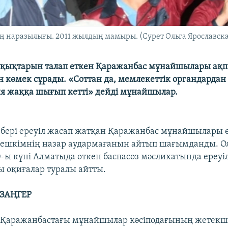
аразылығы. 2011 жылдың мамыры. (Сурет Ольга Ярославска
ұқықтарын талап еткен Қаражанбас мұнайшылары ақп
 көмек сұрады. «Соттан да, мемлекеттік органдардан ү
я жаққа шығып кетті» дейді мұнайшылар.
бері ереуіл жасап жатқан Қаражанбас мұнайшылары ө
 ешкімнің назар аудармағанын айтып шағымданды. О
ы күні Алматыда өткен баспасөз мәслихатында ереуі
ы оқиғалар туралы айтты.
ЗАҢГЕР
 Қаражанбастағы мұнайшылар кәсіподағының жетекші