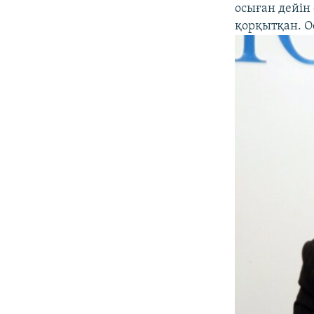
осыған дейін
қорқытқан. О