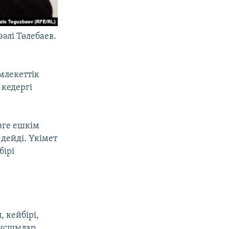
лі Төлебаев.
млекеттік
кедергі
зге ешкім
дейді. Үкімет
бірі
 кейбірі,
мысшылар