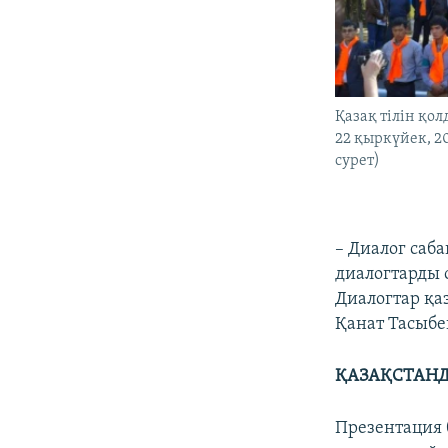
Қазақ тілін қо
22 қыркүйек, 2
сурет)
– Диалог саба
диалогтарды 
Диалогтар қаз
Қанат Тасыбе
ҚАЗАҚСТАНД
Презентация б