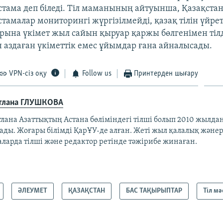
стама деп біледі. Тіл маманының айтуынша, Қазақста
тамалар мониторингі жүргізілмейді, қазақ тілін үйре
рына үкімет жыл сайын қыруар қаржы бөлгенімен тілд
аздаған үкіметтік емес ұйымдар ғана айналысады.
VPN-сіз оқу
Follow us
Принтерден шығару
тлана ГЛУШКОВА
лана Азаттықтың Астана бөліміндегі тілші болып 2010 жылдан
тады. Жоғары білімді ҚарҰУ-де алған. Жеті жыл қалалық жән
аларда тілші және редактор ретінде тәжірибе жинаған.
ӘЛЕУМЕТ
ҚАЗАҚСТАН
БАС ТАҚЫРЫПТАР
Тіл мә