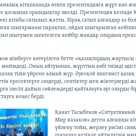
миялық кітапханада өткен презентацияға жұрт көп ж
е қосымша орындықтар әкелді. Презентация кезінде 
екі кітабы сатылып жатты. Бірақ сатып алғандар аз бо
лған шығарманы парақтап, ойдан шығарылған кейіпк
арап шығумен шектелген кейбір жандар олардың ерек
ков мінберге көтерілген бетте «қазақтардың жартысы а
п мәлімдеді. Оның айтуынша, жұрттың көбі тиімді әдіс
зақ тілін үйрене алмай жүр. Әуесқой лингвист қазақ 
етін ересектерге сөздерді, септіктер мен жіктеулерді ж
рға ілесіп дайын сөйлемдерді қайталауға әрі оларды бі
тауға кеңес берді.
Қанат Тасыбеков «Ситуативный 
Мир казахов» деген алғашқы кі
үйлену тойы, жерлеу рәсімі сияқ
шаралар кезінде айтылатын мы