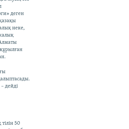
л
ги» деген
«қазақы
алық неке,
калық
 Алматы
 құрылған
ан.
ағы
қалыптасады.
 – дейді
 тілін 50