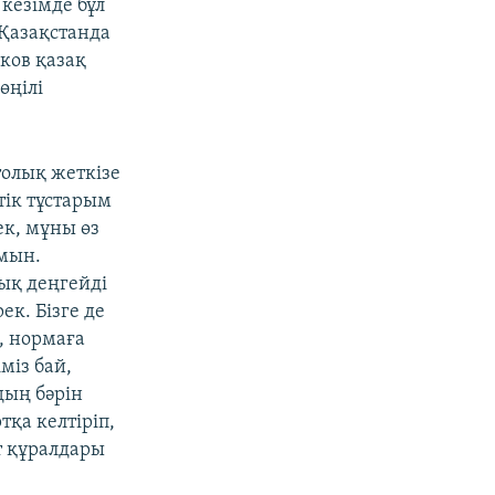
 кезімде бұл
 Қазақстанда
еков қазақ
өңілі
олық жеткізе
тік тұстарым
ек, мұны өз
мын.
ық деңгейді
ек. Бізге де
, нормаға
іміз бай,
дың бәрін
тқа келтіріп,
т құралдары