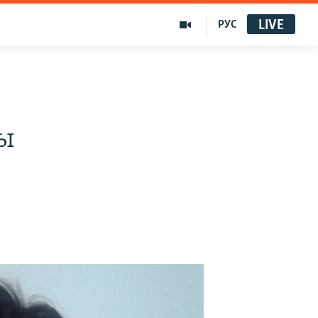
LIVE
РУС
н
ты