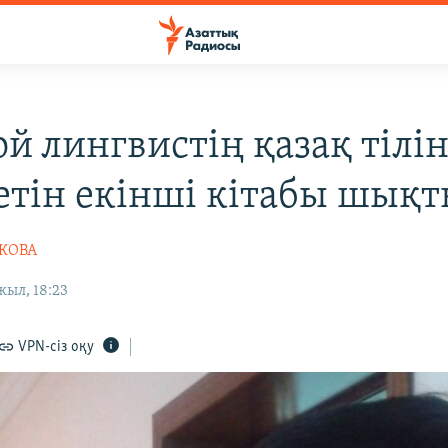
й лингвистің қазақ тілі
етін екінші кітабы шық
ШКОВА
жыл, 18:23
VPN-сіз оқу