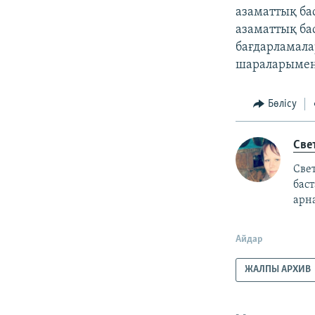
азаматтық ба
азаматтық бас
бағдарламала
шараларымен 
Бөлісу
Све
Свет
бас
арн
Айдар
ЖАЛПЫ АРХИВ