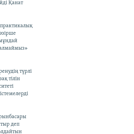
йді Қанат
ң практикалық
 әзірше
«мұндай
 алмаймыз»
енудің түрлі
ақ тілін
ситеті
істемелерді
орынбасары
атыр деп
қолдайтын