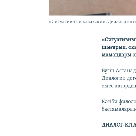
«Ситуативный казахский. Диалоги» кіта
​«Ситуативны
шығарып, «қа
мамандары он
Бүгін Астана
Диалоги» дег
емес авторды
Кәсіби филол
бастамаларын
ДИАЛОГ-КІТ