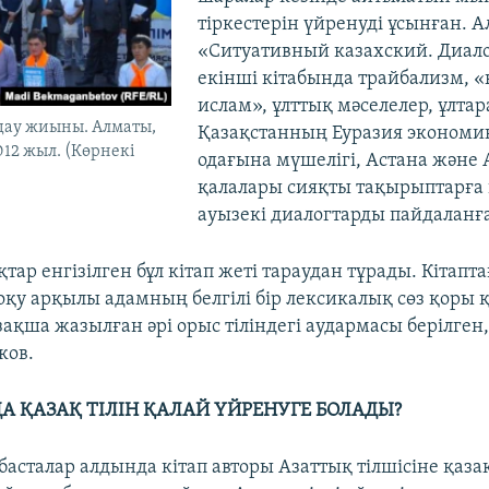
тіркестерін үйренуді ұсынған. А
«Ситуативный казахский. Диало
екінші кітабында трайбализм, 
ислам», ұлттық мәселелер, ұлтар
лдау жиыны. Алматы,
Қазақстанның Еуразия экономи
012 жыл. (Көрнекі
одағына мүшелігі, Астана және
қалалары сияқты тақырыптарға
ауызекі диалогтарды пайдаланғ
қтар енгізілген бұл кітап жеті тараудан тұрады. Кітапт
оқу арқылы адамның белгілі бір лексикалық сөз қоры 
ақша жазылған әрі орыс тіліндегі аудармасы берілген,
ков.
А ҚАЗАҚ ТІЛІН ҚАЛАЙ ҮЙРЕНУГЕ БОЛАДЫ?
асталар алдында кітап авторы Азаттық тілшісіне қазақ