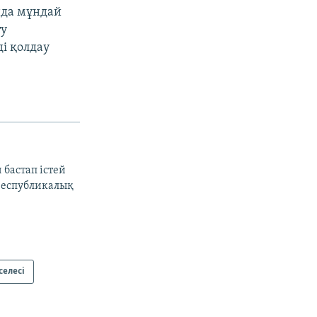
нда мұндай
ту
і қолдау
 бастап істей
ереспубликалық
селесі