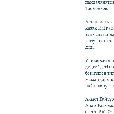
пайдаланатынд
Тасыбеков.
Астанадағы Л
қазақ тілі к
таныспағанда
жазушыны та
деді.
Университет 
деңгейдегі ст
бекітілген т
мамандары қа
пайдалануға к
Ахмет Байтұр
Анар Фазылжа
есептейді. Ол