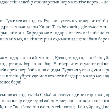
ай етіп әлдебір стандарттық норма енгізу керек, – де
ев Гумилев атындағы Еуразия ұлттық университетіні
афедрасы мамандары Қанат Тасыбековтің әдістемесімен
рын айтады. Кафедра мамандары Азаттық тілшісіне 
нымаймыз, ал кітаптарын оқымағандықтан баға бере
мамандарының айтуынша, Қазақстанда қазақ тілін үйр
андарттары бұрыннан бар. Университет студенттері қаз
иптік ережелер бойынша оқиды. Еуразия ұлттық универ
зақ тілін үйренуде мемлекеттік бағдарламалар мен әд
еңес берді.
сынов атындағы тіл білімі институты директорының 
нова қазір елде түрлі әдістемелер қалыптасып келе ж
 Қанат Тасыбековтің әдістемесін қазақ тілін үйренуді 