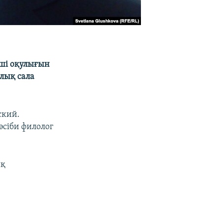
нші оқулығын
лық сала
ский.
әсіби филолог
ық