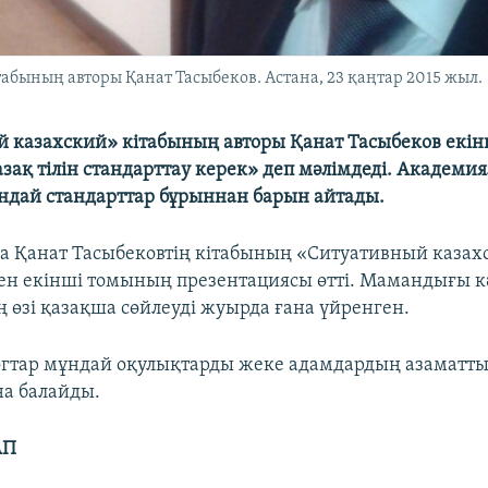
бының авторы Қанат Тасыбеков. Астана, 23 қаңтар 2015 жыл.
й казахский» кітабының авторы Қанат Тасыбеков екі
зақ тілін стандарттау керек» деп мәлімдеді. Академия
дай стандарттар бұрыннан барын айтады.
да Қанат Тасыбековтің кітабының «Ситуативный казах
ен екінші томының презентациясы өтті. Мамандығы к
ң өзі қазақша сөйлеуді жуырда ғана үйренген.
огтар мұндай оқулықтарды жеке адамдардың азаматт
а балайды.
АП