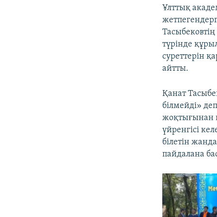
Ұлттық акаде
жетпегендерг
Тасыбековтің 
түрінде құры
суреттерін қ
айтты.
Қанат Тасыбе
білмейді» де
жоқтығынан қа
үйренгісі кел
білетін жанда
пайдалана бас