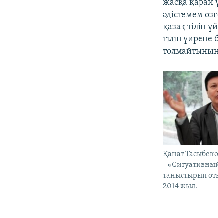
жасқа қарай ү
әдістемем өз
қазақ тілін ү
тілін үйрене 
толмайтынын
Қанат Тасыбек
- «Ситуативный
таныстырып оты
2014 жыл.