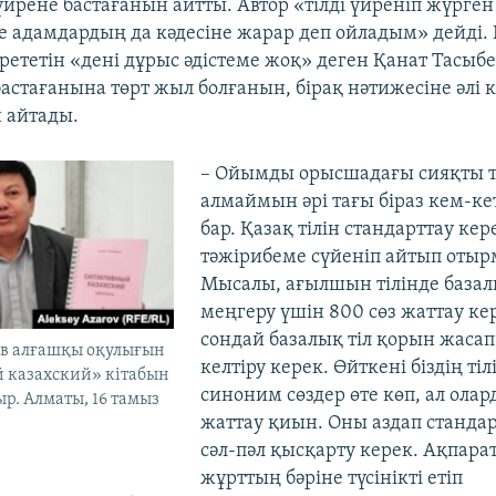
йрене бастағанын айтты. Автор «тілді үйреніп жүрген
ге адамдардың да кәдесіне жарар деп ойладым» дейді.
йрететін «дені дұрыс әдістеме жоқ» деген Қанат Тасыб
бастағанына төрт жыл болғанын, бірақ нәтижесіне әлі к
 айтады.
– Ойымды орысшадағы сияқты т
алмаймын әрі тағы біраз кем-ке
бар. Қазақ тілін стандарттау кер
тәжірибеме сүйеніп айтып отыр
Мысалы, ағылшын тілінде базал
меңгеру үшін 800 сөз жаттау кер
сондай базалық тіл қорын жасап
ов алғашқы оқулығын
келтіру керек. Өйткені біздің тіл
 казахский» кітабын
синоним сөздер өте көп, ал олар
р. Алматы, 16 тамыз
жаттау қиын. Оны аздап стандар
сәл-пәл қысқарту керек. Ақпара
жұрттың бәріне түсінікті етіп