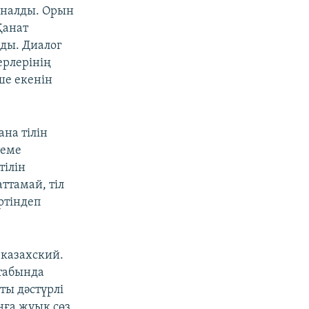
иналды. Орын
Қанат
лды. Диалог
ерлерінің
ше екенін
на тілін
теме
тілін
аттамай, тіл
ртіндеп
казахский.
табында
ты дәстүрлі
ңға жуық сөз