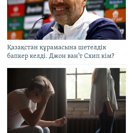
Қазақстан құрамасына шетелдік
бапкер келді. Джон ван’т Схип кім?