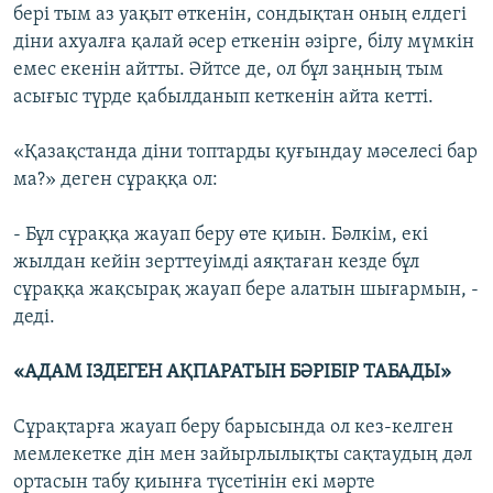
бері тым аз уақыт өткенін, сондықтан оның елдегі
діни ахуалға қалай әсер еткенін әзірге, білу мүмкін
емес екенін айтты. Әйтсе де, ол бұл заңның тым
асығыс түрде қабылданып кеткенін айта кетті.
«Қазақстанда діни топтарды қуғындау мәселесі бар
ма?» деген сұраққа ол:
- Бұл сұраққа жауап беру өте қиын. Бәлкім, екі
жылдан кейін зерттеуімді аяқтаған кезде бұл
сұраққа жақсырақ жауап бере алатын шығармын, -
деді.
«АДАМ ІЗДЕГЕН АҚПАРАТЫН БӘРІБІР ТАБАДЫ»
Сұрақтарға жауап беру барысында ол кез-келген
мемлекетке дін мен зайырлылықты сақтаудың дәл
ортасын табу қиынға түсетінін екі мәрте