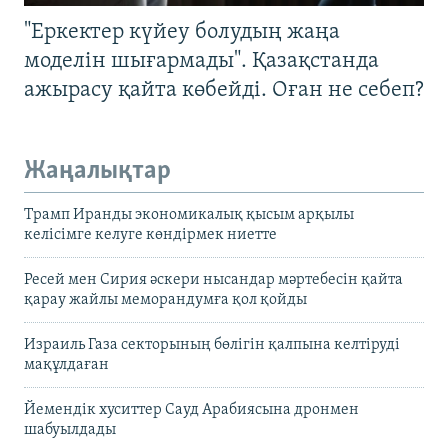
"Еркектер күйеу болудың жаңа
моделін шығармады". Қазақстанда
ажырасу қайта көбейді. Оған не себеп?
Жаңалықтар
Трамп Иранды экономикалық қысым арқылы
келісімге келуге көндірмек ниетте
Ресей мен Сирия әскери нысандар мәртебесін қайта
қарау жайлы меморандумға қол қойды
Израиль Газа секторының бөлігін қалпына келтіруді
мақұлдаған
Йемендік хуситтер Сауд Арабиясына дронмен
шабуылдады