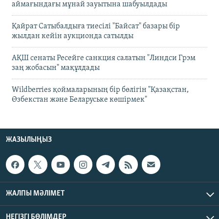
аймағындағы мұнай зауытына шабуылдады
Қайрат Сатыбалдыға тиесілі "Байсат" базары бір
жылдан кейін аукционда сатылды
АҚШ сенаты Ресейге санкция салатын "Линдси Грэм
заң жобасын" мақұлдады
Wildberries қоймаларының бір бөлігін "Қазақстан,
Өзбекстан және Беларуське көшірмек"
ЖАЗЫЛЫҢЫЗ
ЖАЛПЫ МӘЛІМЕТ
НЕГІЗГІ БӨЛІМДЕР