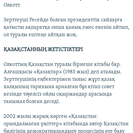
Олкотт.
Зерттеуші Ресейде болған президенттік сайлауға
қатысты ақпаратқа онша қанық емес екенін айтып,
ол туралы ештеңе айтқан жоқ.
ҚАЗАҚСТАННЫҢ ЖЕТІСТІКТЕРІ
Олкоттың Қазақстан туралы бірнеше кітабы бар.
Алғашқысы «Қазақтар» (1985 жыл) деп аталады.
Зерттеушінің еңбектерімен таныс жұрт қазақ
халқының тарихына арналған бұл кітап совет
кезінде тәуелсіз ойлы оқырмандар арасында
танымал болған деседі.
2002 жылы жарық көрген «Қазақстан:
орындалмаған үміттер» кітабында автор Қазақстан
билігінің демократияландыру процесінің өте баяу