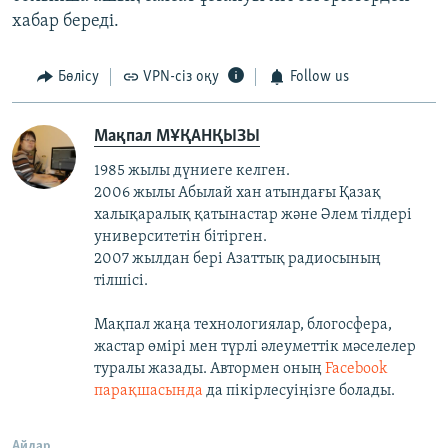
хабар береді.
Бөлісу
VPN-сіз оқу
Follow us
Мақпал МҰҚАНҚЫЗЫ
1985 жылы дүниеге келген.
2006 жылы Абылай хан атындағы Қазақ
халықаралық қатынастар және Әлем тілдері
университетін бітірген.
2007 жылдан бері Азаттық радиосының
тілшісі.
Мақпал жаңа технологиялар, блогосфера,
жастар өмірі мен түрлі әлеуметтік мәселелер
туралы жазады. Автормен оның
Facebook
парақшасында
да пікірлесуіңізге болады.
Айдар