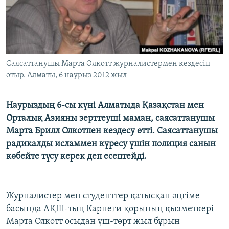
ЖАЗЫЛЫҢЫЗ
Басқа тілдерде
Саясаттанушы Марта Олкотт журналистермен кездесіп
отыр. Алматы, 6 наурыз 2012 жыл
Наурыздың 6-сы күні Алматыда Қазақстан мен
Орталық Азияны зерттеуші маман, саясаттанушы
Марта Брилл Олкотпен кездесу өтті. Саясаттанушы
радикалды исламмен күресу үшін полиция санын
көбейте түсу керек деп есептейді.
Журналистер мен студенттер қатысқан әңгіме
басында АҚШ-тың Карнеги қорының қызметкері
Марта Олкотт осыдан үш-төрт жыл бұрын