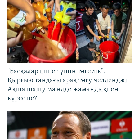
"Басқалар ішпес үшін төгейік".
Қырғызстандағы арақ төгу челленджі:
Ақша шашу ма әлде жамандықпен
күрес пе?