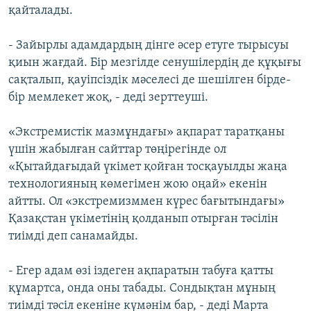
қайталады.
- Зайырлы адамдардың дінге әсер етуге тырысуы
қиын жағдай. Бір мезгілде сенушілердің де құқығы
сақталып, қауіпсіздік мәселесі де шешілген бірде-
бір мемлекет жоқ, - деді зерттеуші.
«Экстремистік мазмұндағы» ақпарат таратқаны
үшін жабылған сайттар төңірегінде ол
«Қытайдағыдай үкімет қойған тосқауылды жаңа
технологияның көмегімен жою оңай» екенін
айтты. Ол «экстремизммен күрес бағытындағы»
Қазақстан үкіметінің қолданып отырған тәсілін
тиімді деп санамайды.
- Егер адам өзі іздеген ақпаратын табуға қатты
құмартса, онда оны табады. Сондықтан мұның
тиімді тәсіл екеніне күмәнім бар, - деді Марта