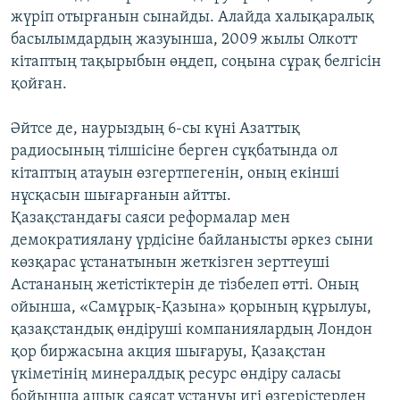
жүріп отырғанын сынайды. Алайда халықаралық
басылымдардың жазуынша, 2009 жылы Олкотт
кітаптың тақырыбын өңдеп, соңына сұрақ белгісін
қойған.
Әйтсе де, наурыздың 6-сы күні Азаттық
радиосының тілшісіне берген сұқбатында ол
кітаптың атауын өзгертпегенін, оның екінші
нұсқасын шығарғанын айтты.
Қазақстандағы саяси реформалар мен
демократиялану үрдісіне байланысты әркез сыни
көзқарас ұстанатынын жеткізген зерттеуші
Астананың жетістіктерін де тізбелеп өтті. Оның
ойынша, «Самұрық-Қазына» қорының құрылуы,
қазақстандық өндіруші компаниялардың Лондон
қор биржасына акция шығаруы, Қазақстан
үкіметінің минералдық ресурс өндіру саласы
бойынша ашық саясат ұстануы игі өзгерістерден