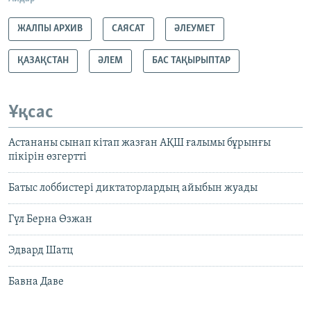
ЖАЛПЫ АРХИВ
САЯСАТ
ӘЛЕУМЕТ
ҚАЗАҚСТАН
ӘЛЕМ
БАС ТАҚЫРЫПТАР
Ұқсас
Астананы сынап кітап жазған АҚШ ғалымы бұрынғы
пікірін өзгертті
Батыс лоббистері диктаторлардың айыбын жуады
Гүл Берна Өзжан
Эдвард Шатц
Бавна Даве