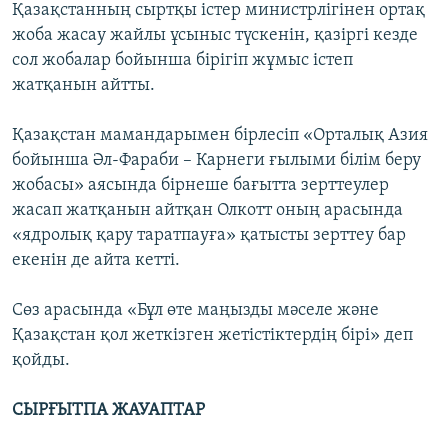
Қазақстанның сыртқы істер министрлігінен ортақ
жоба жасау жайлы ұсыныс түскенін, қазіргі кезде
сол жобалар бойынша бірігіп жұмыс істеп
жатқанын айтты.
Қазақстан мамандарымен бірлесіп «Орталық Азия
бойынша Әл-Фараби – Карнеги ғылыми білім беру
жобасы» аясында бірнеше бағытта зерттеулер
жасап жатқанын айтқан Олкотт оның арасында
«ядролық қару таратпауға» қатысты зерттеу бар
екенін де айта кетті.
Сөз арасында «Бұл өте маңызды мәселе және
Қазақстан қол жеткізген жетістіктердің бірі» деп
қойды.
СЫРҒЫТПА ЖАУАПТАР