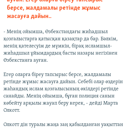
берсе, жалдамалы ретінде жұмыс
жасауға дайын..
- Менің ойымша, Өзбекстандағы жиһадшыл
қозғалыстарға қатысқан қазақтар да бар. Бәлкім,
менің қателесуім де мүмкін, бірақ исламшыл-
жиһадшыл ұйымдардың басты назары негізінен
Өзбекстанға ауған.
Егер оларға біреу тапсырыс берсе, жалдамалы
ретінде жұмыс жасауға дайын. Себебі олар өздерін
жаһандық ислам қозғалысының өкілдері ретінде
санайды. Менің ойымша, бұған полиция санын
көбейту арқылы жауап беру керек, - дейді Марта
Олкотт.
Олкотт дін туралы жаңа заң қабылданған уақыттан