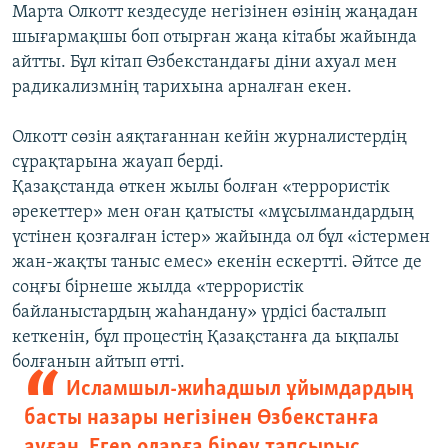
Марта Олкотт кездесуде негізінен өзінің жаңадан
шығармақшы боп отырған жаңа кітабы жайында
айтты. Бұл кітап Өзбекстандағы діни ахуал мен
радикализмнің тарихына арналған екен.
Олкотт сөзін аяқтағаннан кейін журналистердің
сұрақтарына жауап берді.
Қазақстанда өткен жылы болған «террористік
әрекеттер» мен оған қатысты «мұсылмандардың
үстінен қозғалған істер» жайында ол бұл «істермен
жан-жақты таныс емес» екенін ескертті. Әйтсе де
соңғы бірнеше жылда «террористік
байланыстардың жаһандану» үрдісі басталып
кеткенін, бұл процестің Қазақстанға да ықпалы
болғанын айтып өтті.
Исламшыл-жиһадшыл ұйымдардың
басты назары негізінен Өзбекстанға
ауған. Егер оларға біреу тапсырыс