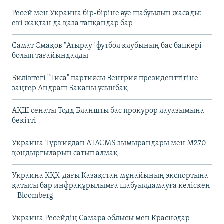
Ресей мен Украина бір-біріне әуе шабуылын жасады:
екі жақтан да қаза тапқандар бар
Самат Смақов "Атырау" футбол клубының бас бапкері
болып тағайындалды
Биліктегі "Тиса" партиясы Венгрия президенттігіне
заңгер Андраш Баканы ұсынбақ
АҚШ сенаты Тодд Бланшты бас прокурор лауазымына
бекітті
Украина Түркиядан ATACMS зымырандары мен M270
қондырғыларын сатып алмақ
Украина КҚК-дағы Қазақстан мұнайының экспортына
қатысы бар инфрақұрылымға шабуылдамауға келіскен
– Bloomberg
Украина Ресейдің Самара облысы мен Краснодар