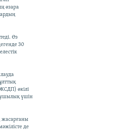
ң өзара
тардың
еді. Өз
дегенде 30
елестік
йлауда
ыұлттық
ЖСДП) өкілі
ояушылық үшін
ң жасарғаны
мәжілісте де