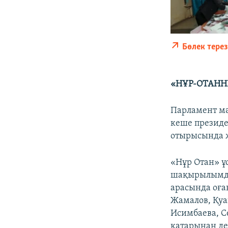
Бөлек тере
«НҰР-ОТАНН
Парламент мә
кеше президе
отырысында ж
«Нұр Отан» ұс
шақырылымдағ
арасында оға
Жамалов, Қуа
Исимбаева, С
қатарынан де