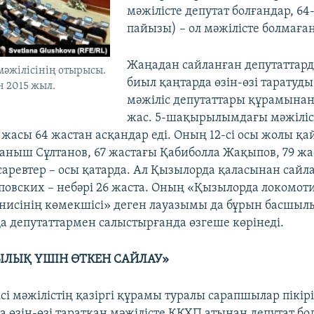
мәжілісте депутат болғандар, 64-
пайызы) – ол мәжілісте болмаға
Жаңадан сайланған депутаттар
әжілісінің отырысы.
биыл қаңтарда өзін-өзі таратуды
н 2015 жыл.
мәжіліс депутаттары құрамына
жас. 5-шақырылымдағы мәжіліс
жасы 64 жастан асқандар еді. Оның 12-сі осы жолы қа
уаныш Сұлтанов, 67 жастағы Қабиболла Жақыпов, 79 ж
саревтер – осы қатарда. Ал Қызылорда қаласынан сайл
овских – небәрі 26 жаста. Оның «Қызылорда локомот
исінің көмекшісі» деген лауазымы да бұрын басшыл
қа депутаттармен салыстырғанда өзгеше көрінеді.
ЛЫҚ ҮШІН ӨТКЕН САЙЛАУ»
сі мәжілістің қазіргі құрамы туралы сарапшылар пікір
а өзін-өзі таратқан мәжілісте ҚКХП атынан депутат бо