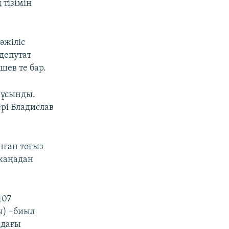
тізімін
әжіліс
депутат
шев те бар.
 ұсынды.
рі Владислав
нған тоғыз
 жаңадан
107
ы) –биыл
мдағы