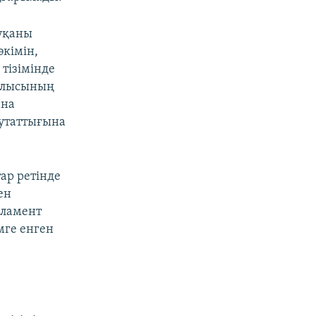
уқаны
әкімін,
тізімінде
облысының
ана
путаттығына
ар ретінде
ен
ламент
мге енген