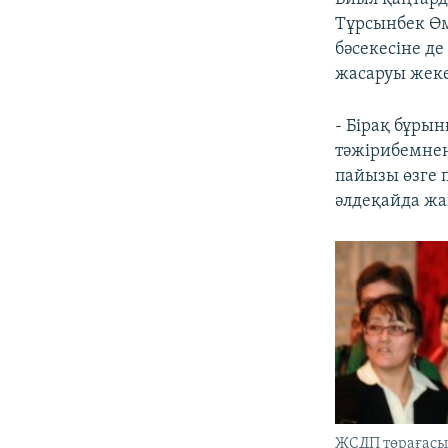
Тұрсынбек Өм
бәсекесіне д
жасаруы жеке
- Бірақ бұрын
тәжірибемнен
пайызы өзге п
әлдеқайда жақ
ЖСДП төрағасы