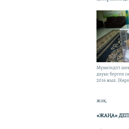
Мүмкіндігі шек
дауыс берген сә
2016 жыл. (Көрн
жоқ.
«ЖАҢА» ДЕПУ