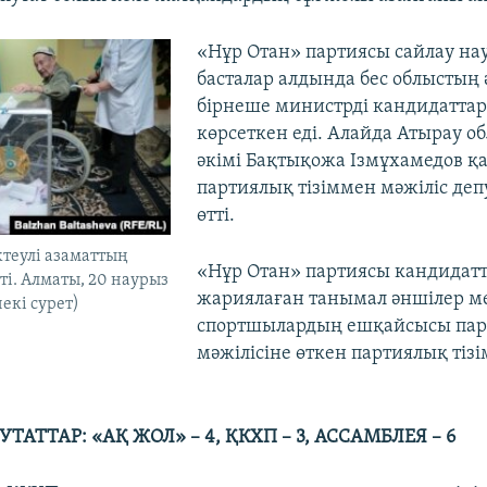
«Нұр Отан» партиясы сайлау на
басталар алдында бес облыстың 
бірнеше министрді кандидаттар 
көрсеткен еді. Алайда Атырау 
әкімі Бақтықожа Ізмұхамедов қ
партиялық тізіммен мәжіліс де
өтті.
теулі азаматтың
«Нұр Отан» партиясы кандидатт
ті. Алматы, 20 наурыз
жариялаған танымал әншілер м
екі сурет)
спортшылардың ешқайсысы пар
мәжілісіне өткен партиялық тізі
ТАТТАР: «АҚ ЖОЛ» – 4, ҚКХП – 3, АССАМБЛЕЯ – 6