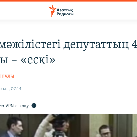
мәжілістегі депутаттың 
ы – «ескі»
АШҰЛЫ
жыл, 07:14
VPN-сіз оқу