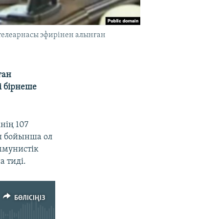
 телеарнасы эфирінен алынған
ған
і бірнеше
нің 107
ы бойынша ол
оммунистік
 тиді.
БӨЛІСІҢІЗ