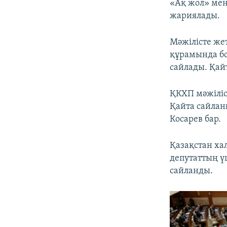
«Ақ жол» мен
жариялады.
Мәжілісте же
құрамында бо
сайлады. Қай
ҚКХП мәжіліс
Қайта сайлан
Косарев бар.
Қазақстан ха
депутаттың ү
сайланды.