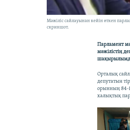
Мәжіліс сайлауынан кейін өткен парлам
скриншот.
Парламент мә
мәжілістің де
шақырылымдағ
Орталық сайл
депутатын ті
орынның 84-і 
халықтық пар