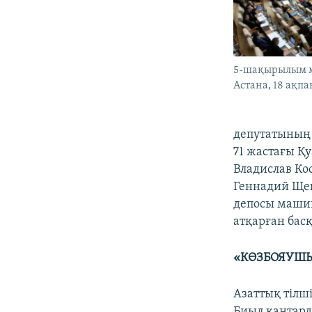
5-шақырылым м
Астана, 18 ақпа
депутатының 
71 жастағы Қ
Владислав Ко
Геннадий Щеп
депосы машин
атқарған бас
«КӨЗБОЯУШЫ
Азаттық тілші
Биыл қаңтард