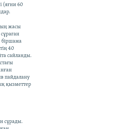
і (яғни 60
ндар.
дың жасы
 сұраған
н біршама
тің 40
йта сайланды.
астағы
анған
ив пайдалану
ық қызметтер
ін сұрады.
лған