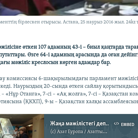
енттің бірлескен отырысы. Астана, 25 наурыз 2016 жыл. 24kz
жілісіне өткен 107 адамның 43-і – биыл қаңтарда тара
путаттары. Өзге 64-і адамның арасында да оған дейінг
ы мәжіліс креслосын көрген адамдар бар.
ау комиссиясы 6-шақырылымдағы парламент мәжілісі
ркеді. Наурыздың 20-сында өткен сайлау қорытындыс
– «Нұр Отанға», 7-сі – «Ақ жолға», 7-сі – Қазақстан к
тиясына (ҚКХП), 9-ы – Қазақстан халқы ассамблеясына
Жаңа мәжілістегі депутаттардың 40 пайызы – «ескі»
EMBED
(c)
Азат Еуропа / Азаттық Радиосы
No media source currently available