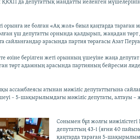
 ҚКХП да депутаттық мандатты иеленген мүшелерінің 
ті орынға ие болған «Ақ жол» биыл қаңтарда тараған м
лған үш депутатты орнында қалдырып, жаңадан төрт 
та сайланғандар арасында партия төрағасы Азат Перуа
те өзіне берілген жеті орынның үшеуіне жаңа депутат
ған төрт адамның арасында партияның бейресми лиде
лқы ассамблеясы атынан мәжіліс депутаттығына сайла
шеуі – 5-шақырылымдағы мәжіліс депутаты, алтауы –
Сонымен бұл жолғы мәжілістегі 
депутаттың 43-і (яғни 40 пайыз
қаңтарда тараған 5-шақырылы