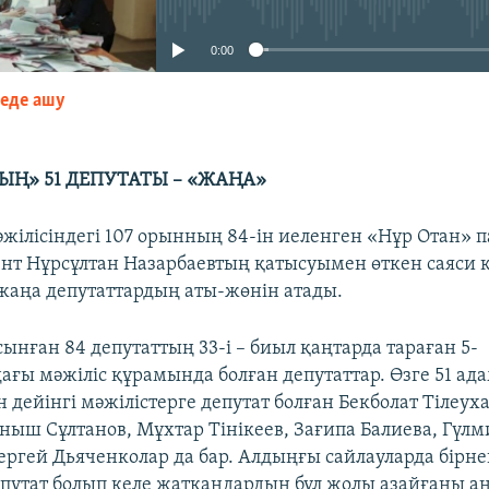
0:00
зеде ашу
EMBED
ЫҢ» 51 ДЕПУТАТЫ – «ЖАҢА»
жілісіндегі 107 орынның 84-ін иеленген «Нұр Отан» 
нт Нұрсұлтан Назарбаевтың қатысуымен өткен саяси к
аңа депутаттардың аты-жөнін атады.
ынған 84 депутаттың 33-і – биыл қаңтарда тараған 5-
ы мәжіліс құрамында болған депутаттар. Өзге 51 а
н дейінгі мәжілістерге депутат болған Бекболат Тілеу
ныш Сұлтанов, Мұхтар Тінікеев, Зағипа Балиева, Гүлм
ергей Дьяченколар да бар. Алдыңғы сайлауларда бірне
путат болып келе жатқандардың бұл жолы азайғаны а