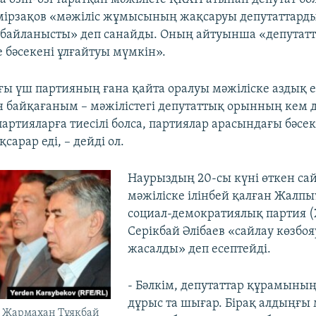
ірзақов «мәжіліс жұмысының жақсаруы депутаттарды
е байланысты» деп санайды. Оның айтуынша «депутат
 бәсекені ұлғайтуы мүмкін».
ғы үш партияның ғана қайта оралуы мәжіліске аздық ет
 байқағаным – мәжілістегі депутаттық орынның кем 
артияларға тиесілі болса, партиялар арасындағы бәсек
сарар еді, – дейді ол.
Наурыздың 20-сы күні өткен са
мәжіліске ілінбей қалған Жалп
социал-демократиялық партия (
Серікбай Әлібаев «сайлау көзб
жасалды» деп есептейді.
- Бәлкім, депутаттар құрамыны
дұрыс та шығар. Бірақ алдыңғы 
 Жармахан Тұяқбай