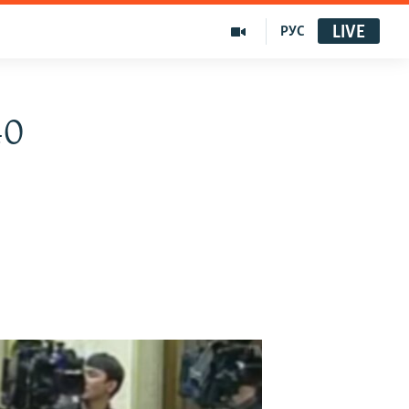
LIVE
РУС
40