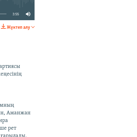
3:55
Жүктеп алу
БӨЛІСІҢІЗ
партиясы
еңесінің
дамның
хан, Аманжан
ира
ше рет
ңғарылады.