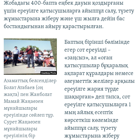
Жобадағы 400-бапта еңбек дауын қоздырғаны
үшін ереуілге қатысушыларға айыппұл салу, түзету
жұмыстарына жіберу және үш жылға дейін бас
бостандығынан айыру қарастырылған.
Баптың бірінші бөлімінде
егер сот ереуілді –
«заңсыз», ал «оған
қатысушылар бұқаралық
ақпарат құралдары немесе
Азаматтық белсенділер
әлеуметтік желілер арқылы
Болат Атабаев (оң
ереуілге жария түрде
жақта) пен Жанболат
шақырған» деп тапса, сот
Мамай Жаңаөзен
ереуілге қатысушыларға 1
мұнайшылары
мың айлық есептік
ереуілінде сөйлеп тұр.
көрсеткіш көлемінде
Сурет Жаңаөзен
айыппұл салу, түзету
мұнайшылары
жұмыстарына жіберу
ереуілінің бір