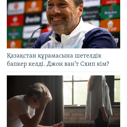
Қазақстан құрамасына шетелдік
бапкер келді. Джон ван’т Схип кім?