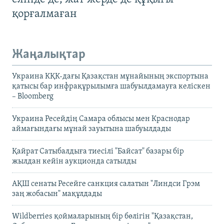
қорғалмаған
Жаңалықтар
Украина КҚК-дағы Қазақстан мұнайының экспортына
қатысы бар инфрақұрылымға шабуылдамауға келіскен
– Bloomberg
Украина Ресейдің Самара облысы мен Краснодар
аймағындағы мұнай зауытына шабуылдады
Қайрат Сатыбалдыға тиесілі "Байсат" базары бір
жылдан кейін аукционда сатылды
АҚШ сенаты Ресейге санкция салатын "Линдси Грэм
заң жобасын" мақұлдады
Wildberries қоймаларының бір бөлігін "Қазақстан,