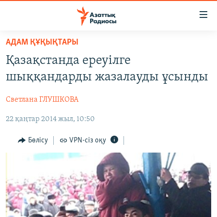
Accessibility
links
Skip
АДАМ ҚҰҚЫҚТАРЫ
to
ЖАҢАЛЫҚТАР
Қазақстанда ереуілге
main
САЯСАТ
content
шыққандарды жазалауды ұсынды
AZATTYQTV
Skip
to
Светлана ГЛУШКОВА
ҚАҢТАР ОҚИҒАСЫ
main
22 қаңтар 2014 жыл, 10:50
АДАМ ҚҰҚЫҚТАРЫ
Navigation
Skip
ӘЛЕУМЕТ
Бөлісу
VPN-сіз оқу
to
ӘЛЕМ
Search
АРНАЙЫ ЖОБАЛАР
Русский