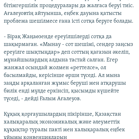
бітімгершілік процедуралары да жалғаса беруі тиіс.
Ағалеуовтің айтуынша, еңбек дауына қатысты
проблема шешілмесе ғана істі сотқа беруге болады.
- Бірақ Жаңаөзенде ереуілшілерді сотқа да
шақырмаған. «Мынау - сот шешімі, сендер заңсыз
ереуілге шықтыңдар» деп соттың қағазын әкеліп,
мұнайшылардың алдына тастай салған. Егер
жанжал осындай жолмен «реттелсе», ол
басылмайды, керісінше өрши түседі. Ал мына
заңды арқаланған жұмыс беруші мен атқарушы
билік енді мүлде еркінсіп, қысымды күшейте
түседі, - дейді Ғалым Ағалеуов.
Құқық қорғаушылардың пікірінше, Қазақстан
халықаралық экономикалық және әлеуметтік
құқықтар туралы пакті мен халықаралық еңбек
ұйымы конвенцияларын