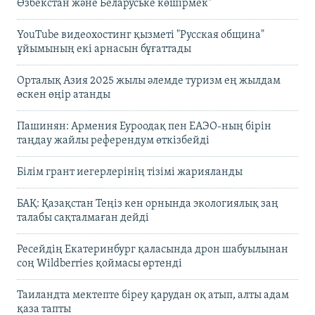
Өзбекстан және Беларуське көшірмек"
YouTube видеохостинг қызметі "Русская община"
ұйымының екі арнасын бұғаттады
Орталық Азия 2025 жылы әлемде туризм ең жылдам
өскен өңір атанды
Пашинян: Армения Еуроодақ пен ЕАЭО-ның бірін
таңдау жайлы референдум өткізбейді
Білім грант иегерлерінің тізімі жарияланды
БАҚ: Қазақстан Теңіз кен орнында экологиялық заң
талабы сақталмаған дейді
Ресейдің Екатеринбург қаласында дрон шабуылынан
соң Wildberries қоймасы өртенді
Таиландта мектепте біреу қарудан оқ атып, алты адам
қаза тапты