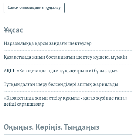
Саяси оппозицияны қудалау
Ұқсас
Наразылыққа қарсы заңдағы шектеулер
Қазақстанда жиын бостандығын шектеу күшеюі мүмкін
АҚШ: «Қазақстанда адам құқықтары жиі бұзылады»
Тұтқындалған шеру белсенділері аштық жариялады
«Қазақстанда жиын өткізу құқығы - қағаз жүзінде ғана»
дейді сарапшылар
Оқыңыз. Көріңіз. Тыңдаңыз