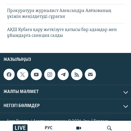
Прокуратура журналист Александра Алёхованың
үкімін жеңілдетуді сұраған
АҚШ Кубаға қару жеткізуге қатысы бар адамдар мен
ұйымдарға санкция салды
ЖАЗЫЛЫҢЫЗ
ЖАЛПЫ МӘЛІМЕТ
НЕГІЗГІ БӨЛІМДЕР
Азат Еуропа / Азаттық радиосы © 2026, Inc. | Барлық
құқықтары қорғалған
LIVE
РУС