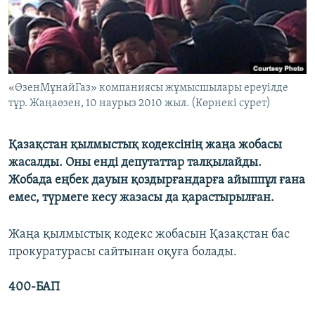
ЖАЗЫЛЫҢЫЗ
Басқа тілдерде
«ӨзенМұнайГаз» компаниясы жұмысшылары ереуілде
тұр. Жаңаөзен, 10 наурыз 2010 жыл. (Көрнекі сурет)
Қазақстан қылмыстық кодексінің жаңа жобасы
жасалды. Оны енді депутаттар талқылайды.
Жобада еңбек дауын қоздырғандарға айыппұл ғана
емес, түрмеге кесу жазасы да қарастырылған.
Жаңа қылмыстық кодекс жобасын Қазақстан бас
прокуратурасы сайтынан оқуға болады.
400-БАП