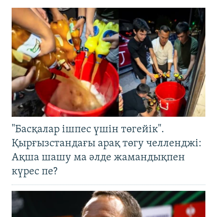
"Басқалар ішпес үшін төгейік".
Қырғызстандағы арақ төгу челленджі:
Ақша шашу ма әлде жамандықпен
күрес пе?