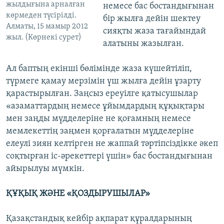
жылдығына арналған
немесе бас бостандығынан
көрмеден түсірілді.
бір жылға дейін шектеу
Алматы, 15 мамыр 2012
сияқты жаза тағайындай
жыл. (Көрнекі сурет)
алатыны жазылған.
Ал баптың екінші бөлімінде жаза күшейтіліп,
түрмеге қамау мерзімін үш жылға дейін ұзарту
қарастырылған. Заңсыз ереуілге қатысушылар
«азаматтардың немесе ұйымдардың құқықтары
мен заңды мүдделеріне не қоғамның немесе
мемлекеттің заңмен қорғалатын мүдделеріне
елеулі зиян келтірген не жаппай тәртіпсіздікке әкеп
соқтырған іс-әрекеттері үшін» бас бостандығынан
айырылуы мүмкін.
ҚҰҚЫҚ ЖӘНЕ «ҚОЗДЫРУШЫЛАР»
Қазақстандық кейбір ақпарат құралдарының