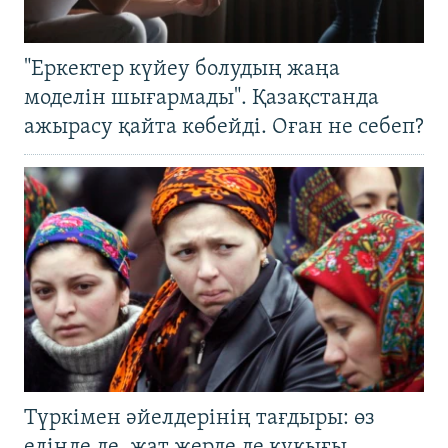
"Еркектер күйеу болудың жаңа
моделін шығармады". Қазақстанда
ажырасу қайта көбейді. Оған не себеп?
Түркімен әйелдерінің тағдыры: өз
елінде де, жат жерде де құқығы