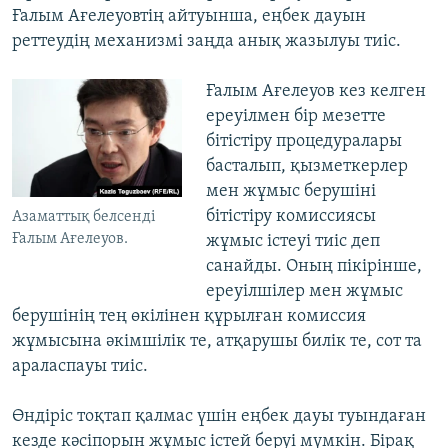
Ғалым Ағелеуовтің айтуынша, еңбек дауын
реттеудің механизмі заңда анық жазылуы тиіс.
Ғалым Ағелеуов кез келген
ереуілмен бір мезетте
бітістіру процедуралары
басталып, қызметкерлер
мен жұмыс берушіні
бітістіру комиссиясы
Азаматтық белсенді
Ғалым Ағелеуов.
жұмыс істеуі тиіс деп
санайды. Оның пікірінше,
ереуілшілер мен жұмыс
берушінің тең өкілінен құрылған комиссия
жұмысына әкімшілік те, атқарушы билік те, сот та
араласпауы тиіс.
Өндіріс тоқтап қалмас үшін еңбек дауы туындаған
кезде кәсіпорын жұмыс істей беруі мүмкін. Бірақ