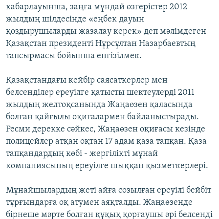
хабарлауынша, заңға мұндай өзгерістер 2012
жылдың шілдесінде «еңбек дауын
қоздырушыларды жазалау керек» деп мәлімдеген
Қазақстан президенті Нұрсұлтан Назарбаевтың
тапсырмасы бойынша енгізілмек.
Қазақстандағы кейбір саясаткерлер мен
белсенділер ереуілге қатысты шектеулерді 2011
жылдың желтоқсанында Жаңаөзен қаласында
болған қайғылы оқиғалармен байланыстырады.
Ресми дерекке сәйкес, Жаңаөзен оқиғасы кезінде
полицейлер атқан оқтан 17 адам қаза тапқан. Қаза
тапқандардың көбі - жергілікті мұнай
компаниясының ереуілге шыққан қызметкерлері.
​Мұнайшылардың жеті айға созылған ереуілі бейбіт
тұрғындарға оқ атумен аяқталды. Жаңаөзенде
бірнеше мәрте болған құқық қорғаушы әрі белсенді