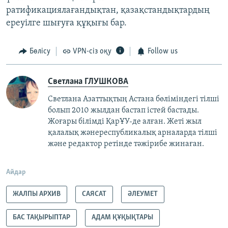
ратификациялағандықтан, қазақстандықтардың
ереуілге шығуға құқығы бар.
Бөлісу
VPN-сіз оқу
Follow us
Светлана ГЛУШКОВА
Светлана Азаттықтың Астана бөліміндегі тілші
болып 2010 жылдан бастап істей бастады.
Жоғары білімді ҚарҰУ-де алған. Жеті жыл
қалалық жәнереспубликалық арналарда тілші
және редактор ретінде тәжірибе жинаған.
Айдар
ЖАЛПЫ АРХИВ
САЯСАТ
ӘЛЕУМЕТ
БАС ТАҚЫРЫПТАР
АДАМ ҚҰҚЫҚТАРЫ