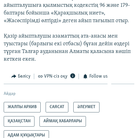
айыпталушыға қылмыстық кодекстің 96 және 179-
баптары бойынша «Қарақшылық ниет»,
«Жасөспірімді өлтірді» деген айып тағылып отыр.
Қазір айыпталушы азаматтың ата-анасы мен
туыстары (барлығы екі отбасы) бұған дейін өздері
тұрған Талғар ауданынан Алматы қаласына көшіп
кеткен екен.
Бөлісу
VPN-сіз оқу
Follow us
Айдар
ЖАЛПЫ АРХИВ
САЯСАТ
ӘЛЕУМЕТ
ҚАЗАҚСТАН
АЙМАҚ ХАБАРЛАРЫ
АДАМ ҚҰҚЫҚТАРЫ