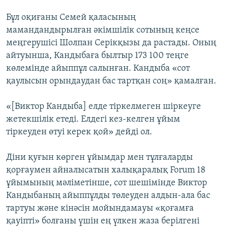
Бұл оқиғаны Семей қаласының
мамандандырылған әкімшілік сотының кеңсе
меңгерушісі Шолпан Серікқызы да растады. Оның
айтуынша, Кандыбаға былтыр 173 100 теңге
көлемінде айыппұл салынған. Кандыба «сот
қаулысын орындаудан бас тартқан соң» қамалған.
«[Виктор Кандыба] елде тіркелмеген шіркеуге
жетекшілік етеді. Елдегі кез-келген ұйым
тіркеуден өтуі керек қой» дейді ол.
Діни қуғын көрген ұйымдар мен тұлғаларды
қорғаумен айналысатын халықаралық Forum 18
ұйымының мәліметінше, сот шешімінде Виктор
Кандыбаның айыппұлды төлеуден алдын-ала бас
тартуы және кінәсін мойындамауы «қоғамға
қауіпті» болғаны үшін ең үлкен жаза берілгені