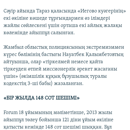
Сәуір айында Тараз қаласында «Иегово куәгерінің»
екі өкіліне көшеде тұрғындармен өз ілімдері
жайлы сөйлескені үшін орташа екі айлық жалақы
көлемінде айыппұл салынған.
Жамбыл облыстық полициясының экстремизммен
күрес бөлімінің бастығы Науатбек Қалымбетовтың
айтуынша, олар «тіркелмей немесе қайта
тіркеуден өтпей миссионерлік әрекет жасағаны
үшін» (әкімшілік құқық бұзушылық туралы
кодекстің 3-ші бабы) жазаланған.
«БІР ЖЫЛДА 148 СОТ ШЕШІМІ»
Forum 18 ұйымының мәліметінше, 2013 жылы
айыппұл төлеу бойынша 121 діни ұйым өкіліне
қатысты кемінде 148 сот шешімі шыққан. Бұл