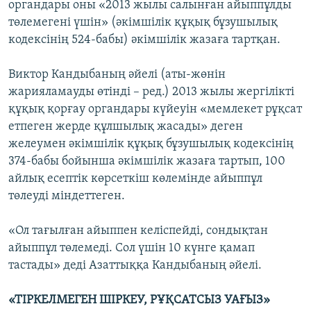
органдары оны «2013 жылы салынған айыппұлды
төлемегені үшін» (әкімшілік құқық бұзушылық
кодексінің 524-бабы) әкімшілік жазаға тартқан.
Виктор Кандыбаның әйелі (аты-жөнін
жарияламауды өтінді – ред.) 2013 жылы жергілікті
құқық қорғау органдары күйеуін «мемлекет рұқсат
етпеген жерде құлшылық жасады» деген
желеумен әкімшілік құқық бұзушылық кодексінің
374-бабы бойынша әкімшілік жазаға тартып, 100
айлық есептік көрсеткіш көлемінде айыппұл
төлеуді міндеттеген.
«Ол тағылған айыппен келіспейді, сондықтан
айыппұл төлемеді. Сол үшін 10 күнге қамап
тастады» деді Азаттыққа Кандыбаның әйелі.
«ТІРКЕЛМЕГЕН ШІРКЕУ, РҰҚСАТСЫЗ УАҒЫЗ»