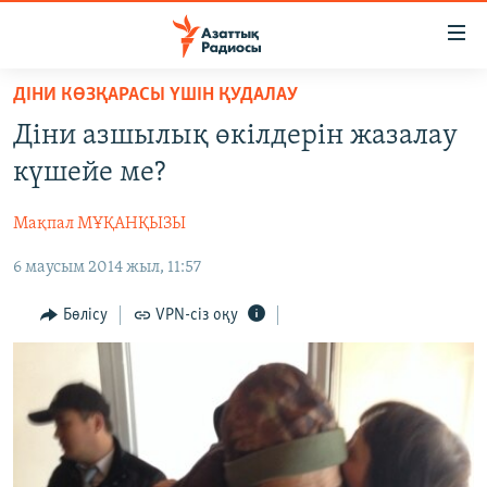
Accessibility
links
Skip
ДІНИ КӨЗҚАРАСЫ ҮШІН ҚУДАЛАУ
to
ЖАҢАЛЫҚТАР
Діни азшылық өкілдерін жазалау
main
САЯСАТ
content
күшейе ме?
AZATTYQTV
Skip
to
Мақпал МҰҚАНҚЫЗЫ
ҚАҢТАР ОҚИҒАСЫ
main
6 маусым 2014 жыл, 11:57
АДАМ ҚҰҚЫҚТАРЫ
Navigation
Skip
ӘЛЕУМЕТ
Бөлісу
VPN-сіз оқу
to
ӘЛЕМ
Search
АРНАЙЫ ЖОБАЛАР
Русский