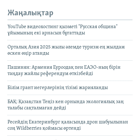
Жаңалықтар
YouTube видеохостинг қызметі "Русская община"
ұйымының екі арнасын бұғаттады
Орталық Азия 2025 жылы әлемде туризм ең жылдам
өскен өңір атанды
Пашинян: Армения Еуроодақ пен ЕАЭО-ның бірін
таңдау жайлы референдум өткізбейді
Білім грант иегерлерінің тізімі жарияланды
БАҚ: Қазақстан Теңіз кен орнында экологиялық заң
талабы сақталмаған дейді
Ресейдің Екатеринбург қаласында дрон шабуылынан
соң Wildberries қоймасы өртенді