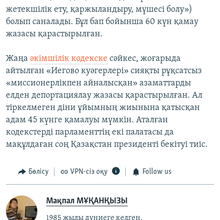
жетекшілік ету, қаржыландыру, мүшесі болу»)
болып саналады. Бұл бап бойынша 60 күн қамау
жазасы қарастырылған.
Жаңа
әкімшілік кодекске
сәйкес, жоғарыда
айтылған «Иегово куәгерлері» сияқты рұқсатсыз
«миссионерлікпен айналысқан» азаматтарды
елден депортациялау жазасы қарастырылған. Ал
тіркелмеген діни ұйымның жиынына қатысқан
адам 45 күнге қамалуы мүмкін. Аталған
кодекстерді парламенттің екі палатасы да
мақұлдаған соң Қазақстан президенті бекітуі тиіс.
Бөлісу
VPN-сіз оқу
Follow us
Мақпал МҰҚАНҚЫЗЫ
1985 жылы дүниеге келген.