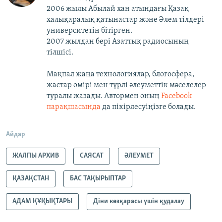
2006 жылы Абылай хан атындағы Қазақ
халықаралық қатынастар және Әлем тілдері
университетін бітірген.
2007 жылдан бері Азаттық радиосының
тілшісі.
Мақпал жаңа технологиялар, блогосфера,
жастар өмірі мен түрлі әлеуметтік мәселелер
туралы жазады. Автормен оның
Facebook
парақшасында
да пікірлесуіңізге болады.
Айдар
ЖАЛПЫ АРХИВ
САЯСАТ
ӘЛЕУМЕТ
ҚАЗАҚСТАН
БАС ТАҚЫРЫПТАР
АДАМ ҚҰҚЫҚТАРЫ
Діни көзқарасы үшін қудалау