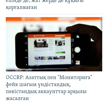
елінде де, жат жерде де құқығы
қорғалмаған
OCCRP: Азаттық пен "Мониториға"
фейк шағым үндістандық,
пәкістандық аккаунттар арқылы
жасалған