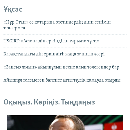
Ұқсас
«Нұр Отан» өз қатарына өтетіндердің діни сенімін
тексермек
USCIRF: «Астана дін еркіндігін тарылта түсті»
Қазақстандағы дін еркіндігі: жаңа заңның әсері
«Заңсыз жиын» айыппұлын несие алып төлегендер бар
Айыппұл төлемеген баптист алты тәулік қамауда отырды
Оқыңыз. Көріңіз. Тыңдаңыз