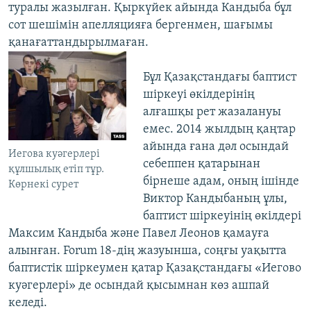
туралы жазылған. Қыркүйек айында Кандыба бұл
сот шешімін апелляцияға бергенмен, шағымы
қанағаттандырылмаған.
Бұл Қазақстандағы баптист
шіркеуі өкілдерінің
алғашқы рет жазалануы
емес. 2014 жылдың қаңтар
айында ғана дәл осындай
Иегова куәгерлері
себеппен қатарынан
құлшылық етіп тұр.
бірнеше адам, оның ішінде
Көрнекі сурет
Виктор Кандыбаның ұлы,
баптист шіркеуінің өкілдері
Максим Кандыба және Павел Леонов қамауға
алынған. Forum 18-дің жазуынша, соңғы уақытта
баптистік шіркеумен қатар Қазақстандағы «Иегово
куәгерлері» де осындай қысымнан көз ашпай
келеді.