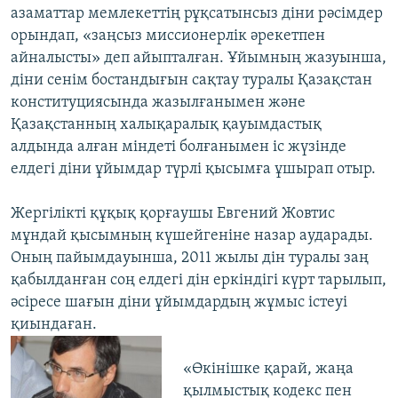
азаматтар мемлекеттің рұқсатынсыз діни рәсімдер
орындап, «заңсыз миссионерлік әрекетпен
айналысты» деп айыпталған. Ұйымның жазуынша,
діни сенім бостандығын сақтау туралы Қазақстан
конституциясында жазылғанымен және
Қазақстанның халықаралық қауымдастық
алдында алған міндеті болғанымен іс жүзінде
елдегі діни ұйымдар түрлі қысымға ұшырап отыр.
Жергілікті құқық қорғаушы Евгений Жовтис
мұндай қысымның күшейгеніне назар аударады.
Оның пайымдауынша, 2011 жылы дін туралы заң
қабылданған соң елдегі дін еркіндігі күрт тарылып,
әсіресе шағын діни ұйымдардың жұмыс істеуі
қиындаған.
«Өкінішке қарай, жаңа
қылмыстық кодекс пен