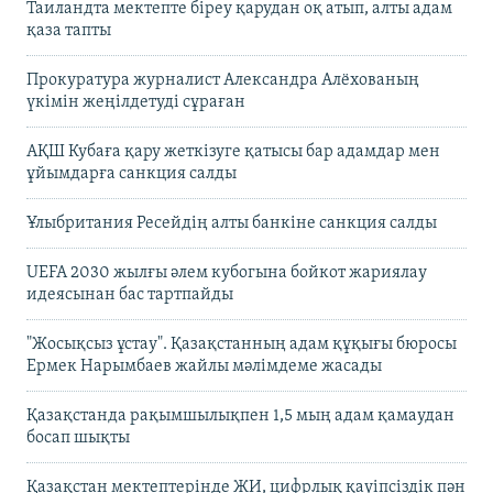
Таиландта мектепте біреу қарудан оқ атып, алты адам
қаза тапты
Прокуратура журналист Александра Алёхованың
үкімін жеңілдетуді сұраған
АҚШ Кубаға қару жеткізуге қатысы бар адамдар мен
ұйымдарға санкция салды
Ұлыбритания Ресейдің алты банкіне санкция салды
UEFA 2030 жылғы әлем кубогына бойкот жариялау
идеясынан бас тартпайды
"Жосықсыз ұстау". Қазақстанның адам құқығы бюросы
Ермек Нарымбаев жайлы мәлімдеме жасады
Қазақстанда рақымшылықпен 1,5 мың адам қамаудан
босап шықты
Қазақстан мектептерінде ЖИ, цифрлық қауіпсіздік пән