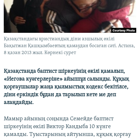
ЖАЗЫЛЫҢЫЗ
Басқа тілдерде
Қазақстандағы христиандық діни азшылық өкілі
Бақытжан Қашқымбаевтың қамаудан босаған сәті. Астана,
8 қазан 2013 жыл. Көрнекі сурет
Қазақстанда баптист шіркеуінің өкілі қамалып,
«Иегова куәгерлеріне» айыппұл салынды. Құқық
қорғаушылар жаңа қылмыстық кодекс бекітілсе,
діни еркіндік бұдан да тарылып кете ме деп
алаңдайды.
Мамыр айының соңында Семейде баптист
шіркеуінің өкілі Виктор Кандыба 10 күнге
қамалды. Туыстарының айтуынша, құқық қорғау