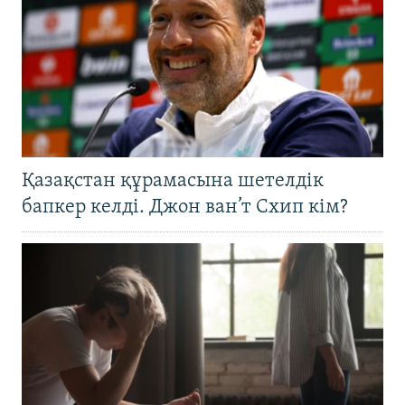
Қазақстан құрамасына шетелдік
бапкер келді. Джон ван’т Схип кім?