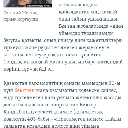
әкімшілік кодекс
қабылданған соң жағдай
Евгений Жовтис,
онан сайын ушықпақшы.
құқық қорғаушы
Бұл заң жобаларында «діни
ұйымдар туралы заңды
бұзуға» қатысты, оның ішінде діни қажеттіліктерді
тіркеусіз және рұқсат етілмеген жерде өтеуге
қатысты шектеулер одан сайын күшейген.
Сондықтан жағдай маған ушығып бара жатқандай
көрініп тұр» дейді ол.
Қазақстан парламентінің сенаты мамырдың 30-ы
күні
бекіткен
жаңа қылмыстық кодекске сәйкес,
енді тіркелмеген діни ұйымға жетекшілік жасады
деп әкімшілік жазаға тартылған Виктор
Кандыбаның әрекеті қылмыс (қылмыстық
кодекстің 403-бабы – «тіркелмеген немесе тыйым
салынған қоғамдық немесе діни ұйымға