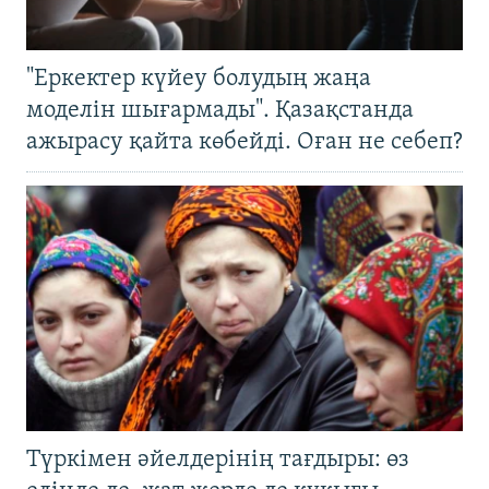
"Еркектер күйеу болудың жаңа
моделін шығармады". Қазақстанда
ажырасу қайта көбейді. Оған не себеп?
Түркімен әйелдерінің тағдыры: өз