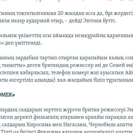
ғының тоқтатылғанына 20 жылдан асса да, бұл жердегі
кім назар аудармай отыр, – дейді Энтони Буттс.
фильмім үкіметтің осы аймаққа немқұрайлы қарағанын
н» деп үміттенеді.
ының зардабын тартып отырған қарапайым халық сон
танытты» деген британдық режиссер әлі де Семей өңі
ектеппен хабарласып, телефон номері жиі ауысатын Ай
 аты өзгертіліп алынды) хал-жағдайын біліп тұратынын
ӨМЕК»
тардың салдарын зерттеп жүрген британ режиссері Эн
рілген деректі фильмінің атауымен арнайы парақша 
 салдарын Хиросима мен Нагасаки, Чернобыль апатт
Тіпті ол бүгінгі Фукусима ядролық кешеніндегі апатты