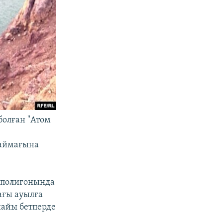
олған "Атом
 аймағына
 полигонында
ағы ауылға
найы бетперде