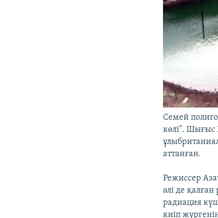
Семей полиго
көлі". Шығыс
ұлыбританиял
аттанған.
Режиссер Аза
әлі де қалған
радиация күш
киіп жүргені