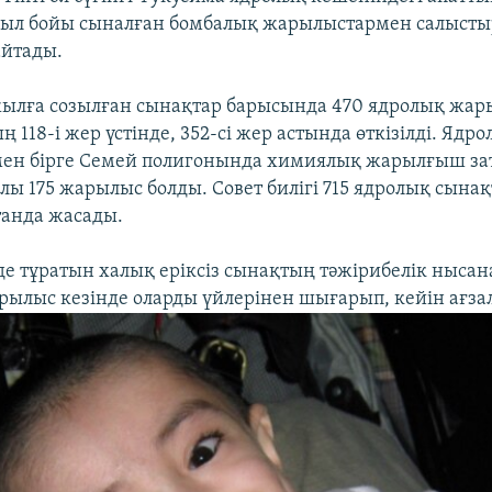
жыл бойы сыналған бомбалық жарылыстармен салысты
айтады.
ылға созылған сынақтар барысында 470 ядролық жар
 118-і жер үстінде, 352-сі жер астында өткізілді. Ядр
ен бірге Семей полигонында химиялық жарылғыш за
лы 175 жарылыс болды. Cовет билігі 715 ядролық сына
танда жасады.
де тұратын халық еріксіз сынақтың тәжірибелік ныса
рылыс кезінде оларды үйлерінен шығарып, кейін ағз