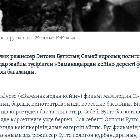
қару сынағы. 29 тамыз 1949 жыл.
ық режиссер Энтони Буттстың Семей ядролық полиго
ар жайлы түсірілген «Заманақырдан кейін» деректі 
ры бағаланды.
ocalypse («Заманақырдан кейін») фильмі мамырдың 11-
ың барлық кинотеатрларында көрсетіле бастайды. Бі
да көрсетуден бас тартып отыр. Себебі Буттс бас кейіп
лде көрсетпеуге уәде берген. Сол себепті Энтони Бутт
ында кейіпкерінің атын өзгертіп айтты. Бұл фильмнің 
рағанымызда режиссер Буттс полигон құрбандарының