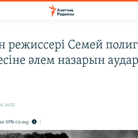
н режиссері Семей поли
есіне әлем назарын ауда
л, 14:01
VPN-сіз оқу