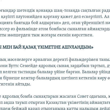
ұрғындар шетелдік қонаққа шаң-тозаңда сақталған рад
 қауіпті плутонийден қорғану қажет деп ескертіпті. Ал 
ацияға баяғыда бой алдырған» деп, оған үйреншікті н
иссер өз фильмінде атом бомбасы сыналған аймақтар
пты мөлшерден тым жоғары екенін көрсеткен.
Ы МЕН БАЙ ҚАЗАҚ ҮКІМЕТІНЕ АШУЛАНДЫМ»
лық мәселелерге арналған деректі фильмдерімен таны
они Буттс Семейде ядролық сынақ зардабын тартып, д
 келген тастанды балалар үйіне барған. Балалар үйінд
ен бірнеше кемтар балалардың шетінеп кеткенін көру ө
тигенін айтады.
е ядролық бомба сынақтарын жасаған Совет одағына, қ
өп ақша тауып отырған Қазақстан үкіметінің аймақтағ
лдем бейжай қарап отырғанына қатты налыдым дейді