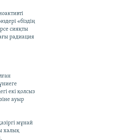
иоактивті
өздері «біздің
әрсе сияқты
дағы радиация
лған
үниеге
егі екі қолсыз
зіне ауыр
азіргі мұнай
ы халық
.