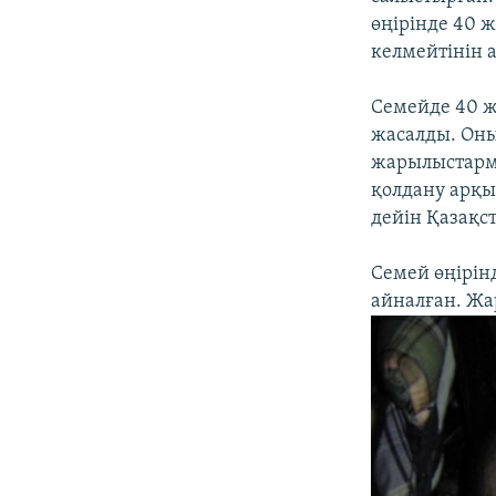
өңірінде 40 
келмейтінін 
Семейде 40 ж
жасалды. Оның
жарылыстарм
қолдану арқы
дейін Қазақс
Семей өңірін
айналған. Жа