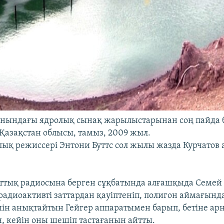
нындағы ядролық сынақ жарылыстарынан соң пайда б
 Қазақстан облысы, тамыз, 2009 жыл.
ық режиссері Энтони Буттс сол жылы жазда Курчатов
ттық радиосына берген сұқбатында алғашқыда Семей
 радиоактивті заттардан қауіптеніп, полигон аймағынд
ін анықтайтын Гейгер аппаратымен барып, бетіне ар
н, кейін оны шешіп тастағанын айтты.