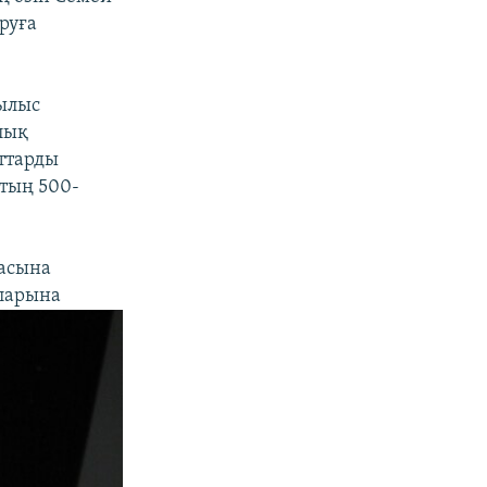
руға
ылыс
олық
ттарды
қтың 500-
насына
аларына