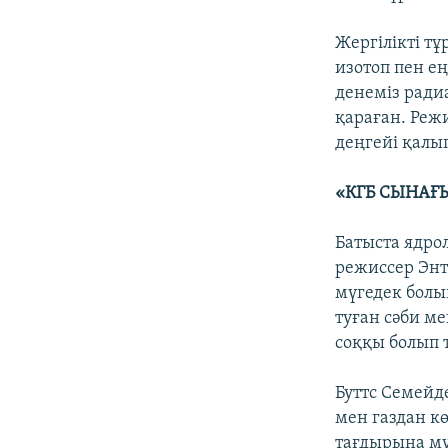
Жергілікті т
изотоп пен ең
денеміз ради
қараған. Реж
деңгейі қалы
«КГБ СЫНАҒ
Батыста ядро
режиссер Энт
мүгедек болып
туған сәби м
соққы болып 
Буттс Семейд
мен газдан к
тағдырына мү