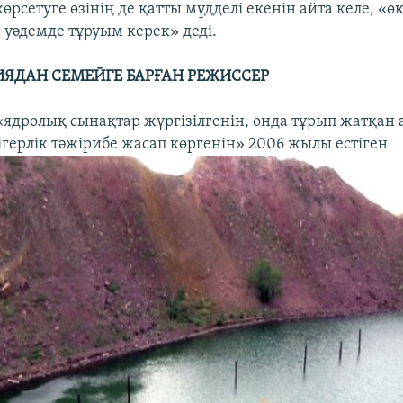
өрсетуге өзінің де қатты мүдделі екенін айта келе, «ө
 уәдемде тұруым керек» деді.
ЯДАН СЕМЕЙГЕ БАРҒАН РЕЖИССЕР
«ядролық сынақтар жүргізілгенін, онда тұрып жатқан
герлік тәжірибе жасап көргенін» 2006 жылы естіген