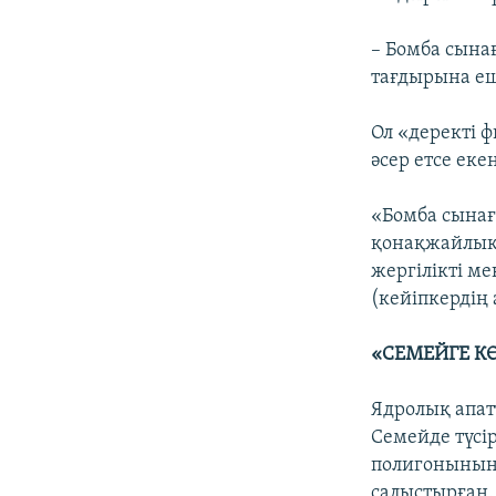
– Бомба сына
тағдырына еш
Ол «деректі 
әсер етсе еке
«Бомба сынағ
қонақжайлық 
жергілікті м
(кейіпкердің
«СЕМЕЙГЕ К
Ядролық апат
Семейде түсі
полигонының
салыстырған. 