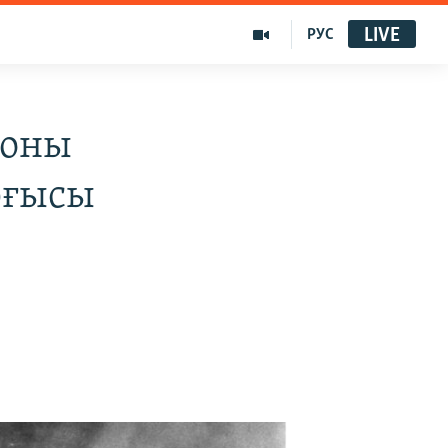
LIVE
РУС
гоны
рғысы