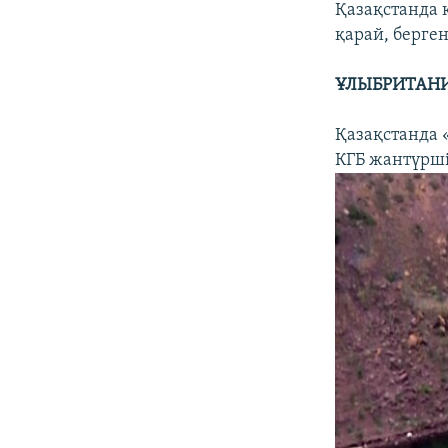
Қазақстанда к
қарай, берген
ҰЛЫБРИТАНИ
Қазақстанда 
КГБ жантүрші