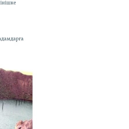
кінішке
 адамдарға