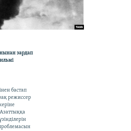
нынан зардап
фильмі
інен бастап
рақ режиссер
керіне
с Азаттыққа
үзінділерін
 проблемасын