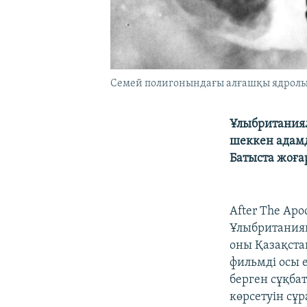
Семей полигонындағы алғашқы ядролық 
Ұлыбританиял
шеккен адамд
Батыста жоға
After The Ap
Ұлыбританиян
оны Қазақстан
фильмді осы е
берген сұқбат
көрсетуін сұ