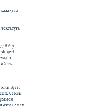
 қазақтар
 тоқтатуға
дай бір
ріндегі
гүлдің
 айтты.
тони Буттс
ашып, Семей
арымен
ң өзін Семей