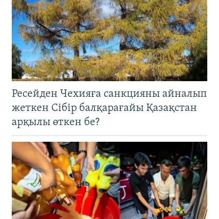
Ресейден Чехияға санкцияны айналып
жеткен Сібір балқарағайы Қазақстан
арқылы өткен бе?