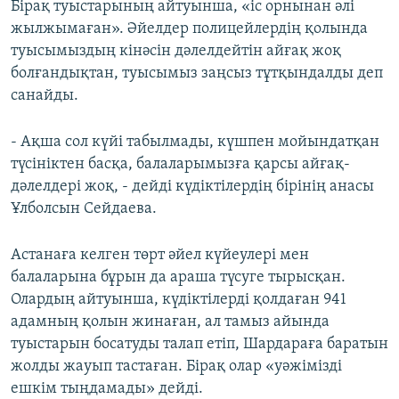
Бірақ туыстарының айтуынша, «іс орнынан әлі
жылжымаған». Әйелдер полицейлердің қолында
туысымыздың кінәсін дәлелдейтін айғақ жоқ
болғандықтан, туысымыз заңсыз тұтқындалды деп
санайды.
- Ақша сол күйі табылмады, күшпен мойындатқан
түсініктен басқа, балаларымызға қарсы айғақ-
дәлелдері жоқ, - дейді күдіктілердің бірінің анасы
Ұлболсын Сейдаева.
Астанаға келген төрт әйел күйеулері мен
балаларына бұрын да араша түсуге тырысқан.
Олардың айтуынша, күдіктілерді қолдаған 941
адамның қолын жинаған, ал тамыз айында
туыстарын босатуды талап етіп, Шардараға баратын
жолды жауып тастаған. Бірақ олар «уәжімізді
ешкім тыңдамады» дейді.