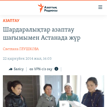
Accessibility
links
Skip
АЗАПТАУ
to
ЖАҢАЛЫҚТАР
Шардаралықтар азаптау
main
САЯСАТ
content
шағымымен Астанада жүр
AZATTYQTV
Skip
to
Светлана ГЛУШКОВА
ҚАҢТАР ОҚИҒАСЫ
main
22 қыркүйек 2014 жыл, 16:03
АДАМ ҚҰҚЫҚТАРЫ
Navigation
Skip
ӘЛЕУМЕТ
Бөлісу
VPN-сіз оқу
to
ӘЛЕМ
Search
АРНАЙЫ ЖОБАЛАР
Русский