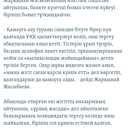
Жарқынай Жасыбаеваның Азаттық тілшісіне
айтуынша, банкте күзетші болып істеген күйеуі
бірінші болып тұтқындалған.
- Қамауға алу туралы санкция бітуге бірер күн
қалғанда ҰҚК қызметкерлері келіп, оны тергеу
абақтысынан алып кетті. Тістерін ұрып түсіріп,
басына целлофан пакет кигізіп, тұншықтырғаннан
кейін ол «қылмысымды мойындаймын» деген
түсінік берген. Олар мұны видеоға жазып алып,
«мына жігіт саған қарсы куәлік етті» деп көрсетіп,
қалғандарын да қамауға алды, - дейді Жарқынай
Жасыбаева.
Абақтыда отырған екі жігіттің аналарының
айтуынша, «ұрлық жасады» деп айыпталған
балаларының полициядағы тергеу кезінде миы
шайқалған, бірінің сол құлағы естімей қалған,