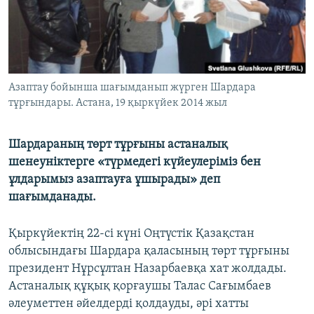
ЖАЗЫЛЫҢЫЗ
Басқа тілдерде
Азаптау бойынша шағымданып жүрген Шардара
тұрғындары. Астана, 19 қыркүйек 2014 жыл
​Шардараның төрт тұрғыны астаналық
шенеуніктерге «түрмедегі күйеулеріміз бен
ұлдарымыз азаптауға ұшырады» деп
шағымданады.
Қыркүйектің 22-сі күні Оңтүстік Қазақстан
облысындағы Шардара қаласының төрт тұрғыны
президент Нұрсұлтан Назарбаевқа хат жолдады.
Астаналық құқық қорғаушы Талас Сағымбаев
әлеуметтен әйелдерді қолдауды, әрі хатты