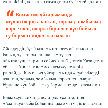
екіншісінің қолының саусақтары бүгілмей қалған.
Комиссия ұйғарымында
«күдіктілерді азаптап, зорлық-зомбылық
көрсеткен, оларға бірнеше күн бойы ас-
су бермеген» деп жазылған.
Әйелдердің бұл болжамын тергеу абақтысына
барып, туыстарынан шағым түскен
айыпталушылармен сөйлескен Оңтүстік Қазақстан
облысы бақылау комиссиясы мүшелері де
растайды. Комиссия ұйғарымында «күдіктілерді
азаптап, зорлық-зомбылық көрсеткен, оларға
бірнеше күн бойы ас-су бермеген» деп жазылған.
Биыл сәуір айында полицейлердің үстінен
«Азаптау» бабы бойынша қылмыстық іс қозғалған.