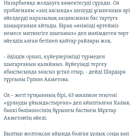
Назарбаевқа жолдауға көмектесуді сұрады. Ол
проблеманы «заң аясында» шешуді ұсынғанын әрі
әйелдерді наразылық акциясынан бас тартуға
шақырғанын айтады. Бірақ «өзімізді өртейміз
немесе митингіге шығамыз» деп мәлімдеген төрт
әйелдің алған бетінен қайтар райлары жоқ.
- Әділдік орнап, күйеулерімізді түрмеден
шығарғанын қалаймыз. Күйеуімді тергеу
абақтысында заңсыз ұстап отыр, - дейді Шардара
тұрғыны Гүлнәз Ахметова.
Ол – жеті тұтқынның бірі, 63 миллион теңгені
«ұрлауды ұйымдастырған» деп айыпталған Халық
банкі бөлімшесінің бұрынғы бастығы Мұхтар
Ахметовтің әйелі.
Былтыр желтоқсан айында болған ұрлық соңы көп