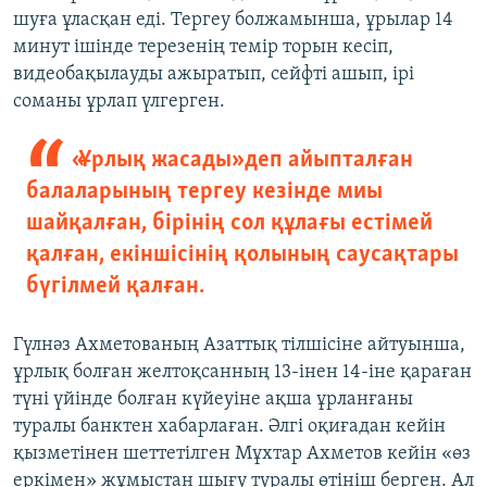
шуға ұласқан еді. Тергеу болжамынша, ұрылар 14
минут ішінде терезенің темір торын кесіп,
видеобақылауды ажыратып, сейфті ашып, ірі
соманы ұрлап үлгерген.
«Ұрлық жасады» деп айыпталған
балаларының тергеу кезінде миы
шайқалған, бірінің сол құлағы естімей
қалған, екіншісінің қолының саусақтары
бүгілмей қалған.
Гүлнәз Ахметованың Азаттық тілшісіне айтуынша,
ұрлық болған желтоқсанның 13-інен 14-іне қараған
түні үйінде болған күйеуіне ақша ұрланғаны
туралы банктен хабарлаған. Әлгі оқиғадан кейін
қызметінен шеттетілген Мұхтар Ахметов кейін «өз
еркімен» жұмыстан шығу туралы өтініш берген. Ал