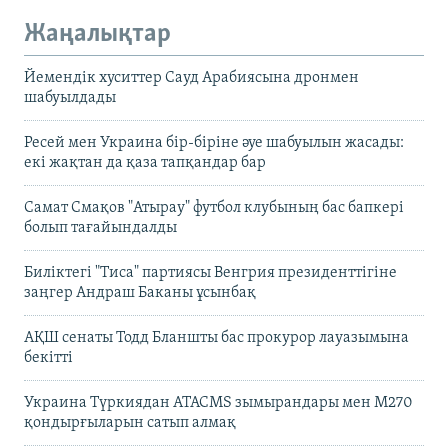
Жаңалықтар
Йемендік хуситтер Сауд Арабиясына дронмен
шабуылдады
Ресей мен Украина бір-біріне әуе шабуылын жасады:
екі жақтан да қаза тапқандар бар
Самат Смақов "Атырау" футбол клубының бас бапкері
болып тағайындалды
Биліктегі "Тиса" партиясы Венгрия президенттігіне
заңгер Андраш Баканы ұсынбақ
АҚШ сенаты Тодд Бланшты бас прокурор лауазымына
бекітті
Украина Түркиядан ATACMS зымырандары мен M270
қондырғыларын сатып алмақ