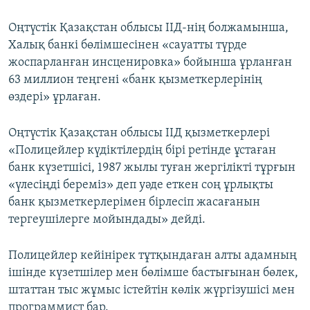
Оңтүстік Қазақстан облысы ІІД-нің болжамынша,
Халық банкі бөлімшесінен «сауатты түрде
жоспарланған инсценировка» бойынша ұрланған
63 миллион теңгені «банк қызметкерлерінің
өздері» ұрлаған.
Оңтүстік Қазақстан облысы ІІД қызметкерлері
«Полицейлер күдіктілердің бірі ретінде ұстаған
банк күзетшісі, 1987 жылы туған жергілікті тұрғын
«үлесіңді береміз» деп уәде еткен соң ұрлықты
банк қызметкерлерімен бірлесіп жасағанын
тергеушілерге мойындады» дейді.
Полицейлер кейінірек тұтқындаған алты адамның
ішінде күзетшілер мен бөлімше бастығынан бөлек,
штаттан тыс жұмыс істейтін көлік жүргізушісі мен
программист бар.