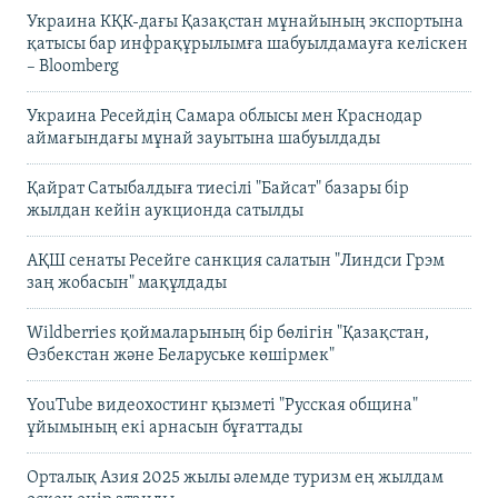
Украина КҚК-дағы Қазақстан мұнайының экспортына
қатысы бар инфрақұрылымға шабуылдамауға келіскен
– Bloomberg
Украина Ресейдің Самара облысы мен Краснодар
аймағындағы мұнай зауытына шабуылдады
Қайрат Сатыбалдыға тиесілі "Байсат" базары бір
жылдан кейін аукционда сатылды
АҚШ сенаты Ресейге санкция салатын "Линдси Грэм
заң жобасын" мақұлдады
Wildberries қоймаларының бір бөлігін "Қазақстан,
Өзбекстан және Беларуське көшірмек"
YouTube видеохостинг қызметі "Русская община"
ұйымының екі арнасын бұғаттады
Орталық Азия 2025 жылы әлемде туризм ең жылдам