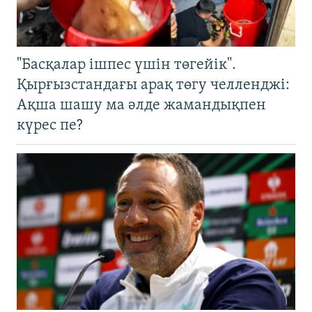
"Басқалар ішпес үшін төгейік".
Қырғызстандағы арақ төгу челленджі:
Ақша шашу ма әлде жамандықпен
күрес пе?