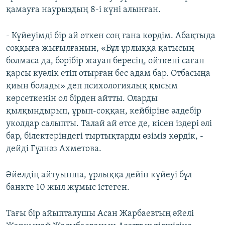
қамауға наурыздың 8-і күні алынған.
- Күйеуімді бір ай өткен соң ғана көрдім. Абақтыда
соққыға жығылғанын, «Бұл ұрлыққа қатысың
болмаса да, бәрібір жауап бересің, өйткені саған
қарсы куәлік етіп отырған бес адам бар. Отбасыңа
қиын болады» деп психологиялық қысым
көрсеткенін ол бірден айтты. Оларды
қылқындырып, ұрып-соққан, кейбіріне әлдебір
уколдар салыпты. Талай ай өтсе де, кісен іздері әлі
бар, білектеріндегі тыртықтарды өзіміз көрдік, -
дейді Гүлнәз Ахметова.
Әйелдің айтуынша, ұрлыққа дейін күйеуі бұл
банкте 10 жыл жұмыс істеген.
Тағы бір айыпталушы Асан Жарбаевтың әйелі