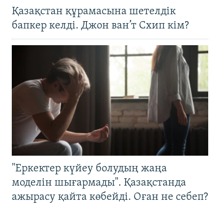
Қазақстан құрамасына шетелдік
бапкер келді. Джон ван’т Схип кім?
"Еркектер күйеу болудың жаңа
моделін шығармады". Қазақстанда
ажырасу қайта көбейді. Оған не себеп?