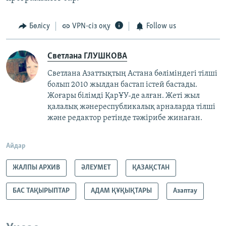
Бөлісу
VPN-сіз оқу
Follow us
Светлана ГЛУШКОВА
Светлана Азаттықтың Астана бөліміндегі тілші
болып 2010 жылдан бастап істей бастады.
Жоғары білімді ҚарҰУ-де алған. Жеті жыл
қалалық жәнереспубликалық арналарда тілші
және редактор ретінде тәжірибе жинаған.
Айдар
ЖАЛПЫ АРХИВ
ӘЛЕУМЕТ
ҚАЗАҚСТАН
БАС ТАҚЫРЫПТАР
АДАМ ҚҰҚЫҚТАРЫ
Азаптау