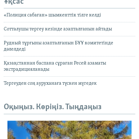
Ұқсас
«Полиция сабаған» шымкенттік тілге келді
Сотталушы тергеу кезінде азапталғанын айтады
Рудный тұрғыны азапталғанын БҰҰ комитетінде
дәлелдеді
Қазақстаннан баспана сұраған Ресей азаматы
экстрадицияланады
Тергеуден соң ауруханаға түскен мүгедек
Оқыңыз. Көріңіз. Тыңдаңыз