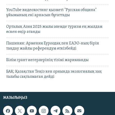
YouTube видеохостинг қызметі "Русская община"
ұйымының екі арнасын бұғаттады
Орталық Азия 2025 жылы әлемде туризм ең жылдам
өскен өңір атанды
Пашинян: Армения Еуроодақ пен ЕАЭО-ның бірін
таңдау жайлы референдум өткізбейді
Білім грант иегерлерінің тізімі жарияланды
БАҚ: Қазақстан Теңіз кен орнында экологиялық заң
талабы сақталмаған дейді
ЖАЗЫЛЫҢЫЗ