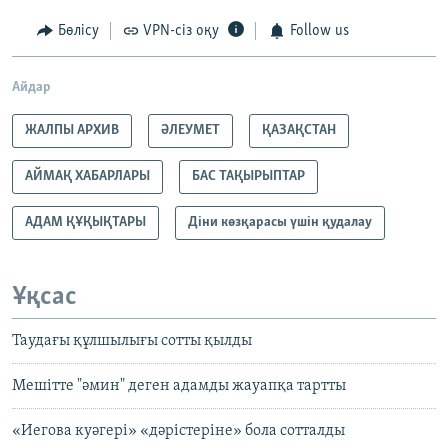
Бөлісу
VPN-сіз оқу
Follow us
Айдар
ЖАЛПЫ АРХИВ
ӘЛЕУМЕТ
ҚАЗАҚСТАН
АЙМАҚ ХАБАРЛАРЫ
БАС ТАҚЫРЫПТАР
АДАМ ҚҰҚЫҚТАРЫ
Діни көзқарасы үшін қудалау
Ұқсас
Таудағы құлшылығы сотты қылды
Мешітте "әмин" деген адамды жауапқа тартты
«Иегова куәгері» «дәрістеріне» бола сотталды