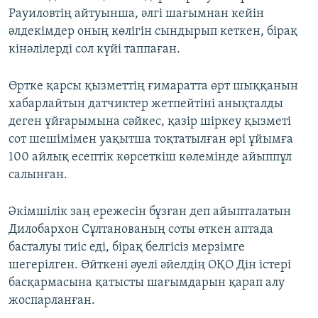
Рауиловтің айтуынша, әлгі шағымнан кейін
әлдекімдер оның көлігін сындырып кеткен, бірақ
кінәлілерді сол күйі таппаған.
Өртке қарсы қызметтің ғимаратта өрт шыққанын
хабарлайтын датчиктер жетпейтіні анықталды
деген ұйғарымына сәйкес, қазір шіркеу қызметі
сот шешімімен уақытша тоқтатылған әрі ұйымға
100 айлық есептік көрсеткіш көлемінде айыппұл
салынған.
Әкімшілік заң ережесін бұзған деп айыпталатын
Дилобархон Сұлтанованың соты өткен аптада
басталуы тиіс еді, бірақ белгісіз мерзімге
шегерілген. Өйткені әуелі әйелдің ОҚО Дін істері
басқармасына қатысты шағымдарын қарап алу
жоспарланған.