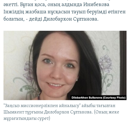
әкетті. Бұған қоса, оның алдында Инибекова
Інжілдің жазбаша нұсқасын тауып беруімді өтінген
болатын, - дейді Дилобархон Сұлтанова.
"Заңсыз миссионерлікпен айналысу" айыбы тағылған
Шымкент тұрғыны Дилобархон Сұлтанова. (Оның жеке
мұрағатындағы сурет)