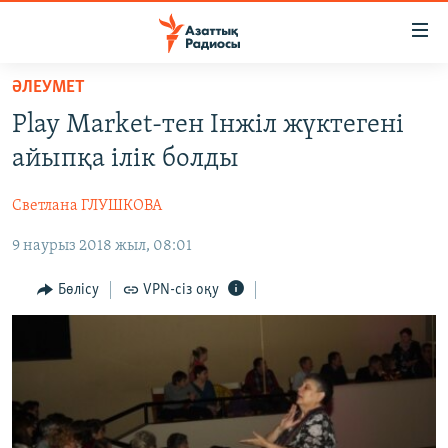
Accessibility
links
Skip
ӘЛЕУМЕТ
to
ЖАҢАЛЫҚТАР
Play Market-тен Інжіл жүктегені
main
САЯСАТ
content
айыпқа ілік болды
AZATTYQTV
Skip
to
Светлана ГЛУШКОВА
ҚАҢТАР ОҚИҒАСЫ
main
9 наурыз 2018 жыл, 08:01
АДАМ ҚҰҚЫҚТАРЫ
Navigation
Skip
ӘЛЕУМЕТ
Бөлісу
VPN-сіз оқу
to
ӘЛЕМ
Search
АРНАЙЫ ЖОБАЛАР
Русский