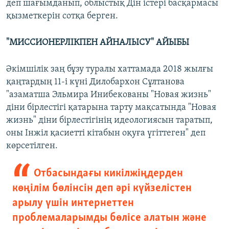
деп шағымданып, облыстық Дін істері басқармасы
қызметкерін сотқа берген.
"МИССИОНЕРЛІКПЕН АЙНАЛЫСУ" АЙЫБЫ
Әкімшілік заң бұзу туралы хаттамада 2018 жылғы
қаңтардың 11-і күні Дилобархон Сұлтанова
"азаматша Эльмира Инибекованы "Новая жизнь"
діни бірлестігі қатарына тарту мақсатында "Новая
жизнь" діни бірлестігінің идеологиясын таратып,
оны Інжіл қасиетті кітабын оқуға үгіттеген" деп
көрсетілген.
Отбасындағы кикілжіңдерден
көңілім бөлінсін деп әрі күйзелістен
арылу үшін интернеттен
проблемаларымды бөлісе алатын және