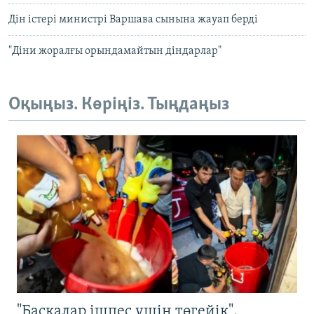
Дін істері министрі Варшава сынына жауап берді
"Діни жоралғы орындамайтын діндарлар"
Оқыңыз. Көріңіз. Тыңдаңыз
"Басқалар ішпес үшін төгейік".