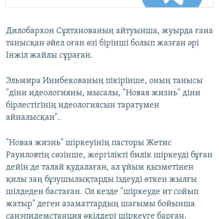
Дилобархон Сұлтанованың айтуынша, жуырда ғана
танысқан әйел оған өзі бірінші болып жазған әрі
Інжіл жайлы сұраған.
Эльмира Инибекованың пікірінше, оның танысы
"діни идеологияны, мысалы, "Новая жизнь" діни
бірлестігінің идеологиясын таратумен
айналысқан".
"Новая жизнь" шіркеуінің пасторы Жетис
Рауиловтің сөзінше, жергілікті билік шіркеуді бұған
дейін де талай қудалаған, ал ұйым қызметінен
қилы заң бұзушылықтарды іздеуді өткен жылғы
шілдеден бастаған. Ол кезде "шіркеуде ит сойып
жатыр" деген азаматтардың шағымы бойынша
санэпидемстанция өкілдері шіркеуге барған.