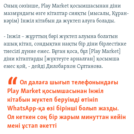
Оның сөзінше, Play Market қосымшасынан діни
мазмұндағы өзге кітаптар сияқты (мысалы, Құран-
кәрім) Інжіл кітабын да жүктеп алуға болады.
- Інжіл – жұрттың бәрі жүктеп алуына болатын
ашық кітап, сондықтан нақты бір діни бірлестікке
тиесілі дүние емес. Бұған қоса, бұл [Play Market]
діни кітаптарды [жүктеуге арналған] қосымша
емес қой, - дейді Дилобархон Сұлтанова.
Ол далаға шығып телефонындағы
Play Market қосымшасынан Інжіл
кітабын жүктеп беруімді өтініп
WhatsApp-қа өзі бірінші болып жазды.
Ол кеткен соң бір жарым минуттан кейін
мені ұстап әкетті