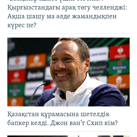
Қырғызстандағы арақ төгу челленджі:
Ақша шашу ма әлде жамандықпен
күрес пе?
Қазақстан құрамасына шетелдік
бапкер келді. Джон ван’т Схип кім?