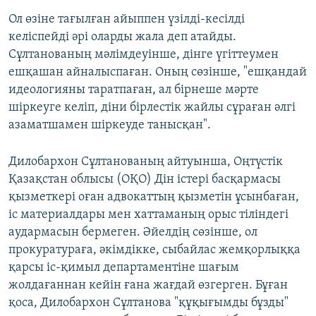
Ол өзіне тағылған айыппен үзілді-кесілді
келіспейді әрі оларды жала деп атайды.
Сұлтанованың мәлімдеуінше, дінге үгіттеумен
ешқашан айналыспаған. Оның сөзінше, "ешқандай
идеологияны таратпаған, ал бірнеше мәрте
шіркеуге келіп, діни бірлестік жайлы сұраған әлгі
азаматшамен шіркеуде танысқан".
Дилобархон Сұлтанованың айтуынша, Оңтүстік
Қазақстан облысы (ОҚО) Дін істері басқармасы
қызметкері оған адвокаттың қызметін ұсынбаған,
іс материалдары мен хаттаманың орыс тіліндегі
аудармасын бермеген. Әйелдің сөзінше, ол
прокуратураға, әкімдікке, сыбайлас жемқорлыққа
қарсы іс-қимыл департаментіне шағым
жолдағаннан кейін ғана жағдай өзгерген. Бұған
қоса, Дилобархон Сұлтанова "құқығымды бұзды"