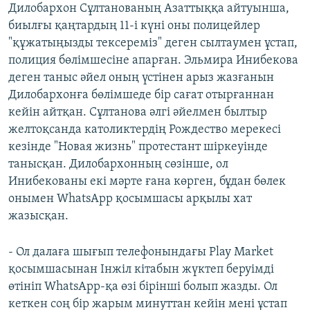
Дилобархон Сұлтанованың Азаттыққа айтуынша,
биылғы қаңтардың 11-і күні оны полицейлер
"құжатыңызды тексереміз" деген сылтаумен ұстап,
полиция бөлімшесіне апарған. Эльмира Инибекова
деген таныс әйел оның үстінен арыз жазғанын
Дилобархонға бөлімшеде бір сағат отырғаннан
кейін айтқан. Сұлтанова әлгі әйелмен былтыр
желтоқсанда католиктердің Рождество мерекесі
кезінде "Новая жизнь" протестант шіркеуінде
танысқан. Дилобархонның сөзінше, ол
Инибекованы екі мәрте ғана көрген, бұдан бөлек
онымен WhatsApp қосымшасы арқылы хат
жазысқан.
- Ол далаға шығып телефонындағы Play Market
қосымшасынан Інжіл кітабын жүктеп беруімді
өтініп WhatsApp-қа өзі бірінші болып жазды. Ол
кеткен соң бір жарым минуттан кейін мені ұстап