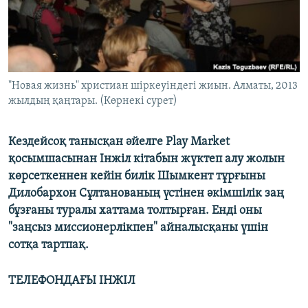
ЖАЗЫЛЫҢЫЗ
Басқа тілдерде
"Новая жизнь" христиан шіркеуіндегі жиын. Алматы, 2013
жылдың қаңтары. (Көрнекі сурет)
Кездейсоқ танысқан әйелге Play Market
қосымшасынан Інжіл кітабын жүктеп алу жолын
көрсеткеннен кейін билік Шымкент тұрғыны
Дилобархон Сұлтанованың үстінен әкімшілік заң
бұзғаны туралы хаттама толтырған. Енді оны
"заңсыз миссионерлікпен" айналысқаны үшін
сотқа тартпақ.
ТЕЛЕФОНДАҒЫ ІНЖІЛ