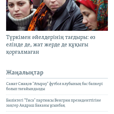
Түркімен әйелдерінің тағдыры: өз
елінде де, жат жерде де құқығы
қорғалмаған
Жаңалықтар
Самат Смақов "Атырау" футбол клубының бас бапкері
болып тағайындалды
Биліктегі "Тиса" партиясы Венгрия президенттігіне
заңгер Андраш Баканы ұсынбақ