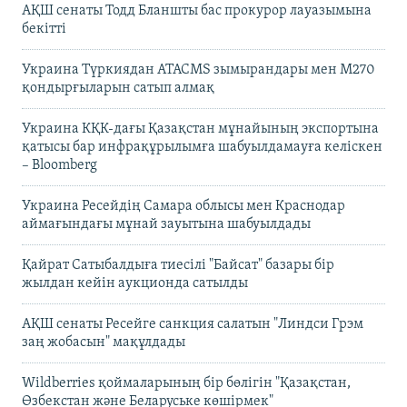
АҚШ сенаты Тодд Бланшты бас прокурор лауазымына
бекітті
Украина Түркиядан ATACMS зымырандары мен M270
қондырғыларын сатып алмақ
Украина КҚК-дағы Қазақстан мұнайының экспортына
қатысы бар инфрақұрылымға шабуылдамауға келіскен
– Bloomberg
Украина Ресейдің Самара облысы мен Краснодар
аймағындағы мұнай зауытына шабуылдады
Қайрат Сатыбалдыға тиесілі "Байсат" базары бір
жылдан кейін аукционда сатылды
АҚШ сенаты Ресейге санкция салатын "Линдси Грэм
заң жобасын" мақұлдады
Wildberries қоймаларының бір бөлігін "Қазақстан,
Өзбекстан және Беларуське көшірмек"