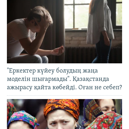
"Еркектер күйеу болудың жаңа
моделін шығармады". Қазақстанда
ажырасу қайта көбейді. Оған не себеп?