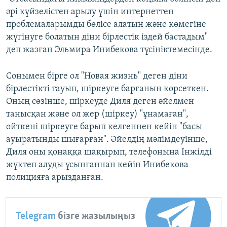
әрі күйзелістен арылу үшін интернеттен
проблемаларымды бөлісе алатын және көмегіне
жүгінуге болатын діни бірлестік іздей бастадым"
деп жазған Эльмира Инибекова түсініктемесінде.
Сонымен бірге ол "Новая жизнь" деген діни
бірлестікті тауып, шіркеуге барғанын көрсеткен.
Оның сөзінше, шіркеуде Диля деген әйелмен
танысқан және ол жер (шіркеу) "ұнамаған",
өйткені шіркеуге барып келгеннен кейін "басы
ауыратынды шығарған". Әйелдің мәлімдеуінше,
Диля оны қонаққа шақырып, телефонына Інжілді
жүктеп алуды ұсынғаннан кейін Инибекова
полицияға арызданған.
Telegram
бізге жазылыңыз