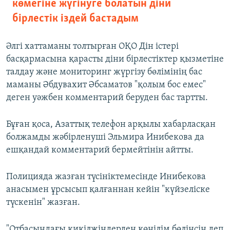
көмегіне жүгінуге болатын діни
бірлестік іздей бастадым
Әлгі хаттаманы толтырған ОҚО Дін істері
басқармасына қарасты діни бірлестіктер қызметіне
талдау және мониторинг жүргізу бөлімінің бас
маманы Әбдувахит Әбсаматов "қолым бос емес"
деген уәжбен комментарий беруден бас тартты.
Бұған қоса, Азаттық телефон арқылы хабарласқан
болжамды жәбірленуші Эльмира Инибекова да
ешқандай комментарий бермейтінін айтты.
Полицияда жазған түсініктемесінде Инибекова
анасымен ұрсысып қалғаннан кейін "күйзеліске
түскенін" жазған.
"Отбасындағы кикілжіңдерден көңілім бөлінсін деп